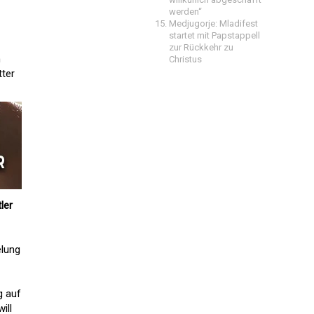
werden“
Medjugorje: Mladifest
startet mit Papstappell
zur Rückkehr zu
n
Christus
tter
ler
elung
g auf
ill