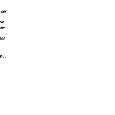
 der
in,
der
nds
 Köln