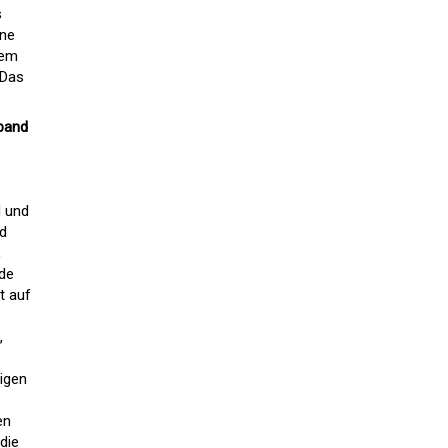
s
ine
nem
 Das
rband
d und
nd
,
ide
t auf
,
tigen
en
die