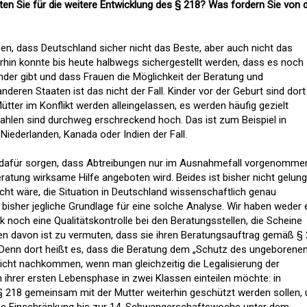
n Sie für die weitere Entwicklung des § 218? Was fordern Sie von 
en, dass Deutschland sicher nicht das Beste, aber auch nicht das
hin konnte bis heute halbwegs sichergestellt werden, dass es noch
nder gibt und dass Frauen die Möglichkeit der Beratung und
nderen Staaten ist das nicht der Fall. Kinder vor der Geburt sind dort
tter im Konflikt werden alleingelassen, es werden häufig gezielt
hlen sind durchweg erschreckend hoch. Das ist zum Beispiel in
Niederlanden, Kanada oder Indien der Fall.
z dafür sorgen, dass Abtreibungen nur im Ausnahmefall vorgenomme
ratung wirksame Hilfe angeboten wird. Beides ist bisher nicht gelung
icht wäre, die Situation in Deutschland wissenschaftlich genau
t bisher jegliche Grundlage für eine solche Analyse. Wir haben weder 
ik noch eine Qualitätskontrolle bei den Beratungsstellen, die Scheine
gen davon ist zu vermuten, dass sie ihren Beratungsauftrag gemäß §
 Denn dort heißt es, dass die Beratung dem „Schutz des ungeborene
icht nachkommen, wenn man gleichzeitig die Legalisierung der
n ihrer ersten Lebensphase in zwei Klassen einteilen möchte: in
§ 218 gemeinsam mit der Mutter weiterhin geschützt werden sollen,