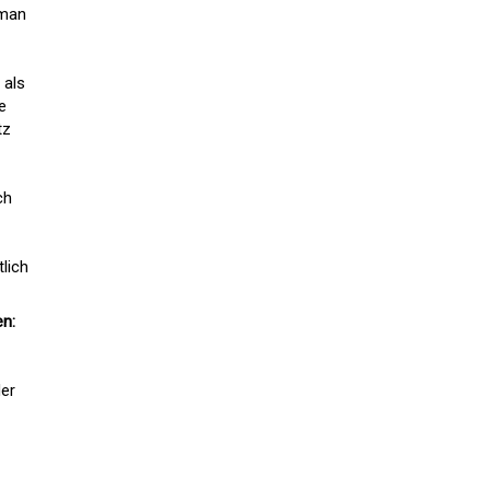
 man
 als
e
tz
ch
lich
en:
der