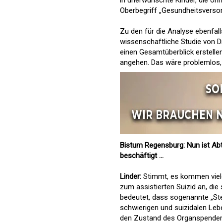
in unerwünschte Kinder, die o
Oberbegriff „Gesundheitsverso
Zu den für die Analyse ebenfal
wissenschaftliche Studie von Dr
einen Gesamtüberblick erstelle
angehen. Das wäre problemlos,
Bistum Regensburg: Nun ist Abt
beschäftigt …
Linder:
Stimmt, es kommen viele
zum assistierten Suizid an, die 
bedeutet, dass sogenannte „St
schwierigen und suizidalen Leb
den Zustand des Organspenders