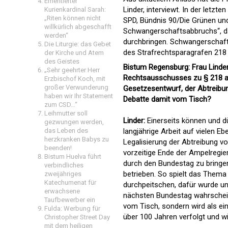
Emeritierter
Linder, interviewt. In der let
Kurienkardinal Sarah:
„Riten können nicht
SPD, Bündnis 90/Die Grünen un
willkürlich abgeschafft
Schwangerschaftsabbruchs“, das
werden“
durchbringen. Schwangerschafts
Die Liturgie: das Gebet
des Strafrechtsparagrafen 218 
der Kirche und Atem
des Geistes
Bistum Regensburg: Frau Linder
„Sehr geehrter Herr
Rechtsausschusses zu § 218 als
Erzbischof Koch, mit
großer Verwunderung
Gesetzesentwurf, der Abtreibung
haben wir Ihr Statement
Debatte damit vom Tisch?
zum CSD…“
Leihmutter soll
Linder:
Einerseits können und d
gezwungen werden,
das Leben des
langjährige Arbeit auf vielen Eb
herzkranken Babys zu
Legalisierung der Abtreibung vo
beenden!
vorzeitige Ende der Ampelregier
Bistum Huelva führt
durch den Bundestag zu bringen
verbindliches
betrieben. So spielt das Thema
zweijähriges
Katechumenat für
durchpeitschen, dafür wurde u
erwachsene
nächsten Bundestag wahrscheinli
Taufbewerber ein
vom Tisch, sondern wird als ein
Fulda: Werbung für
über 100 Jahren verfolgt und w
Christopher Street Day
mit dem heiligen