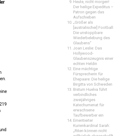
der
Heute, nicht morgen!
Der heilige Expeditus –
Patron gegen das
Aufschieben
„Größer als
[australischer] Football:
Die unstoppbare
Wiederbelebung des
Glaubens“
Joan Leslie: Das
Hollywood-
Glaubenszeugnis einer
echten Heldin
Eine mächtige
n
Fürsprecherin für
en.
Ehepaare: Die heilige
Birgitta von Schweden
Bistum Huelva führt
eine
verbindliches
zweijähriges
 219
Katechumenat für
n
erwachsene
Taufbewerber ein
Emeritierter
Kurienkardinal Sarah:
 und
„Riten können nicht
willkürlich abgeschafft