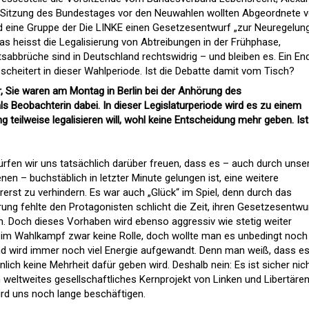
zten Sitzung des Bundestages vor den Neuwahlen wollten Abgeordnete 
d eine Gruppe der Die LINKE einen Gesetzesentwurf „zur Neuregelun
 heisst die Legalisierung von Abtreibungen in der Frühphase,
abbrüche sind in Deutschland rechtswidrig – und bleiben es. Ein En
scheitert in dieser Wahlperiode. Ist die Debatte damit vom Tisch?
, Sie waren am Montag in Berlin bei der Anhörung des
 Beobachterin dabei. In dieser Legislaturperiode wird es zu einem
 teilweise legalisieren will, wohl keine Entscheidung mehr geben. Ist
ürfen wir uns tatsächlich darüber freuen, dass es – auch durch unse
enen – buchstäblich in letzter Minute gelungen ist, eine weitere
rerst zu verhindern. Es war auch „Glück“ im Spiel, denn durch das
ung fehlte den Protagonisten schlicht die Zeit, ihren Gesetzesentwu
. Doch dieses Vorhaben wird ebenso aggressiv wie stetig weiter
 im Wahlkampf zwar keine Rolle, doch wollte man es unbedingt noch
nd wird immer noch viel Energie aufgewandt. Denn man weiß, dass e
ch keine Mehrheit dafür geben wird. Deshalb nein: Es ist sicher nic
 weltweites gesellschaftliches Kernprojekt von Linken und Libertären
ird uns noch lange beschäftigen.