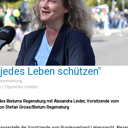
jedes Leben schützen"
esermeinung
n
|
Tippfehler melden
 des Bistums Regensburg mit Alexandra Linder, Vorsitzende vom
on Stefan Gross/Bistum Regensburg
Pressestelle die Vorsitzende vom Bundesverband Lebensrecht, Alexa