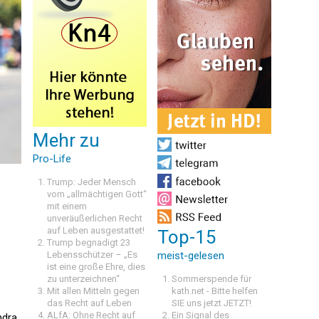
Mehr zu
Pro-Life
Trump: Jeder Mensch
vom „allmächtigen Gott“
mit einem
unveräußerlichen Recht
auf Leben ausgestattet!
Top-15
Trump begnadigt 23
Lebensschützer – „Es
meist-gelesen
ist eine große Ehre, dies
zu unterzeichnen“
Sommerspende für
Mit allen Mitteln gegen
kath.net - Bitte helfen
das Recht auf Leben
SIE uns jetzt JETZT!
ALfA: Ohne Recht auf
Ein Signal des
ndra