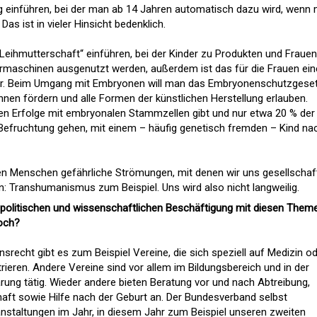
 einführen, bei der man ab 14 Jahren automatisch dazu wird, wenn
Das ist in vieler Hinsicht bedenklich.
eihmutterschaft“ einführen, bei der Kinder zu Produkten und Frauen
rmaschinen ausgenutzt werden, außerdem ist das für die Frauen ein
dur. Beim Umgang mit Embryonen will man das Embryonenschutzgese
hnen fördern und alle Formen der künstlichen Herstellung erlauben.
hen Erfolge mit embryonalen Stammzellen gibt und nur etwa 20 % der
n Befruchtung gehen, mit einem – häufig genetisch fremden – Kind na
en Menschen gefährliche Strömungen, mit denen wir uns gesellschaft
n: Transhumanismus zum Beispiel. Uns wird also nicht langweilig.
politischen und wissenschaftlichen Beschäftigung mit diesen Them
noch?
recht gibt es zum Beispiel Vereine, die sich speziell auf Medizin o
eren. Andere Vereine sind vor allem im Bildungsbereich und in der
ärung tätig. Wieder andere bieten Beratung vor und nach Abtreibung,
aft sowie Hilfe nach der Geburt an. Der Bundesverband selbst
nstaltungen im Jahr, in diesem Jahr zum Beispiel unseren zweiten