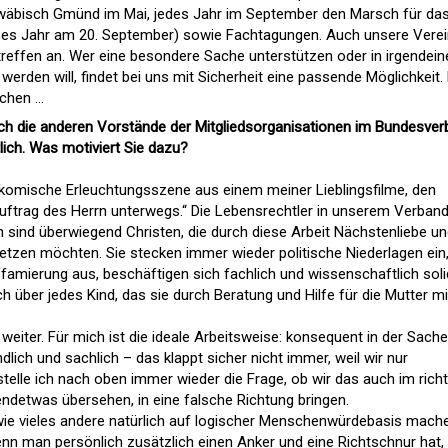
äbisch Gmünd im Mai, jedes Jahr im September den Marsch für da
ieses Jahr am 20. September) sowie Fachtagungen. Auch unsere Vere
reffen an. Wer eine besondere Sache unterstützen oder in irgendei
werden will, findet bei uns mit Sicherheit eine passende Möglichkeit.
achen …
ch die anderen Vorstände der Mitgliedsorganisationen im Bundesve
ich. Was motiviert Sie dazu?
urkomische Erleuchtungsszene aus einem meiner Lieblingsfilme, den
 Auftrag des Herrn unterwegs.“ Die Lebensrechtler in unserem Verban
n sind überwiegend Christen, die durch diese Arbeit Nächstenliebe u
zen möchten. Sie stecken immer wieder politische Niederlagen ein
famierung aus, beschäftigen sich fachlich und wissenschaftlich sol
h über jedes Kind, das sie durch Beratung und Hilfe für die Mutter mi
iter. Für mich ist die ideale Arbeitsweise: konsequent in der Sache
ich und sachlich – das klappt sicher nicht immer, weil wir nur
telle ich nach oben immer wieder die Frage, ob wir das auch im rich
ndetwas übersehen, in eine falsche Richtung bringen.
ie vieles andere natürlich auf logischer Menschenwürdebasis mach
enn man persönlich zusätzlich einen Anker und eine Richtschnur hat, 