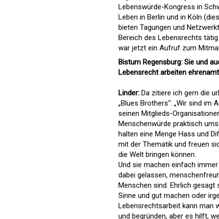
Lebenswürde-Kongress in Schw
Leben in Berlin und in Köln (d
bieten Tagungen und Netzwerkt
Bereich des Lebensrechts tätig 
war jetzt ein Aufruf zum Mitm
Bistum Regensburg: Sie und au
Lebensrecht arbeiten ehrenamtl
Linder:
Da zitiere ich gern die 
„Blues Brothers“: „Wir sind im
seinen Mitglieds-Organisatione
Menschenwürde praktisch umset
halten eine Menge Hass und Dif
mit der Thematik und freuen sic
die Welt bringen können.
Und sie machen einfach immer we
dabei gelassen, menschenfreundl
Menschen sind. Ehrlich gesagt s
Sinne und gut machen oder irge
Lebensrechtsarbeit kann man w
und begründen, aber es hilft, w