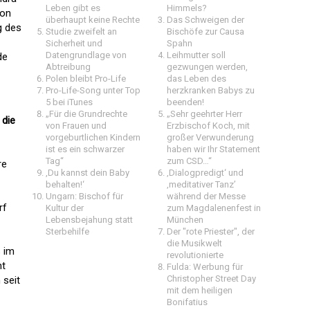
Leben gibt es
Himmels?
von
überhaupt keine Rechte
Das Schweigen der
g des
Studie zweifelt an
Bischöfe zur Causa
Sicherheit und
Spahn
Datengrundlage von
Leihmutter soll
de
Abtreibung
gezwungen werden,
Polen bleibt Pro-Life
das Leben des
Pro-Life-Song unter Top
herzkranken Babys zu
5 bei iTunes
beenden!
„Für die Grundrechte
„Sehr geehrter Herr
 die
von Frauen und
Erzbischof Koch, mit
vorgeburtlichen Kindern
großer Verwunderung
ist es ein schwarzer
haben wir Ihr Statement
Tag“
zum CSD…“
re
,Du kannst dein Baby
‚Dialogpredigt‘ und
behalten!‘
‚meditativer Tanz’
Ungarn: Bischof für
während der Messe
rf
Kultur der
zum Magdalenenfest in
Lebensbejahung statt
München
Sterbehilfe
Der "rote Priester", der
die Musikwelt
s im
revolutionierte
ht
Fulda: Werbung für
Christopher Street Day
 seit
mit dem heiligen
Bonifatius