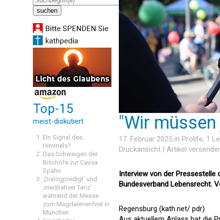
Top-15
"Wir müssen 
meist-diskutiert
Ein Signal des
17. Februar 2025 in
Prolife
, 1 L
Himmels?
Druckansicht
|
Artikel versende
Das Schweigen der
Bischöfe zur Causa
Spahn
Interview von der Pressestelle
‚Dialogpredigt‘ und
Bundesverband Lebensrecht. V
‚meditativer Tanz’
während der Messe
zum Magdalenenfest in
Regensburg (kath.net/ pdr)
München
Aus aktuellem Anlass hat die 