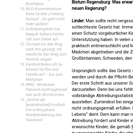
Bistum Regensburg: Was erwarte
Bonifatius
neuen Regierung?
BILD-Kommentatorin
Ruhs fordert „Festung
Europa“: „Es geht nicht
Linder:
Man sollte nicht vergess
mehr anders“
schlechteste Gesetz hat. Immer
Erdbebengefahr bei
einen Schutz vorgeburtlicher Ki
Neapel: Italiens Kirche
ruft zum Gebet auf
Unterstützung haben. In vielen a
'Du hast mir den Weg
praktisch entmenschlicht und Mü
nach Ars gezeigt; ich
Mädchen abgetrieben und die Za
werde Dir den Weg zum
Großbritannien, Schweden, den 
Himmel zeigen'
Kardinal Burke ruft zu
Einsatz für Ehe und
Ursprünglich sollte das Geset
Familie auf – bis zum
werden und durch die Pflicht-Be
Martyrium
Der erste Schritt aus unserer S
IRRE! - Moskauer
darzustellen. Denn bei uns fehl
Patriarch Kyrill legitimiert
nun auch Atombombe
vollständige Abtreibungsstatist
„Größer als
ausstellen. Zumindest bei eini
[australischer] Football:
nicht ordnungsgemäß erfüllen.
Die unstoppbare
Lebens“ dient. Dem kann man n
Wiederbelebung des
Glaubens“
Abtreibung fordert und Kinder i
erwünschte Kinder, die gemäß 