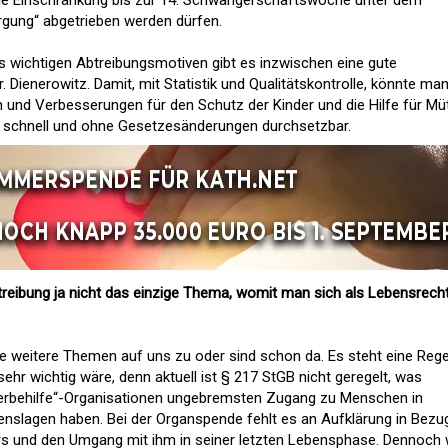
hne Einschränkung bis zur 14. Schwangerschaftswoche unter dem
rgung“ abgetrieben werden dürfen.
ls wichtigen Abtreibungsmotiven gibt es inzwischen eine gute
. Dienerowitz. Damit, mit Statistik und Qualitätskontrolle, könnte ma
n und Verbesserungen für den Schutz der Kinder und die Hilfe für Mü
 schnell und ohne Gesetzesänderungen durchsetzbar.
reibung ja nicht das einzige Thema, womit man sich als Lebensrecht
 weitere Themen auf uns zu oder sind schon da. Es steht eine Reg
sehr wichtig wäre, denn aktuell ist § 217 StGB nicht geregelt, was
erbehilfe“-Organisationen ungebremsten Zugang zu Menschen in
enslagen haben. Bei der Organspende fehlt es an Aufklärung in Bezu
 und den Umgang mit ihm in seiner letzten Lebensphase. Dennoch w