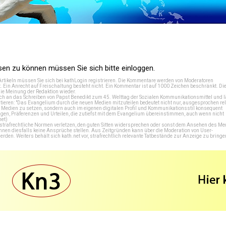
n zu können müssen Sie sich bitte einloggen.
Artikeln müssen Sie sich bei
kathLogin registrieren
. Die Kommentare werden von Moderatoren
t. Ein Anrecht auf Freischaltung besteht nicht. Ein Kommentar ist auf 1000 Zeichen beschränkt. Di
e Meinung der Redaktion wieder.
 an das Schreiben von Papst Benedikt zum 45. Welttag der Sozialen Kommunikationsmittel und lä
tieren: "Das Evangelium durch die neuen Medien mitzuteilen bedeutet nicht nur, ausgesprochen rel
en Medien zu setzen, sondern auch im eigenen digitalen Profil und Kommunikationsstil konsequent
en, Präferenzen und Urteilen, die zutiefst mit dem Evangelium übereinstimmen, auch wenn nicht
net
)
e strafrechtliche Normen verletzen, den guten Sitten widersprechen oder sonst dem Ansehen des M
önnen diesfalls keine Ansprüche stellen. Aus Zeitgründen kann über die Moderation von User-
en. Weiters behält sich kath.net vor, strafrechtlich relevante Tatbestände zur Anzeige zu bringe