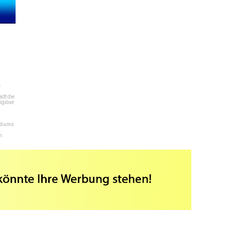
e
dt die
igiöse
ediums
n.