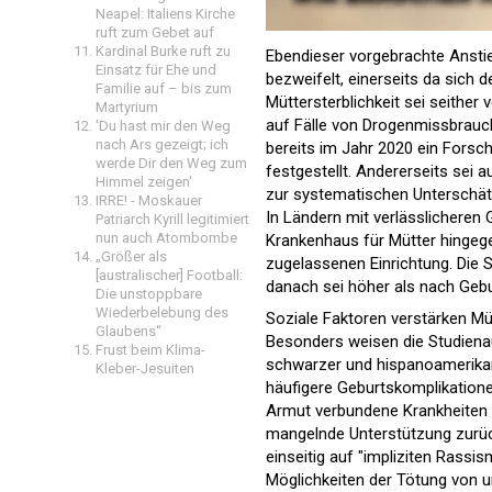
Neapel: Italiens Kirche
ruft zum Gebet auf
Kardinal Burke ruft zu
Ebendieser vorgebrachte Ansti
Einsatz für Ehe und
bezweifelt, einerseits da sich
Familie auf – bis zum
Müttersterblichkeit sei seither
Martyrium
auf Fälle von Drogenmissbrauc
'Du hast mir den Weg
nach Ars gezeigt; ich
bereits im Jahr 2020 ein Fors
werde Dir den Weg zum
festgestellt. Andererseits sei
Himmel zeigen'
zur systematischen Unterschätz
IRRE! - Moskauer
In Ländern mit verlässlicheren 
Patriarch Kyrill legitimiert
nun auch Atombombe
Krankenhaus für Mütter hingegen
„Größer als
zugelassenen Einrichtung. Die 
[australischer] Football:
danach sei höher als nach Gebu
Die unstoppbare
Wiederbelebung des
Soziale Faktoren verstärken Müt
Glaubens“
Besonders weisen die Studienau
Frust beim Klima-
schwarzer und hispanoamerikani
Kleber-Jesuiten
häufigere Geburtskomplikatione
Armut verbundene Krankheiten w
mangelnde Unterstützung zurüc
einseitig auf "impliziten Rass
Möglichkeiten der Tötung von 