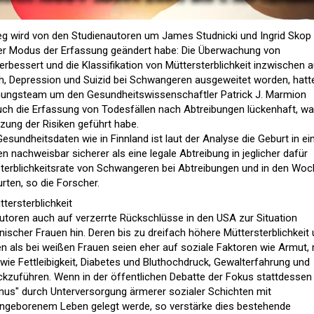
eg wird von den Studienautoren um James Studnicki und Ingrid Skop
 der Modus der Erfassung geändert habe: Die Überwachung von
 verbessert und die Klassifikation von Müttersterblichkeit inzwischen 
h, Depression und Suizid bei Schwangeren ausgeweitet worden, hatt
chungsteam um den Gesundheitswissenschaftler Patrick J. Marmion
 auch die Erfassung von Todesfällen nach Abtreibungen lückenhaft, w
ung der Risiken geführt habe.
Gesundheitsdaten wie in Finnland ist laut der Analyse die Geburt in e
 nachweisbar sicherer als eine legale Abtreibung in jeglicher dafür
Sterblichkeitsrate von Schwangeren bei Abtreibungen und in den Wo
rten, so die Forscher.
tersterblichkeit
toren auch auf verzerrte Rückschlüsse in den USA zur Situation
scher Frauen hin. Deren bis zu dreifach höhere Müttersterblichkeit
n als bei weißen Frauen seien eher auf soziale Faktoren wie Armut, 
ie Fettleibigkeit, Diabetes und Bluthochdruck, Gewalterfahrung und
kzuführen. Wenn in der öffentlichen Debatte der Fokus stattdessen
ismus" durch Unterversorgung ärmerer sozialer Schichten mit
ungeborenem Leben gelegt werde, so verstärke dies bestehende