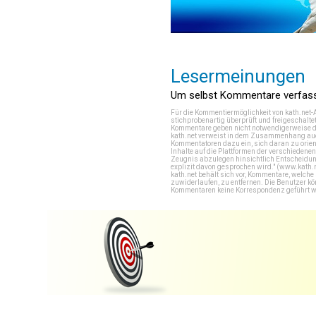
Lesermeinungen
Um selbst Kommentare verfasse
Für die Kommentiermöglichkeit von kath.net-
stichprobenartig überprüft und freigeschalte
Kommentare geben nicht notwendigerweise di
kath.net verweist in dem Zusammenhang auch
Kommentatoren dazu ein, sich daran zu orien
Inhalte auf die Plattformen der verschieden
Zeugnis abzulegen hinsichtlich Entscheidung
explizit davon gesprochen wird." (
www.kath.
kath.net behält sich vor, Kommentare, welch
zuwiderlaufen, zu entfernen. Die Benutzer k
Kommentaren keine Korrespondenz geführt werd