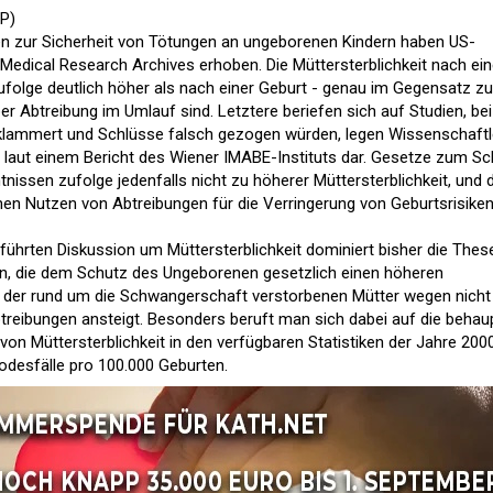
P)
n zur Sicherheit von Tötungen an ungeborenen Kindern haben US-
 Medical Research Archives erhoben. Die Müttersterblichkeit nach ein
zufolge deutlich höher als nach einer Geburt - genau im Gegensatz zu
er Abtreibung im Umlauf sind. Letztere beriefen sich auf Studien, bei
lammert und Schlüsse falsch gezogen würden, legen Wissenschaftl
na laut einem Bericht des Wiener IMABE-Instituts dar. Gesetze zum S
nissen zufolge jedenfalls nicht zu höherer Müttersterblichkeit, und 
en Nutzen von Abtreibungen für die Verringerung von Geburtsrisike
führten Diskussion um Müttersterblichkeit dominiert bisher die Thes
n, die dem Schutz des Ungeborenen gesetzlich einen höheren
l der rund um die Schwangerschaft verstorbenen Mütter wegen nicht
reibungen ansteigt. Besonders beruft man sich dabei auf die behau
von Müttersterblichkeit in den verfügbaren Statistiken der Jahre 200
Todesfälle pro 100.000 Geburten.