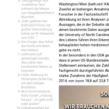
‚Dialogpredigt‘ und
Washington/Wien (kath.net/ KA
‚meditativer Tanz’
während der Messe
Zweifel an bisherigen Annahme
zum Magdalenenfest in
Forscher in der Fachzeitschrift
München
Abtreibung ist ihren Analysen 
„Sehr geehrter Herr
Aussagen, die in der Debatte üb
Erzbischof Koch, mit
großer Verwunderung
denen bestimmte Daten ausgek
haben wir Ihr Statement
der University of North Caroli
zum CSD…“
des Lebens führen ihren Erkennt
Die Liturgie: das Gebet
behaupteten hohen medizinisch
der Kirche und Atem
gebe es nicht.
des Geistes
Leihmutter soll
In der besonders in den USA ge
gezwungen werden,
dass in jenen US-Bundesstaate
das Leben des
Stellenwert einräumen, die Zah
herzkranken Babys zu
fachgerecht durchgeführten Abt
beenden!
Fulda: Werbung für
starke Zunahme der Häufigkeit 
Christopher Street Day
2014, von zuvor 18,8 auf 23,8 
mit dem heiligen
Bonifatius
BILD-Kommentatorin
Ruhs fordert „Festung
Europa“: „Es geht nicht
mehr anders“
Erdbebengefahr bei