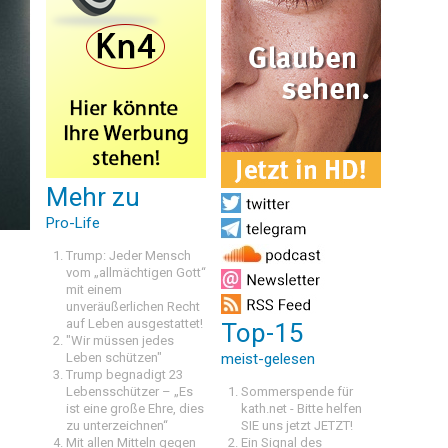
Mehr zu
Pro-Life
Trump: Jeder Mensch
vom „allmächtigen Gott“
mit einem
unveräußerlichen Recht
auf Leben ausgestattet!
Top-15
"Wir müssen jedes
Leben schützen"
meist-gelesen
Trump begnadigt 23
Lebensschützer – „Es
Sommerspende für
ist eine große Ehre, dies
kath.net - Bitte helfen
zu unterzeichnen“
SIE uns jetzt JETZT!
Mit allen Mitteln gegen
Ein Signal des