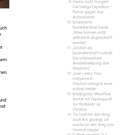
Heute, nicht morgen!
Der heilige Expeditus –
Patron gegen das
Aufschieben
Emeritierter
Kurienkardinal Sarah:
auch
„Riten können nicht
e
willkürlich abgeschafft
werden“
as
„Größer als
[australischer] Football:
Die unstoppbare
inem
Wiederbelebung des
Glaubens“
chen
Joan Leslie: Das
Hollywood-
Glaubenszeugnis einer
echten Heldin
Medjugorje: Mladifest
startet mit Papstappell
 und
zur Rückkehr zu
mit
Christus
'Du hast mir den Weg
nach Ars gezeigt; ich
werde Dir den Weg zum
Himmel zeigen'
Erdbebengefahr bei