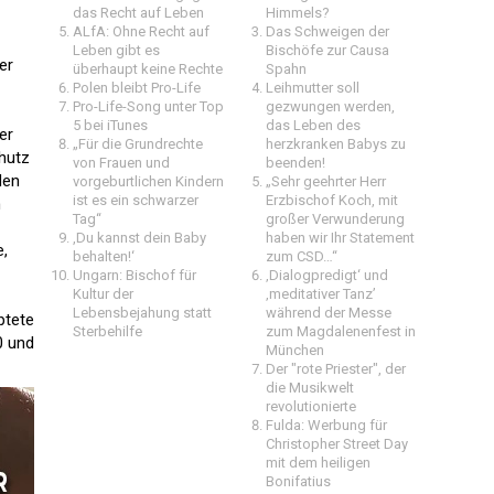
das Recht auf Leben
Himmels?
ALfA: Ohne Recht auf
Das Schweigen der
Leben gibt es
Bischöfe zur Causa
er
überhaupt keine Rechte
Spahn
Polen bleibt Pro-Life
Leihmutter soll
Pro-Life-Song unter Top
gezwungen werden,
5 bei iTunes
das Leben des
er
„Für die Grundrechte
herzkranken Babys zu
chutz
von Frauen und
beenden!
den
vorgeburtlichen Kindern
„Sehr geehrter Herr
ist es ein schwarzer
Erzbischof Koch, mit
n
Tag“
großer Verwunderung
,Du kannst dein Baby
haben wir Ihr Statement
e,
behalten!‘
zum CSD…“
Ungarn: Bischof für
‚Dialogpredigt‘ und
Kultur der
‚meditativer Tanz’
Lebensbejahung statt
während der Messe
ptete
Sterbehilfe
zum Magdalenenfest in
0 und
München
Der "rote Priester", der
die Musikwelt
revolutionierte
Fulda: Werbung für
Christopher Street Day
mit dem heiligen
Bonifatius