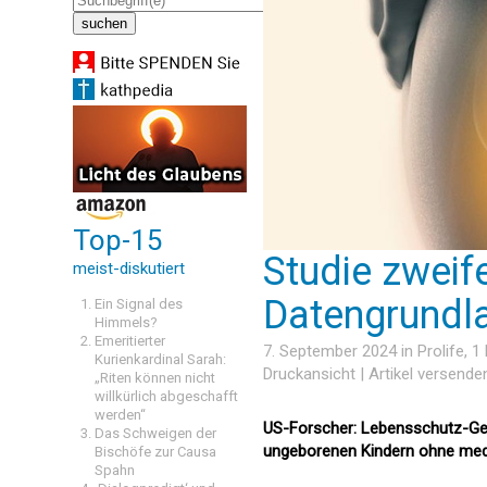
Top-15
Studie zweife
meist-diskutiert
Datengrundl
Ein Signal des
Himmels?
Emeritierter
7. September 2024 in
Prolife
, 1
Kurienkardinal Sarah:
Druckansicht
|
Artikel versende
„Riten können nicht
willkürlich abgeschafft
werden“
US-Forscher: Lebensschutz-Ges
Das Schweigen der
ungeborenen Kindern ohne medi
Bischöfe zur Causa
Spahn