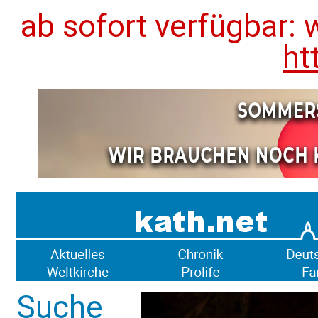
ab sofort verfügbar: 
ht
Suche