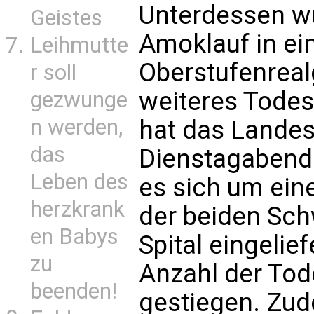
Unterdessen wu
Geistes
Amoklauf in e
Leihmutte
Oberstufenreal
r soll
weiteres Todes
gezwunge
n werden,
hat das Lande
das
Dienstagabend 
Leben des
es sich um ein
herzkrank
der beiden Schw
en Babys
Spital eingelie
zu
Anzahl der Tod
beenden!
gestiegen. Zud