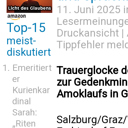
11. Juni 2025 
Lesermeinung
Top-15
Druckansicht
|
meist-
Tippfehler mel
diskutiert
Emeritiert
Trauerglocke 
er
zur Gedenkminu
Kurienkar
Amoklaufs in G
dinal
Sarah:
Salzburg/Graz/
„Riten