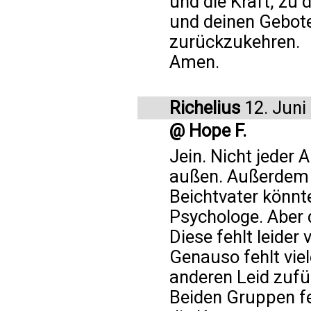
und die Kraft, zu d
und deinen Gebot
zurückzukehren.
Amen.
Richelius
12. Juni
@ Hope F.
Jein. Nicht jeder 
außen. Außerdem si
Beichtvater könnte
Psychologe. Aber 
Diese fehlt leider v
Genauso fehlt vie
anderen Leid zufü
Beiden Gruppen f