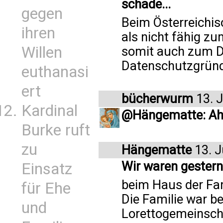
schade...
gegen
Beim Österreichis
ihren
als nicht fähig zu
Willen
somit auch zum Di
Datenschutzgründe
euthanasi
ert
bücherwurm
13. 
Kardinal
@Hängematte: Ah
Burke ruft
zu
Hängematte
13. J
Wir waren gester
Einsatz
beim Haus der Fam
für Ehe
Die Familie war be
und
Lorettogemeinscha