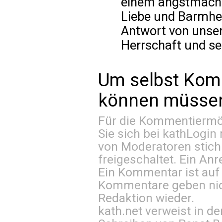
einem angstmache
Liebe und Barmher
Antwort von unser
Herrschaft und se
Um selbst Kom
können müssen 
Für die Kommentiermög
Sie sich bei
kathLogin 
von Moderatoren stich
freigeschaltet. Ein Anr
Ein Kommentar ist auf
Kommentare geben nic
Redaktion wieder.
kath.net verweist in