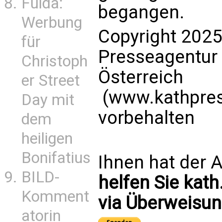
Fulda:
begangen.
Werbung
Copyright 2025
für
Presseagentur
Christoph
Österreich
er Street
(www.kathpress
Day mit
vorbehalten
dem
heiligen
Bonifatius
Ihnen hat der A
BILD-
helfen Sie kath
Komment
via Überweisun
atorin