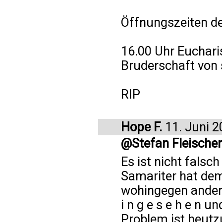
Öffnungszeiten de
16.00 Uhr Euchari
Bruderschaft von
RIP
Hope F.
11. Juni 2
@Stefan Fleischer
Es ist nicht falsc
Samariter hat dem
wohingegen andere
i n g e s e h e n un
Problem ist heutz