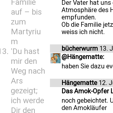
Familie
Der Vater hat uns 
Atmosphäre des H
auf – bis
empfunden.
zum
Ob die Familie jetz
Martyriu
weiss ich nicht.
m
bücherwurm
13. 
'Du hast
@Hängematte:
mir den
haben Sie dazu ev
Weg nach
Ars
Hängematte
12. J
gezeigt;
Das Amok-Opfer L
ich werde
noch gebeichtet. 
den Amokläufer
Dir den