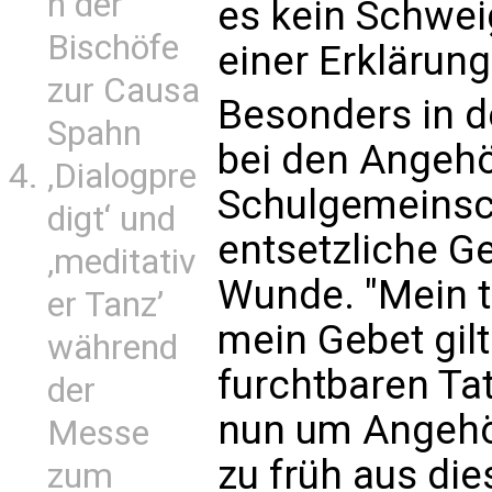
n der
es kein Schwei
Bischöfe
einer Erklärung
zur Causa
Besonders in d
Spahn
bei den Angehö
‚Dialogpre
Schulgemeinsch
digt‘ und
entsetzliche G
‚meditativ
Wunde. "Mein t
er Tanz’
mein Gebet gilt
während
furchtbaren Tat 
der
nun um Angehöri
Messe
zu früh aus di
zum