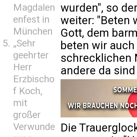
wurden", so der
Magdalen
enfest in
weiter: "Beten 
München
Gott, dem barm
„Sehr
beten wir auch 
geehrter
schrecklichen
Herr
andere da sind 
Erzbischo
f Koch,
mit
großer
Verwunde
Die Trauergloc