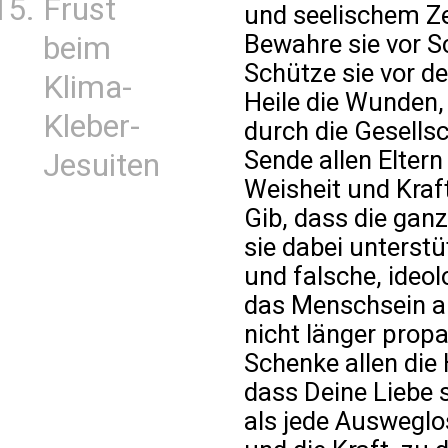
Frust
und seelischem Z
Bewahre sie vor S
beim
Schütze sie vor de
Klima-
Heile die Wunden, 
Kleber-
durch die Gesells
Sende allen Eltern
Jesuiten
Weisheit und Kraft
Gib, dass die gan
sie dabei unterstü
und falsche, ideol
das Menschsein au
nicht länger propa
Schenke allen die
dass Deine Liebe s
als jede Ausweglo