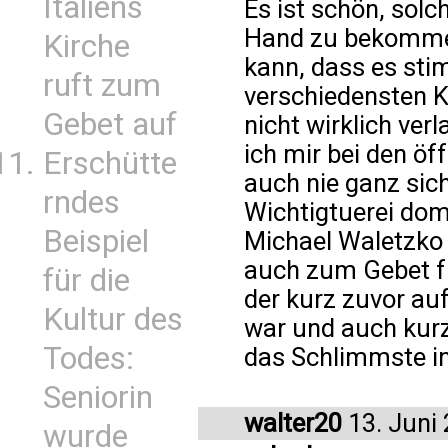
Italiens
Es ist schön, solc
Hand zu bekommen
Kirche
kann, dass es stim
ruft zum
verschiedensten K
Gebet auf
nicht wirklich ver
ich mir bei den ö
Erschütte
auch nie ganz sich
rndes
Wichtigtuerei domi
Beispiel
Michael Waletzko
auch zum Gebet fü
für die
der kurz zuvor au
Kultur des
war und auch kurz 
Todes:
das Schlimmste i
Seniorin
walter20
13. Juni
wurde