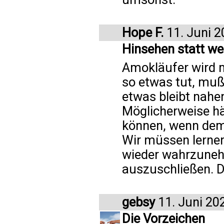
Hope F.
11. Juni 2
Hinsehen statt w
Amokläufer wird 
so etwas tut, muß 
etwas bleibt nahe
Möglicherweise hä
können, wenn dem 
Wir müssen lerne
wieder wahrzune
auszuschließen. 
gebsy
11. Juni 20
Die Vorzeichen