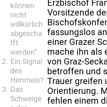
Erzbischof Fra
können
Vorsitzende de
nicht
Bischofskonfer
willkürlich
fassungslos an
abgescha
einer Grazer Sc
fft
mache ihn als
werden“
von Graz-Seckau
Ein Signal
betroffen und 
des
Himmels?
Trauer greifen
Das
Orientierung. 
Schweige
fehlen einem d