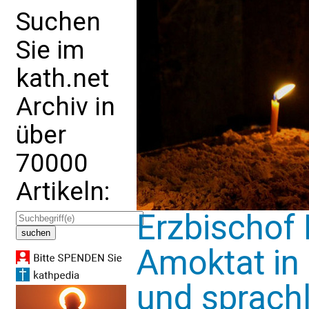
Suchen
Sie im
kath.net
Archiv in
über
70000
Artikeln:
Erzbischof 
Amoktat in 
und sprach