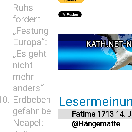
Ruhs
fordert
„Festung
Europa“:
„Es geht
nicht
mehr
anders“
Lesermeinu
Erdbeben
gefahr bei
Fatima 1713
14. J
Neapel:
@Hängematte