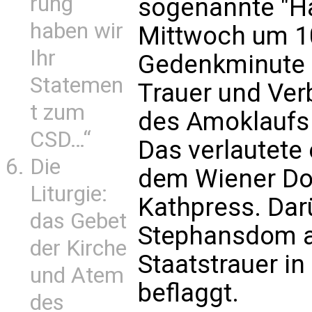
rung
sogenannte "H
haben wir
Mittwoch um 10
Ihr
Gedenkminute l
Statemen
Trauer und Ver
t zum
des Amoklaufs 
CSD…“
Das verlautete
Die
dem Wiener Do
Liturgie:
Kathpress. Dar
das Gebet
Stephansdom an
der Kirche
Staatstrauer i
und Atem
beflaggt.
des