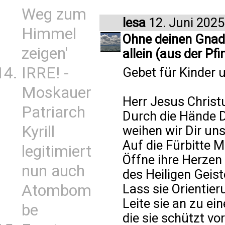
Weg zum
lesa
12. Juni 2025
Himmel
Ohne deinen Gnad
zeigen'
allein (aus der Pf
IRRE! -
Gebet für Kinder 
Moskauer
Herr Jesus Christ
Patriarch
Durch die Hände D
Kyrill
weihen wir Dir un
Auf die Fürbitte M
legitimiert
Öffne ihre Herzen
nun auch
des Heiligen Geis
Atombom
Lass sie Orientier
Leite sie an zu ei
be
die sie schützt vo