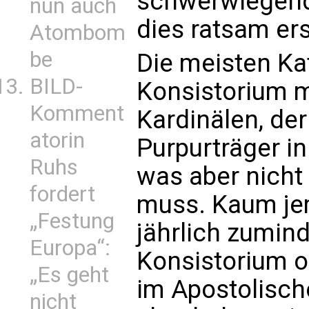
schwerwiegend
nun auch
dies ratsam er
Atombom
be
Die meisten Ka
BILD-
Konsistorium m
Komment
Kardinälen, de
atorin
Purpurträger i
Ruhs
was aber nicht
fordert
muss. Kaum je
„Festung
jährlich zumind
Europa“:
Konsistorium o
„Es geht
im Apostolisch
nicht