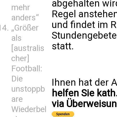
abgehalten wird
mehr
Regel anstehe
anders“
und findet im 
„Größer
Stundengebetes
als
statt.
[australis
cher]
Football:
Die
Ihnen hat der A
unstoppb
helfen Sie kath
are
via Überweisun
Wiederbel