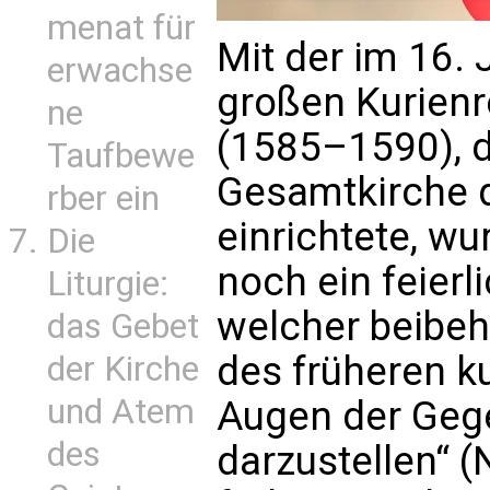
menat für
Mit der im 16. 
erwachse
großen Kurienre
ne
(1585–1590), d
Taufbewe
Gesamtkirche 
rber ein
einrichtete, w
Die
noch ein feierl
Liturgie:
welcher beibeh
das Gebet
des früheren k
der Kirche
und Atem
Augen der Geg
des
darzustellen“ (