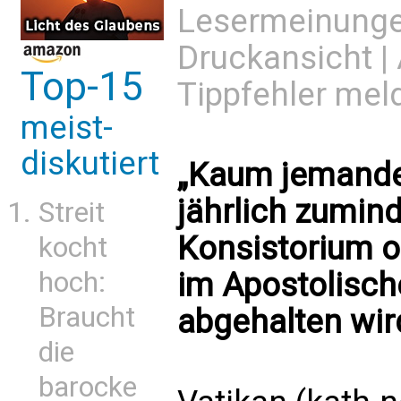
Lesermeinung
Druckansicht
|
Top-15
Tippfehler mel
meist-
diskutiert
„Kaum jemande
jährlich zumind
Streit
Konsistorium o
kocht
hoch:
im Apostolisch
Braucht
abgehalten wird
die
barocke