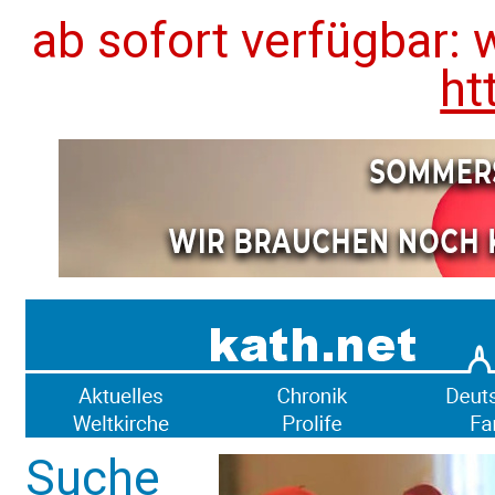
ab sofort verfügbar: 
ht
Suche