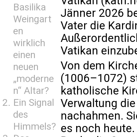
Vatikan (kath.ne
Basilika
Jänner 2026 be
Weingart
Vater die Kardi
en
Außerordentli
wirklich
Vatikan einzub
einen
Von dem Kirche
neuen
(1006–1072) st
„moderne
katholische Kir
n“ Altar?
Verwaltung die
Ein Signal
des
nachahmen. Sie
Himmels?
es noch heute.