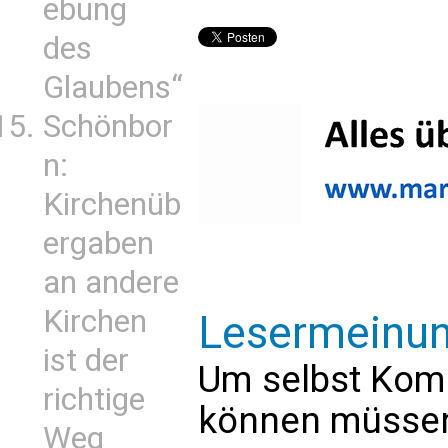
ebung
des
Glaubens“
Schönbor
n:
Kirchenüb
ergaben
an andere
Kirchen
Lesermeinu
ist der
Um selbst Kom
richtige
können müssen 
Weg