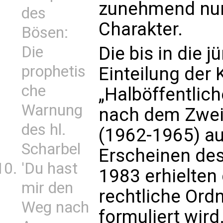
zunehmend nur
des
Charakter.
Bösen:
Die
Die bis in die j
prophetis
Einteilung der 
che
„Halböffentlich
Warnung
nach dem Zweit
des hl.
(1962-1965) a
Scharbel
Erscheinen des
'Du hast
1983 erhielten 
mir den
rechtliche Ord
Weg nach
formuliert wird