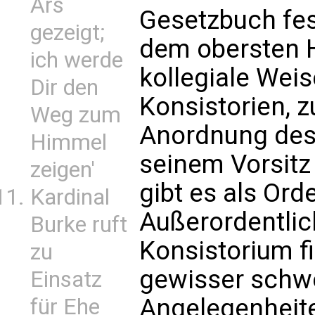
Ars
Gesetzbuch fest
gezeigt;
dem obersten H
ich werde
kollegiale Wei
Dir den
Konsistorien, z
Weg zum
Anordnung des
Himmel
seinem Vorsitz
zeigen'
gibt es als Ord
Kardinal
Außerordentlich
Burke ruft
Konsistorium f
zu
gewisser schw
Einsatz
Angelegenheite
für Ehe