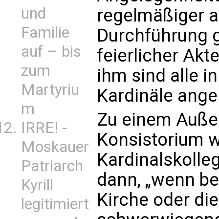
und
regelmäßiger a
Familie
Durchführung 
auf – bis
feierlicher Akt
zum
ihm sind alle 
Martyriu
Kardinäle ange
m
Zu einem Auße
IRRE! -
Konsistorium 
Moskauer
Kardinalskolle
Patriarch
dann, „wenn be
Kyrill
Kirche oder di
legitimiert