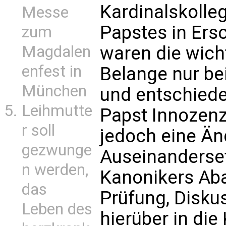
Kardinalskolle
Messe
Papstes in Ers
zum
Magdalen
waren die wich
enfest in
Belange nur be
München
und entschiede
Leihmutte
Papst Innozenz'
r soll
jedoch eine Änd
gezwunge
Auseinanderse
n werden,
Kanonikers Aba
das
Prüfung, Disku
Leben des
hierüber in di