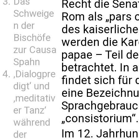
Das
Recht die Sena
Schweige
Rom als „pars c
n der
des kaiserliche
Bischöfe
werden die Kard
zur Causa
papae – Teil de
Spahn
betrachtet. In 
‚Dialogpre
findet sich für
digt‘ und
eine Bezeichnu
‚meditativ
Sprachgebrauch
er Tanz’
„consistorium“
während
Im 12. Jahrhund
der