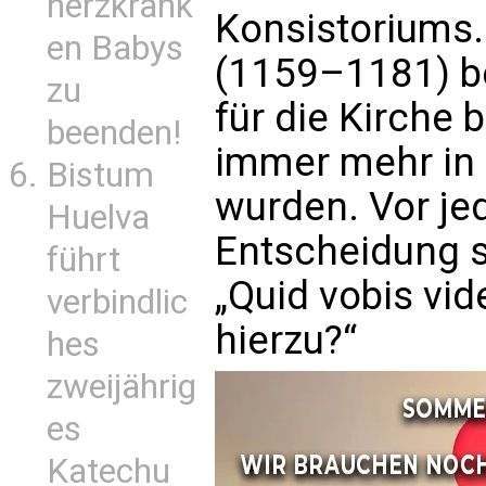
herzkrank
Konsistoriums. 
en Babys
(1159–1181) be
zu
für die Kirche
beenden!
immer mehr in 
Bistum
wurden. Vor je
Huelva
Entscheidung st
führt
„Quid vobis vid
verbindlic
hierzu?“
hes
zweijährig
es
Katechu