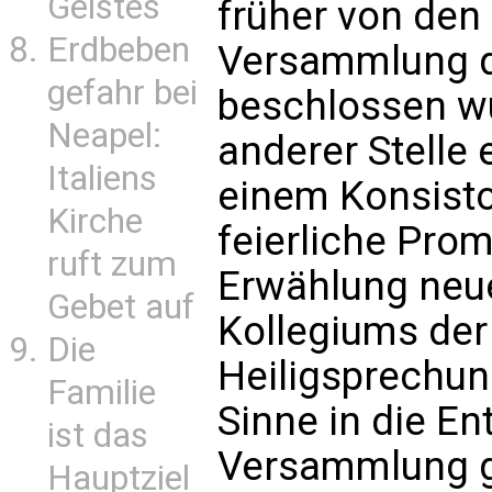
Geistes
früher von den 
Erdbeben
Versammlung d
gefahr bei
beschlossen wu
Neapel:
anderer Stelle 
Italiens
einem Konsisto
Kirche
feierliche Prom
ruft zum
Erwählung neue
Gebet auf
Kollegiums der
Die
Heiligsprechun
Familie
Sinne in die E
ist das
Versammlung g
Hauptziel