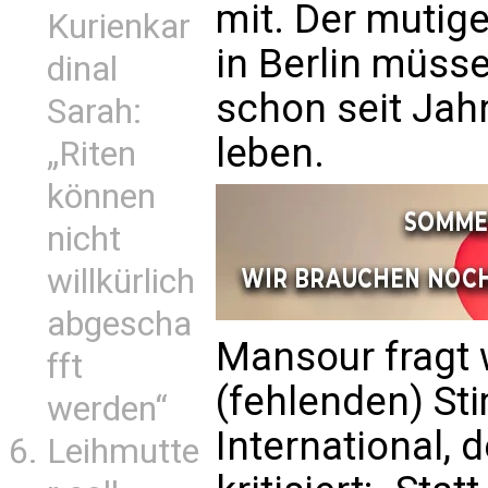
mit. Der mutig
Kurienkar
in Berlin müss
dinal
schon seit Jah
Sarah:
leben.
„Riten
können
nicht
willkürlich
abgescha
Mansour fragt 
fft
(fehlenden) S
werden“
International,
Leihmutte