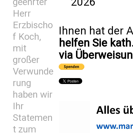
2026
geehrter
Herr
Erzbischo
Ihnen hat der A
f Koch,
helfen Sie kath
mit
via Überweisun
großer
Verwunde
rung
haben wir
Ihr
Statemen
t zum