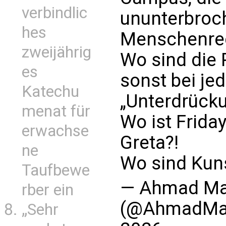
verbindlic
ununterbroc
hes
Menschenrec
zweijährig
Wo sind die 
es
sonst bei j
Katechu
„Unterdrücku
menat für
Wo ist Friday
erwachse
Greta?!
ne
Wo sind Kun
Taufbewe
— Ahmad Ma
rber ein
(@AhmadMa
„Sehr