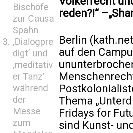
Völkerrecht u
Bischöfe
reden?!“ –„Sha
zur Causa
Spahn
Berlin (kath.ne
‚Dialogpre
auf den Campus
digt‘ und
ununterbrochen
‚meditativ
Menschenrecht
er Tanz’
Postkolonialist
während
der
Thema „Unterdr
Messe
Fridays for Fut
zum
sind Kunst- und