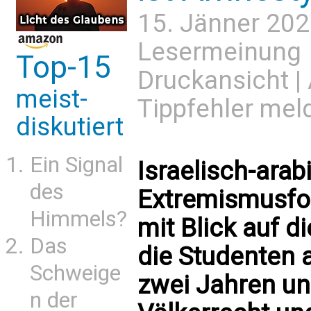
15. Jänner 202
Lesermeinung
Top-15
Druckansicht
|
meist-
Tippfehler mel
diskutiert
Ein Signal
Israelisch-ara
des
Extremismusf
Himmels?
mit Blick auf d
Das
die Studenten 
Schweige
zwei Jahren u
n der