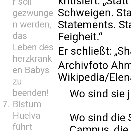
kritisiert: „Stat
r soll
Schweigen. Stat
gezwunge
Statements. St
n werden,
das
Feigheit.“
Leben des
Er schließt: „S
herzkrank
Archivfoto Ah
en Babys
Wikipedia/Elen
zu
beenden!
Wo sind sie j
Bistum
Huelva
Wo sind die 
führt
Campus, die 