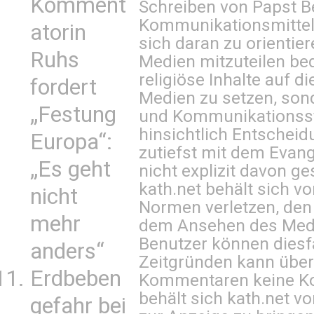
Komment
Schreiben von Papst B
Kommunikationsmittel 
atorin
sich daran zu orientie
Ruhs
Medien mitzuteilen be
religiöse Inhalte auf 
fordert
Medien zu setzen, sond
„Festung
und Kommunikationsst
hinsichtlich Entscheid
Europa“:
zutiefst mit dem Eva
„Es geht
nicht explizit davon ge
kath.net behält sich v
nicht
Normen verletzen, den
mehr
dem Ansehen des Mediu
Benutzer können diesfa
anders“
Zeitgründen kann über
Erdbeben
Kommentaren keine Ko
behält sich kath.net vo
gefahr bei