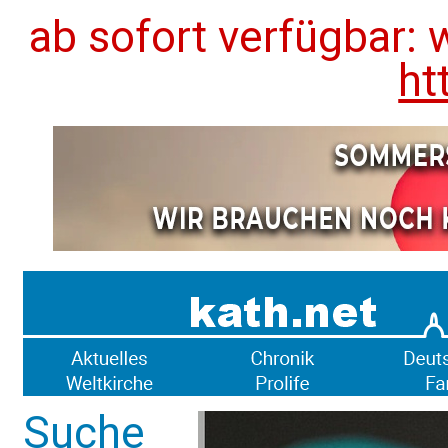
ab sofort verfügbar: 
ht
Suche