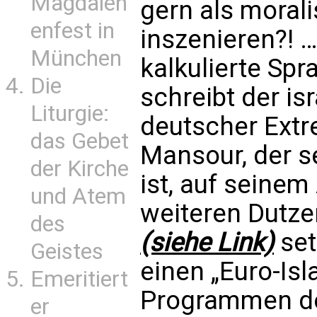
Magdalen
gern als moral
enfest in
inszenieren?! 
München
kalkulierte Spr
Die
schreibt der is
Liturgie:
deutscher Ext
das Gebet
Mansour, der s
der Kirche
ist, auf seinem
und Atem
weiteren Dutze
des
(siehe Link)
set
Geistes
einen „Euro-Isl
Emeritiert
Programmen de
er