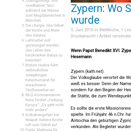
‚Dialogpredigt‘ und
Zypern: Wo S
‚meditativer Tanz’
während der Messe
zum Magdalenenfest in
wurde
München
Die Liturgie: das Gebet
5. Juni 2010 in
Weltkirche
, 1 L
der Kirche und Atem
des Geistes
Druckansicht
|
Artikel versende
Leihmutter soll
gezwungen werden,
Wenn Papst Benedikt XVI. Zype
das Leben des
herzkranken Babys zu
Hesemann
beenden!
Bistum Huelva führt
verbindliches
Zypern (kath.net)
zweijähriges
Der Volksglaube verortet die 
Katechumenat für
weiß es besser. Denn der Namen
erwachsene
sondern für den Beginn der Hei
Taufbewerber ein
BILD-Kommentatorin
die Stätte, die zum Wendepunkt
Ruhs fordert „Festung
Europa“: „Es geht nicht
Es sollte die erste Missionsrei
mehr anders“
spielte. Im Frühjahr 46 n.Chr. h
Erdbebengefahr bei
Neapel: Italiens Kirche
Antiochia den gebürtigen Zypr
ruft zum Gebet auf
verkünden. Als Begleiter wurd
Fulda: Werbung für