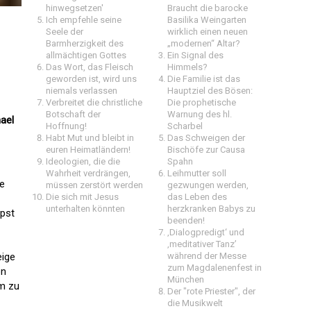
hinwegsetzen'
Braucht die barocke
Ich empfehle seine
Basilika Weingarten
Seele der
wirklich einen neuen
Barmherzigkeit des
„modernen“ Altar?
allmächtigen Gottes
Ein Signal des
Das Wort, das Fleisch
Himmels?
geworden ist, wird uns
Die Familie ist das
niemals verlassen
Hauptziel des Bösen:
Verbreitet die christliche
Die prophetische
Botschaft der
Warnung des hl.
ael
Hoffnung!
Scharbel
Habt Mut und bleibt in
Das Schweigen der
euren Heimatländern!
Bischöfe zur Causa
Ideologien, die die
Spahn
Wahrheit verdrängen,
Leihmutter soll
te
müssen zerstört werden
gezwungen werden,
Die sich mit Jesus
das Leben des
unterhalten könnten
herzkranken Babys zu
apst
beenden!
‚Dialogpredigt‘ und
‚meditativer Tanz’
ige
während der Messe
zum Magdalenenfest in
on
München
um zu
Der "rote Priester", der
die Musikwelt