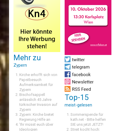
Mehr zu
Zypern
Kirche erhofft sich von
Papstbesuch
Aufmerksamkeit für
Zypern
Bischofsappell
Top-15
anlässlich 45 Jahre
türkischer Invasion auf
meist-gelesen
Zypern
Zypern: Kirche bietet
Sommerspende für
Regierung Hilfe an
kath.net - Bitte helfen
'Ihr müsst euch über
SIE uns jetzt JETZT!
Ideologien
Streit kocht hoch: