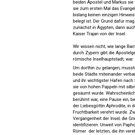
beiden Apostel und Markus sie 
sie zum ersten Mal das Evangel
bislang keinen einzigen Hinwei
belegt ist. Der Grund dafür mag 
zunächst in Ägypten, dann auch
Kaiser Trajan von der Insel.
Wir wissen nicht, wie lange Ba
durch Zypern gibt die Apostelge
römische Inselhauptstadt, war.
Um dorthin zu gelangen, musste
beide Städte miteinander verban
und ihr wichtigster Hafen nach
sie von hohen Pappeln mit sil
gesäumt wurde. Wahrscheinlich 
berühmt war, eine Pause ein, be
der Liebesgöttin Aphrodite, in 
Fruchtbarkeit verehrt wurde. Zw
Vergangenheit der Insel; die G
identifizieren. Unweit von Paph
Römer  der letzten, die ihn ve