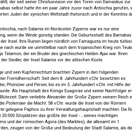
hlt, der seit seiner Christusvision vor den Toren von Damaskus zur
bas selbst hatte ihn ein paar Jahre zuvor nach Antiochia gerufen, w
rten Juden der syrischen Weltstadt rhetorisch und in der Kenntnis d
ntiochia, nach Salamis im Nordosten Zyperns war es nur eine
ing, wenn die Winde günstig standen. Die Geburtsstadt des Barnabas
der Insel. Ihre Ruinen liegen nördlich von Famagusta im heute türkis
ge nach wurde sie unmittelbar nach dem trojanischen Krieg von Teuk
 Telamon, der ein Bruder des griechischen Helden Ajax war. Ihren
er Siedler, der Insel Salamis vor der attischen Küste.
ge und sein Kupferreichtum brachten Zypern in den folgenden
er Fremdherrschaft. Seit dem 8. Jahrhundert v.Chr. besetzten es
r, Phönizier und Perser, bis es im 5. Jahrhundert v.Chr. mit Hilfe der
wurde. Als Hauptstadt des Königs Euagoras und seiner Nachfolger er
Blütezeit. Dann verleibte Alexander der Große Zypern seinem Reich e
e Ptolemäer die Macht. 58 v.Chr. wurde die Insel von der Römern
ste gelegene Paphos zu ihrer Verwaltungshauptstadt machten. Die R
 20.000 Sitzplätzen das größte der Insel - , seines mächtigen
s und der römischen Agora (des Marktes), die allesamt im 1.
urden, zeugen von der Größe und Bedeutung der Stadt Salamis, als di