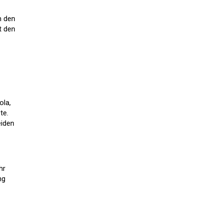
n den
t den
ola,
te.
eiden
hr
ng
z