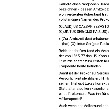
Karriere eines ranghohen Beamt
bezeichnen - dessen Amtzeit ze
wohlverdienten Ruhestand trat. 
vollständigen Namen des Proko
(CLAUD)IUS CAESAR SEBASTOA
(Q)UINTUS SER(GIUS PAULUS) 
« (Zur Amtszeit des) erhabenen
... (hat) (Q)uintus Ser(gius Paulus
Beide Inschriften fand ein Vet
der von 1865-77 das US-Konsulat
Er wurde später zum ersten Ku
Fragmente heute befinden.
Damit ist der Prokonsul Sergius
Persönlichkeit identifiziert. H.
seinen Titel gibt Lukas korrekt
Statthalter also kein kaiserlic
eines Prokonsuls. Was ihn für 
Völkerapostel!
Auch wenn der Volksmund beha