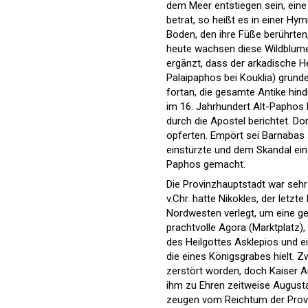
dem Meer entstiegen sein, eine 
betrat, so heißt es in einer 
Boden, den ihre Füße berührt
heute wachsen diese Wildblum
ergänzt, dass der arkadische H
Palaipaphos bei Kouklia) gründ
fortan, die gesamte Antike hind
im 16. Jahrhundert Alt-Paphos 
durch die Apostel berichtet. Do
opferten. Empört sei Barnabas 
einstürzte und dem Skandal ein
Paphos gemacht.
Die Provinzhauptstadt war sehr
v.Chr. hatte Nikokles, der letz
Nordwesten verlegt, um eine g
prachtvolle Agora (Marktplatz)
des Heilgottes Asklepios und e
die eines Königsgrabes hielt. Z
zerstört worden, doch Kaiser A
ihm zu Ehren zeitweise Augusta
zeugen vom Reichtum der Provin