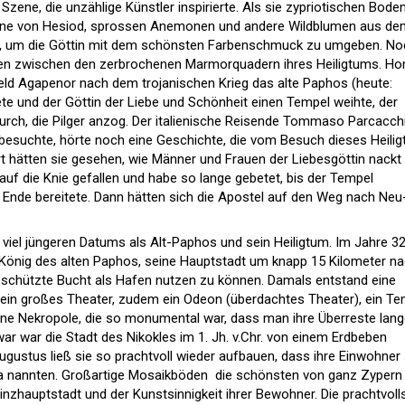
Szene, die unzählige Künstler inspirierte. Als sie zypriotischen Bode
Hymne von Hesiod, sprossen Anemonen und andere Wildblumen aus de
en, um die Göttin mit dem schönsten Farbenschmuck zu umgeben. No
en zwischen den zerbrochenen Marmorquadern ihres Heiligtums. H
eld Agapenor nach dem trojanischen Krieg das alte Paphos (heute:
ete und der Göttin der Liebe und Schönheit einen Tempel weihte, der
urch, die Pilger anzog. Der italienische Reisende Tommaso Parcacchi
besuchte, hörte noch eine Geschichte, die vom Besuch dieses Heili
rt hätten sie gesehen, wie Männer und Frauen der Liebesgöttin nackt
auf die Knie gefallen und habe so lange gebetet, bis der Tempel
 Ende bereitete. Dann hätten sich die Apostel auf den Weg nach Neu
 viel jüngeren Datums als Alt-Paphos und sein Heiligtum. Im Jahre 3
te König des alten Paphos, seine Hauptstadt um knapp 15 Kilometer n
eschützte Bucht als Hafen nutzen zu können. Damals entstand eine
, ein großes Theater, zudem ein Odeon (überdachtes Theater), ein T
ine Nekropole, die so monumental war, dass man ihre Überreste lang
war war die Stadt des Nikokles im 1. Jh. v.Chr. von einem Erdbeben
ugustus ließ sie so prachtvoll wieder aufbauen, dass ihre Einwohner 
 nannten. Großartige Mosaikböden  die schönsten von ganz Zypern 
zhauptstadt und der Kunstsinnigkeit ihrer Bewohner. Die prachtvoll