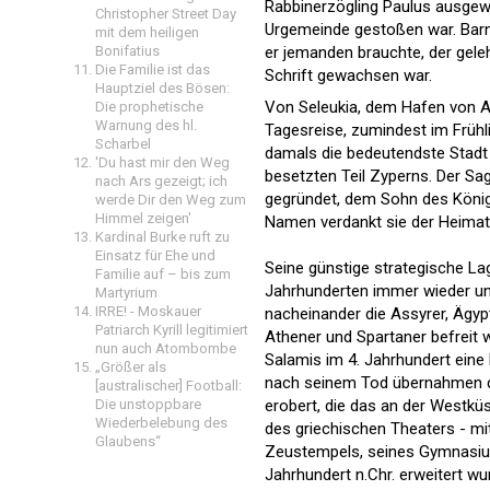
Rabbinerzögling Paulus ausgewä
Christopher Street Day
Urgemeinde gestoßen war. Barna
mit dem heiligen
er jemanden brauchte, der geleh
Bonifatius
Die Familie ist das
Schrift gewachsen war.
Hauptziel des Bösen:
Von Seleukia, dem Hafen von A
Die prophetische
Warnung des hl.
Tagesreise, zumindest im Frühl
Scharbel
damals die bedeutendste Stadt 
'Du hast mir den Weg
besetzten Teil Zyperns. Der Sa
nach Ars gezeigt; ich
gegründet, dem Sohn des Königs
werde Dir den Weg zum
Himmel zeigen'
Namen verdankt sie der Heimat d
Kardinal Burke ruft zu
Einsatz für Ehe und
Seine günstige strategische La
Familie auf – bis zum
Jahrhunderten immer wieder unt
Martyrium
IRRE! - Moskauer
nacheinander die Assyrer, Ägypte
Patriarch Kyrill legitimiert
Athener und Spartaner befreit 
nun auch Atombombe
Salamis im 4. Jahrhundert eine 
„Größer als
nach seinem Tod übernahmen di
[australischer] Football:
erobert, die das an der Westkü
Die unstoppbare
Wiederbelebung des
des griechischen Theaters - mit
Glaubens“
Zeustempels, seines Gymnasium
Jahrhundert n.Chr. erweitert w