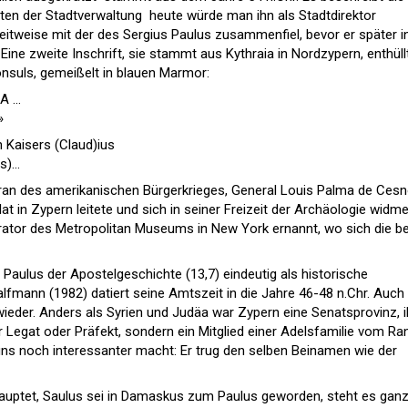
en der Stadtverwaltung  heute würde man ihn als Stadtdirektor
itweise mit der des Sergius Paulus zusammenfiel, bevor er später i
Eine zweite Inschrift, sie stammt aus Kythraia in Nordzypern, enthüll
nsuls, gemeißelt in blauen Marmor:
 ...
»
 Kaisers (Claud)ius
)...
eran des amerikanischen Bürgerkrieges, General Louis Palma de Cesn
 in Zypern leitete und sich in seiner Freizeit der Archäologie widme
rator des Metropolitan Museums in New York ernannt, wo sich die b
 Paulus der Apostelgeschichte (13,7) eindeutig als historische
 Halfmann (1982) datiert seine Amtszeit in die Jahre 46-48 n.Chr. Auch
 wieder. Anders als Syrien und Judäa war Zypern eine Senatsprovinz, i
her Legat oder Präfekt, sondern ein Mitglied einer Adelsfamilie vom Ra
uns noch interessanter macht: Er trug den selben Beinamen wie der
uptet, Saulus sei in Damaskus zum Paulus geworden, steht es gan