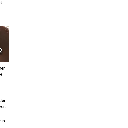
st
her
ie
der
zeit
ein