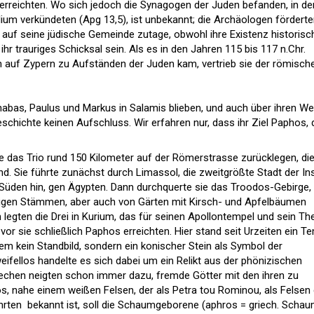
erreichten. Wo sich jedoch die Synagogen der Juden befanden, in d
ium verkündeten (Apg 13,5), ist unbekannt; die Archäologen fördert
s auf seine jüdische Gemeinde zutage, obwohl ihre Existenz historisc
ihr trauriges Schicksal sein. Als es in den Jahren 115 bis 117 n.Chr.
 auf Zypern zu Aufständen der Juden kam, vertrieb sie der römisch
rnabas, Paulus und Markus in Salamis blieben, und auch über ihren W
schichte keinen Aufschluss. Wir erfahren nur, dass ihr Ziel Paphos, 
 das Trio rund 150 Kilometer auf der Römerstrasse zurücklegen, di
d. Sie führte zunächst durch Limassol, die zweitgrößte Stadt der In
 Süden hin, gen Ägypten. Dann durchquerte sie das Troodos-Gebirge,
brigen Stämmen, aber auch von Gärten mit Kirsch- und Apfelbäumen
legten die Drei in Kurium, das für seinen Apollontempel und sein Th
vor sie schließlich Paphos erreichten. Hier stand seit Urzeiten ein T
dem kein Standbild, sondern ein konischer Stein als Symbol der
eifellos handelte es sich dabei um ein Relikt aus der phönizischen
riechen neigten schon immer dazu, fremde Götter mit den ihren zu
os, nahe einem weißen Felsen, der als Petra tou Rominou, als Felsen
rehrten  bekannt ist, soll die Schaumgeborene (aphros = griech. Schau