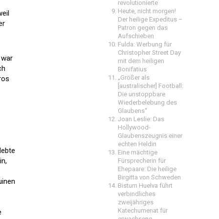
revolutionierte
Heute, nicht morgen!
eil
Der heilige Expeditus –
er
Patron gegen das
Aufschieben
Fulda: Werbung für
Christopher Street Day
 war
mit dem heiligen
ch
Bonifatius
„Größer als
ros
[australischer] Football:
Die unstoppbare
Wiederbelebung des
Glaubens“
Joan Leslie: Das
Hollywood-
Glaubenszeugnis einer
echten Heldin
lebte
Eine mächtige
in,
Fürsprecherin für
Ehepaare: Die heilige
Birgitta von Schweden
uinen
Bistum Huelva führt
verbindliches
zweijähriges
Katechumenat für
e
erwachsene