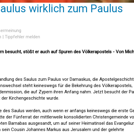
aulus wirklich zum Paulus
esermeinung
n
|
Tippfehler melden
rn besucht, stößt er auch auf Spuren des Völkerapostels - Von Mich
Wandlung des Saulus zum Paulus vor Damaskus, die Apostelgeschich
swechsel steht keineswegs für die Bekehrung des Völkerapostels,
denmission, die auf Zypern ihren Anfang nahm. Jetzt besucht der P
 der Kirchengeschichte wurde.
se des Saulus werden, auch wenn er anfangs keineswegs die erste Ge
atte der Fünferrat der mittlerweile konsolidierten Christengemeinde v
ioten Barnabas ausgesandt, um auf seiner Heimatinsel das Evangeli
en sein Cousin Johannes Markus aus Jerusalem und der gelehrte