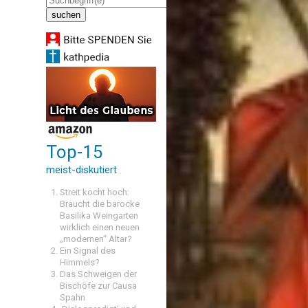
Top-15
meist-diskutiert
Streit kocht hoch:
Braucht die barocke
Basilika Weingarten
wirklich einen neuen
„modernen“ Altar?
Ein Signal des
Himmels?
Das Schweigen der
Bischöfe zur Causa
Spahn