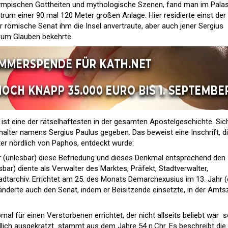
olympischen Gottheiten und mythologische Szenen, fand man im Pala
ntrum einer 90 mal 120 Meter großen Anlage. Hier residierte einst der
r römische Senat ihm die Insel anvertraute, aber auch jener Sergius
zum Glauben bekehrte.
 ist eine der rätselhaftesten in der gesamten Apostelgeschichte. Sic
tthalter namens Sergius Paulus gegeben. Das beweist eine Inschrift, d
ter nördlich von Paphos, entdeckt wurde:
r (unlesbar) diese Befriedung und dieses Denkmal entsprechend den
bar) diente als Verwalter des Marktes, Präfekt, Stadtverwalter,
tadtarchiv. Errichtet am 25. des Monats Demarchexusius im 13. Jahr (
änderte auch den Senat, indem er Beisitzende einsetzte, in der Amts
l für einen Verstorbenen errichtet, der nicht allseits beliebt war  s
ich ausgekratzt  stammt aus dem Jahre 54 n.Chr. Es beschreibt die