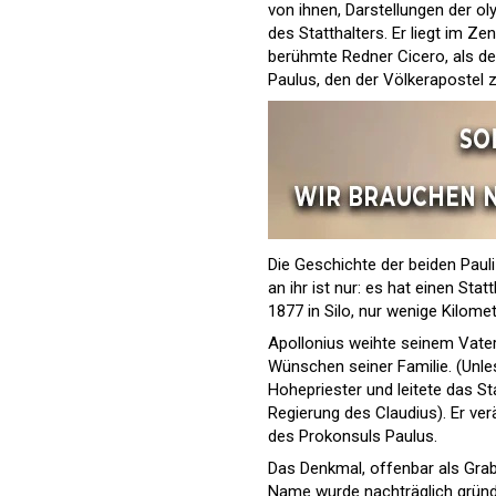
von ihnen, Darstellungen der 
des Statthalters. Er liegt im Ze
berühmte Redner Cicero, als de
Paulus, den der Völkerapostel 
Die Geschichte der beiden Pauli
an ihr ist nur: es hat einen Sta
1877 in Silo, nur wenige Kilome
Apollonius weihte seinem Vate
Wünschen seiner Familie. (Unles
Hohepriester und leitete das S
Regierung des Claudius). Er ver
des Prokonsuls Paulus.
Das Denkmal, offenbar als Grabma
Name wurde nachträglich gründl