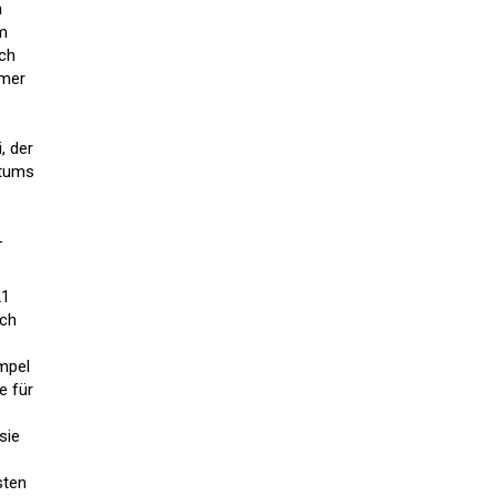
n
m
ch
omer
, der
gtums
-
21
ach
empel
e für
sie

sten