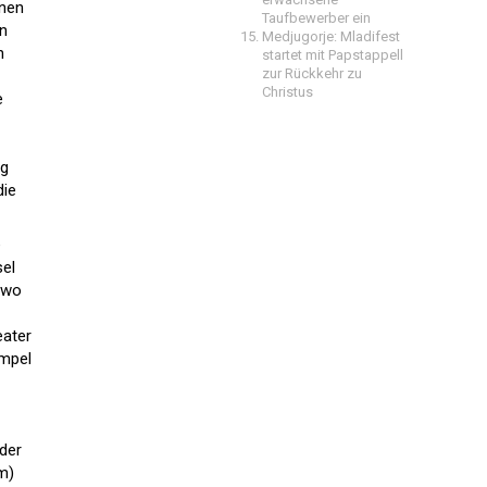
enen
Taufbewerber ein
en
Medjugorje: Mladifest
h
startet mit Papstappell
zur Rückkehr zu
Christus
e
eg
die
e
sel
 wo
eater
empel
 der
m)