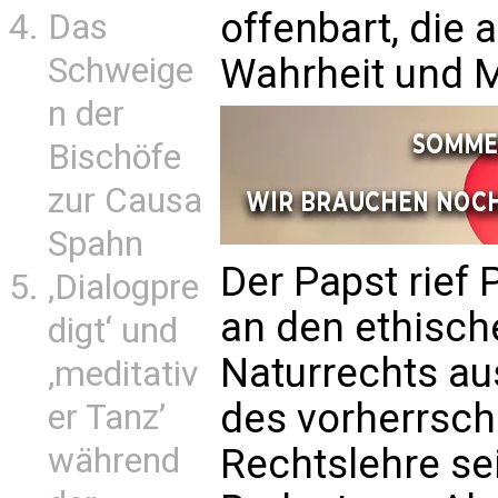
offenbart, die
Das
Wahrheit und 
Schweige
n der
Bischöfe
zur Causa
Spahn
Der Papst rief P
‚Dialogpre
an den ethisch
digt‘ und
Naturrechts au
‚meditativ
des vorherrsch
er Tanz’
Rechtslehre se
während