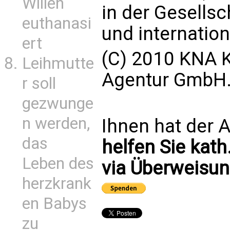
Willen
in der Gesellsch
euthanasi
und internatio
ert
(C) 2010 KNA K
Leihmutte
Agentur GmbH. 
r soll
gezwunge
n werden,
Ihnen hat der A
das
helfen Sie kath
Leben des
via Überweisun
herzkrank
en Babys
zu