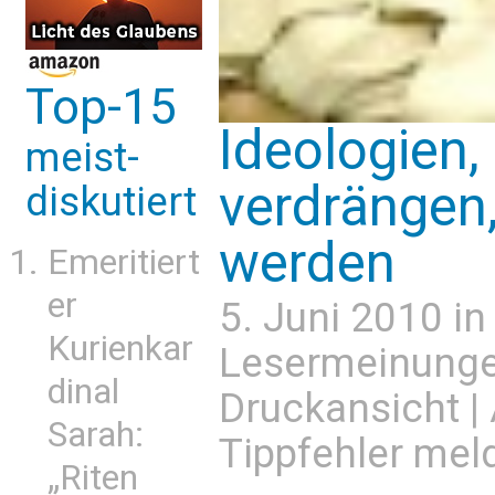
Top-15
Ideologien,
meist-
verdrängen
diskutiert
werden
Emeritiert
er
5. Juni 2010 i
Kurienkar
Lesermeinung
dinal
Druckansicht
|
Sarah:
Tippfehler mel
„Riten