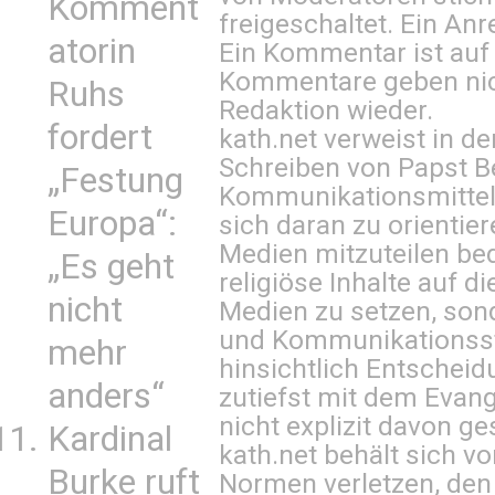
Komment
freigeschaltet. Ein Anr
atorin
Ein Kommentar ist auf
Kommentare geben nic
Ruhs
Redaktion wieder.
fordert
kath.net verweist in
Schreiben von Papst B
„Festung
Kommunikationsmittel 
Europa“:
sich daran zu orientie
Medien mitzuteilen be
„Es geht
religiöse Inhalte auf 
nicht
Medien zu setzen, sond
und Kommunikationsst
mehr
hinsichtlich Entscheid
anders“
zutiefst mit dem Eva
nicht explizit davon ge
Kardinal
kath.net behält sich v
Burke ruft
Normen verletzen, den