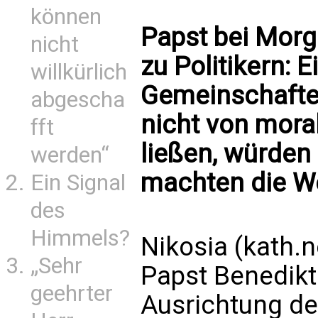
können
Papst bei Mor
nicht
zu Politikern: 
willkürlich
Gemeinschaften
abgescha
nicht von mora
fft
ließen, würden 
werden“
machten die We
Ein Signal
des
Himmels?
Nikosia (kath.
„Sehr
Papst Benedikt 
geehrter
Ausrichtung der