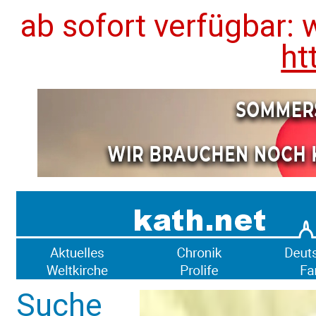
ab sofort verfügbar: 
ht
Suche