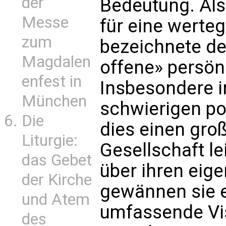
der
Bedeutung. Als
Messe
für eine werte
zum
bezeichnete de
Magdalen
offene» persön
enfest in
Insbesondere i
München
schwierigen po
Die
dies einen groß
Liturgie:
Gesellschaft le
das Gebet
über ihren eig
der Kirche
gewännen sie e
und Atem
umfassende Vis
des