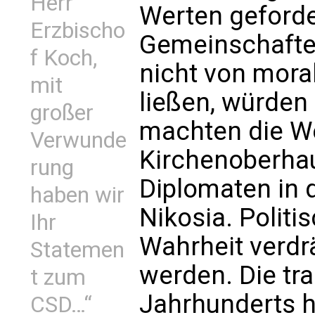
Herr
Werten geforde
Erzbischo
Gemeinschaften
f Koch,
nicht von mora
mit
ließen, würden 
großer
machten die We
Verwunde
Kirchenoberha
rung
Diplomaten in 
haben wir
Nikosia. Politi
Ihr
Wahrheit verdr
Statemen
werden. Die tr
t zum
Jahrhunderts h
CSD…“