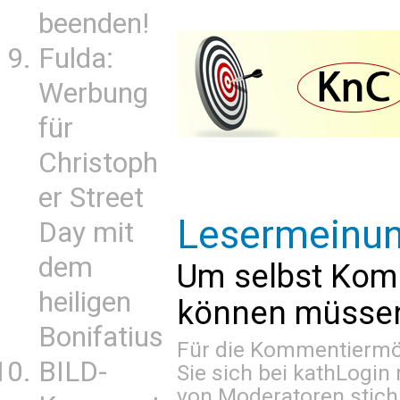
beenden!
Fulda:
Werbung
für
Christoph
er Street
Lesermeinu
Day mit
dem
Um selbst Kom
heiligen
können müssen 
Bonifatius
Für die Kommentiermög
BILD-
Sie sich bei
kathLogin 
von Moderatoren stich