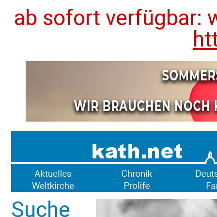
ab sofort verfügbar: 
ht
Suche