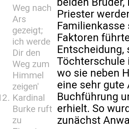
beiden Brüder, 
Weg nach
Priester werden
Ars
Familienkasse 
gezeigt;
Faktoren führt
ich werde
Entscheidung, 
Dir den
Töchterschule 
Weg zum
wo sie neben H
Himmel
eine sehr gute 
zeigen'
Buchführung u
Kardinal
erhielt. So wu
Burke ruft
zunächst Anwal
zu