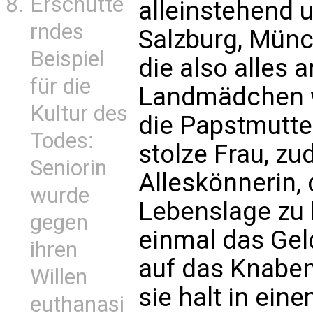
Erschütte
alleinstehend u
rndes
Salzburg, Münc
Beispiel
die also alles 
für die
Landmädchen w
Kultur des
die Papstmutte
Todes:
stolze Frau, zu
Seniorin
Alleskönnerin, 
wurde
Lebenslage zu 
gegen
einmal das Geld
ihren
auf das Knabe
Willen
sie halt in ein
euthanasi