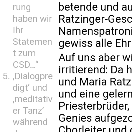
betende und au
rung
Ratzinger-Gesch
haben wir
Namenspatronin
Ihr
Statemen
gewiss alle Eh
t zum
Auf uns aber w
CSD…“
irritierend: Da
‚Dialogpre
und Maria Ratz
digt‘ und
und eine gelern
‚meditativ
Priesterbrüder
er Tanz’
Genies aufgezo
während
Chorleiter und