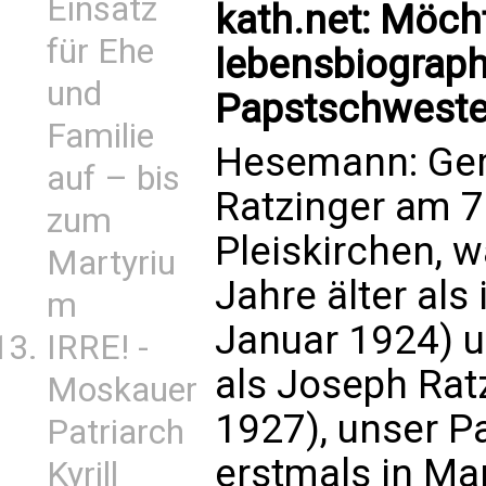
Einsatz
kath.net: Möch
für Ehe
lebensbiograph
und
Papstschweste
Familie
Hesemann: Ger
auf – bis
Ratzinger am 7
zum
Pleiskirchen, w
Martyriu
Jahre älter als
m
Januar 1924) u
IRRE! -
als Joseph Ratz
Moskauer
1927), unser Pa
Patriarch
erstmals in Mar
Kyrill