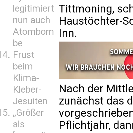
Tittmoning, sch
legitimiert
Haustöchter-Sc
nun auch
Atombom
Inn.
be
Frust
beim
Klima-
Nach der Mittle
Kleber-
zunächst das 
Jesuiten
vorgeschrieben
„Größer
Pflichtjahr, da
als