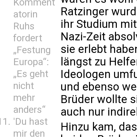
Komment
Ratzinger wurd
atorin
ihr Studium mit
Ruhs
Nazi-Zeit abso
fordert
sie erlebt habe
„Festung
längst zu Helf
Europa“:
Ideologen umfu
„Es geht
und ebenso wen
nicht
mehr
Brüder wollte 
anders“
auch nur indire
'Du hast
Hinzu kam, dass
mir den