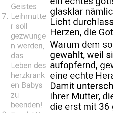
ein echtes goti
Geistes
glasklar nämlic
Leihmutte
Licht durchlas
r soll
Herzen, die Go
gezwunge
Warum dem so i
n werden,
gewählt, weil s
das
aufopfernd, gew
Leben des
eine echte Her
herzkrank
Damit unterschi
en Babys
zu
ihrer Mutter, d
beenden!
die erst mit 36