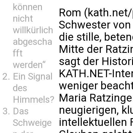
können
Rom (kath.net/p
nicht
Schwester von 
willkürlich
die stille, be
abgescha
Mitte der Ratzi
fft
sagt der Histo
werden“
KATH.NET-Inter
Ein Signal
weniger beacht
des
Maria Ratzinger
Himmels?
neugierigen, kl
Das
intellektuellen
Schweige