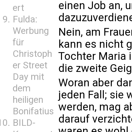
einen Job an, 
ert
dazuzuverdien
Fulda:
Werbung
Nein, am Frauen
für
kann es nicht 
Christoph
Tochter Maria 
er Street
die zweite Geig
Day mit
Woran aber dann
dem
jeden Fall; sie
heiligen
werden, mag ab
Bonifatius
darauf verzicht
BILD-
waren es wohl 