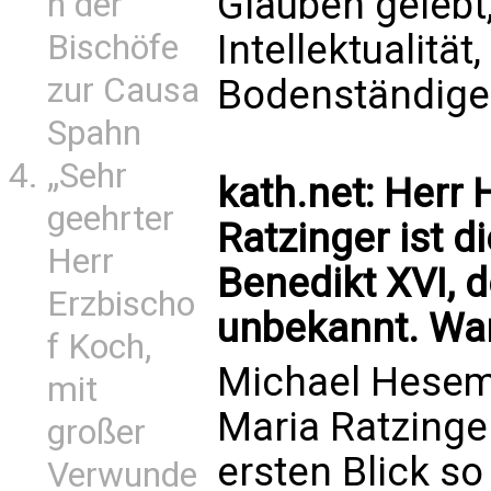
Glauben gelebt, 
n der
Intellektualität
Bischöfe
zur Causa
Bodenständige 
Spahn
„Sehr
kath.net: Herr
geehrter
Ratzinger ist 
Herr
Benedikt XVI, d
Erzbischo
unbekannt. War
f Koch,
Michael Hesema
mit
Maria Ratzinge
großer
ersten Blick so 
Verwunde