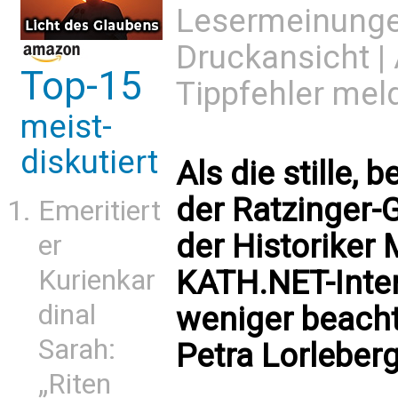
Lesermeinung
Druckansicht
|
Top-15
Tippfehler mel
meist-
diskutiert
Als die stille
der Ratzinger-
Emeritiert
der Historiker
er
KATH.NET-Inter
Kurienkar
dinal
weniger beacht
Sarah:
Petra Lorleber
„Riten