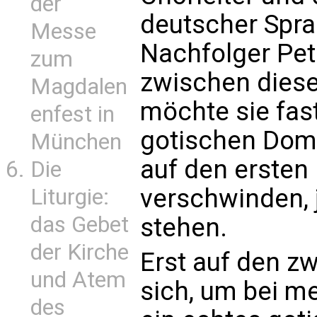
der
deutscher Spra
Messe
Nachfolger Pet
zum
zwischen diese
Magdalen
möchte sie fas
enfest in
gotischen Doms
München
auf den ersten 
Die
verschwinden, 
Liturgie:
das Gebet
stehen.
der Kirche
Erst auf den zw
und Atem
sich, um bei me
des