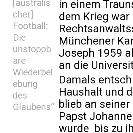
[australis
in einem Traun
cher]
dem Krieg war 
Football:
Rechtsanwaltss
Die
Münchener Kanzl
unstoppb
Joseph 1959 al
are
an die Univers
Wiederbel
Damals entschi
ebung
Haushalt und d
des
blieb an seiner
Glaubens“
Papst Johannes
wurde  bis zu