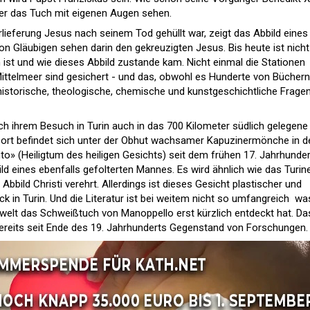
h er das Tuch mit eigenen Augen sehen.
rlieferung Jesus nach seinem Tod gehüllt war, zeigt das Abbild eines
on Gläubigen sehen darin den gekreuzigten Jesus. Bis heute ist nicht
ch ist und wie dieses Abbild zustande kam. Nicht einmal die Stationen
ittelmeer sind gesichert - und das, obwohl es Hunderte von Bücher
historische, theologische, chemische und kunstgeschichtliche Frage
ch ihrem Besuch in Turin auch in das 700 Kilometer südlich gelegene
Dort befindet sich unter der Obhut wachsamer Kapuzinermönche in d
to» (Heiligtum des heiligen Gesichts) seit dem frühen 17. Jahrhunder
d eines ebenfalls gefolterten Mannes. Es wird ähnlich wie das Turin
Abbild Christi verehrt. Allerdings ist dieses Gesicht plastischer und
k in Turin. Und die Literatur ist bei weitem nicht so umfangreich  wa
chwelt das Schweißtuch von Manoppello erst kürzlich entdeckt hat. Da
bereits seit Ende des 19. Jahrhunderts Gegenstand von Forschungen.