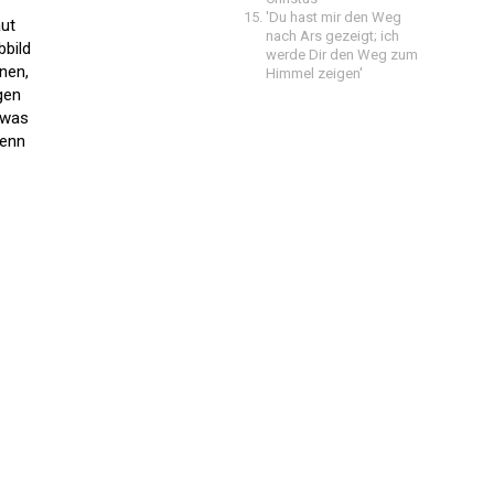
'Du hast mir den Weg
aut
nach Ars gezeigt; ich
bbild
werde Dir den Weg zum
nen,
Himmel zeigen'
gen
 was
wenn