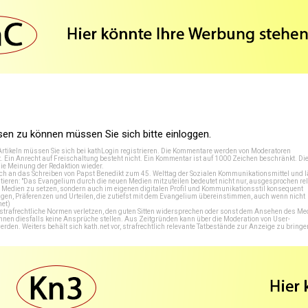
n zu können müssen Sie sich bitte einloggen.
Artikeln müssen Sie sich bei
kathLogin registrieren
. Die Kommentare werden von Moderatoren
t. Ein Anrecht auf Freischaltung besteht nicht. Ein Kommentar ist auf 1000 Zeichen beschränkt. Di
e Meinung der Redaktion wieder.
 an das Schreiben von Papst Benedikt zum 45. Welttag der Sozialen Kommunikationsmittel und lä
tieren: "Das Evangelium durch die neuen Medien mitzuteilen bedeutet nicht nur, ausgesprochen rel
en Medien zu setzen, sondern auch im eigenen digitalen Profil und Kommunikationsstil konsequent
en, Präferenzen und Urteilen, die zutiefst mit dem Evangelium übereinstimmen, auch wenn nicht
net
)
e strafrechtliche Normen verletzen, den guten Sitten widersprechen oder sonst dem Ansehen des M
önnen diesfalls keine Ansprüche stellen. Aus Zeitgründen kann über die Moderation von User-
en. Weiters behält sich kath.net vor, strafrechtlich relevante Tatbestände zur Anzeige zu bringe