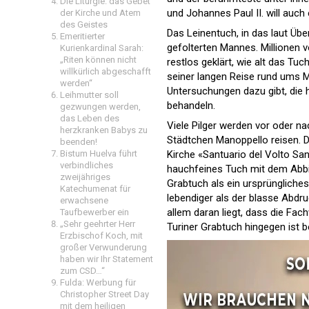
Die Liturgie: das Gebet
und Johannes Paul II. will auc
der Kirche und Atem
des Geistes
Das Leinentuch, in das laut Übe
Emeritierter
gefolterten Mannes. Millionen v
Kurienkardinal Sarah:
„Riten können nicht
restlos geklärt, wie alt das Tu
willkürlich abgeschafft
seiner langen Reise rund ums M
werden“
Untersuchungen dazu gibt, die 
Leihmutter soll
behandeln.
gezwungen werden,
das Leben des
Viele Pilger werden vor oder na
herzkranken Babys zu
Städtchen Manoppello reisen. 
beenden!
Kirche «Santuario del Volto San
Bistum Huelva führt
verbindliches
hauchfeines Tuch mit dem Abbil
zweijähriges
Grabtuch als ein ursprüngliches 
Katechumenat für
lebendiger als der blasse Abdruc
erwachsene
allem daran liegt, dass die Fa
Taufbewerber ein
„Sehr geehrter Herr
Turiner Grabtuch hingegen ist 
Erzbischof Koch, mit
großer Verwunderung
haben wir Ihr Statement
zum CSD…“
Fulda: Werbung für
Christopher Street Day
mit dem heiligen