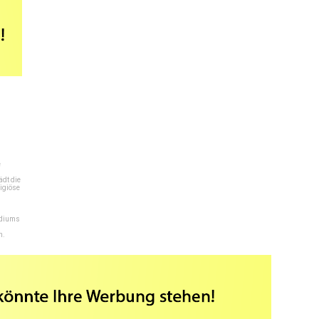
e
dt die
igiöse
ediums
n.