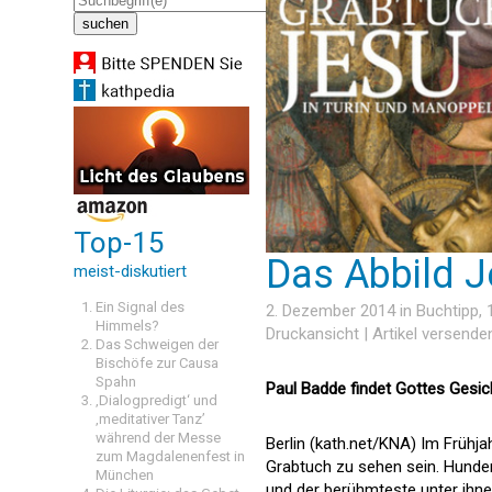
Top-15
Das Abbild J
meist-diskutiert
Ein Signal des
2. Dezember 2014 in
Buchtipp
,
Himmels?
Druckansicht
|
Artikel versende
Das Schweigen der
Bischöfe zur Causa
Spahn
Paul Badde findet Gottes Gesic
‚Dialogpredigt‘ und
‚meditativer Tanz’
während der Messe
Berlin (kath.net/KNA) Im Frühjah
zum Magdalenenfest in
Grabtuch zu sehen sein. Hundert
München
und der berühmteste unter ihne