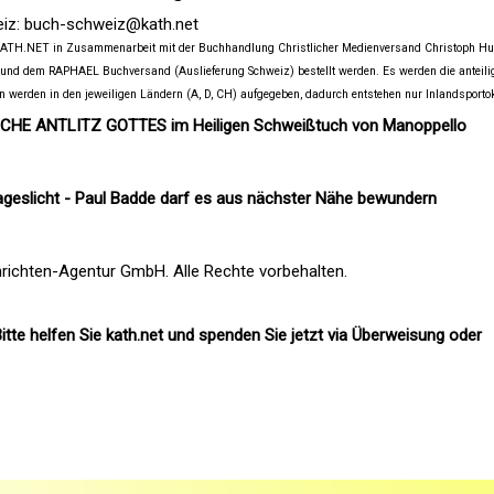
eiz:
buch-schweiz@kath.net
 KATH.NET in Zusammenarbeit mit der Buchhandlung Christlicher Medienversand Christoph H
 und dem RAPHAEL Buchversand (Auslieferung Schweiz) bestellt werden. Es werden die anteili
n werden in den jeweiligen Ländern (A, D, CH) aufgegeben, dadurch entstehen nur Inlandsporto
ICHE ANTLITZ GOTTES im Heiligen Schweißtuch von Manoppello
geslicht - Paul Badde darf es aus nächster Nähe bewundern
richten-Agentur GmbH. Alle Rechte vorbehalten.
itte helfen Sie kath.net und spenden Sie jetzt via Überweisung oder