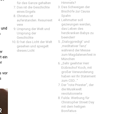
Himmels?
für das Ganze gehalten
Das Schweigen der
Das ist die Geschichte
Bischöfe zur Causa
eines Engels
Spahn
Christus ist
Leihmutter soll
auferstanden. Resurrexit
gezwungen werden,
vere
n und
das Leben des
Ursprung der Welt und
herzkranken Babys zu
n
Ursprung der
beenden!
Geschichte
‚Dialogpredigt‘ und
Er hat das Licht der Welt
‚meditativer Tanz’
gesehen und spiegelt
während der Messe
dieses Licht
er
zum Magdalenenfest in
t ein
München
er
„Sehr geehrter Herr
Erzbischof Koch, mit
großer Verwunderung
s vor
haben wir Ihr Statement
s
zum CSD…“
Der "rote Priester", der
die Musikwelt
revolutionierte
Fulda: Werbung für
Christopher Street Day
mit dem heiligen
Bonifatius