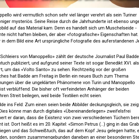
ello wird vermutlich schon sehr viel länger verehrt als sein Turiner
eniger mysteriös. Seine Reise durch die Jahrhunderte ist ebenso unge
bbild auf das Material kam. Denn es handelt sich um Muschelseide -
te nicht haften bleiben, der aber «fotografische» Eigenschaften hat.
r in dem Bild eine Art ursprüngliche Fotografie des auferstandenen 
chleiers von Manoppello» zählt der deutsche Journalist Paul Badde.
tuch publiziert, und aufgrund seiner Texte ist sogar Benedikt XVI. als
t, um das «Volto Santo» zu sehen. Rechtzeitig vor der großen
uches hat Badde am Freitag in Berlin ein neues Buch zum Thema
schungen über die ungeklärten Phänomene von Turin und Manoppello
st verblüffend. Die bisher oft verfeindeten Anhänger der beiden
en Streit beilegen, weil beide Textilien echt seien.
dde ins Feld: Zum einen seien beide Abbilder deckungsgleich, sie zei
 Dies könne man durch digitales «Übereinanderlegen» zweifelsfrei
rt er daran, dass die Existenz von zwei verschiedenen Tüchern bere
st. Dort heißt es im 20. Kapitel: «Simon Petrus (...) ging in das Grab
n liegen und das Schweißtuch, das auf dem Kopf Jesu gelegen hatte; 
binden, sondern zusammengebunden daneben an einer besonderen Stel