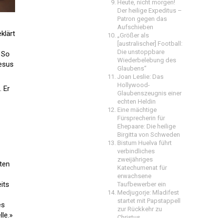
Heute, nicht morgen!
Der heilige Expeditus –
Patron gegen das
Aufschieben
klärt
„Größer als
[australischer] Football:
Die unstoppbare
 So
Wiederbelebung des
Jesus
Glaubens“
Joan Leslie: Das
Hollywood-
 Er
Glaubenszeugnis einer
echten Heldin
Eine mächtige
Fürsprecherin für
Ehepaare: Die heilige
Birgitta von Schweden
Bistum Huelva führt
verbindliches
zweijähriges
gten
Katechumenat für
erwachsene
its
Taufbewerber ein
Medjugorje: Mladifest
startet mit Papstappell
es
zur Rückkehr zu
le.»
Christus