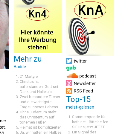
Mehr zu
Badde
21 Märtyrer
Christus ist
auferstanden. Gott sei
Dank und Halleluja!
Zwei besondere Tücher
Top-15
und die wichtigste
meist-gelesen
Frage unseres Lebens
Ohne Judentum steht
Sommerspende für
das Christentum auf
iner
kath.net - Bitte helfen
tönernen Füßen
et,
SIE uns jetzt JETZT!
Heimat ist komplizierter
Ein Signal des
Ja, wir hatten ein Halbes
VI.