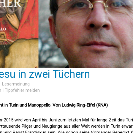
esu in zwei Tüchern
 1 Lesermeinung
n
|
Tippfehler melden
ht in Turin und Manoppello. Von Ludwig Ring-Eifel (KNA)
r 2015 wird von April bis Juni zum letzten Mal für lange Zeit das Tur
tausende Pilger und Neugierige aus aller Welt werden in Turin erwart
n wird Papst Franziskus sein. Wie schon seine Vorgänger Benedikt X