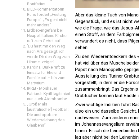
Bonifatius
BILD-Kommentatorin
Aber das kleine Tuch von Manopp
Ruhs fordert „Festung
Europa“: „Es geht nicht
Gegenstück, und es ist nicht w
mehr anders“
wie die Frage, wie das Jesus-A
Erdbebengefahr bei
einen Stoff, an dem Farbpigmen
Neapel: Italiens Kirche
verwundert es nicht, dass Pilge
ruft zum Gebet auf
'Du hast mir den Weg
sehen.
nach Ars gezeigt; ich
Zu den Wiederentdeckern des «S
werde Dir den Weg zum
Himmel zeigen'
hat viel über das Muschelseiden
Kardinal Burke ruft zu
Papst nach Manoppello gepilger
Einsatz für Ehe und
Ausstellung des Turiner Grabt
Familie auf – bis zum
vorgestellt, in dem er die For
Martyrium
IRRE! - Moskauer
zusammenbringt. Das Ergebnis i
Patriarch Kyrill legitimiert
Grabtücher können laut Badde ihr
nun auch Atombombe
Zwei wichtige Indizien führt Ba
„Größer als
[australischer] Football:
also ein und dasselbe Gesicht.
Die unstoppbare
nachweisen. Zum anderen erinne
Wiederbelebung des
im Johannesevangelium erwähnt i
Glaubens“
hinein. Er sah die Leinenbinde
lag aber nicht bei den Leinen