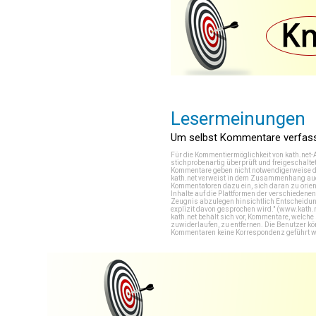
Lesermeinungen
Um selbst Kommentare verfasse
Für die Kommentiermöglichkeit von kath.net-
stichprobenartig überprüft und freigeschalte
Kommentare geben nicht notwendigerweise di
kath.net verweist in dem Zusammenhang auch
Kommentatoren dazu ein, sich daran zu orien
Inhalte auf die Plattformen der verschieden
Zeugnis abzulegen hinsichtlich Entscheidung
explizit davon gesprochen wird." (
www.kath.
kath.net behält sich vor, Kommentare, welch
zuwiderlaufen, zu entfernen. Die Benutzer k
Kommentaren keine Korrespondenz geführt werd