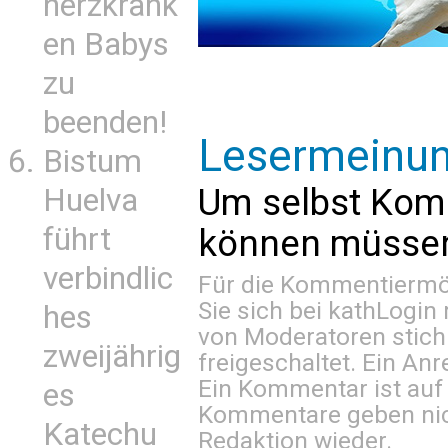
herzkrank
en Babys
zu
beenden!
Lesermeinu
Bistum
Um selbst Kom
Huelva
führt
können müssen 
verbindlic
Für die Kommentiermög
Sie sich bei
kathLogin 
hes
von Moderatoren stich
zweijährig
freigeschaltet. Ein Anr
Ein Kommentar ist auf
es
Kommentare geben nic
Katechu
Redaktion wieder.