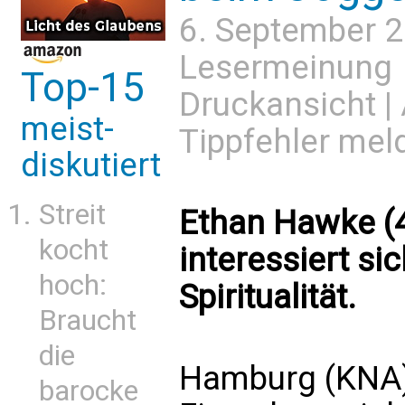
6. September 
Lesermeinung
Top-15
Druckansicht
|
meist-
Tippfehler mel
diskutiert
Streit
Ethan Hawke (4
kocht
interessiert sic
hoch:
Spiritualität.
Braucht
die
Hamburg (KNA)
barocke