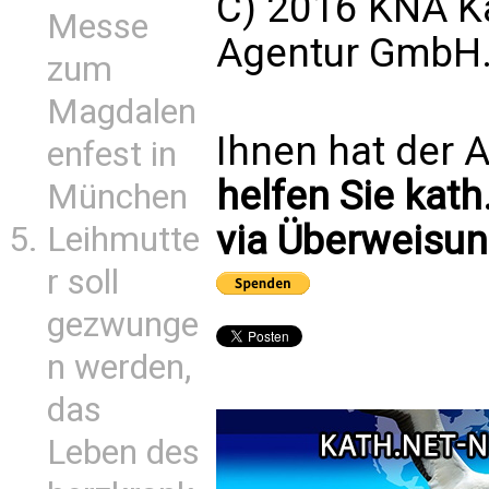
C) 2016 KNA Ka
Messe
Agentur GmbH. 
zum
Magdalen
Ihnen hat der A
enfest in
helfen Sie kath
München
via Überweisun
Leihmutte
r soll
gezwunge
n werden,
das
Leben des