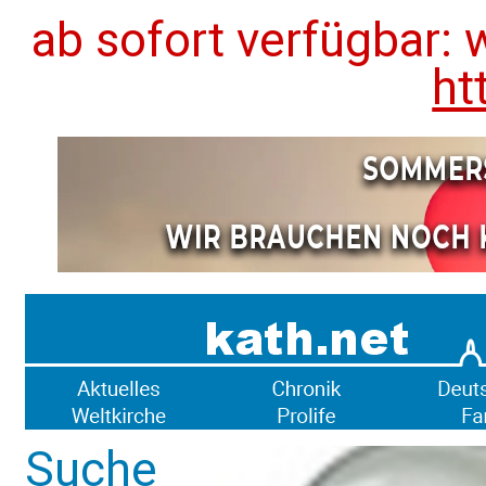
ab sofort verfügbar: 
ht
Suche