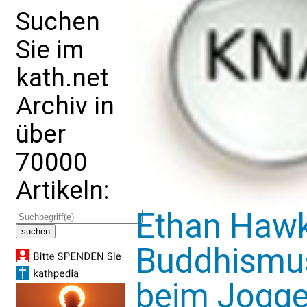
Suchen
Sie im
kath.net
Archiv in
über
70000
Artikeln:
Ethan Hawk
Buddhismus
beim Jogg