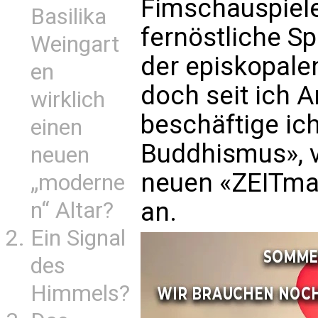
Fimschauspieler
Basilika
fernöstliche Spi
Weingart
der episkopale
en
doch seit ich A
wirklich
beschäftige ich
einen
Buddhismus», 
neuen
neuen «ZEITma
„moderne
an.
n“ Altar?
Ein Signal
des
Himmels?