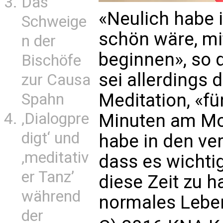
Das
«Neulich habe i
Schweige
schön wäre, mi
n der
beginnen», so d
Bischöfe
sei allerdings
zur Causa
Meditation, «f
Spahn
‚Dialogpre
Minuten am Mor
digt‘ und
habe in den ve
‚meditativ
dass es wichtig
er Tanz’
diese Zeit zu h
während
normales Leben
der