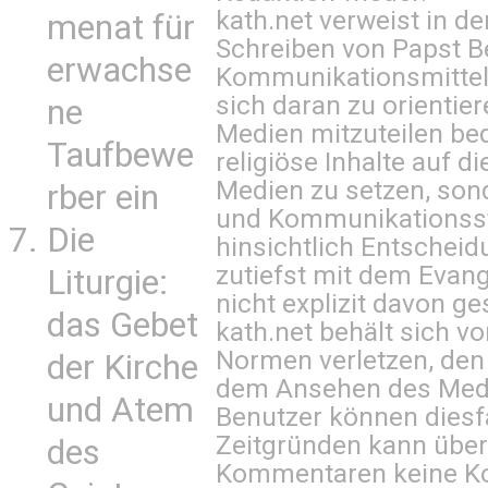
kath.net verweist in
menat für
Schreiben von Papst B
erwachse
Kommunikationsmittel 
sich daran zu orientie
ne
Medien mitzuteilen be
Taufbewe
religiöse Inhalte auf 
Medien zu setzen, sond
rber ein
und Kommunikationsst
Die
hinsichtlich Entscheid
zutiefst mit dem Eva
Liturgie:
nicht explizit davon ge
das Gebet
kath.net behält sich v
Normen verletzen, den
der Kirche
dem Ansehen des Mediu
und Atem
Benutzer können diesfa
Zeitgründen kann über
des
Kommentaren keine Ko