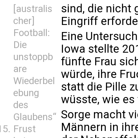
sind, die nicht
[australis
Eingriff erforde
cher]
Football:
Eine Untersuch
Die
Iowa stellte 20
unstoppb
fünfte Frau sic
are
würde, ihre Fr
Wiederbel
statt die Pille
ebung
wüsste, wie es 
des
Sorge macht vi
Glaubens“
Männern in ihr
Frust