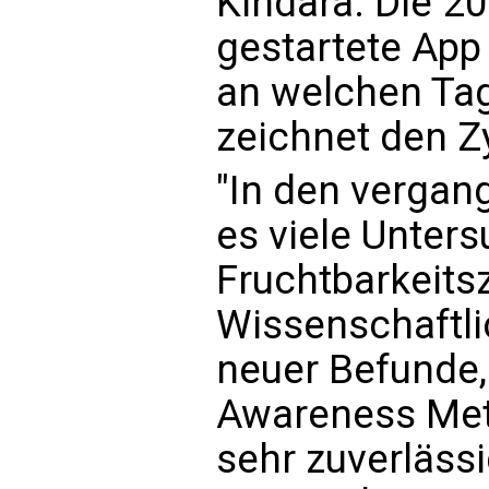
Kindara. Die 20
gestartete App 
an welchen Tag
zeichnet den Zy
"In den verga
es viele Unter
Fruchtbarkeitsz
Wissenschaftli
neuer Befunde, 
Awareness Meth
sehr zuverlässi