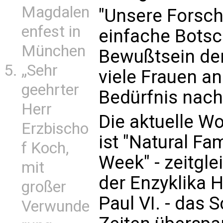
Magdalen
"Unsere Forsch
enfest in
einfache Botsc
München
Bewußtsein der
„Sehr
viele Frauen an
geehrter
Bedürfnis nach 
Herr
Die aktuelle Wo
Erzbischo
ist "Natural F
f Koch,
Week" - zeitgl
mit
der Enzyklika 
großer
Paul VI. - das 
Verwunde