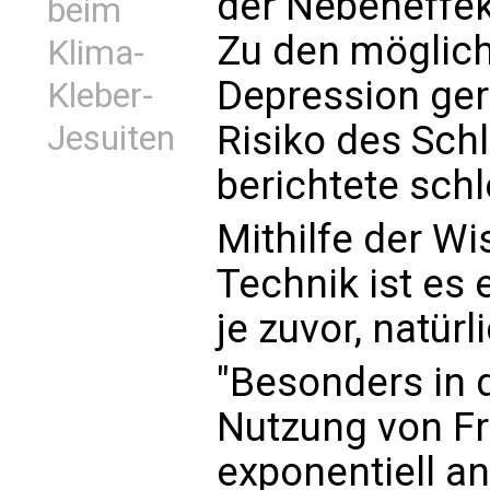
der Nebeneffek
beim
Zu den möglic
Klima-
Depression ger
Kleber-
Risiko des Schl
Jesuiten
berichtete schl
Mithilfe der W
Technik ist es 
je zuvor, natürl
"Besonders in d
Nutzung von Fr
exponentiell a