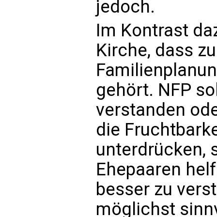
jedoch.
Im Kontrast daz
Kirche, dass zu
Familienplanun
gehört. NFP sol
verstanden od
die Fruchtbark
unterdrücken, 
Ehepaaren helf
besser zu vers
möglichst sinnv