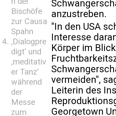
n der
Schwangerschaf
Bischöfe
anzustreben.
zur Causa
"In den USA sc
Spahn
Interesse dara
‚Dialogpre
Körper im Blic
digt‘ und
Fruchtbarkeits
‚meditativ
Schwangerscha
er Tanz’
vermeiden", sag
während
Leiterin des Ins
der
Reproduktions
Messe
Georgetown Uni
zum