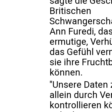
sagte die Gesc
Britischen
Schwangerscha
Ann Furedi, da
ermutige, Verh
das Gefühl ver
sie ihre Frucht
können.
"Unsere Daten 
allein durch Ve
kontrollieren k