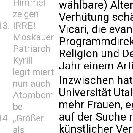
Himmel
wählbare) Alte
zeigen'
Verhütung schä
IRRE! -
Vicari, die evan
Moskauer
Programmdirekto
Patriarch
Religion und D
Kyrill
Jahr einem Arti
legitimiert
Inzwischen hat
nun auch
Universität Ut
Atombom
mehr Frauen, eg
be
auf der Suche 
„Größer
künstlicher V
als