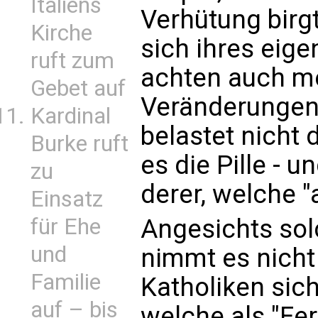
Italiens
Verhütung birgt
Kirche
sich ihres eige
ruft zum
achten auch m
Gebet auf
Veränderungen 
Kardinal
belastet nicht 
Burke ruft
es die Pille - 
zu
derer, welche "a
Einsatz
Angesichts sol
für Ehe
und
nimmt es nicht
Familie
Katholiken sich
auf – bis
welche als "Fe