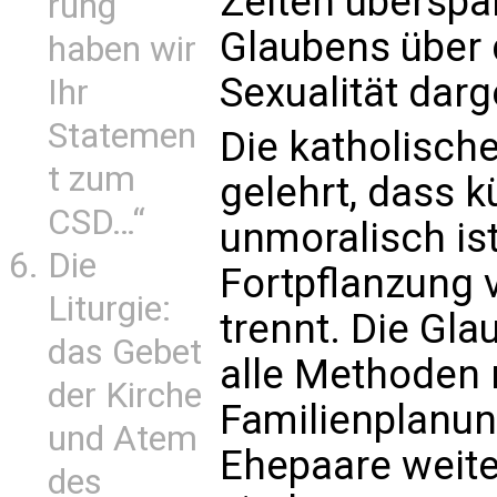
Zeiten übersp
rung
Glaubens über d
haben wir
Sexualität darg
Ihr
Statemen
Die katholisch
t zum
gelehrt, dass 
CSD…“
unmoralisch ist,
Die
Fortpflanzung
Liturgie:
trennt. Die Gla
das Gebet
alle Methoden 
der Kirche
Familienplanun
und Atem
Ehepaare weite
des