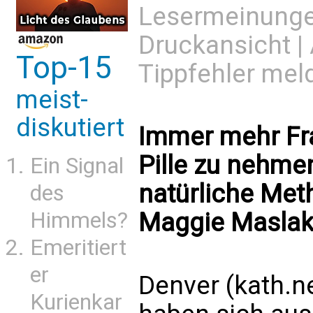
Lesermeinung
Druckansicht
|
Top-15
Tippfehler mel
meist-
diskutiert
Immer mehr Fra
Pille zu nehme
Ein Signal
natürliche Met
des
Maggie Masla
Himmels?
Emeritiert
er
Denver (kath.n
Kurienkar