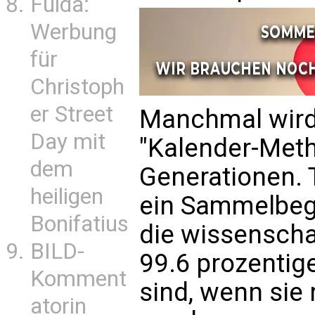
Fulda:
Werbung
für
Christoph
er Street
Manchmal wird
Day mit
"Kalender-Meth
dem
Generationen. 
heiligen
ein Sammelbeg
Bonifatius
die wissenscha
BILD-
99.6 prozentige
Komment
sind, wenn sie
atorin