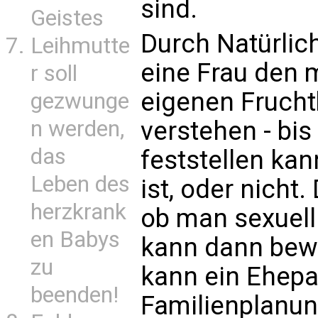
sind.
Geistes
Durch Natürlic
Leihmutte
eine Frau den 
r soll
eigenen Frucht
gezwunge
verstehen - bis
n werden,
das
feststellen kan
Leben des
ist, oder nicht
herzkrank
ob man sexuell 
en Babys
kann dann bewu
zu
kann ein Ehepaa
beenden!
Familienplanun