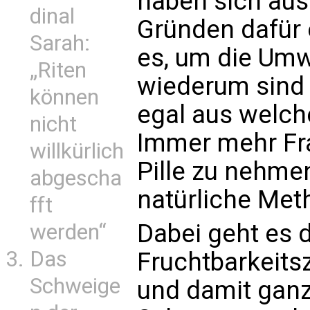
haben sich aus
dinal
Gründen dafür 
Sarah:
es, um die Umw
„Riten
wiederum sind r
können
egal aus welch
nicht
Immer mehr Fra
willkürlich
Pille zu nehme
abgescha
natürliche Met
fft
Dabei geht es 
werden“
Das
Fruchtbarkeits
Schweige
und damit ganz