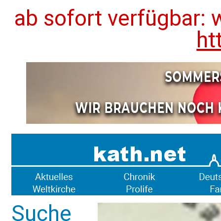
ab sofort verfügbar: 
ht
Suche