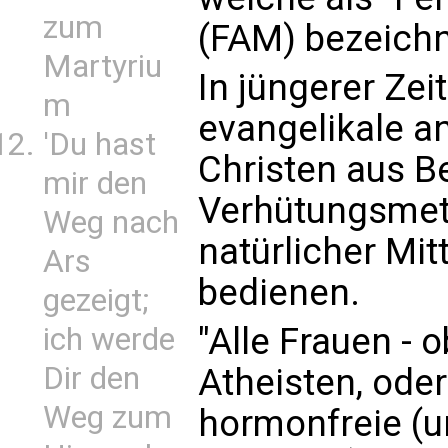
zum
(FAM) bezeich
Martyriu
In jüngerer Zei
m
evangelikale a
'Du hast
Christen aus B
mir den
Verhütungsmet
Weg nach
natürlicher Mi
Ars
bedienen.
gezeigt;
"Alle Frauen - 
ich werde
Dir den
Atheisten, oder
Weg zum
hormonfreie (