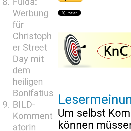
Fulda:
Werbung
für
Christoph
er Street
Day mit
dem
heiligen
Bonifatius
Lesermeinu
BILD-
Um selbst Kom
Komment
können müssen 
atorin