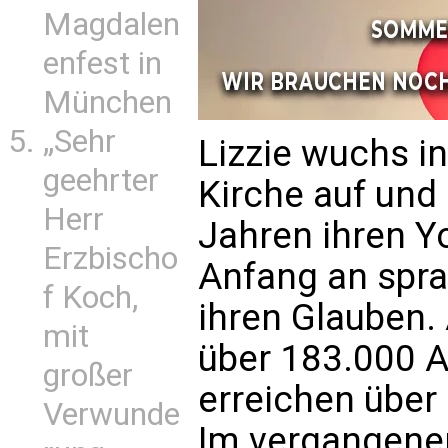
Magdalen
enfest in
München
„Sehr
Lizzie wuchs in
geehrter
Kirche auf und 
Herr
Jahren ihren Y
Erzbischo
Anfang an spra
f Koch,
ihren Glauben.
mit
über 183.000 A
großer
erreichen über
Verwunde
Im vergangenen