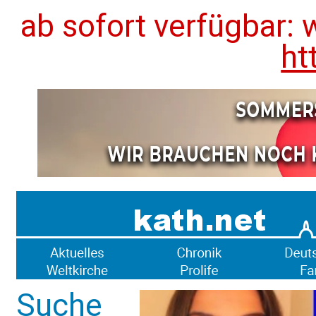
ab sofort verfügbar: 
ht
Suche