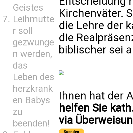
Entscheidung h
Geistes
Kirchenväter. 
Leihmutte
die Lehre der 
r soll
die Realpräsenz
gezwunge
biblischer sei a
n werden,
das
Leben des
herzkrank
Ihnen hat der A
en Babys
helfen Sie kath
zu
via Überweisun
beenden!