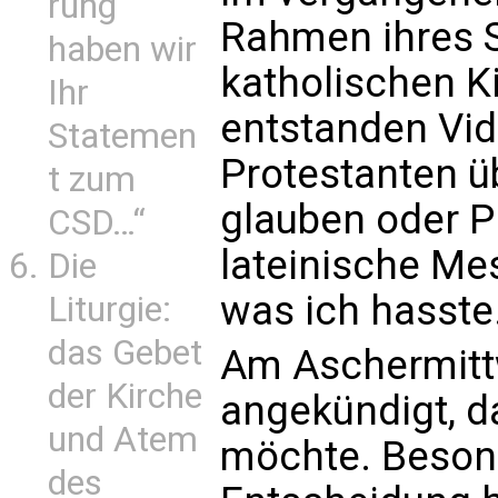
rung
Rahmen ihres S
haben wir
katholischen K
Ihr
entstanden Vid
Statemen
Protestanten ü
t zum
glauben oder 
CSD…“
lateinische Me
Die
was ich hasste.
Liturgie:
das Gebet
Am Aschermittw
der Kirche
angekündigt, d
und Atem
möchte. Besond
des