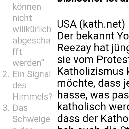
können
nicht
USA (kath.net)
willkürlich
Der bekannt You
abgescha
Reezay hat jün
fft
sie vom Prote
werden“
Katholizismus k
Ein Signal
möchte, dass j
des
hasse, was pass
Himmels?
katholisch werd
Das
dass der Kathol
Schweige