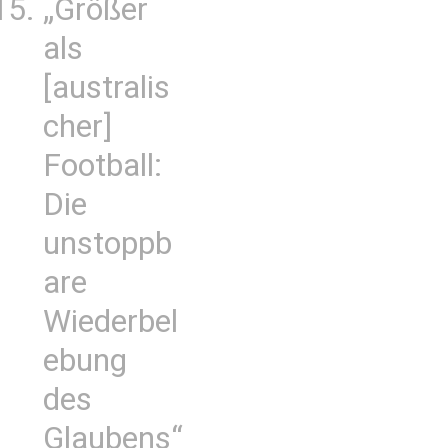
„Größer
als
[australis
cher]
Football:
Die
unstoppb
are
Wiederbel
ebung
des
Glaubens“