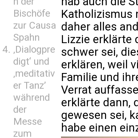
hab auch die 
n der
Katholizismus 
Bischöfe
zur Causa
daher alles and
Spahn
Lizzie erklärte
‚Dialogpre
schwer sei, die
digt‘ und
erklären, weil 
‚meditativ
Familie und ihr
er Tanz’
Verrat auffass
während
erklärte dann, 
der
gewesen sei, k
Messe
habe einen einz
zum