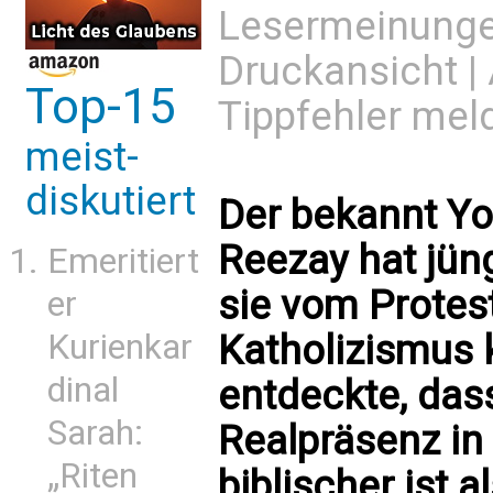
Lesermeinung
Druckansicht
|
Top-15
Tippfehler mel
meist-
diskutiert
Der bekannt You
Reezay hat jün
Emeritiert
sie vom Prote
er
Katholizismus 
Kurienkar
dinal
entdeckte, dass
Sarah:
Realpräsenz in 
„Riten
biblischer ist a