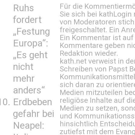
Für die Kommentiermög
Ruhs
Sie sich bei
kathLogin 
fordert
von Moderatoren stich
freigeschaltet. Ein Anr
„Festung
Ein Kommentar ist auf
Europa“:
Kommentare geben nic
Redaktion wieder.
„Es geht
kath.net verweist in
nicht
Schreiben von Papst B
Kommunikationsmittel 
mehr
sich daran zu orientie
anders“
Medien mitzuteilen be
religiöse Inhalte auf 
Erdbeben
Medien zu setzen, sond
gefahr bei
und Kommunikationsst
hinsichtlich Entscheid
Neapel:
zutiefst mit dem Eva