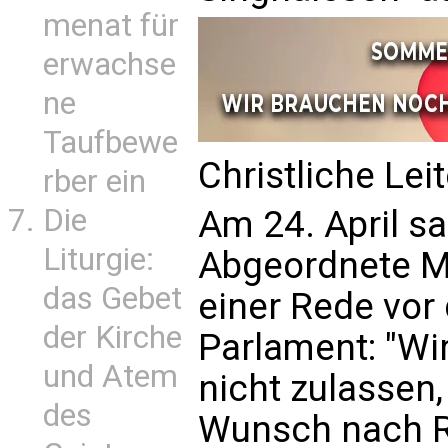
menat für
erwachse
ne
Taufbewe
Christliche Lei
rber ein
Die
Am 24. April sa
Liturgie:
Abgeordnete M
das Gebet
einer Rede vor
der Kirche
Parlament: "Wir
und Atem
nicht zulassen
des
Wunsch nach R