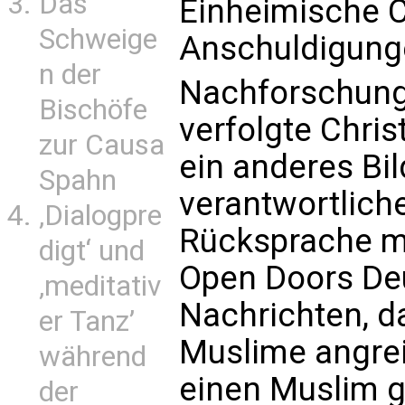
Das
Einheimische C
Schweige
Anschuldigunge
n der
Nachforschunge
Bischöfe
verfolgte Chri
zur Causa
ein anderes Bil
Spahn
verantwortliche
‚Dialogpre
Rücksprache mi
digt‘ und
Open Doors Deu
‚meditativ
Nachrichten, da
er Tanz’
Muslime angre
während
einen Muslim ge
der