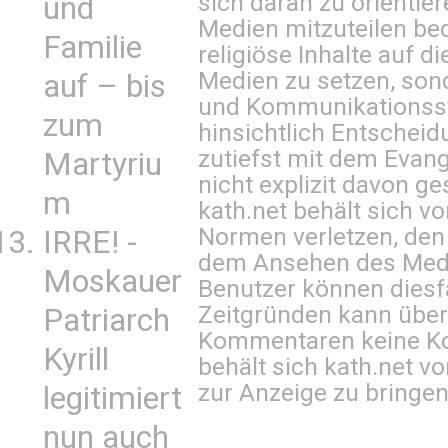
sich daran zu orientie
und
Medien mitzuteilen be
Familie
religiöse Inhalte auf 
Medien zu setzen, sond
auf – bis
und Kommunikationsst
zum
hinsichtlich Entscheid
zutiefst mit dem Eva
Martyriu
nicht explizit davon ge
m
kath.net behält sich v
Normen verletzen, den
IRRE! -
dem Ansehen des Mediu
Moskauer
Benutzer können diesfa
Zeitgründen kann über
Patriarch
Kommentaren keine Ko
Kyrill
behält sich kath.net vo
zur Anzeige zu bringen
legitimiert
nun auch