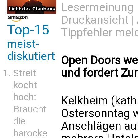
Lesermeinung
Druckansicht
|
Top-15
Tippfehler mel
meist-
diskutiert
Open Doors wei
und fordert Zu
Streit
kocht
hoch:
Kelkheim (kat
Braucht
Ostersonntag 
die
Anschlägen auf
barocke