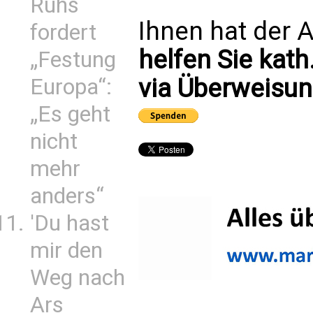
Ruhs
Ihnen hat der A
fordert
helfen Sie kath
„Festung
via Überweisun
Europa“:
„Es geht
nicht
mehr
anders“
'Du hast
mir den
Weg nach
Ars