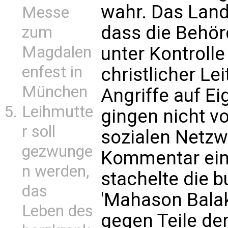
wahr. Das Land i
Messe
dass die Behörd
zum
unter Kontrolle
Magdalen
enfest in
christlicher Lei
München
Angriffe auf E
Leihmutte
gingen nicht vo
r soll
sozialen Netzw
gezwunge
Kommentar ein
n werden,
stachelte die 
das
'Mahason Balak
Leben des
gegen Teile de