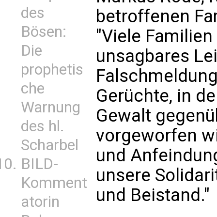
des
betroffenen Fam
Bösen:
"Viele Familie
Die
unsagbares Lei
prophetis
Falschmeldung
che
Gerüchte, in d
Warnung
Gewalt gegenü
des hl.
vorgeworfen wir
Scharbel
und Anfeindung
BILD-
unsere Solidari
Komment
und Beistand."
atorin