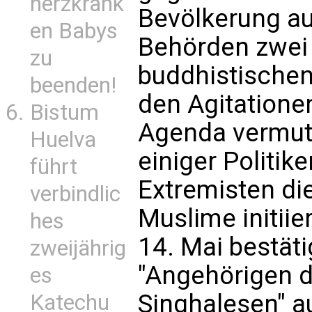
herzkrank
Bevölkerung a
en Babys
Behörden zwei
zu
buddhistischen
beenden!
den Agitationen
Bistum
Agenda vermute
Huelva
einiger Politik
führt
Extremisten di
verbindlic
Muslime initii
hes
14. Mai bestäti
zweijährig
"Angehörigen d
es
Singhalesen" 
Katechu