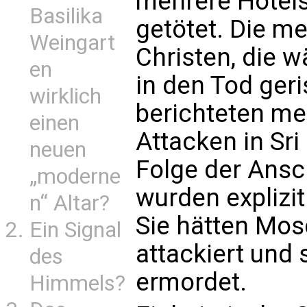
mehrere Hotel
Basilika
getötet. Die m
Weingart
Christen, die 
en
in den Tod ger
wirklich
berichteten m
einen
Attacken in Sr
neuen
Folge der Ansc
„moderne
wurden explizi
n“ Altar?
Sie hätten Mo
Ein Signal
attackiert und
des
ermordet.
Himmels?