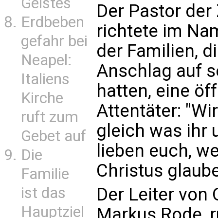
Geistes
Der Pastor der 
Erdbeben
richtete im N
gefahr bei
der Familien, 
Neapel:
Anschlag auf s
Italiens
hatten, eine öf
Kirche
Attentäter: "Wi
ruft zum
gleich was ihr 
Gebet auf
lieben euch, we
Die
Christus glaube
Familie
Der Leiter von
ist das
Hauptziel
Markus Rode, r