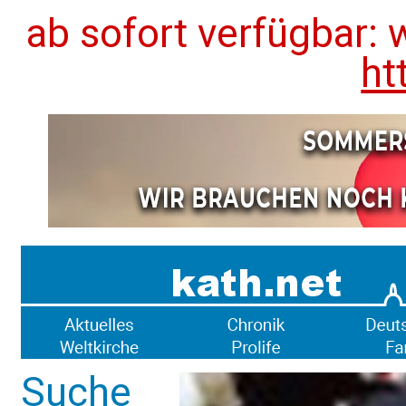
ab sofort verfügbar: 
ht
Suche