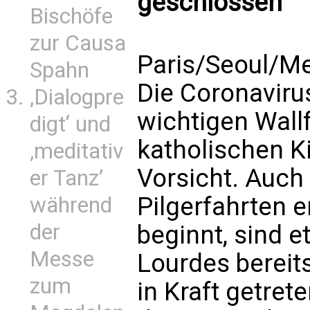
geschlossen
Bischöfe
zur Causa
Paris/Seoul/Me
Spahn
Die Coronaviru
‚Dialogpre
wichtigen Wall
digt‘ und
katholischen K
‚meditativ
Vorsicht. Auch
er Tanz’
Pilgerfahrten 
während
der
beginnt, sind 
Messe
Lourdes berei
zum
in Kraft getrete