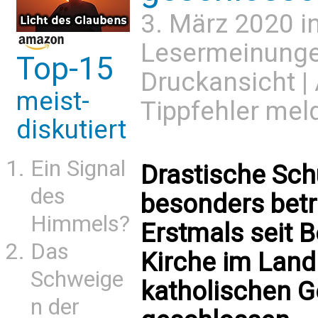
3. März 2020 i
Lesermeinung
Top-15
Druckansicht
|
meist-
Tippfehler mel
diskutiert
Ein Signal
Drastische Sc
des
besonders betr
Himmels?
Erstmals seit 
Das
Kirche im Land 
Schweige
katholischen 
n der