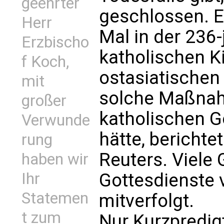
geehrter
geschlossen. E
Herr
Mal in der 236
Erzbischo
katholischen K
f Koch,
ostasiatischen
mit
solche Maßnah
großer
katholischen G
Verwunde
hätte, berichte
rung
Reuters. Viele 
haben wir
Gottesdienste 
Ihr
Statemen
mitverfolgt.
t zum
Nur Kurzpredig