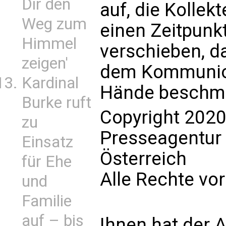
Dir den
auf, die Kolle
Weg zum
einen Zeitpun
Himmel
verschieben, da
zeigen'
dem Kommunio
Kardinal
Hände beschm
Burke ruft
Copyright 2020
zu
Presseagentur
Einsatz
Österreich
für Ehe
Alle Rechte vo
und
Familie
auf – bis
Ihnen hat der A