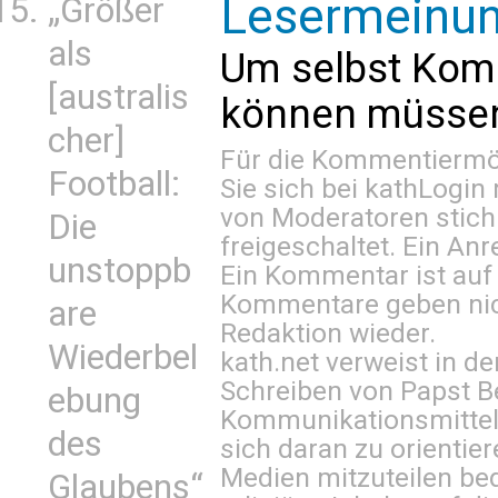
Lesermeinu
„Größer
als
Um selbst Kom
[australis
können müssen 
cher]
Für die Kommentiermög
Football:
Sie sich bei
kathLogin 
von Moderatoren stich
Die
freigeschaltet. Ein Anr
unstoppb
Ein Kommentar ist auf
Kommentare geben nic
are
Redaktion wieder.
Wiederbel
kath.net verweist in
Schreiben von Papst B
ebung
Kommunikationsmittel 
des
sich daran zu orientie
Medien mitzuteilen be
Glaubens“