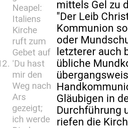
mittels Gel zu 
Neapel:
"Der Leib Christ
Italiens
Kommunion sol
Kirche
oder Mundschu
ruft zum
letzterer auch 
Gebet auf
übliche Mundk
'Du hast
übergangsweis
mir den
Handkommunion
Weg nach
Ars
Gläubigen in d
gezeigt;
Durchführung 
ich werde
riefen die Kir