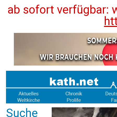
ab sofort verfügbar: 
ht
Suche