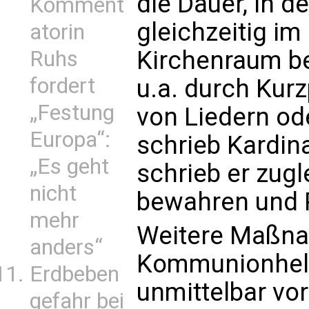
die Dauer, in d
Komment
gleichzeitig i
atorin
Kirchenraum be
Ruhs
fordert
u.a. durch Kur
„Festung
von Liedern od
Europa“:
schrieb Kardin
„Es geht
schrieb er zugl
nicht
bewahren und 
mehr
Weitere Maßna
anders“
Kommunionhelf
Erdbeben
unmittelbar vo
gefahr bei