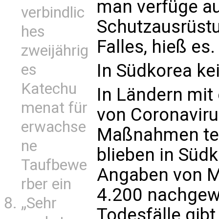
man verfüge au
verbindlic
Schutzausrüstu
hes
Falles, hieß es.
zweijährig
In Südkorea k
es
Katechu
In Ländern mit
menat für
von Coronavirus
erwachse
Maßnahmen teil
ne
blieben in Süd
Taufbewe
Angaben von M
rber ein
4.200 nachgew
„Sehr
Todesfälle gib