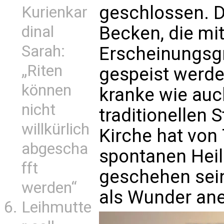
geschlossen. D
Kurienkar
Becken, die mi
dinal
Sarah:
Erscheinungsgr
„Riten
gespeist werden
können
kranke wie auc
nicht
traditionellen 
willkürlich
Kirche hat von
abgescha
spontanen Heil
fft
geschehen sein 
werden“
als Wunder ane
Leihmutte