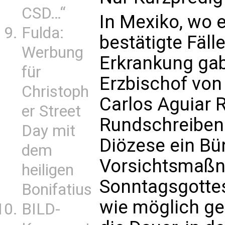
CSD…“
In Mexiko, wo 
Fulda:
bestätigte Fäll
Werbung
Erkrankung gab
für
Erzbischof von 
Christoph
Carlos Aguiar R
er Street
Rundschreiben 
Day mit
Diözese ein Bü
dem
Vorsichtsmaßn
heiligen
Sonntagsgottes
Bonifatius
wie möglich ge
BILD-