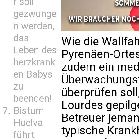
r soll
gezwunge
n werden,
das
Wie die Wallfah
Leben des
Pyrenäen-Ortes
herzkrank
zudem ein med
en Babys
Überwachungst
zu
überprüfen soll
beenden!
Lourdes gepilg
Bistum
Betreuer jeman
Huelva
typische Krank
führt