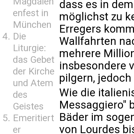
Magdalen
dass es in dem
enfest in
möglichst zu k
München
Erregers kommt
Die
Wallfahrten na
Liturgie:
mehrere Millio
das Gebet
insbesondere v
der Kirche
pilgern, jedoch 
und Atem
Wie die italieni
des
Messaggiero" b
Geistes
Bäder im sogen
Emeritiert
von Lourdes bi
er