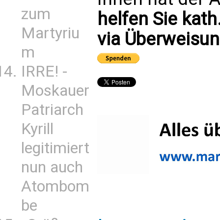
zum
helfen Sie kath
Martyriu
via Überweisun
m
IRRE! -
Moskauer
Patriarch
Kyrill
legitimiert
nun auch
Atombom
be