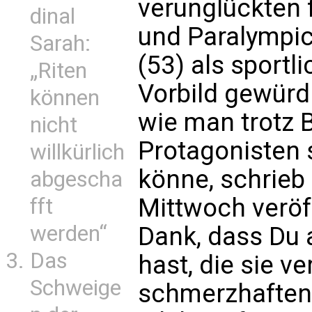
verunglückten 
dinal
und Paralympic
Sarah:
(53) als sportl
„Riten
Vorbild gewürdi
können
wie man trotz
nicht
Protagonisten
willkürlich
könne, schrieb
abgescha
Mittwoch veröff
fft
werden“
Dank, dass Du 
Das
hast, die sie v
Schweige
schmerzhaften 