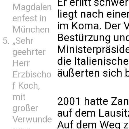
Er erlitt schw
Magdalen
liegt nach ein
enfest in
im Koma. Der Vo
München
Bestürzung un
„Sehr
Ministerpräsid
geehrter
die Italienisc
Herr
äußerten sich b
Erzbischo
f Koch,
mit
2001 hatte Zan
großer
auf dem Lausitz
Verwunde
Auf dem Weg 