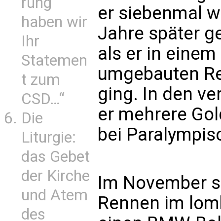
rung
er siebenmal w
haben wir
Jahre später g
Ihr
als er in einem
Statemen
umgebauten Re
t zum
ging. In den 
CSD…“
er mehrere Gol
Die
bei Paralympis
Liturgie:
das Gebet
der Kirche
Im November so
und Atem
Rennen im lom
des