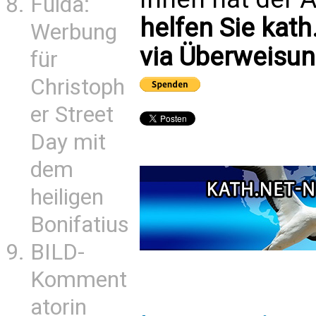
Fulda:
helfen Sie kath
Werbung
via Überweisun
für
Christoph
er Street
Day mit
dem
heiligen
Bonifatius
BILD-
Komment
atorin