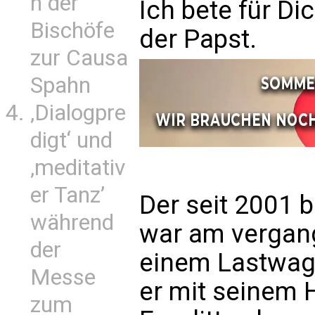
n der
Ich bete für Di
Bischöfe
der Papst.
zur Causa
Spahn
‚Dialogpre
digt‘ und
‚meditativ
er Tanz’
Der seit 2001 
während
war am verga
der
einem Lastwag
Messe
er mit seinem 
zum