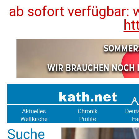
ab sofort verfügbar: 
ht
Suche