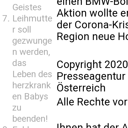
einen BMW-Boli
Geistes
Aktion wollte 
Leihmutte
der Corona-Kri
r soll
Region neue H
gezwunge
n werden,
das
Copyright 2020
Leben des
Presseagentur
herzkrank
Österreich
en Babys
Alle Rechte vo
zu
beenden!
Ihnen hat der A