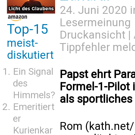
24. Juni 2020 
Lesermeinung
Top-15
Druckansicht
|
meist-
Tippfehler mel
diskutiert
Ein Signal
Papst ehrt Par
des
Formel-1-Pilot
Himmels?
als sportliches
Emeritiert
er
Rom (kath.net/
Kurienkar