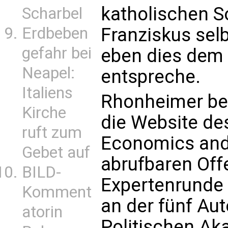
katholischen So
Scharbel
Erdbeben
Franziskus sel
gefahr bei
eben dies dem 
Neapel:
entspreche.
Italiens
Rhonheimer bez
Kirche
die Website des
ruft zum
Economics and 
Gebet auf
abrufbaren Offe
BILD-
Expertenrunde
Komment
an der fünf Au
atorin
Politischen A