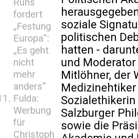
Ruhs
herausgegebene
fordert
soziale Signat
„Festung
politischen De
Europa“:
hatten - darunt
„Es geht
und Moderator 
nicht
Mitlöhner, der
mehr
anders“
Medizinehtiker
Fulda:
Sozialethikerin
Werbung
Salzburger Phi
für
sowie die Präsi
Christoph