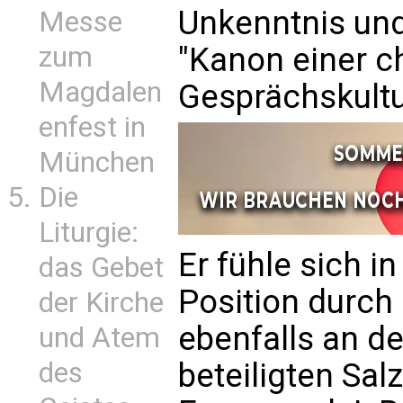
Unkenntnis und
Messe
zum
"Kanon einer ch
Magdalen
Gesprächskultur
enfest in
München
Die
Liturgie:
Er fühle sich i
das Gebet
Position durch
der Kirche
ebenfalls an d
und Atem
des
beteiligten Sa