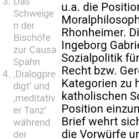
Das
u.a. die Positi
Schweige
Moralphilosoph
n der
Rhonheimer. Di
Bischöfe
Ingeborg Gabrie
zur Causa
Sozialpolitik f
Spahn
Recht bzw. Ger
‚Dialogpre
Kategorien zu h
digt‘ und
katholischen S
‚meditativ
Position einzu
er Tanz’
Brief wehrt si
während
die Vorwürfe un
der