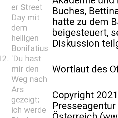
Akademie und 
er Street
Buches, Betti
Day mit
hatte zu dem B
dem
beigesteuert, s
heiligen
Diskussion te
Bonifatius
'Du hast
Wortlaut des O
mir den
Weg nach
Ars
Copyright 2021
gezeigt;
Presseagentur
ich werde
Österreich (ww