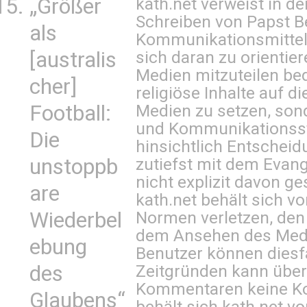
„Größer
kath.net verweist in
Schreiben von Papst B
als
Kommunikationsmittel 
[australis
sich daran zu orientie
Medien mitzuteilen be
cher]
religiöse Inhalte auf 
Football:
Medien zu setzen, sond
und Kommunikationsst
Die
hinsichtlich Entscheid
unstoppb
zutiefst mit dem Eva
nicht explizit davon ge
are
kath.net behält sich v
Wiederbel
Normen verletzen, den
dem Ansehen des Mediu
ebung
Benutzer können diesfa
des
Zeitgründen kann über
Kommentaren keine Ko
Glaubens“
behält sich kath.net vo