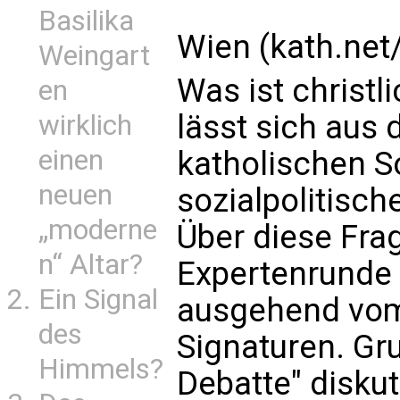
Basilika
Wien (kath.net
Weingart
Was ist christl
en
lässt sich aus 
wirklich
einen
katholischen So
neuen
sozialpolitisch
„moderne
Über diese Frag
n“ Altar?
Expertenrunde
Ein Signal
ausgehend vom 
des
Signaturen. Gr
Himmels?
Debatte" diskut