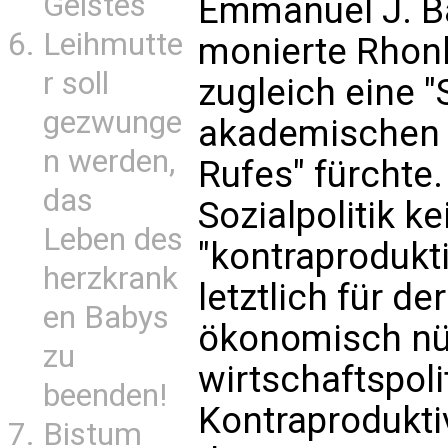
Geistes
Emmanuel J. B
Leihmutte
monierte Rhon
r soll
zugleich eine 
gezwunge
akademischen u
n werden,
Rufes" fürchte.
das
Sozialpolitik ke
Leben des
"kontraprodukti
herzkrank
letztlich für de
en Babys
ökonomisch nü
zu
wirtschaftspoli
beenden!
Kontraproduktiv
Bistum