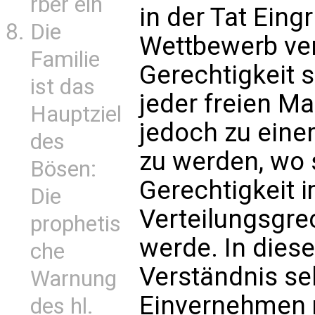
rber ein
in der Tat Eingr
Die
Wettbewerb ve
Familie
Gerechtigkeit s
ist das
jeder freien Ma
Hauptziel
jedoch zu einer
des
zu werden, wo s
Bösen:
Gerechtigkeit 
Die
Verteilungsgre
prophetis
werde. In dies
che
Verständnis se
Warnung
Einvernehmen m
des hl.