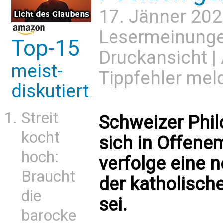
17. Jänner 202
Lesermeinung
Top-15
Druckansicht
|
meist-
Tippfehler mel
diskutiert
Streit
Schweizer Phil
kocht
sich in Offene
hoch:
verfolge eine n
Braucht
der katholisch
die
sei.
barocke