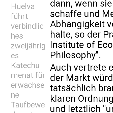
dann, wenn sie
Huelva
schaffe und M
führt
Abhängigkeit v
verbindlic
halte, so der P
hes
Institute of E
zweijährig
Philosophy".
es
Katechu
Auch vertrete e
menat für
der Markt würd
erwachse
tatsächlich br
ne
klaren Ordnung
Taufbewe
und letztlich "