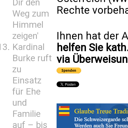
Dir den
Rechte vorbeha
Weg zum
Himmel
Ihnen hat der A
zeigen'
helfen Sie kath
Kardinal
Burke ruft
via Überweisun
zu
Einsatz
für Ehe
und
Familie
auf – bis