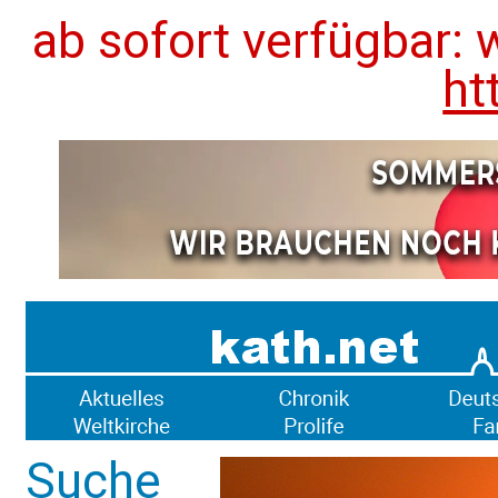
ab sofort verfügbar: 
ht
Suche