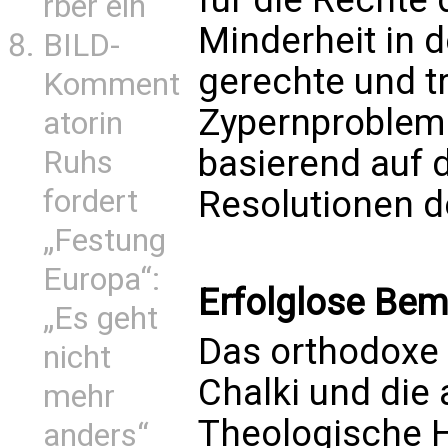
rber ein
Minderheit in d
BILD-
gerechte und t
Komment
Zypernproblems
atorin
basierend auf
Ruhs
fordert
Resolutionen d
„Festung
Europa“:
Erfolglose Be
„Es geht
Das orthodoxe 
nicht
Chalki und die
mehr
Theologische H
anders“