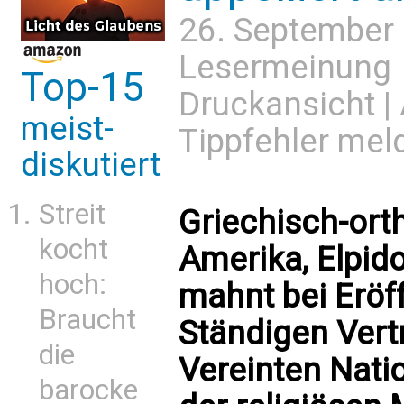
26. September
Lesermeinung
Top-15
Druckansicht
|
meist-
Tippfehler mel
diskutiert
Streit
Griechisch-ort
kocht
Amerika, Elpid
hoch:
mahnt bei Eröf
Braucht
Ständigen Vert
die
Vereinten Nati
barocke