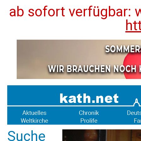
ab sofort verfügbar: 
ht
Suche