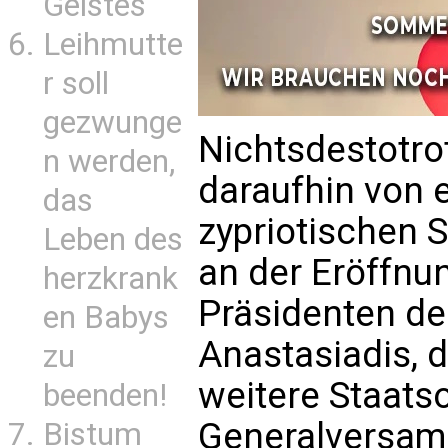
Geistes
Leihmutte
r soll
gezwunge
Nichtsdestotro
n werden,
daraufhin von 
das
zypriotischen S
Leben des
an der Eröffnun
herzkrank
Präsidenten de
en Babys
Anastasiadis, d
zu
weitere Staats
beenden!
Generalversam
Bistum