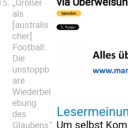
via Überweisun
„Größer
als
[australis
cher]
Football:
Die
unstoppb
are
Wiederbel
ebung
Lesermeinu
des
Um selbst Kom
Glaubens“