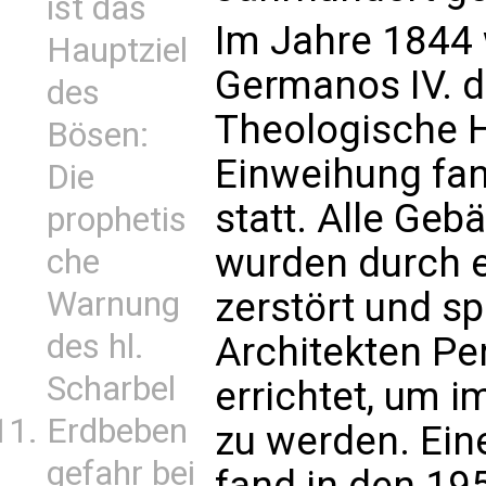
ist das
Im Jahre 1844 
Hauptziel
Germanos IV. da
des
Theologische 
Bösen:
Einweihung fa
Die
statt. Alle Geb
prophetis
wurden durch e
che
Warnung
zerstört und s
des hl.
Architekten Per
Scharbel
errichtet, um 
Erdbeben
zu werden. Ein
gefahr bei
fand in den 195