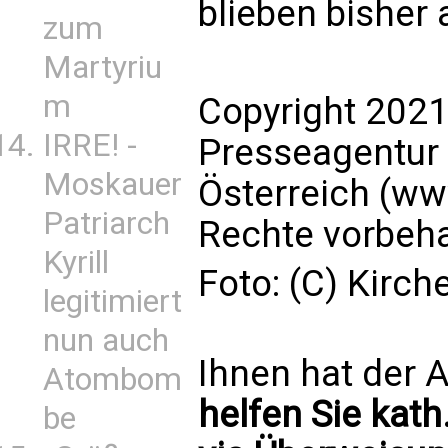
blieben bisher 
zum
Martyriu
m
Copyright 2021
IRRE! -
Presseagentur
Moskauer
Österreich (ww
Patriarch
Rechte vorbeha
Kyrill
Foto: (C) Kirch
legitimiert
nun auch
Ihnen hat der A
Atombom
helfen Sie kath
be