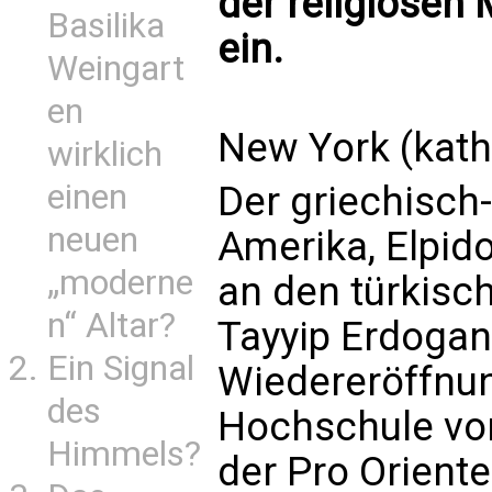
der religiösen 
Basilika
ein.
Weingart
en
New York (kath
wirklich
einen
Der griechisch
neuen
Amerika, Elpid
„moderne
an den türkisc
n“ Altar?
Tayyip Erdogan 
Ein Signal
Wiedereröffnu
des
Hochschule von
Himmels?
der Pro Orient