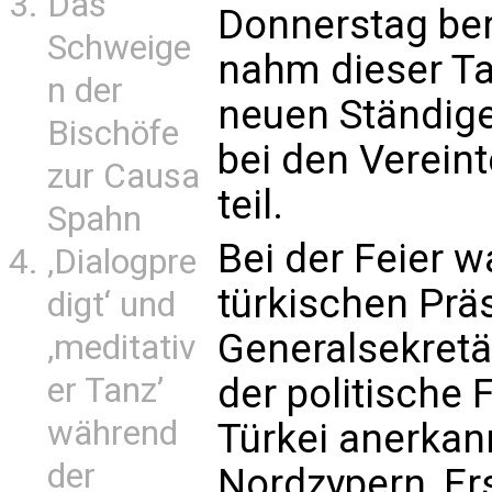
Das
Donnerstag ber
Schweige
nahm dieser Ta
n der
neuen Ständige
Bischöfe
bei den Verein
zur Causa
teil.
Spahn
Bei der Feier 
‚Dialogpre
türkischen Prä
digt‘ und
Generalsekretä
‚meditativ
er Tanz’
der politische 
während
Türkei anerkan
der
Nordzypern, Er