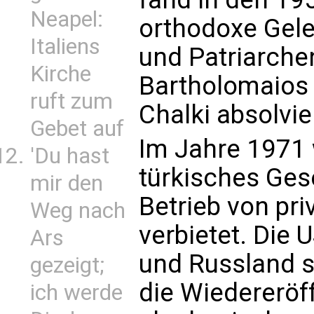
Neapel:
orthodoxe Gele
Italiens
und Patriarche
Kirche
Bartholomaios I
ruft zum
Chalki absolvie
Gebet auf
Im Jahre 1971 
'Du hast
türkisches Ges
mir den
Betrieb von pri
Weg nach
verbietet. Die 
Ars
und Russland s
gezeigt;
die Wiedererö
ich werde