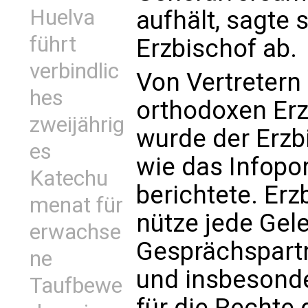
Huelva
aufhält, sagte 
führt
Erzbischof ab.
verbindlic
Von Vertretern 
hes
orthodoxen Er
zweijährig
wurde der Erzbi
es
wie das Infopo
Katechu
berichtete. Er
menat für
nütze jede Gel
erwachse
Gesprächspartn
ne
und insbesonde
Taufbewe
für die Rechte