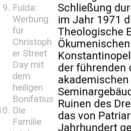
Schließung dur
Fulda:
im Jahr 1971 d
Werbung
für
Theologische E
Christoph
Ökumenischen 
er Street
Konstantinopel
Day mit
der führenden 
dem
akademischen S
heiligen
Seminargebäud
Bonifatius
Ruinen des Drei
Die
das von Patriar
Familie
Jahrhundert g