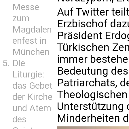
Messe
Auf Twitter tei
zum
Erzbischof dazu
Magdalen
Präsident Erdo
enfest in
Türkischen Zen
München
immer bestehe 
Die
Bedeutung de
Liturgie:
Patriarchats, 
das Gebet
Theologischen 
der Kirche
Unterstützung 
und Atem
Minderheiten de
des