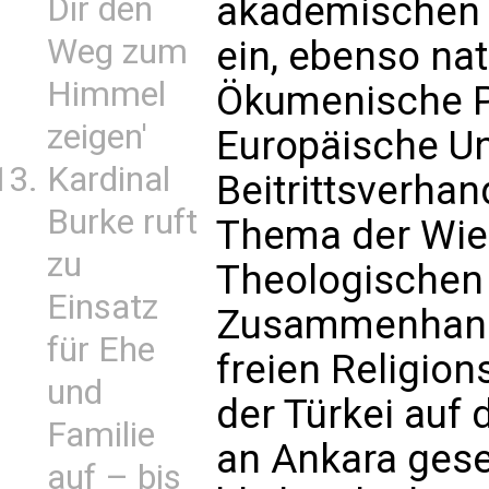
akademischen 
Dir den
Weg zum
ein, ebenso n
Himmel
Ökumenische Pa
zeigen'
Europäische Un
Kardinal
Beitrittsverhan
Burke ruft
Thema der Wie
zu
Theologischen
Einsatz
Zusammenhang
für Ehe
freien Religio
und
der Türkei auf 
Familie
an Ankara gese
auf – bis