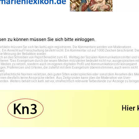
n zu können müssen Sie sich bitte einloggen.
Artikeln müssen Sie sich bei
kathLogin registrieren
. Die Kommentare werden von Moderatoren
t. Ein Anrecht auf Freischaltung besteht nicht. Ein Kommentar ist auf 1000 Zeichen beschränkt. Di
e Meinung der Redaktion wieder.
 an das Schreiben von Papst Benedikt zum 45. Welttag der Sozialen Kommunikationsmittel und lä
tieren: "Das Evangelium durch die neuen Medien mitzuteilen bedeutet nicht nur, ausgesprochen rel
en Medien zu setzen, sondern auch im eigenen digitalen Profil und Kommunikationsstil konsequent
en, Präferenzen und Urteilen, die zutiefst mit dem Evangelium übereinstimmen, auch wenn nicht
net
)
e strafrechtliche Normen verletzen, den guten Sitten widersprechen oder sonst dem Ansehen des M
önnen diesfalls keine Ansprüche stellen. Aus Zeitgründen kann über die Moderation von User-
en. Weiters behält sich kath.net vor, strafrechtlich relevante Tatbestände zur Anzeige zu bringe