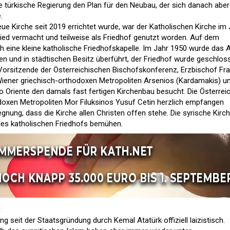
e türkische Regierung den Plan für den Neubau, der sich danach aber
.
ue Kirche seit 2019 errichtet wurde, war der Katholischen Kirche im 
ed vermacht und teilweise als Friedhof genutzt worden. Auf dem
h eine kleine katholische Friedhofskapelle. Im Jahr 1950 wurde das A
n und in städtischen Besitz überführt, der Friedhof wurde geschlos
Vorsitzende der Österreichischen Bischofskonferenz, Erzbischof Fr
ener griechisch-orthodoxen Metropoliten Arsenios (Kardamakis) u
ro Oriente den damals fast fertigen Kirchenbau besucht. Die Österrei
oxen Metropoliten Mor Filuksinos Yusuf Cetin herzlich empfangen
gnung, dass die Kirche allen Christen offen stehe. Die syrische Kirc
des katholischen Friedhofs bemühen.
ng seit der Staatsgründung durch Kemal Atatürk offiziell laizistisch.