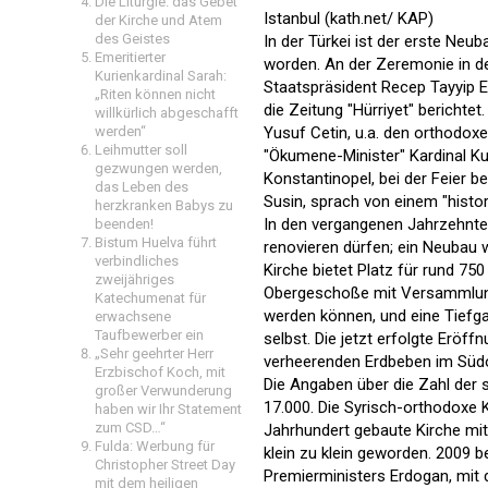
Die Liturgie: das Gebet
Istanbul (kath.net/ KAP)
der Kirche und Atem
des Geistes
In der Türkei ist der erste Neub
Emeritierter
worden. An der Zeremonie in d
Kurienkardinal Sarah:
Staatspräsident Recep Tayyip Er
„Riten können nicht
die Zeitung "Hürriyet" berichte
willkürlich abgeschafft
werden“
Yusuf Cetin, u.a. den orthodo
Leihmutter soll
"Ökumene-Minister" Kardinal K
gezwungen werden,
Konstantinopel, bei der Feier b
das Leben des
Susin, sprach von einem "histo
herzkranken Babys zu
In den vergangenen Jahrzehnten 
beenden!
Bistum Huelva führt
renovieren dürfen; ein Neubau w
verbindliches
Kirche bietet Platz für rund 7
zweijähriges
Obergeschoße mit Versammlung
Katechumenat für
werden können, und eine Tiefga
erwachsene
Taufbewerber ein
selbst. Die jetzt erfolgte Eröff
„Sehr geehrter Herr
verheerenden Erdbeben im Südo
Erzbischof Koch, mit
Die Angaben über die Zahl der 
großer Verwunderung
17.000. Die Syrisch-orthodoxe Ki
haben wir Ihr Statement
zum CSD…“
Jahrhundert gebaute Kirche mi
Fulda: Werbung für
klein zu klein geworden. 2009 
Christopher Street Day
Premierministers Erdogan, mit
mit dem heiligen