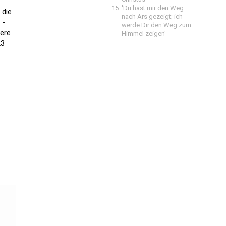
'Du hast mir den Weg
 die
nach Ars gezeigt; ich
 -
werde Dir den Weg zum
dere
Himmel zeigen'
23