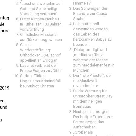
Himmels?
"Lasst uns weiterhin auf
Das Schweigen der
Gott und Seine heilige
Bischöfe zur Causa
Vorsehung vertrauen"
nntag
Spahn
Erster Kirchen-Neubau
wie
Leihmutter soll
in Türkei seit 100 Jahren
gezwungen werden,
vor Eröffnung
sinos
das Leben des
Christlicher Missionar
herzkranken Babys zu
aus Türkei ausgewiesen
beenden!
Chalki-
‚Dialogpredigt‘ und
Wiedereröffnung:
‚meditativer Tanz’
Orthodoxer US-Bischof
während der Messe
appelliert an Erdogan
zum Magdalenenfest in
Laschet verbietet der
e
München
Presse Fragen zu „Ditib“
Der "rote Priester", der
Südost-Türkei:
die Musikwelt
Ungeklärter Kriminalfall
revolutionierte
beunruhigt Christen
 2019
Fulda: Werbung für
Christopher Street Day
en.
mit dem heiligen
Bonifatius
 und
Heute, nicht morgen!
Der heilige Expeditus –
zu
Patron gegen das
Aufschieben
„Größer als