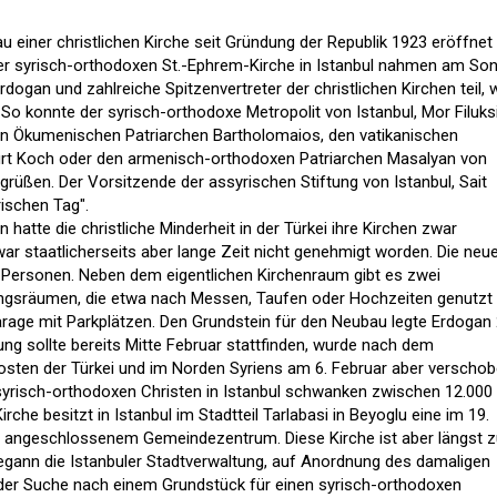
au einer christlichen Kirche seit Gründung der Republik 1923 eröffnet
er syrisch-orthodoxen St.-Ephrem-Kirche in Istanbul nahmen am So
dogan und zahlreiche Spitzenvertreter der christlichen Kirchen teil, 
t. So konnte der syrisch-orthodoxe Metropolit von Istanbul, Mor Filuk
xen Ökumenischen Patriarchen Bartholomaios, den vatikanischen
urt Koch oder den armenisch-orthodoxen Patriarchen Masalyan von
egrüßen. Der Vorsitzende der assyrischen Stiftung von Istanbul, Sait
rischen Tag".
hatte die christliche Minderheit in der Türkei ihre Kirchen zwar
ar staatlicherseits aber lange Zeit nicht genehmigt worden. Die neu
50 Personen. Neben dem eigentlichen Kirchenraum gibt es zwei
sräumen, die etwa nach Messen, Taufen oder Hochzeiten genutzt
rage mit Parkplätzen. Den Grundstein für den Neubau legte Erdogan
nung sollte bereits Mitte Februar stattfinden, wurde nach dem
sten der Türkei und im Norden Syriens am 6. Februar aber verschob
syrisch-orthodoxen Christen in Istanbul schwanken zwischen 12.000
rche besitzt in Istanbul im Stadtteil Tarlabasi in Beyoglu eine im 19.
t angeschlossenem Gemeindezentrum. Diese Kirche ist aber längst 
begann die Istanbuler Stadtverwaltung, auf Anordnung des damaligen
 der Suche nach einem Grundstück für einen syrisch-orthodoxen