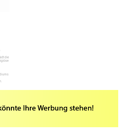
e
dt die
igiöse
ediums
n.