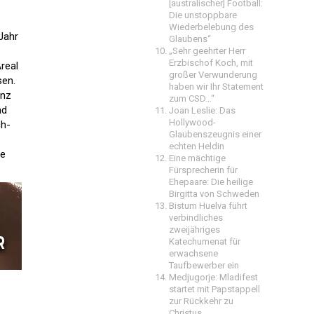
[australischer] Football:
Die unstoppbare
Wiederbelebung des
Jahr
Glaubens“
„Sehr geehrter Herr
Erzbischof Koch, mit
real
großer Verwunderung
sen.
haben wir Ihr Statement
anz
zum CSD…“
nd
Joan Leslie: Das
Hollywood-
ch-
Glaubenszeugnis einer
echten Heldin
he
Eine mächtige
Fürsprecherin für
Ehepaare: Die heilige
Birgitta von Schweden
Bistum Huelva führt
verbindliches
zweijähriges
Katechumenat für
erwachsene
Taufbewerber ein
Medjugorje: Mladifest
startet mit Papstappell
zur Rückkehr zu
Christus