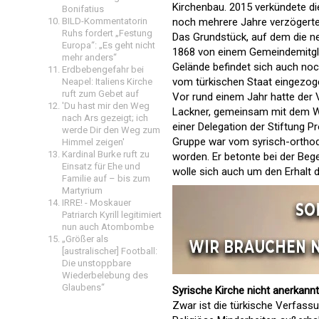
Kirchenbau. 2015 verkündete di
Bonifatius
BILD-Kommentatorin
noch mehrere Jahre verzögerte
Ruhs fordert „Festung
Das Grundstück, auf dem die ne
Europa“: „Es geht nicht
1868 von einem Gemeindemitgli
mehr anders“
Gelände befindet sich auch noc
Erdbebengefahr bei
vom türkischen Staat eingezoge
Neapel: Italiens Kirche
ruft zum Gebet auf
Vor rund einem Jahr hatte der 
'Du hast mir den Weg
Lackner, gemeinsam mit dem Wi
nach Ars gezeigt; ich
einer Delegation der Stiftung P
werde Dir den Weg zum
Gruppe war vom syrisch-orthod
Himmel zeigen'
Kardinal Burke ruft zu
worden. Er betonte bei der Bege
Einsatz für Ehe und
wolle sich auch um den Erhalt 
Familie auf – bis zum
Martyrium
IRRE! - Moskauer
Patriarch Kyrill legitimiert
nun auch Atombombe
„Größer als
[australischer] Football:
Die unstoppbare
Wiederbelebung des
Glaubens“
Syrische Kirche nicht anerkannt
Zwar ist die türkische Verfassu