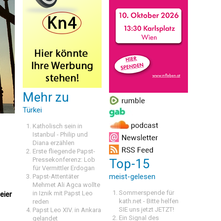
Mehr zu
Türkei
Katholisch sein in
Istanbul - Philip und
Diana erzählen
Erste fliegende Papst-
Pressekonferenz: Lob
Top-15
für Vermittler Erdogan
meist-gelesen
Papst-Attentäter
Mehmet Ali Agca wollte
Sommerspende für
in Iznik mit Papst Leo
eier
kath.net - Bitte helfen
reden
SIE uns jetzt JETZT!
Papst Leo XIV. in Ankara
Ein Signal des
gelandet