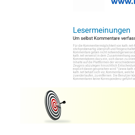
Lesermeinungen
Um selbst Kommentare verfasse
Für die Kommentiermöglichkeit von kath.net-
stichprobenartig überprüft und freigeschalte
Kommentare geben nicht notwendigerweise di
kath.net verweist in dem Zusammenhang auch
Kommentatoren dazu ein, sich daran zu orien
Inhalte auf die Plattformen der verschieden
Zeugnis abzulegen hinsichtlich Entscheidung
explizit davon gesprochen wird." (
www.kath.
kath.net behält sich vor, Kommentare, welch
zuwiderlaufen, zu entfernen. Die Benutzer k
Kommentaren keine Korrespondenz geführt werd