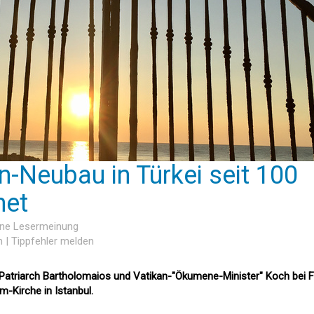
n-Neubau in Türkei seit 100
net
eine Lesermeinung
n
|
Tippfehler melden
Patriarch Bartholomaios und Vatikan-"Ökumene-Minister" Koch bei F
m-Kirche in Istanbul.