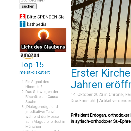
Top-15
Erster Kirche
meist-diskutiert
Jahren eröff
Ein Signal des
Himmels?
Das Schweigen der
14. Oktober 2023 in
Chronik
, k
Bischöfe zur Causa
Druckansicht
|
Artikel versende
Spahn
‚Dialogpredigt‘ und
‚meditativer Tanz’
Präsident Erdogan, orthodoxer 
während der Messe
in syrisch-orthodoxer St.-Ephre
zum Magdalenenfest in
München