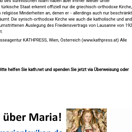
lb des sunnitischen Islam haben aber immer wieder unter
 türkische Staat erkennt offiziell nur die griechisch-orthodoxe Kirche,
eligiöse Minderheiten an, denen er - allerdings auch nur beschränkt
äumt. Die syrisch-orthodoxe Kirche wie auch die katholische und an
 umstrittenen Auslegung des Friedensvertrags von Lausanne von 19
t.
esseagentur KATHPRESS, Wien, Österreich (www.kathpress.at) Alle
itte helfen Sie kath.net und spenden Sie jetzt via Überweisung oder