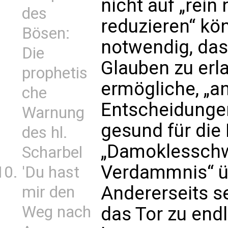
nicht auf „rein
des
reduzieren“ kö
Bösen:
notwendig, das
Die
Glauben zu erl
prophetis
ermögliche, „
che
Entscheidungen“
Warnung
gesund für die
des hl.
„Damoklesschw
Scharbel
Verdammnis“ üb
'Du hast
Andererseits se
mir den
Weg nach
das Tor zu endl