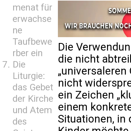
menat für
erwachse
ne
Taufbewe
Die Verwendun
rber ein
die nicht abtre
Die
„universaleren 
Liturgie:
nicht widerspr
das Gebet
ein Zeichen „k
der Kirche
einem konkrete
und Atem
Situationen, in
des
Kinder möchte,