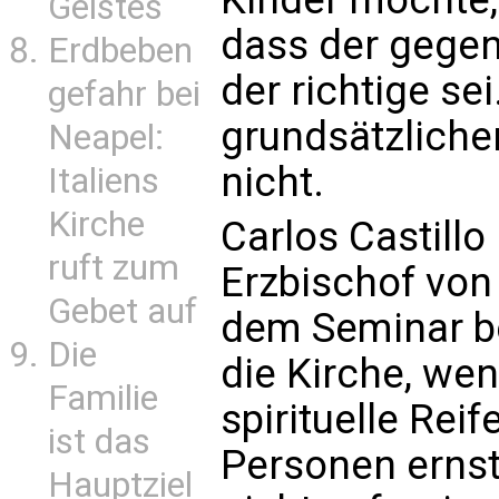
Geistes
dass der gegen
Erdbeben
der richtige se
gefahr bei
grundsätzliche
Neapel:
nicht.
Italiens
Kirche
Carlos Castillo
ruft zum
Erzbischof von
Gebet auf
dem Seminar be
Die
die Kirche, we
Familie
spirituelle Rei
ist das
Personen ernst
Hauptziel