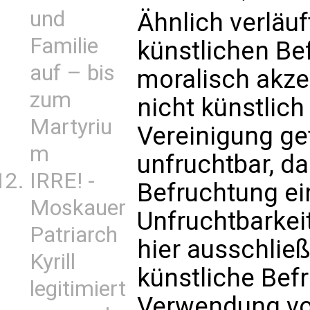
und
Ähnlich verläuf
Familie
künstlichen Bef
auf – bis
moralisch akze
zum
nicht künstlich
Martyriu
Vereinigung ge
m
unfruchtbar, da
IRRE! -
Befruchtung ei
Moskauer
Unfruchtbarkei
Patriarch
hier ausschlie
Kyrill
künstliche Befr
legitimiert
Verwendung vo