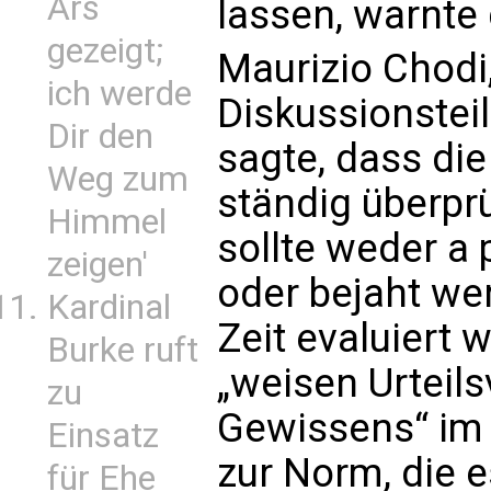
Ars
lassen, warnte 
gezeigt;
Maurizio Chodi,
ich werde
Diskussionste
Dir den
sagte, dass di
Weg zum
ständig überpr
Himmel
sollte weder a
zeigen'
oder bejaht we
Kardinal
Zeit evaluiert
Burke ruft
„weisen Urteil
zu
Gewissens“ im 
Einsatz
zur Norm, die es
für Ehe