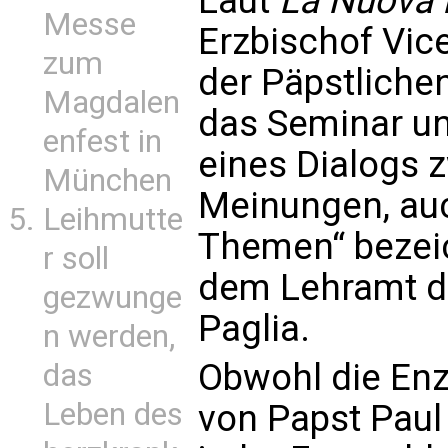
Laut
La Nuova 
Messe
Erzbischof Vice
zum
der Päpstliche
Magdalen
das Seminar un
enfest in
eines Dialogs 
München
Meinungen, au
Leihmutte
Themen“ bezeic
r soll
dem Lehramt da
gezwunge
Paglia.
n werden,
Obwohl die Enz
das
Leben des
von Papst Paul 