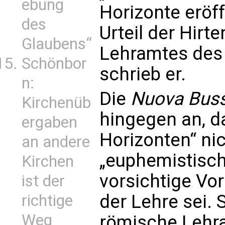
ebung
Horizonte eröf
des
Urteil der Hirt
Glaubens“
Lehramtes des 
Schönbor
schrieb er.
n:
Die
Nuova Buss
Kirchenüb
hingegen an, d
ergaben
Horizonten“ nic
an andere
„euphemistisch
Kirchen
vorsichtige Vo
ist der
der Lehre sei. 
richtige
Weg
römische Lehra