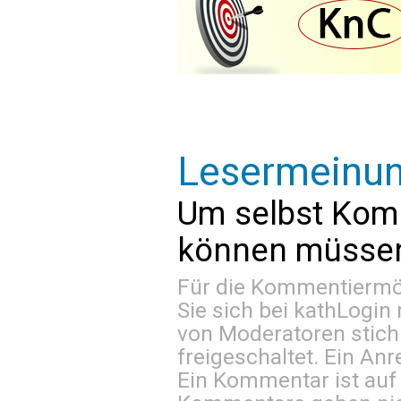
Lesermeinu
Um selbst Kom
können müssen 
Für die Kommentiermög
Sie sich bei
kathLogin 
von Moderatoren stich
freigeschaltet. Ein Anr
Ein Kommentar ist auf