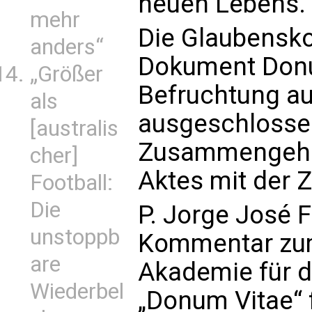
neuen Lebens.
mehr
Die Glaubensko
anders“
Dokument Donu
„Größer
Befruchtung au
als
ausgeschlosse
[australis
Zusammengehör
cher]
Aktes mit der 
Football:
Die
P. Jorge José F
unstoppb
Kommentar zum
are
Akademie für 
Wiederbel
„Donum Vitae“ 