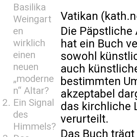
Basilika
Vatikan (kath.
Weingart
Die Päpstliche
en
hat ein Buch ve
wirklich
einen
sowohl künstli
neuen
auch künstlich
„moderne
bestimmten Um
n“ Altar?
akzeptabel dar
Ein Signal
das kirchliche
des
verurteilt.
Himmels?
Das Buch trägt 