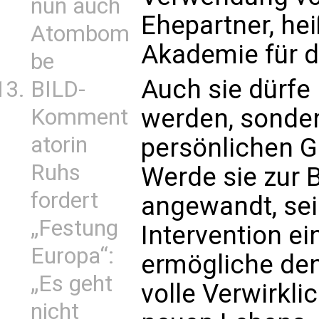
nun auch
Ehepartner, he
Atombom
Akademie für d
be
Auch sie dürfe 
BILD-
werden, sonde
Komment
atorin
persönlichen G
Ruhs
Werde sie zur 
fordert
angewandt, sei
„Festung
Intervention ei
Europa“:
ermögliche den
„Es geht
volle Verwirkli
nicht