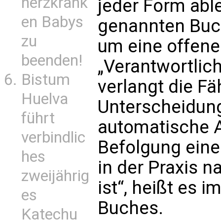
herzkrank
jeder Form abl
en Babys
genannten Buch
zu
um eine offene
beenden!
„Verantwortlic
Bistum
verlangt die Fä
Huelva
Unterscheidung,
führt
automatische 
verbindlic
Befolgung eine
hes
in der Praxis 
zweijährig
ist“, heißt es 
es
Buches.
Katechu