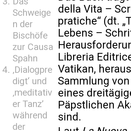
Das
della Vita – Scr
Schweige
pratiche“ (dt. 
n der
Lebens – Schrif
Bischöfe
Herausforderun
zur Causa
Libreria Editri
Spahn
Vatikan, herau
‚Dialogpre
Sammlung von 
digt‘ und
eines dreitägi
‚meditativ
er Tanz’
Päpstlichen Ak
während
sind.
der