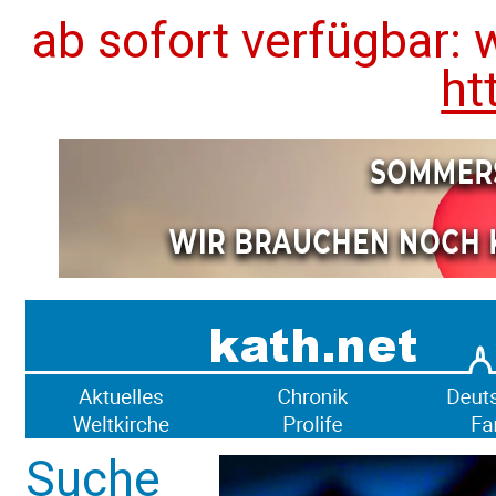
ab sofort verfügbar: 
ht
Suche