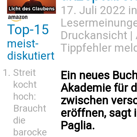
17. Juli 2022 i
Lesermeinung
Top-15
Druckansicht
|
meist-
Tippfehler mel
diskutiert
Streit
Ein neues Buch
kocht
Akademie für d
hoch:
zwischen vers
Braucht
eröffnen, sagt 
die
Paglia.
barocke