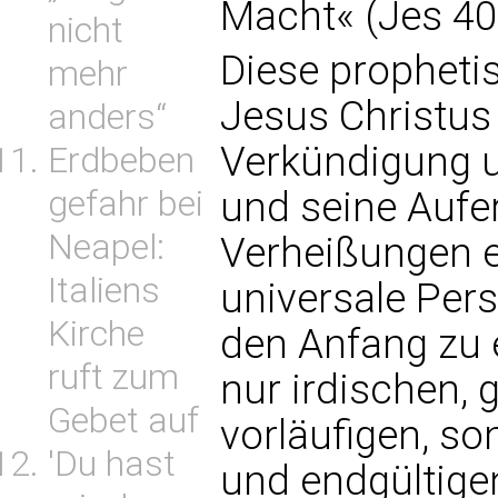
Macht« (Jes 40
nicht
Diese prophetis
mehr
Jesus Christus 
anders“
Verkündigung 
Erdbeben
gefahr bei
und seine Aufer
Neapel:
Verheißungen er
Italiens
universale Pers
Kirche
den Anfang zu 
ruft zum
nur irdischen,
Gebet auf
vorläufigen, so
'Du hast
und endgültige