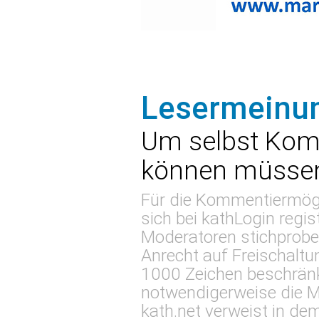
Lesermeinu
Um selbst Kom
können müssen 
Für die Kommentiermögl
sich bei
kathLogin regis
Moderatoren stichproben
Anrecht auf Freischaltu
1000 Zeichen beschränk
notwendigerweise die M
kath.net verweist in 