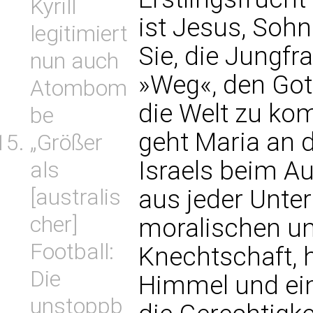
Kyrill
ist Jesus, Soh
legitimiert
Sie, die Jungfra
nun auch
»Weg«, den Gott
Atombom
die Welt zu kom
be
geht Maria an 
„Größer
Israels beim Au
als
[australis
aus jeder Unter
cher]
moralischen un
Football:
Knechtschaft, 
Die
Himmel und ein
unstoppb