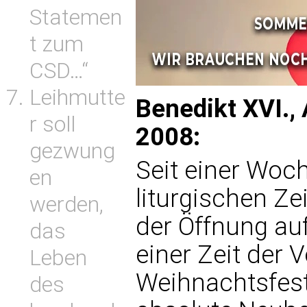
Statemen
t zum
CSD…“
Leihmutte
Benedikt XVI.,
r soll
2008:
gezwung
Seit einer Woch
en
liturgischen Ze
werden,
der Öffnung au
das
einer Zeit der 
Leben
Weihnachtsfest, 
des