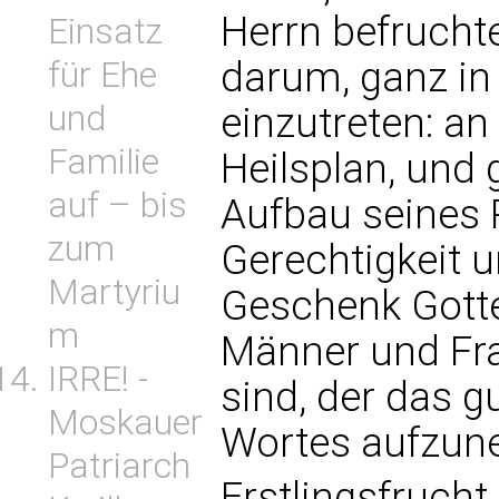
Herrn befruchte
Einsatz
darum, ganz in
für Ehe
und
einzutreten: an
Familie
Heilsplan, und g
auf – bis
Aufbau seines 
zum
Gerechtigkeit u
Martyriu
Geschenk Gotte
m
Männer und Fra
IRRE! -
sind, der das 
Moskauer
Wortes aufzun
Patriarch
Erstlingsfruch