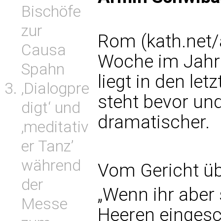
Bischöfe
zur
Rom (kath.net/
Causa
Woche im Jahre
Spahn
liegt in den le
‚Dialogpre
steht bevor un
digt‘ und
dramatischer.
‚meditativ
er Tanz’
während
Vom Gericht ü
der
„Wenn ihr aber
Messe
Heeren eingesc