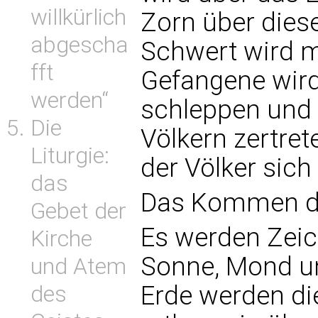
willkürlich
Zorn über dies
abgescha
Schwert wird m
fft
Gefangene wird
werden“
schleppen und 
Die
Völkern zertret
Liturgie:
der Völker sich 
das
Das Kommen d
Gebet der
Es werden Zeic
Kirche
Sonne, Mond un
und Atem
Erde werden di
des