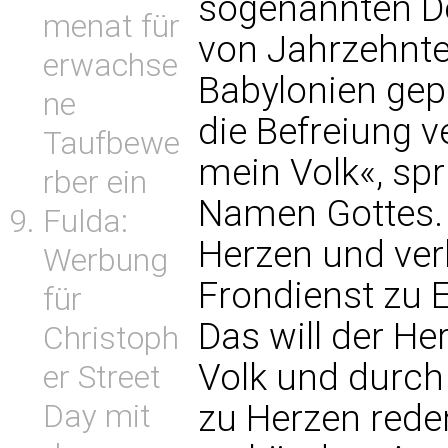
sogenannten De
menat für
von Jahrzehnten
erwachse
Babylonien gepr
ne
die Befreiung ve
Taufbewe
mein Volk«, spr
rber ein
Namen Gottes.
Fulda:
Herzen und verk
Werbung
Frondienst zu E
für
Das will der He
Christoph
Volk und durch
er Street
zu Herzen rede
Day mit