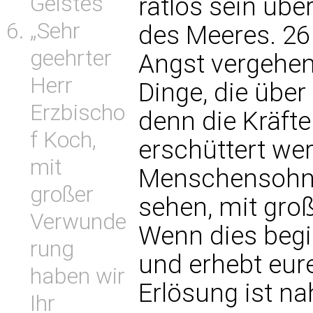
Geistes
ratlos sein üb
„Sehr
des Meeres. 26
geehrter
Angst vergehen
Herr
Dinge, die übe
Erzbischo
denn die Kräft
f Koch,
erschüttert we
mit
Menschensohn 
großer
sehen, mit groß
Verwunde
Wenn dies begi
rung
und erhebt eur
haben wir
Erlösung ist na
Ihr