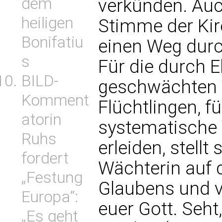
dem
verkünden. Auc
heiligen
Stimme der Kir
Bonifatiu
einen Weg durch
s
Für die durch 
BILD-
geschwächten V
Komment
Flüchtlingen, fü
atorin
systematische 
Ruhs
erleiden, stellt 
fordert
Wächterin auf 
„Festung
Glaubens und ve
Europa“:
euer Gott. Seht
„Es geht