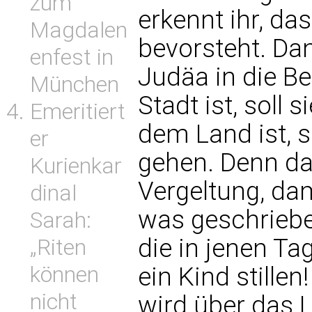
zum
erkennt ihr, d
Magdalen
bevorsteht. Da
enfest in
Judäa in die Be
München
Stadt ist, soll 
Emeritiert
dem Land ist, so
er
gehen. Denn da
Kurienkar
Vergeltung, dami
dinal
was geschriebe
Sarah:
die in jenen T
„Riten
können
ein Kind stille
nicht
wird über das 