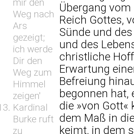
mir den
Übergang vom 
Weg nach
Reich Gottes, v
Ars
Sünde und des 
gezeigt;
und des Lebens.
ich werde
christliche Hof
Dir den
Erwartung einer
Weg zum
Befreiung hina
Himmel
begonnen hat, 
zeigen'
die »von Gott« 
Kardinal
dem Maß in di
Burke ruft
keimt, in dem s
zu