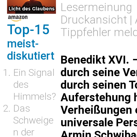
Lesermeinung
Druckansicht
|
Top-15
Tippfehler mel
meist-
diskutiert
Benedikt XVI. 
durch seine V
Ein Signal
durch seinen T
des
Himmels?
Auferstehung h
Das
Verheißungen e
Schweige
universale Per
n der
Armin Schwiba