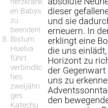
absolute Neuhei
herzkrank
dieser gefalle
en Babys
zu
und sie dadurc
beenden!
erneuern. In de
Bistum
erklingt eine B
Huelva
die uns einlädt,
führt
Horizont zu rich
verbindlic
der Gegenwart 
hes
uns zu erkenne
zweijähri
Adventssonnta
ges
den bewegenden
Katechu