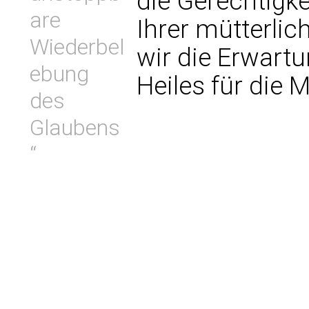
die Gerechtigke
are
Ihrer mütterli
Wiederbel
wir die Erwart
ebung
Heiles für die 
des
Glaubens
“