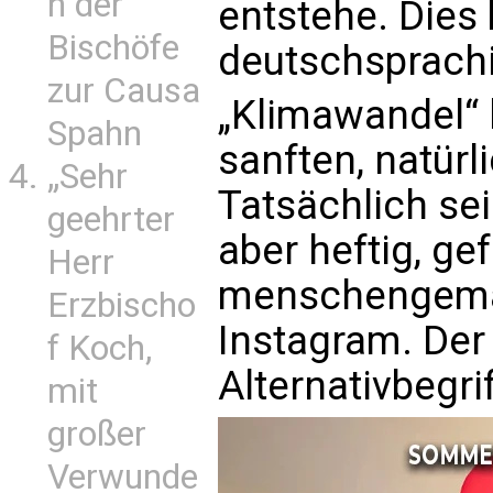
n der
entstehe. Dies
Bischöfe
deutschsprach
zur Causa
„Klimawandel“ 
Spahn
sanften, natürl
„Sehr
Tatsächlich se
geehrter
aber heftig, ge
Herr
menschengemach
Erzbischo
Instagram. Der
f Koch,
Alternativbegrif
mit
großer
Verwunde