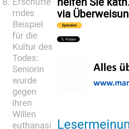
helfen Sie kath
Erschütte
rndes
via Überweisun
Beispiel
für die
Kultur des
Todes:
Seniorin
wurde
gegen
ihren
Willen
Lesermeinu
euthanasi