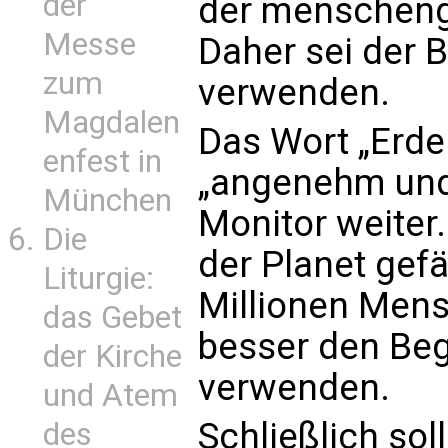
der
der menscheng
Messe
Daher sei der B
zum
verwenden.
Magdalen
Das Wort „Erd
enfest in
„angenehm und p
München
Monitor weiter.
Die
der Planet gefä
Liturgie:
Millionen Mens
das Gebet
besser den Begr
der Kirche
verwenden.
und Atem
Schließlich sol
des