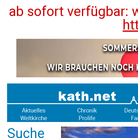
ab sofort verfügbar: 
ht
Suche