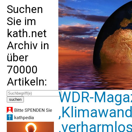
Suchen
Sie im
kath.net
Archiv in
über
70000
Artikeln:
WDR-Magazi
‚Klimawande
‚verharmlo