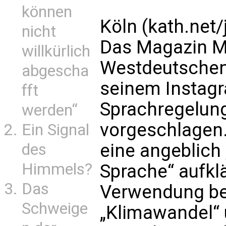
können
Köln (kath.net/
nicht
Das Magazin M
willkürlich
Westdeutschen
abgescha
seinem Instag
fft
Sprachregelung
werden“
vorgeschlagen.
Ein Signal
eine angeblich
des
Himmels?
Sprache“ aufkl
Das
Verwendung be
Schweige
„Klimawandel“