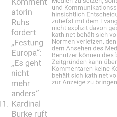
Medien zu setzen, sond
Komment
und Kommunikationsst
atorin
hinsichtlich Entscheid
zutiefst mit dem Eva
Ruhs
nicht explizit davon ge
fordert
kath.net behält sich v
Normen verletzen, den
„Festung
dem Ansehen des Mediu
Europa“:
Benutzer können diesfa
Zeitgründen kann über
„Es geht
Kommentaren keine Ko
nicht
behält sich kath.net vo
zur Anzeige zu bringen
mehr
anders“
Kardinal
Burke ruft