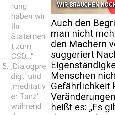
rung
haben wir
Auch den Begrif
Ihr
man nicht meh
Statemen
den Machern vo
t zum
suggeriert Na
CSD…“
Eigenständigkei
‚Dialogpre
Menschen nicht
digt‘ und
Gefährlichkeit 
‚meditativ
Veränderungen 
er Tanz’
während
heißt es: „Es g