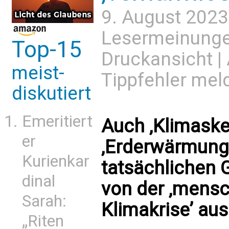
9. August 2023
Lesermeinung
Top-15
Druckansicht
|
meist-
Tippfehler mel
diskutiert
Emeritiert
Auch ‚Klimaske
er
‚Erderwärmung
Kurienkar
tatsächlichen G
dinal
von der ‚mens
Sarah:
Klimakrise’ au
„Riten