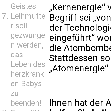
Geistes
„Kernenergie“ 
Leihmutte
Begriff sei „vo
r soll
der Technologi
gezwunge
eingeführt“ wor
n werden,
die Atombombe 
das
Stattdessen so
Leben des
„Atomenergie“
herzkrank
en Babys
zu
Ihnen hat der A
beenden!