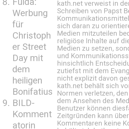
Fulda:
kath.net verweist in
Schreiben von Papst B
Werbung
Kommunikationsmittel 
für
sich daran zu orientie
Medien mitzuteilen be
Christoph
religiöse Inhalte auf 
er Street
Medien zu setzen, sond
und Kommunikationsst
Day mit
hinsichtlich Entscheid
dem
zutiefst mit dem Eva
nicht explizit davon ge
heiligen
kath.net behält sich v
Bonifatius
Normen verletzen, den
dem Ansehen des Mediu
BILD-
Benutzer können diesfa
Komment
Zeitgründen kann über
Kommentaren keine Ko
atorin