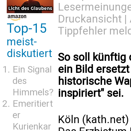
Lesermeinung
Druckansicht
|
Top-15
Tippfehler mel
meist-
diskutiert
So soll künfti
ein Bild ersetz
Ein Signal
historische Wa
des
Himmels?
inspiriert" sei.
Emeritiert
er
Köln (kath.net)
Kurienkar