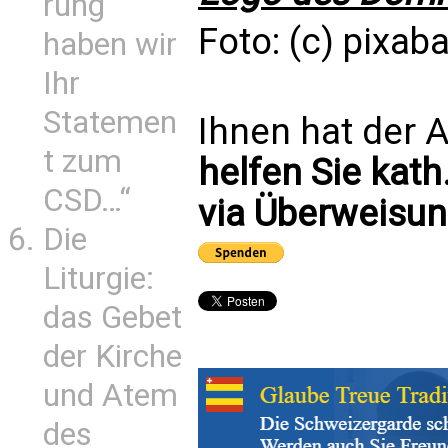
rung
Foto: (c) pixab
haben wir
Ihr
Statemen
Ihnen hat der A
t zum
helfen Sie kath
CSD…“
via Überweisun
Die
Liturgie:
das Gebet
der Kirche
und Atem
des