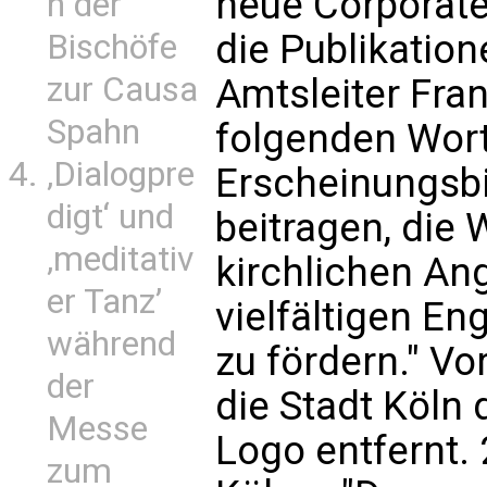
neue Corporate
n der
die Publikation
Bischöfe
zur Causa
Amtsleiter Fra
Spahn
folgenden Wort
‚Dialogpre
Erscheinungsbi
digt‘ und
beitragen, die
‚meditativ
kirchlichen An
er Tanz’
vielfältigen 
während
zu fördern." Vor
der
die Stadt Köln
Messe
Logo entfernt. 
zum