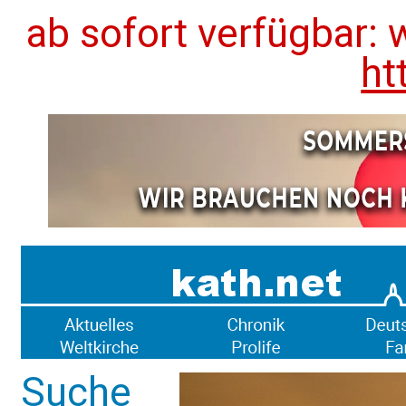
ab sofort verfügbar: 
ht
Suche