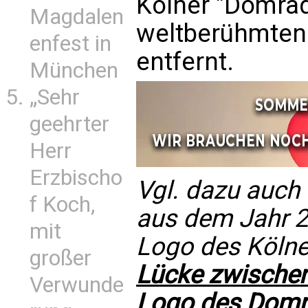
Kölner "Domrad
Magdalen
weltberühmten
enfest in
entfernt.
München
„Sehr
geehrter
Herr
Erzbischo
Vgl. dazu auch
f Koch,
aus dem Jahr 
mit
Logo des Kölne
großer
Lücke zwische
Verwunde
Logo des Domr