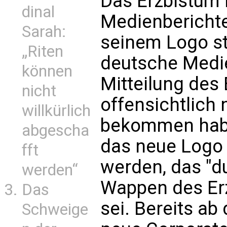
Das Erzbistum 
dinal
Medienbericht
Sarah:
seinem Logo st
„Riten
deutsche Medie
können
Mitteilung des 
nicht
offensichtlich 
willkürlich
bekommen haben
abgescha
das neue Logo d
fft
werden, das "d
werden“
Wappen des Erz
Das
sei. Bereits a
Schweige