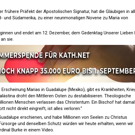
r frühere Präfekt der Apostolischen Signatur, hat die Gläubigen in al
rd- und Südamerika, zu einer neunmonatigen Novene zu Maria von
eginnen und endet am 12. Dezember, dem Gedenktag Unserer Lieben 
an sie.
Erscheinung Marias in Guadalupe (Mexiko), gibt es Krankheiten, Krie
lästina droht den Mittleren Osten zu destabilisieren. Theologische
 Millionen Menschen verlassen das Christentum. Ein Bischof hat dama
nicht direkt eingreift, ist alles verloren.“
n Guadalupe erschienen, und habe Millionen von Seelen zu Christus
 Fürsorge und denselben Schutz würden wir heute erhalten, wenn wir
rdinal Burke in einem Video.