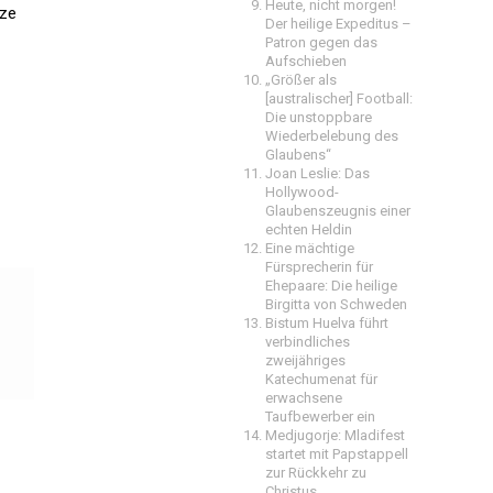
Heute, nicht morgen!
rze
Der heilige Expeditus –
Patron gegen das
Aufschieben
„Größer als
[australischer] Football:
Die unstoppbare
Wiederbelebung des
Glaubens“
Joan Leslie: Das
Hollywood-
Glaubenszeugnis einer
echten Heldin
Eine mächtige
Fürsprecherin für
Ehepaare: Die heilige
Birgitta von Schweden
Bistum Huelva führt
verbindliches
zweijähriges
Katechumenat für
erwachsene
Taufbewerber ein
Medjugorje: Mladifest
startet mit Papstappell
zur Rückkehr zu
Christus