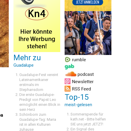
Mehr zu
Guadalupe
Guadalupe-Fest vereint
Lateinamerikaner
erstmals im
Stephansdom
Die erste Guadalupe-
Top-15
Predigt von Papst Leo
meist-gelesen
ermöglicht einen Blick in
sein Herz
Sommerspende für
Schönborn zum
pa
kath.net - Bitte helfen
Guadalupe-Tag: Maria
SIE uns jetzt JETZT!
ist in allen Kulturen
Ein Signal des
zuhause