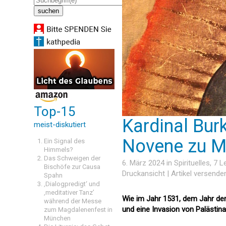
Top-15
Kardinal Bur
meist-diskutiert
Novene zu M
Ein Signal des
Himmels?
Das Schweigen der
6. März 2024 in
Spirituelles
, 7 
Bischöfe zur Causa
Druckansicht
|
Artikel versende
Spahn
‚Dialogpredigt‘ und
‚meditativer Tanz’
Wie im Jahr 1531, dem Jahr der 
während der Messe
und eine Invasion von Palästina
zum Magdalenenfest in
München