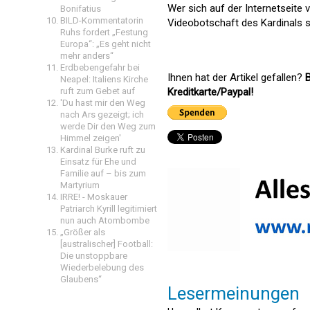
Wer sich auf der Internetseite 
Bonifatius
BILD-Kommentatorin
Videobotschaft des Kardinals s
Ruhs fordert „Festung
Europa“: „Es geht nicht
mehr anders“
Erdbebengefahr bei
Ihnen hat der Artikel gefallen?
B
Neapel: Italiens Kirche
ruft zum Gebet auf
Kreditkarte/Paypal!
'Du hast mir den Weg
nach Ars gezeigt; ich
werde Dir den Weg zum
Himmel zeigen'
Kardinal Burke ruft zu
Einsatz für Ehe und
Familie auf – bis zum
Martyrium
IRRE! - Moskauer
Patriarch Kyrill legitimiert
nun auch Atombombe
„Größer als
[australischer] Football:
Die unstoppbare
Wiederbelebung des
Glaubens“
Lesermeinungen