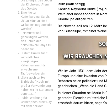
Die Liturgie: das Gebet
Rom (kath.net/jg)
der Kirche und Atem
des Geistes
Kardinal Raymond Burke (75), de
Emeritierter
Welt, aber insbesondere in No
Kurienkardinal Sarah:
Guadalupe aufgerufen.
„Riten können nicht
willkürlich abgeschafft
Die Novene soll am 12. März b
werden“
von Guadalupe, mit einer Weihe 
Leihmutter soll
gezwungen werden,
das Leben des
herzkranken Babys zu
beenden!
Bistum Huelva führt
verbindliches
zweijähriges
Katechumenat für
erwachsene
Wie im Jahr 1531, dem Jahr der 
Taufbewerber ein
Europa und eine Invasion von Pa
„Sehr geehrter Herr
Debatten seien politisiert und
Erzbischof Koch, mit
großer Verwunderung
geschrieben: „Wenn die Hand Gott 
haben wir Ihr Statement
In dieser Situation sei Maria i
zum CSD…“
gebracht. Dieselbe mütterliche
Fulda: Werbung für
Christopher Street Day
ernsthaft darum bitten, sagt Ka
mit dem heiligen