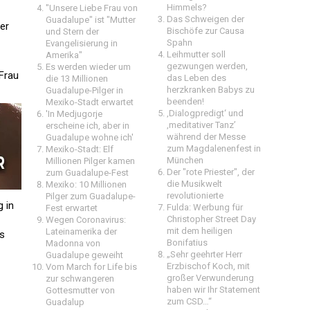
Himmels?
"Unsere Liebe Frau von
Das Schweigen der
Guadalupe" ist "Mutter
ler
Bischöfe zur Causa
und Stern der
Spahn
Evangelisierung in
Leihmutter soll
Amerika"
gezwungen werden,
Es werden wieder um
Frau
das Leben des
die 13 Millionen
herzkranken Babys zu
Guadalupe-Pilger in
beenden!
Mexiko-Stadt erwartet
‚Dialogpredigt‘ und
'In Medjugorje
‚meditativer Tanz’
erscheine ich, aber in
während der Messe
Guadalupe wohne ich'
zum Magdalenenfest in
Mexiko-Stadt: Elf
München
Millionen Pilger kamen
Der "rote Priester", der
zum Guadalupe-Fest
die Musikwelt
Mexiko: 10 Millionen
revolutionierte
Pilger zum Guadalupe-
g in
Fulda: Werbung für
Fest erwartet
Christopher Street Day
Wegen Coronavirus:
mit dem heiligen
Lateinamerika der
ls
Bonifatius
Madonna von
„Sehr geehrter Herr
Guadalupe geweiht
Erzbischof Koch, mit
Vom March for Life bis
großer Verwunderung
zur schwangeren
haben wir Ihr Statement
Gottesmutter von
zum CSD…“
Guadalup