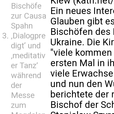
Kiew (kath.net
Bischöfe
Ein neues Inte
zur Causa
Glauben gibt e
Spahn
Bischöfen des 
‚Dialogpre
Ukraine. Die Ki
digt‘ und
"viele kommen
‚meditativ
ersten Mal in i
er Tanz’
viele Erwachsen
während
und nun den W
der
berichtete der
Messe
Bischof der S
zum