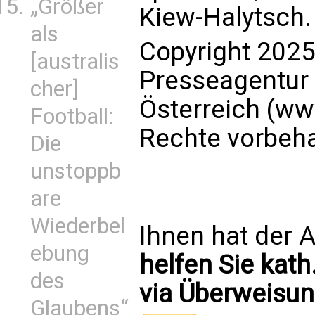
„Größer
Kiew-Halytsch.
als
Copyright 2025
[australis
Presseagentur
cher]
Österreich (ww
Football:
Rechte vorbeha
Die
unstoppb
are
Wiederbel
Ihnen hat der A
ebung
helfen Sie kath
des
via Überweisun
Glaubens“