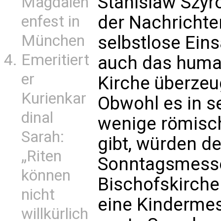
Stanislaw Szyr
Magdalen
der Nachrichte
enfest in
München
selbstlose Ein
Emeritiert
auch das huma
er
Kirche überzeug
Kurienkar
Obwohl es in s
dinal
wenige römisch
Sarah:
gibt, würden de
„Riten
Sonntagsmessen
können
Bischofskirche 
nicht
eine Kindermes
willkürlich