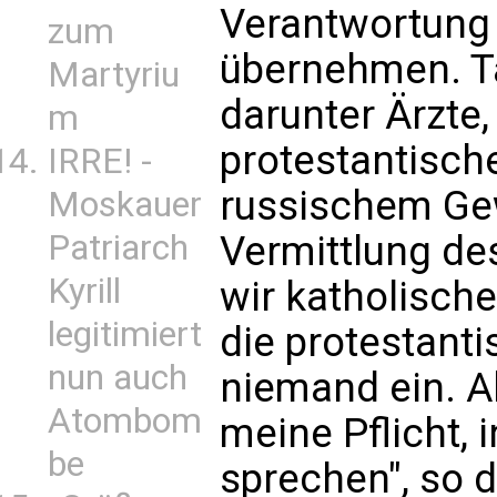
Verantwortung 
zum
übernehmen. Ta
Martyriu
darunter Ärzte,
m
protestantische
IRRE! -
russischem Ge
Moskauer
Patriarch
Vermittlung de
Kyrill
wir katholische 
legitimiert
die protestanti
nun auch
niemand ein. Al
Atombom
meine Pflicht,
be
sprechen", so 