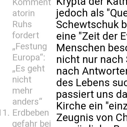
Krypta der Kat
Komment
jedoch als "Quel
atorin
Schewtschuk be
Ruhs
fordert
eine "Zeit der 
„Festung
Menschen beso
Europa“:
nicht nur nach
„Es geht
nach Antworten
nicht
des Lebens su
mehr
passiert uns da
anders“
Kirche ein "ei
Erdbeben
Zeugnis von Ch
gefahr bei