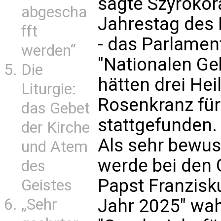
sagte Szyrokor
abgescha
Jahrestag des
fft
- das Parlament
werden“
"Nationalen Ge
Die
hätten drei He
Liturgie:
Rosenkranz für
das Gebet
stattgefunden.
der Kirche
Als sehr bewus
und Atem
werde bei den 
des
Papst Franzisk
Geistes
„Sehr
Jahr 2025" wa