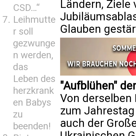
Ländern, Ziele 
CSD…“
Jubiläumsabla
Leihmutte
Glauben gestär
r soll
gezwunge
n werden,
das
Leben des
"Aufblühen" der
herzkrank
Von derselben 
en Babys
zum Jahrestag
zu
auch der Große
beenden!
Ukrainischen G