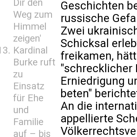
Dir den
Geschichten be
Weg zum
russische Gefa
Himmel
Zwei ukrainisch
zeigen'
Schicksal erle
Kardinal
freikamen, hät
Burke ruft
"schrecklicher F
zu
Erniedrigung u
Einsatz
beten" berichte
für Ehe
An die interna
und
appellierte Sc
Familie
Völkerrechtsv
auf – bis