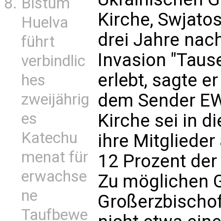
Bistum
Kirche, Swjato
Huelva
drei Jahre nac
führt
Invasion "Tau
verbindlic
erlebt, sagte e
hes
dem Sender EW
zweijährig
es
Kirche sei in d
Katechu
ihre Mitglieder
menat für
12 Prozent der
erwachse
Zu möglichen 
ne
Großerzbischof
Taufbewe