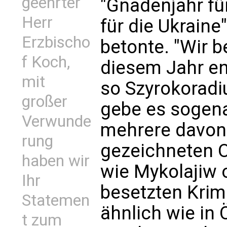
geehrter
"Gnadenjahr fü
Herr
für die Ukraine"
Erzbischo
betonte. "Wir b
f Koch,
diesem Jahr en
mit
so Szyrokoradi
großer
gebe es sogena
Verwunde
mehrere davon
rung
gezeichneten O
haben wir
wie Mykolajiw 
Ihr
besetzten Krim.
Statemen
ähnlich wie in
t zum