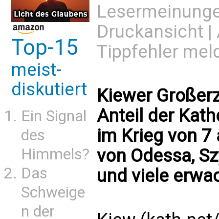
Lesermeinung
Druckansicht
|
Top-15
Tippfehler mel
meist-
diskutiert
Kiewer Großer
Anteil der Kath
Ein Signal
im Krieg von 7 
des
Himmels?
von Odessa, Sz
Das
und viele erwa
Schweige
n der