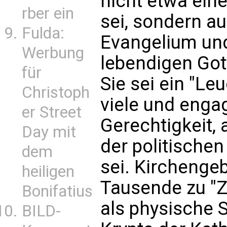
nicht etwa eine
rber ein
sei, sondern a
Fulda:
Evangelium und
Werbung
lebendigen Got
für
Sie sei ein "Le
Christoph
viele und engag
er Street
Gerechtigkeit,
Day mit
der politische
dem
sei. Kirchenge
heiligen
Tausende zu "Z
Bonifatius
als physische 
BILD-