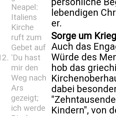
persönliche B
Neapel:
lebendigen Chri
Italiens
er.
Kirche
Sorge um Krie
ruft zum
Auch das Engag
Gebet auf
Würde des Men
'Du hast
hob das griech
mir den
Kirchenoberhau
Weg nach
Ars
dabei besonder
gezeigt;
"Zehntausende
ich werde
Kindern", von 