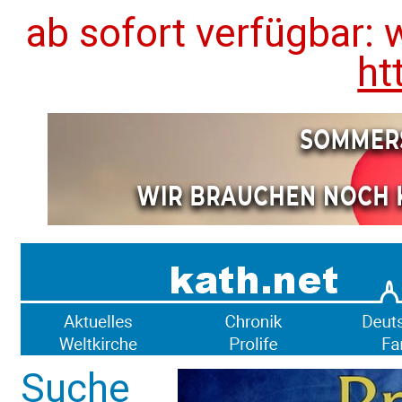
ab sofort verfügbar: 
ht
Suche