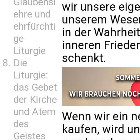
Glaubensl
wir unsere eige
ehre und
unserem Wesen 
ehrfürchti
in der Wahrheit
ge
inneren Friede
Liturgie
schenkt.
Die
Liturgie:
das Gebet
der Kirche
und Atem
Wenn wir ein n
des
kaufen, wird un
Geistes