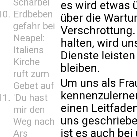
Scharbel
es wird etwas ü
Erdbeben
über die Wartu
gefahr bei
Verschrottung.
Neapel:
halten, wird un
Italiens
Dienste leisten
Kirche
bleiben.
ruft zum
Um uns als Fra
Gebet auf
kennenzulernen
'Du hast
einen Leitfaden
mir den
uns geschriebe
Weg nach
ist es auch bei
Ars