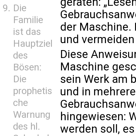
geraten: „Lesen
Die
Gebrauchsanwe
Familie
der Maschine. 
ist das
und vermeiden
Hauptziel
Diese Anweisu
des
Maschine gesch
Bösen:
sein Werk am b
Die
und in mehrere
prophetis
che
Gebrauchsanwe
Warnung
hingewiesen: W
des hl.
werden soll, es