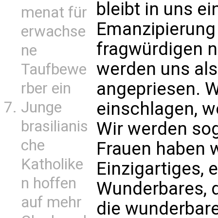
bleibt in uns e
menat für
Emanzipierung 
erwachse
fragwürdigen n
ne
werden uns als
Taufbewe
angepriesen. 
rber ein
Junge
einschlagen, w
brasilianis
Wir werden sog
che
Frauen haben w
Katholike
Einzigartiges,
n hoffen
Wunderbares, da
auf mehr
die wunderbare