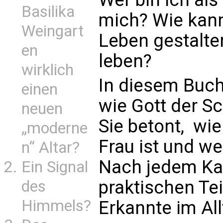
Basilika
mich? Wie kann
Weingart
Leben gestalten
en
leben?
wirklich
In diesem Buch 
einen
wie Gott der Sc
neuen
Sie betont, wie
„moderne
Frau ist und we
n“ Altar?
Nach jedem Kap
Ein Signal
praktischen Tei
des
Himmels?
Erkannte im Al