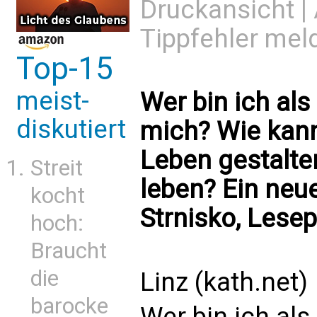
Druckansicht
|
Tippfehler mel
Top-15
meist-
Wer bin ich al
diskutiert
mich? Wie kann
Leben gestalten
Streit
leben? Ein neue
kocht
Strnisko, Lesep
hoch:
Braucht
die
Linz (kath.net)
barocke
Wer bin ich al