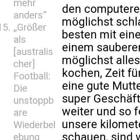
mehr
den computerer
anders“
möglichst schl
„Größer
besten mit eine
als
einem sauberen
[australis
möglichst alle
cher]
kochen, Zeit f
Football:
eine gute Mutte
Die
super Geschäft
unstoppb
weiter und so 
are
unsere kilomet
Wiederbel
schauen, sind w
ebung