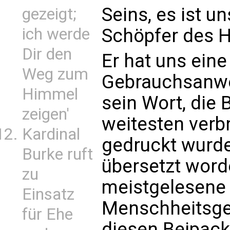
Seins, es ist un
gezeigt;
ich werde
Schöpfer des H
Dir den
Er hat uns eine
Weg zum
Gebrauchsanwei
Himmel
sein Wort, die 
zeigen'
weitesten verb
Kardinal
gedruckt wurde
Burke ruft
übersetzt word
zu
meistgelesene
Einsatz
Menschheitsge
für Ehe
diesen Beipackz