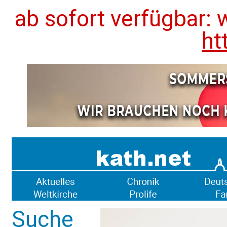
ab sofort verfügbar: 
ht
Suche