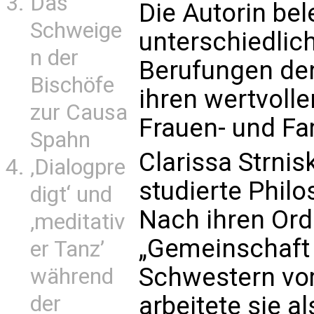
Das
Die Autorin bel
Schweige
unterschiedli
n der
Berufungen der
Bischöfe
ihren wertvolle
zur Causa
Frauen- und Fa
Spahn
Clarissa Strnis
‚Dialogpre
studierte Phil
digt‘ und
Nach ihren Ord
‚meditativ
„Gemeinschaft 
er Tanz’
Schwestern vo
während
der
arbeitete sie a