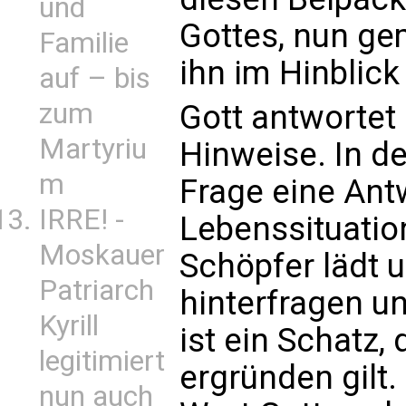
und
Gottes, nun ge
Familie
ihn im Hinblick
auf – bis
zum
Gott antwortet u
Martyriu
Hinweise. In de
m
Frage eine Ant
IRRE! -
Lebenssituatio
Moskauer
Schöpfer lädt u
Patriarch
hinterfragen un
Kyrill
ist ein Schatz,
legitimiert
ergründen gilt
nun auch