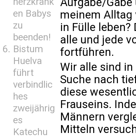
Aufgabe/Gabe u
herzkrank
en Babys
meinem Alltag 
zu
in Fülle leben?
beenden!
alle und jede v
Bistum
fortführen.
Huelva
Wir alle sind i
führt
Suche nach tie
verbindlic
diese wesentli
hes
Frauseins. Ind
zweijährig
Männern vergle
es
Mitteln versuch
Katechu