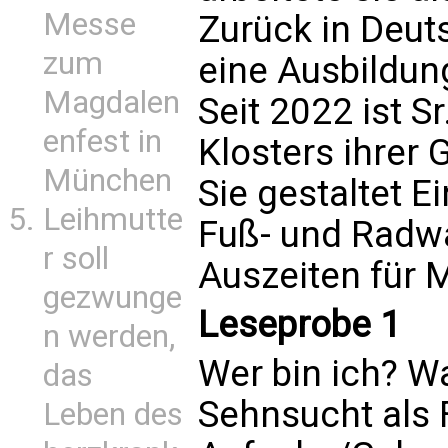
Messe
Zurück in Deut
zum
eine Ausbildung
Magdalen
Seit 2022 ist S
enfest in
Klosters ihrer 
München
Sie gestaltet E
Leihmutte
Fuß- und Radwa
r soll
Auszeiten für M
gezwunge
Leseprobe 1
n werden,
Wer bin ich? Wa
das
Sehnsucht als 
Leben des