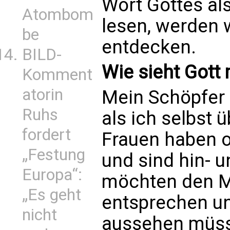
Wort Gottes al
Atombom
lesen, werden 
be
entdecken.
BILD-
Wie sieht Gott 
Komment
atorin
Mein Schöpfer 
Ruhs
als ich selbst 
fordert
Frauen haben o
„Festung
und sind hin- u
Europa“:
möchten den M
„Es geht
entsprechen un
nicht
aussehen müsst