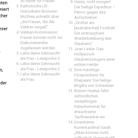
zu Recht für Frauen
Heute, nicht morgen!
mten
Katholische US-
Der heilige Expeditus –
miert
Historikerin Bronwen
Patron gegen das
cher
McShea schreibt über
Aufschieben
„die Frauen, die der
„Größer als
Vatikan vergaß“
[australischer] Football:
eser
Vatikan-Kommission:
Die unstoppbare
Frauen können nicht zur
Wiederbelebung des
Diakonenweihe
h
Glaubens“
zugelassen werden
Joan Leslie: Das
.
Lebe deine Sehnsucht
Hollywood-
als Frau - Leseprobe 3
Glaubenszeugnis einer
Lebe deine Sehnsucht
echten Heldin
als Frau - Leseprobe 2
n,
Eine mächtige
Lebe deine Sehnsucht
Fürsprecherin für
als Frau
Ehepaare: Die heilige
oder
Birgitta von Schweden
Bistum Huelva führt
verbindliches
zweijähriges
Katechumenat für
erwachsene
Taufbewerber ein
Emeritierter
Kurienkardinal Sarah:
„Riten können nicht
willkürlich abgeschafft