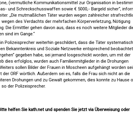
fone, (vermutliche Kommunikationsmittel zur Organisation in bestim
as- und Schreckschusswaffen sowie € 5000,- Bargeld sicher“, infor
ter. „Die mutmaßlichen Täter wurden wegen zahlreicher strafrechtli
re wegen des Verdachts der mehrfachen Körperverletzung, Nötigung
ng. Die Ermittler gehen davon aus, dass es noch weitere Mitglieder di
gen sind im Gange.“
n Polizeisprecher weiterhin geschildert, dass die Täter systematisc
en Bekanntenkreis und Soziale Netzwerke entsprechend beobachtet
rgehen“ gegeben habe, sei jemand losgeschickt worden, um mit der
ieb dies erfolglos, wurden auch Familienmitglieder in die Drohungen
„Weiters sollen Bilder der Frauen in Moscheen aufgehängt worden sei
t der ORF wörtlich. Außerdem sei es, falls die Frau sich nicht an die
eiteren Drohungen und zu Gewalt gekommen, dies konnte zu Hause 
 so der Polizeisprecher.
itte helfen Sie kath.net und spenden Sie jetzt via Überweisung oder