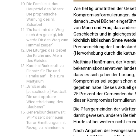
Die Familie ist das
Wie heftig umstritten der Gese
Hauptziel des Bösen:
Die prophetische
Kompromissformulierungen, die
Warnung des hl.
danach „zwei Bücher eingeführt
Scharbel
von Mann und Frau, das andere 
'Du hast mir den Weg
Geschlechts und in gleichgestell
nach Ars gezeigt; ich
werde Dir den Weg zum
kirchlich biblischen Sinne werd
Himmel zeigen'
Pressemeldung der Landeskirch
Die Liturgie: das Gebet
(Hervorhebung durch die kath.n
der Kirche und Atem
des Geistes
Matthias Hanßmann, der Vorsit
Kardinal Burke ruft zu
bekenntniskonservativen landes
Einsatz für Ehe und
dass es sich ja bei der Lösung
Familie auf – bis zum
Kompromiss sei sogar schon e
Martyrium
„Größer als
gegeben habe. Dieses aktuell 
[australischer] Football:
25 Prozent der Gemeinden die 
Die unstoppbare
dieser Kompromissformulierung
Wiederbelebung des
Glaubens“
Die Pfarrgemeinden der württe
Generalbundesanwalt:
damit gewesen, anderen Bezieh
94 Prozent der neuen
Hürde ist bei weitem nicht errei
Terror-Ermittlungen mit
Bezug zu Islamismus
Nach Angaben der Evangelische