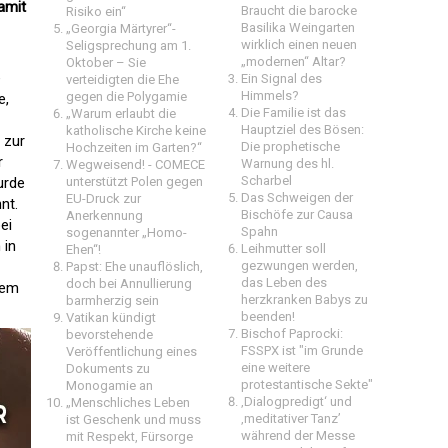
damit
Braucht die barocke
Risiko ein“
Basilika Weingarten
„Georgia Märtyrer“-
wirklich einen neuen
Seligsprechung am 1.
„modernen“ Altar?
Oktober – Sie
e
Ein Signal des
verteidigten die Ehe
Himmels?
gegen die Polygamie
e,
Die Familie ist das
„Warum erlaubt die
Hauptziel des Bösen:
katholische Kirche keine
 zur
Die prophetische
Hochzeiten im Garten?“
r
Warnung des hl.
Wegweisend! - COMECE
Scharbel
urde
unterstützt Polen gegen
Das Schweigen der
EU-Druck zur
nt.
Bischöfe zur Causa
Anerkennung
ei
Spahn
sogenannter „Homo-
 in
Leihmutter soll
Ehen“!
gezwungen werden,
Papst: Ehe unauflöslich,
das Leben des
doch bei Annullierung
dem
herzkranken Babys zu
barmherzig sein
beenden!
Vatikan kündigt
Bischof Paprocki:
bevorstehende
FSSPX ist "im Grunde
Veröffentlichung eines
eine weitere
Dokuments zu
protestantische Sekte"
Monogamie an
‚Dialogpredigt‘ und
„Menschliches Leben
‚meditativer Tanz’
ist Geschenk und muss
während der Messe
mit Respekt, Fürsorge