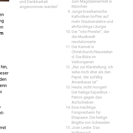
zum Magdalenenfest in
und Dankbarkeit
München
angenommen werden“
Junge brasilianische
en
Katholiken hoffen auf
ng
mehr Glaubenslehre und
en
ehrfürchtige Liturgie
Der "rote Priester", der
im
die Musikwelt
revolutionierte
Der Karmel in
Christchurch/Neuseelan
d: Die Blüte im
Verborgenen
hin,
„Nur zur Klarstellung: Ich
sehe mich eher als den
ieser
Papst, der zufällig
nden
Amerikaner ist“
wenn
Heute, nicht morgen!
i
Der heilige Expeditus –
Patron gegen das
Aufschieben
h
Eine mächtige
nt-
Fürsprecherin für
Ehepaare: Die heilige
Birgitta von Schweden
mit
Joan Leslie: Das
Hollywood-