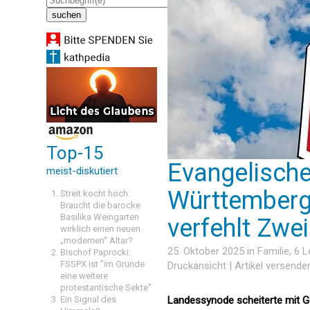
Top-15
Evangelische
meist-diskutiert
Württemberg:
Streit kocht hoch:
Braucht die barocke
Basilika Weingarten
verfehlt Zwei
wirklich einen neuen
„modernen“ Altar?
25. Oktober 2025 in
Familie
, 6 
Bischof Paprocki:
FSSPX ist "im Grunde
Druckansicht
|
Artikel versende
eine weitere
protestantische Sekte"
Ein Signal des
Landessynode scheiterte mit 