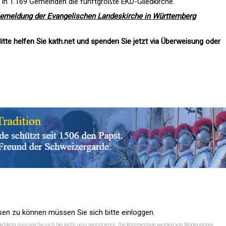
n in 1.169 Gemeinden die fünftgrößte EKD-Gliedkirche.
semeldung der Evangelischen Landeskirche in Württemberg
itte helfen Sie kath.net und spenden Sie jetzt via Überweisung oder
n zu können müssen Sie sich bitte einloggen.
Artikeln müssen Sie sich bei
kathLogin registrieren
. Die Kommentare werden von Moderatoren