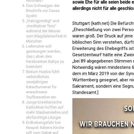
Himmels?
sowie Ehe für alle seien beide e
Das Schweigen der
allerdings nicht für alle geschl
Bischöfe zur Causa
Spahn
‚Dialogpredigt‘ und
Stuttgart (kath.net) Die Befür
‚meditativer Tanz’
„Eheschließung von zwei Persone
während der Messe
waren groß. Der Druck auf jene
zum Magdalenenfest in
München
biblischen Sinn verstehen, dür
Leihmutter soll
Erweiterung des Ehebegriffs is
gezwungen werden,
Gesetzentwurf hätte eine Zweid
das Leben des
„bei 89 abgegebenen Stimmen m
herzkranken Babys zu
beenden!
Notwendig wären mindestens 60
Bistum Huelva führt
dem im März 2019 von der Syn
verbindliches
Württemberg gesegnet, aber nic
zweijähriges
Sakrament, sondern eine Segnu
Katechumenat für
erwachsene
Standesamt.]
Taufbewerber ein
Junge brasilianische
Katholiken hoffen auf
mehr Glaubenslehre und
ehrfürchtige Liturgie
Erdbebengefahr bei
Neapel: Italiens Kirche
ruft zum Gebet auf