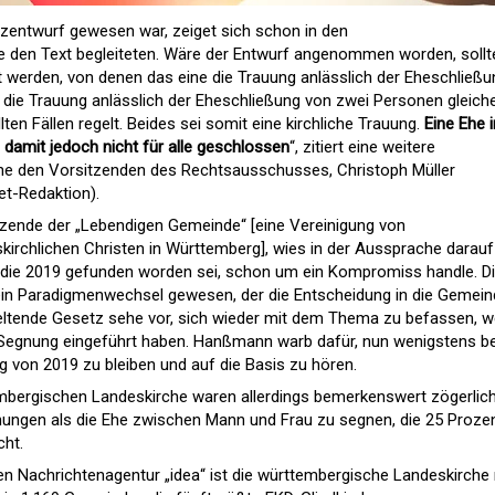
tzentwurf gewesen war, zeiget sich schon in den
 den Text begleiteten. Wäre der Entwurf angenommen worden, sollt
 werden, von denen das eine die Trauung anlässlich der Eheschließu
die Trauung anlässlich der Eheschließung von zwei Personen gleich
ten Fällen regelt. Beides sei somit eine kirchliche Trauung.
Eine Ehe 
e damit jedoch nicht für alle geschlossen
“, zitiert eine weitere
e den Vorsitzenden des Rechtsausschusses, Christoph Müller
et-Redaktion).
zende der „Lebendigen Gemeinde“ [eine Vereinigung von
kirchlichen Christen in Württemberg], wies in der Aussprache darauf 
, die 2019 gefunden worden sei, schon um ein Kompromiss handle. D
in Paradigmenwechsel gewesen, der die Entscheidung in die Gemei
geltende Gesetz sehe vor, sich wieder mit dem Thema zu befassen, 
Segnung eingeführt haben. Hanßmann warb dafür, nun wenigstens be
 von 2019 zu bleiben und auf die Basis zu hören.
mbergischen Landeskirche waren allerdings bemerkenswert zögerlic
ungen als die Ehe zwischen Mann und Frau zu segnen, die 25 Proze
cht.
n Nachrichtenagentur „idea“ ist die württembergische Landeskirche 