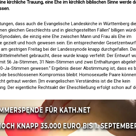
ine kirchliche Trauung, eine Ehe im kirchlich biblischen Sinne werde 
ossen.
chtungen, dass auch die Evangelische Landeskirche in Württemberg di
n gleichen Geschlechts und in gleichgestellten Fällen“ billigen würd
 Synodalen, die einzig eine Ehe zwischen Mann und Frau als Ehe im
fte gezielt und hoch gewesen sein. Ein entsprechender Gesetzentwurf
t am gestrigen Freitag bei der Landessynode knapp durchgefallen. De
rittelmehrheit gebraucht, diese wurde knapp verfehlt. Der Entwurf w
it 56 Ja-Stimmen, 31 Nein-Stimmen und zwei Enthaltungen abgeleh
-Ja-Stimmen gewesen.“ Ergebnis dieser Abstimmung ist, dass es b
ode beschlossenen Kompromiss bleibt: Homosexuelle Paare können
ht getraut werden. [Im evangelischen Verständnis ist die Ehe kein
ng. Der eigentliche Rechtsakt der Eheschließung erfolgt schon auf 