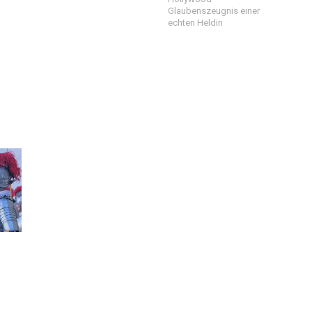
Glaubenszeugnis einer
echten Heldin