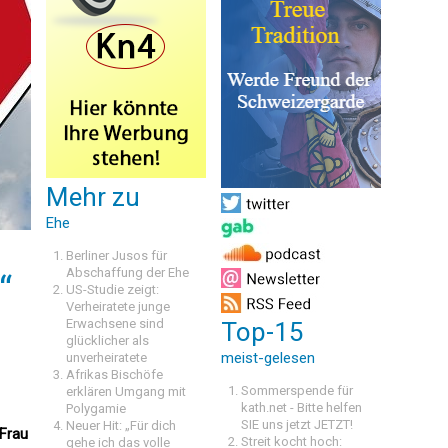
Mehr zu
Ehe
Berliner Jusos für
Abschaffung der Ehe
“
US-Studie zeigt:
Verheiratete junge
Erwachsene sind
Top-15
glücklicher als
meist-gelesen
unverheiratete
Afrikas Bischöfe
Sommerspende für
erklären Umgang mit
kath.net - Bitte helfen
Polygamie
SIE uns jetzt JETZT!
Neuer Hit: „Für dich
Frau
Streit kocht hoch:
gehe ich das volle