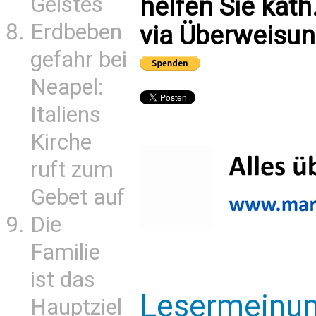
Geistes
helfen Sie kath
Erdbeben
via Überweisun
gefahr bei
Neapel:
Italiens
Kirche
ruft zum
Gebet auf
Die
Familie
ist das
Lesermeinu
Hauptziel