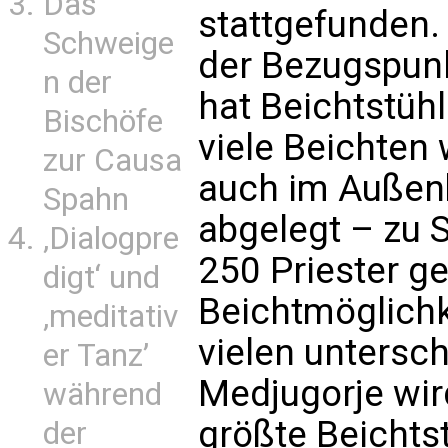
Das
stattgefunden. 
Schweige
der Bezugspunkt
n der
hat Beichtstüh
Bischöfe
viele Beichten
zur Causa
auch im Außenb
Spahn
abgelegt – zu 
‚Dialogpre
250 Priester ge
digt‘ und
Beichtmöglichke
‚meditativ
vielen untersc
er Tanz’
Medjugorje wir
während
größte Beichts
der