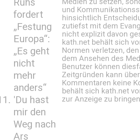
Ruhs
Medien zu setzen, sond
und Kommunikationsst
fordert
hinsichtlich Entscheid
„Festung
zutiefst mit dem Eva
nicht explizit davon ge
Europa“:
kath.net behält sich v
„Es geht
Normen verletzen, den
dem Ansehen des Mediu
nicht
Benutzer können diesfa
mehr
Zeitgründen kann über
Kommentaren keine Ko
anders“
behält sich kath.net vo
'Du hast
zur Anzeige zu bringen
mir den
Weg nach
Ars