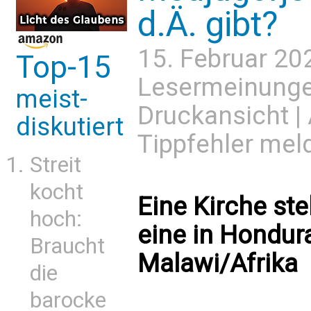
d.Ä. gibt?
15. Februar 20
Top-15
Lesermeinung
meist-
Druckansicht
|
diskutiert
Tippfehler mel
Streit
kocht
Eine Kirche ste
hoch:
eine in Hondur
Braucht
Malawi/Afrika
die
barocke