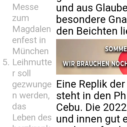
Messe
und aus Glaube
zum
besondere Gnade
Magdalen
den Beichten li
enfest in
München
Leihmutte
r soll
Eine Replik de
gezwunge
steht in den Ph
n werden,
das
Cebu. Die 2022 
Leben des
und innen gut 