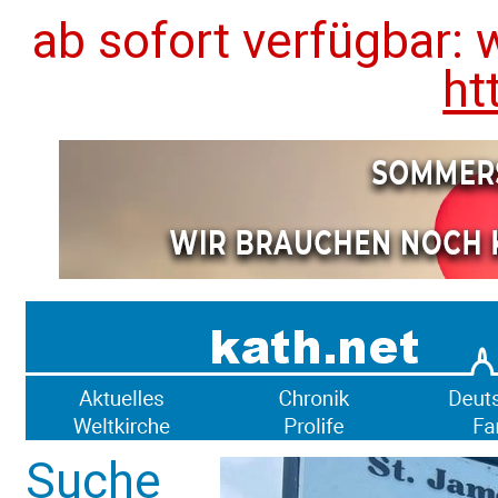
ab sofort verfügbar: 
ht
Suche