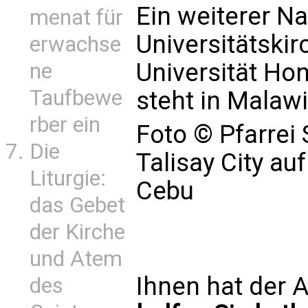
Ein weiterer Na
menat für
Universitätski
erwachse
Universität Hon
ne
Taufbewe
steht in Malawi,
rber ein
Foto © Pfarrei 
Die
Talisay City auf
Liturgie:
Cebu
das Gebet
der Kirche
und Atem
Ihnen hat der A
des