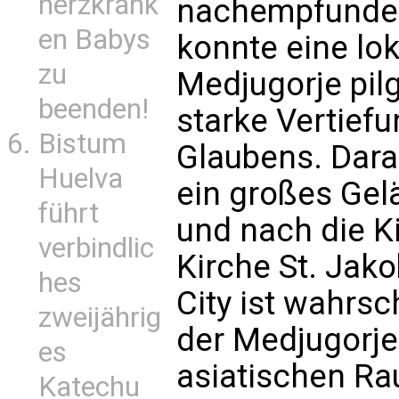
herzkrank
nachempfunden
en Babys
konnte eine lo
zu
Medjugorje pilg
beenden!
starke Vertiefu
Bistum
Glaubens. Dara
Huelva
ein großes Gel
führt
und nach die K
verbindlic
Kirche St. Jako
hes
City ist wahrsc
zweijährig
der Medjugorj
es
asiatischen R
Katechu