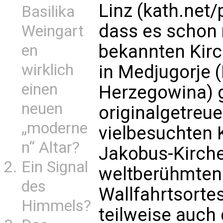
Linz (kath.net/
Basilika
dass es schon
Weingart
bekannten Kirc
en
wirklich
in Medjugorje 
einen
Herzegowina) gi
neuen
originalgetreu
„moderne
vielbesuchten K
n“ Altar?
Jakobus-Kirche 
Ein Signal
weltberühmten
des
Wallfahrtsortes
Himmels?
teilweise auch