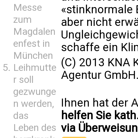
Messe
«stinknormale 
zum
aber nicht erw
Magdalen
Ungleichgewic
enfest in
schaffe ein Kli
München
(C) 2013 KNA K
Leihmutte
Agentur GmbH. 
r soll
gezwunge
Ihnen hat der A
n werden,
helfen Sie kath
das
via Überweisun
Leben des