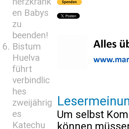
herzkrank
en Babys
zu
beenden!
Bistum
Huelva
führt
verbindlic
hes
Lesermeinu
zweijährig
Um selbst Kom
es
Katechu
können müssen 