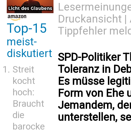
Lesermeinung
Druckansicht
|
Top-15
Tippfehler mel
meist-
diskutiert
SPD-Politiker T
Toleranz in De
Streit
Es müsse legiti
kocht
Form von Ehe u
hoch:
Braucht
Jemandem, der
die
unterstellen, se
barocke