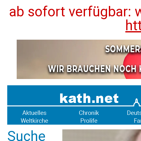
ab sofort verfügbar: 
ht
Suche