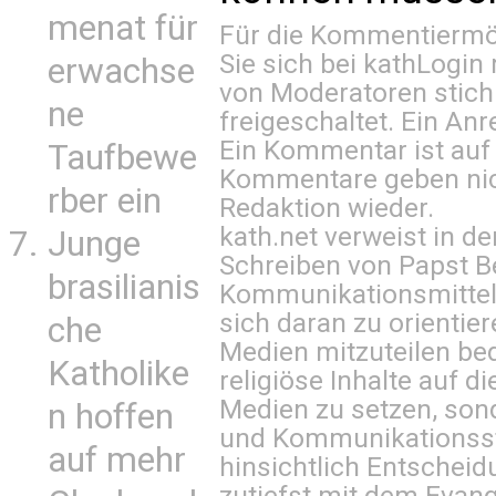
menat für
Für die Kommentiermög
Sie sich bei
kathLogin 
erwachse
von Moderatoren stich
ne
freigeschaltet. Ein Anr
Ein Kommentar ist auf
Taufbewe
Kommentare geben nic
rber ein
Redaktion wieder.
kath.net verweist in
Junge
Schreiben von Papst B
brasilianis
Kommunikationsmittel 
sich daran zu orientie
che
Medien mitzuteilen be
Katholike
religiöse Inhalte auf 
Medien zu setzen, sond
n hoffen
und Kommunikationsst
auf mehr
hinsichtlich Entscheid
zutiefst mit dem Eva