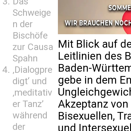
Das
Schweige
n der
Bischöfe
Mit Blick auf d
zur Causa
Leitlinien des 
Spahn
Baden-Württemb
‚Dialogpre
gebe in dem En
digt‘ und
Ungleichgewicht
‚meditativ
Akzeptanz von
er Tanz’
Bisexuellen, T
während
der
und Intersexuel