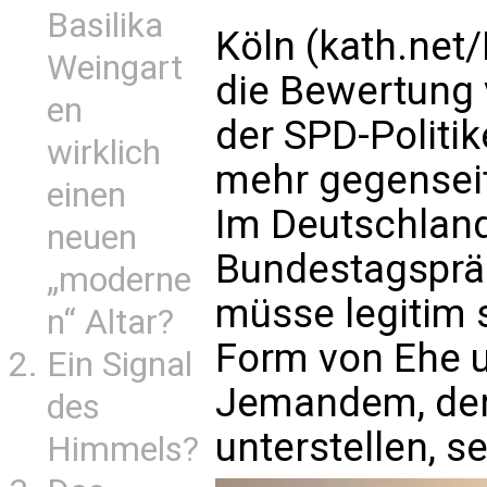
Basilika
Köln (kath.net
Weingart
die Bewertung 
en
der SPD-Politi
wirklich
mehr gegenseit
einen
Im Deutschland
neuen
Bundestagsprä
„moderne
müsse legitim s
n“ Altar?
Form von Ehe u
Ein Signal
Jemandem, der
des
unterstellen, se
Himmels?