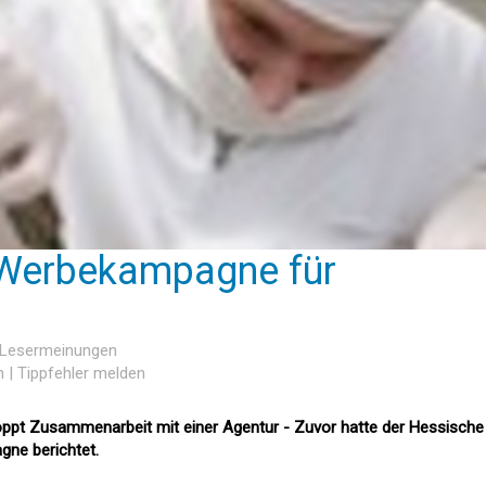
 Werbekampagne für
'
3 Lesermeinungen
n
|
Tippfehler melden
ppt Zusammenarbeit mit einer Agentur - Zuvor hatte der Hessische
ne berichtet.