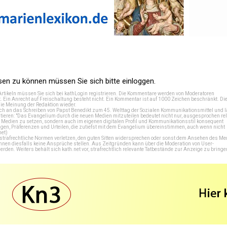
n zu können müssen Sie sich bitte einloggen.
Artikeln müssen Sie sich bei
kathLogin registrieren
. Die Kommentare werden von Moderatoren
t. Ein Anrecht auf Freischaltung besteht nicht. Ein Kommentar ist auf 1000 Zeichen beschränkt. Di
e Meinung der Redaktion wieder.
 an das Schreiben von Papst Benedikt zum 45. Welttag der Sozialen Kommunikationsmittel und lä
tieren: "Das Evangelium durch die neuen Medien mitzuteilen bedeutet nicht nur, ausgesprochen rel
en Medien zu setzen, sondern auch im eigenen digitalen Profil und Kommunikationsstil konsequent
en, Präferenzen und Urteilen, die zutiefst mit dem Evangelium übereinstimmen, auch wenn nicht
net
)
e strafrechtliche Normen verletzen, den guten Sitten widersprechen oder sonst dem Ansehen des M
önnen diesfalls keine Ansprüche stellen. Aus Zeitgründen kann über die Moderation von User-
en. Weiters behält sich kath.net vor, strafrechtlich relevante Tatbestände zur Anzeige zu bringe