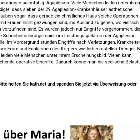
erationen salonfähig. Agaplesion: Viele Menschen leiden unter ihre
idigte, dass sieben der 29 Agaplesion-Krankenhäuser ästhetische
glauben sogar, dass gerade ein christliches Haus solche Operatione
damit Frauen nicht gezwungen sind, ins Ausland zu gehen, wo vielfach
s vorzufinden sind. Es würden jedoch nur Eingriffe vorgenommen, di
Die Schönheitschirurgie spiele im Leistungsspektrum der Agaplesion-
olle. Im Vordergrund stünden Eingriffe nach Verletzungen, Krankheite
um Form und Funktionen des Körpers wiederherzustellen. Drenger: 
 leiden viele Menschen unter ihrem Erscheinungsbild. Vielen kann
hende operative Eingriffe. Dadurch könne man die seelische Belast
itte helfen Sie kath.net und spenden Sie jetzt via Überweisung oder