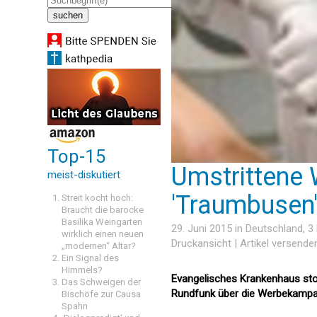
Top-15
Umstrittene
meist-diskutiert
'Traumbusen
Streit kocht hoch:
Braucht die barocke
Basilika Weingarten
29. Juni 2015 in
Deutschland
, 
wirklich einen neuen
Druckansicht
|
Artikel versende
„modernen“ Altar?
Ein Signal des
Himmels?
Evangelisches Krankenhaus sto
Das Schweigen der
Rundfunk über die Werbekampag
Bischöfe zur Causa
Spahn