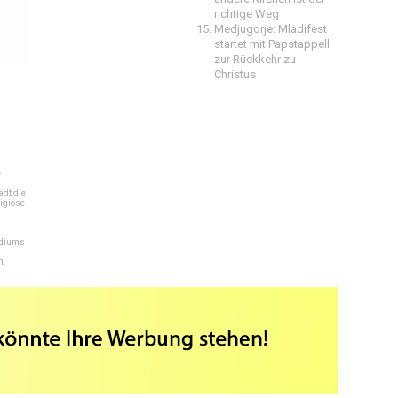
richtige Weg
Medjugorje: Mladifest
startet mit Papstappell
zur Rückkehr zu
Christus
e
dt die
igiöse
ediums
n.