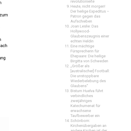
revolutionierte
m
Heute, nicht morgen!
Der heilige Expeditus –
n zum
Patron gegen das
Aufschieben
Joan Leslie: Das
e
Hollywood-
Glaubenszeugnis einer
n
echten Heldin
Nach
Eine mächtige
Fürsprecherin für
Ehepaare: Die heilige
ung
Birgitta von Schweden
„Größer als
[australischer] Football:
Die unstoppbare
Wiederbelebung des
Glaubens“
Bistum Huelva führt
verbindliches
zweijähriges
Katechumenat für
erwachsene
Taufbewerber ein
Schönborn:
Kirchenübergaben an
andere Kirchen ist der