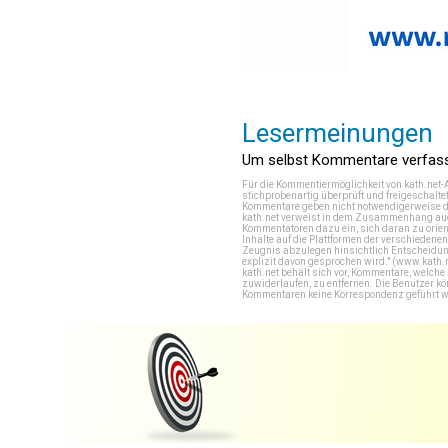
Lesermeinungen
Um selbst Kommentare verfasse
Für die Kommentiermöglichkeit von kath.net-
stichprobenartig überprüft und freigeschalte
Kommentare geben nicht notwendigerweise di
kath.net verweist in dem Zusammenhang auch
Kommentatoren dazu ein, sich daran zu orien
Inhalte auf die Plattformen der verschieden
Zeugnis abzulegen hinsichtlich Entscheidung
explizit davon gesprochen wird." (
www.kath.
kath.net behält sich vor, Kommentare, welch
zuwiderlaufen, zu entfernen. Die Benutzer k
Kommentaren keine Korrespondenz geführt werd