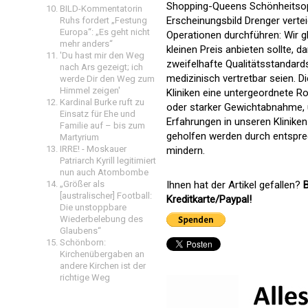
Shopping-Queens Schönheitsop
BILD-Kommentatorin
Erscheinungsbild Drenger verte
Ruhs fordert „Festung
Europa“: „Es geht nicht
Operationen durchführen: Wir 
mehr anders“
kleinen Preis anbieten sollte, 
'Du hast mir den Weg
zweifelhafte Qualitätsstandard
nach Ars gezeigt; ich
medizinisch vertretbar seien. 
werde Dir den Weg zum
Himmel zeigen'
Kliniken eine untergeordnete R
Kardinal Burke ruft zu
oder starker Gewichtabnahme, 
Einsatz für Ehe und
Erfahrungen in unseren Kliniken
Familie auf – bis zum
geholfen werden durch entsprec
Martyrium
IRRE! - Moskauer
mindern.
Patriarch Kyrill legitimiert
nun auch Atombombe
Ihnen hat der Artikel gefallen?
B
„Größer als
[australischer] Football:
Kreditkarte/Paypal!
Die unstoppbare
Wiederbelebung des
Glaubens“
Schönborn:
Kirchenübergaben an
andere Kirchen ist der
richtige Weg