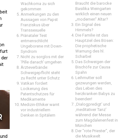
Braucht die barocke
Wachkoma zu sich
Basilika Weingarten
gekommen
beit
wirklich einen neuen
Anmerkungen zu den
m
„modernen“ Altar?
Aussagen von Papst
ur
Ein Signal des
Franziskus über
Himmels?
Transsexuelle
Die Familie ist das
Pränataler Test
Hauptziel des Bösen:
entmenschlicht
ion
Die prophetische
Ungeborene mit Down-
furt
Warnung des hl.
Syndrom
Scharbel
Nicht zu sorglos mit der
 der
Das Schweigen der
'Pille danach' umgehen
it
Bischöfe zur Causa
Ärzteverbände:
Spahn
Schweigepflicht steht
Leihmutter soll
zu Recht unter Schutz
gezwungen werden,
Vatikan fordert
das Leben des
Lockerung des
herzkranken Babys zu
Patentschutzes für
beenden!
Medikamente
‚Dialogpredigt‘ und
Medizin-Ethiker warnt
‚meditativer Tanz’
vor industriellem
während der Messe
Denken in Spitälern
zum Magdalenenfest in
München
Der "rote Priester", der
 und
die Musikwelt