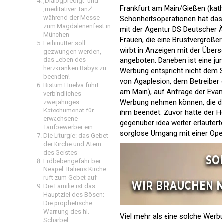
‚Dialogpredigt‘ und
Frankfurt am Main/Gießen (kath
‚meditativer Tanz’
während der Messe
Schönheitsoperationen hat das
zum Magdalenenfest in
mit der Agentur DS Deutscher 
München
Frauen, die eine Brustvergröße
Leihmutter soll
wirbt in Anzeigen mit der Übers
gezwungen werden,
angeboten. Daneben ist eine jun
das Leben des
herzkranken Babys zu
Werbung entspricht nicht dem 
beenden!
von Agaplesion, dem Betreiber 
Bistum Huelva führt
am Main), auf Anfrage der Evang
verbindliches
Werbung nehmen können, die de
zweijähriges
Katechumenat für
ihm beendet. Zuvor hatte der
erwachsene
gegenüber idea weiter erläuterte
Taufbewerber ein
sorglose Umgang mit einer Operat
Die Liturgie: das Gebet
der Kirche und Atem
des Geistes
Erdbebengefahr bei
Neapel: Italiens Kirche
ruft zum Gebet auf
Die Familie ist das
Hauptziel des Bösen:
Die prophetische
Warnung des hl.
Viel mehr als eine solche Werb
Scharbel