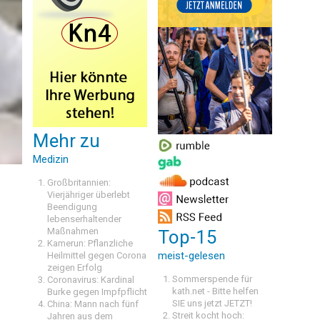
Mehr zu
Medizin
Großbritannien:
Vierjähriger überlebt
Beendigung
lebenserhaltender
Maßnahmen
Top-15
Kamerun: Pflanzliche
meist-gelesen
Heilmittel gegen Corona
zeigen Erfolg
Sommerspende für
Coronavirus: Kardinal
kath.net - Bitte helfen
Burke gegen Impfpflicht
SIE uns jetzt JETZT!
China: Mann nach fünf
Streit kocht hoch:
Jahren aus dem