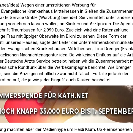
.net/
idea
) Wegen einer umstrittenen Werbung für
 Evangelische Krankenhaus Mittelhessen in Gießen die Zusammenar
Ärzte Service GmbH (Würzburg) beendet. Sie vermittelt unter andere
rung vornehmen lassen wollen, an Kliniken und Arztpraxen. Die Agent
chrift Traumbusen für 2.999 Euro. Zugleich wird eine Ratenzahlung
ge Frau mit üppiger Oberweite im Bikini zu sehen. Diese Form der
Stil unseres Hauses, sagte der Leiter der Unternehmenskommunikat
des Evangelischen Krankenhauses Mittelhessen, Tino Drenger (Frank
elischen Nachrichtenagentur idea. Da wir keinen Einfluss auf die Art
r Deutsche Ärzte Service betreibt, haben wir die Zusammenarbeit m
 Hessische Rundfunk über die Werbekampagne berichtet. Wie Drenger
, sind die Anzeigen inhaltlich zwar nicht falsch. Es falle jedoch der
ion auf, die ja wie jeder Eingriff auch Risiken beinhaltet.
ung machten aber der Medienhype um Heidi Klum, US-Fernsehserien