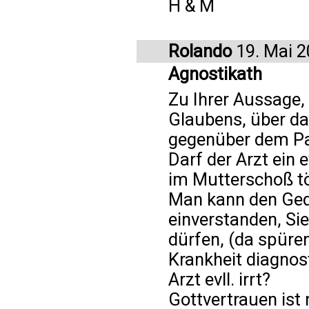
H & M
Rolando
19. Mai 
Agnostikath
Zu Ihrer Aussage, 
Glaubens, über da
gegenüber dem Pat
Darf der Arzt ein 
im Mutterschoß t
Man kann den Ged
einverstanden, Si
dürfen, (da spüren
Krankheit diagnos
Arzt evll. irrt?
Gottvertrauen ist 