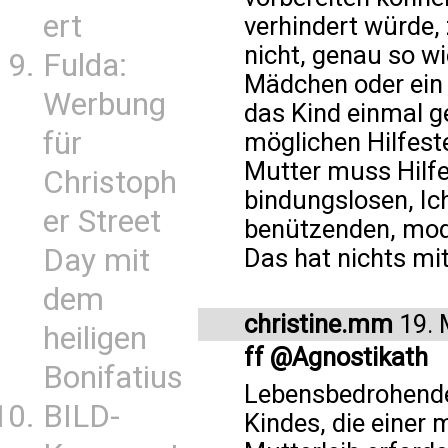
ert
verhindert würde,
nicht, genau so wi
Fulda:
Mädchen oder ein 
Werbung
das Kind einmal ge
für
möglichen Hilfest
Mutter muss Hilfe
Christoph
bindungslosen, Ic
er Street
benützenden, moder
Day mit
Das hat nichts mit
dem
christine.mm
19. 
heiligen
ff @Agnostikath
Bonifatius
Lebensbedrohende
BILD-
Kindes, die einer