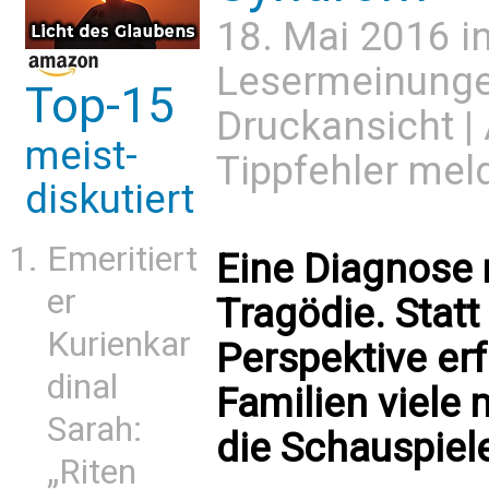
18. Mai 2016 i
Lesermeinung
Top-15
Druckansicht
|
meist-
Tippfehler mel
diskutiert
Emeritiert
Eine Diagnose 
er
Tragödie. Statt
Kurienkar
Perspektive er
dinal
Familien viele 
Sarah:
die Schauspieler
„Riten