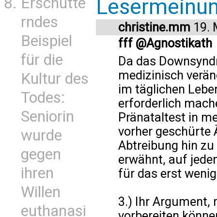
Lesermeinu
Erschütte
rndes
christine.mm
19. 
Beispiel
fff @Agnostikath
für die
Da das Downsyndr
medizinisch veränd
Kultur des
im täglichen Lebe
Todes:
erforderlich mache
Seniorin
Pränataltest in m
vorher geschürte 
wurde
Abtreibung hin zu 
gegen
erwähnt, auf jeden
ihren
für das erst weni
Willen
3.) Ihr Argument,
euthanasi
vorbereiten könne