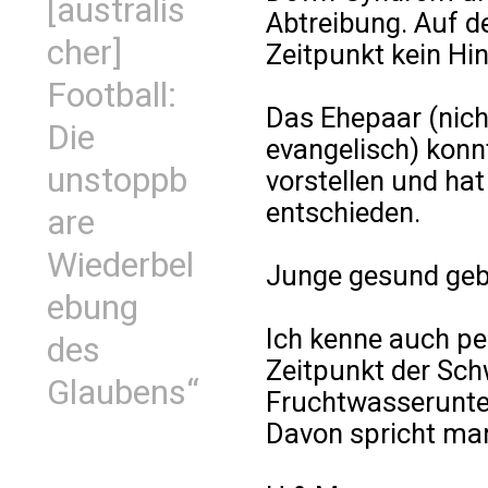
[australis
Abtreibung. Auf d
cher]
Zeitpunkt kein Hi
Football:
Das Ehepaar (nicht
Die
evangelisch) konn
unstoppb
vorstellen und hat
entschieden.
are
Wiederbel
Junge gesund geb
ebung
Ich kenne auch pe
des
Zeitpunkt der Sch
Glaubens“
Fruchtwasserunter
Davon spricht man