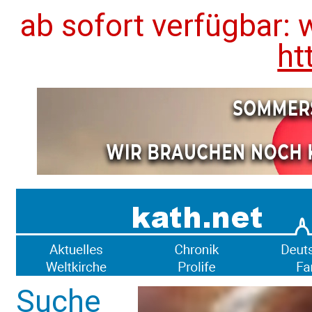
ab sofort verfügbar: 
ht
Suche