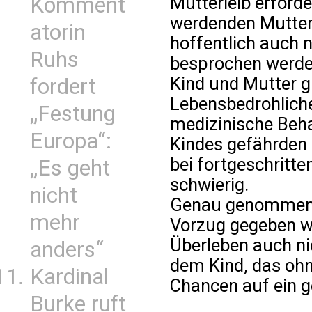
Mutterleib erford
Komment
werdenden Mutter
atorin
hoffentlich auch 
Ruhs
besprochen werde
Kind und Mutter 
fordert
Lebensbedrohliche
„Festung
medizinische Beh
Europa“:
Kindes gefährden 
bei fortgeschritt
„Es geht
schwierig.
nicht
Genau genommen
mehr
Vorzug gegeben we
Überleben auch ni
anders“
dem Kind, das ohn
Kardinal
Chancen auf ein g
Burke ruft