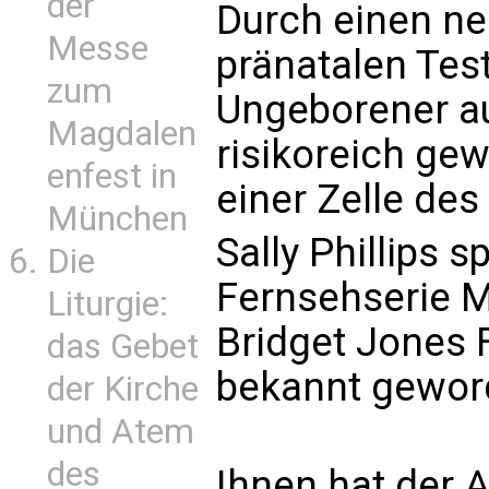
der
Durch einen ne
Messe
pränatalen Tes
zum
Ungeborener a
Magdalen
risikoreich ge
enfest in
einer Zelle des
München
Sally Phillips s
Die
Fernsehserie M
Liturgie:
Bridget Jones 
das Gebet
bekannt gewor
der Kirche
und Atem
des
Ihnen hat der A