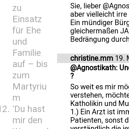
Sie, lieber @Agnos
zu
aber vielleicht ir
Einsatz
Ein mündiger Bür
für Ehe
gleichermaßen JA
Bedrängung durch a
und
Familie
christine.mm
19. 
auf – bis
@Agnostikath: Un
zum
?
Martyriu
So weit es mir mög
verstehen, möchte
m
Katholikin und Mu
'Du hast
1.) Ein Arzt ist im
mir den
Patienten, sonst 
verständlich die j