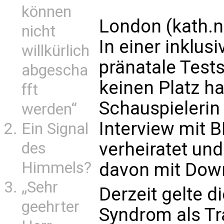
können
London (kath.n
nicht
In einer inklus
willkürlich
pränatale Tes
abgescha
keinen Platz ha
fft
Schauspielerin 
werden“
Interview mit BB
Ein Signal
verheiratet und
des
Himmels?
davon mit Dow
„Sehr
Derzeit gelte d
geehrter
Syndrom als Tr