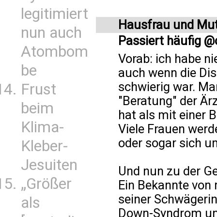
legitimiert
Hausfrau und Mut
nun auch
Passiert häufig @
Atombom
Vorab: ich habe ni
be
auch wenn die Dis
schwierig war. Man
Frust
"Beratung" der Är
beim
hat als mit einer
Klima-
Viele Frauen werde
oder sogar sich u
Kleber-
Jesuiten
Und nun zu der Ge
„Größer
Ein Bekannte von 
seiner Schwägerin.
als
Down-Syndrom und