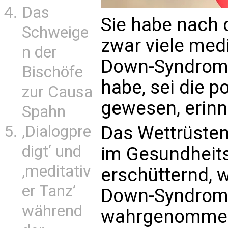
Das
Sie habe nach 
Schweige
zwar viele medi
n der
Down-Syndrom e
Bischöfe
habe, sei die p
zur Causa
gewesen, erinne
Spahn
Das Wettrüste
‚Dialogpre
digt‘ und
im Gesundheits
‚meditativ
erschütternd, 
er Tanz’
Down-Syndrom 
während
wahrgenommen 