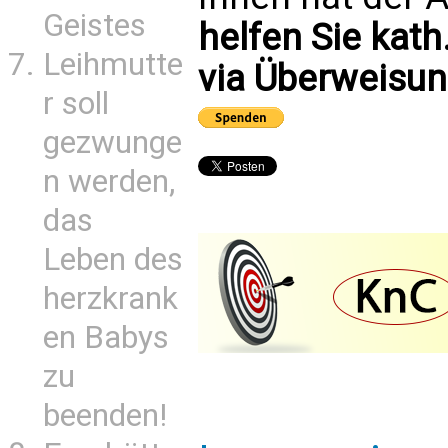
Geistes
helfen Sie kath
Leihmutte
via Überweisun
r soll
gezwunge
n werden,
das
Leben des
herzkrank
en Babys
zu
beenden!