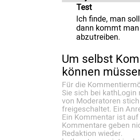
Test
Ich finde, man sol
dann kommt man a
abzutreiben.
Um selbst Kom
können müssen 
Für die Kommentiermög
Sie sich bei
kathLogin 
von Moderatoren stich
freigeschaltet. Ein Anr
Ein Kommentar ist auf
Kommentare geben nic
Redaktion wieder.