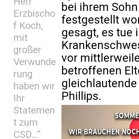
Herr
bei ihrem Sohn
Erzbischo
festgestellt wo
f Koch,
gesagt, es tue 
mit
Krankenschwest
großer
vor mittlerwei
Verwunde
betroffenen Elt
rung
gleichlautende 
haben wir
Phillips.
Ihr
Statemen
t zum
CSD…“