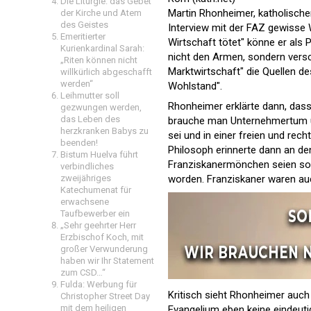
Die Liturgie: das Gebet
Martin Rhonheimer, katholischer
der Kirche und Atem
des Geistes
Interview mit der FAZ gewisse
Emeritierter
Wirtschaft tötet" könne er als
Kurienkardinal Sarah:
nicht den Armen, sondern versc
„Riten können nicht
Marktwirtschaft" die Quellen d
willkürlich abgeschafft
werden“
Wohlstand".
Leihmutter soll
Rhonheimer erklärte dann, dass 
gezwungen werden,
das Leben des
brauche man Unternehmertum un
herzkranken Babys zu
sei und in einer freien und rec
beenden!
Philosoph erinnerte dann an den
Bistum Huelva führt
Franziskanermönchen seien sog
verbindliches
worden. Franziskaner waren auc
zweijähriges
Katechumenat für
erwachsene
Taufbewerber ein
„Sehr geehrter Herr
Erzbischof Koch, mit
großer Verwunderung
haben wir Ihr Statement
zum CSD…“
Fulda: Werbung für
Kritisch sieht Rhonheimer auch 
Christopher Street Day
mit dem heiligen
Evangelium eben keine eindeut