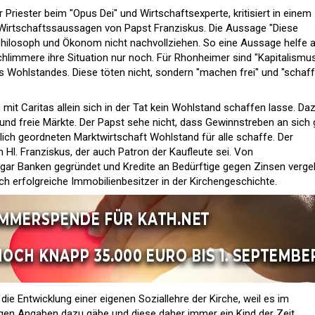
 Priester beim "Opus Dei" und Wirtschaftsexperte, kritisiert in einem
 Wirtschaftssaussagen von Papst Franziskus. Die Aussage "Diese
 Philosoph und Ökonom nicht nachvollziehen. So eine Aussage helfe 
hlimmere ihre Situation nur noch. Für Rhonheimer sind "Kapitalismu
es Wohlstandes. Diese töten nicht, sondern "machen frei" und "schaf
mit Caritas allein sich in der Tat kein Wohlstand schaffen lasse. Da
d freie Märkte. Der Papst sehe nicht, dass Gewinnstreben an sich 
htlich geordneten Marktwirtschaft Wohlstand für alle schaffe. Der
 Hl. Franziskus, der auch Patron der Kaufleute sei. Von
ar Banken gegründet und Kredite an Bedürftige gegen Zinsen verg
h erfolgreiche Immobilienbesitzer in der Kirchengeschichte.
die Entwicklung einer eigenen Soziallehre der Kirche, weil es im
igen Angaben dazu gäbe und diese daher immer ein Kind der Zeit