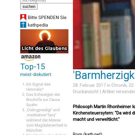
Top-15
'Barmherzigk
meist-diskutiert
Ein Signal des
28. Februar 2017 in
Chronik
, 2
Himmels?
Druckansicht
|
Artikel versende
Das Schweigen der
Bischöfe zur Causa
Spahn
Philosoph Martin Rhonheimer kr
‚Dialogpredigt‘ und
Kirchensteuersytem: "Da wird di
‚meditativer Tanz’
macht und verweltlicht."
während der Messe
zum Magdalenenfest in
München
Rom (kath.net)