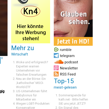
Mehr zu
Wirtschaft
'
Woke und erfolgreich?
Experten warnen
Unternehmen vor
falschen Erwartungen
Neu an der Börse: Ein
Top-15
‚katholischer’ MSCI-
World-ETF
meist-gelesen
gig
US-Unternehmen führt
Babybonus für
Sommerspende für
Mitarbeiter ein
kath.net - Bitte helfen
Wegen LGBT-Produkten:
SIE uns jetzt JETZT!
Konservativer
Ein Signal des