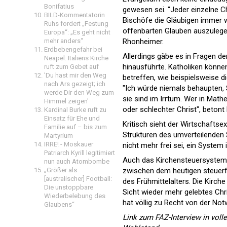
Bonifatius
gewesen sei. "Jeder einzelne Ch
BILD-Kommentatorin
Bischöfe die Gläubigen immer w
Ruhs fordert „Festung
offenbarten Glauben auszulege
Europa“: „Es geht nicht
Rhonheimer.
mehr anders“
Erdbebengefahr bei
Allerdings gäbe es in Fragen de
Neapel: Italiens Kirche
hinausführte. Katholiken können
ruft zum Gebet auf
'Du hast mir den Weg
betreffen, wie beispielsweise 
nach Ars gezeigt; ich
"Ich würde niemals behaupten, 
werde Dir den Weg zum
sie sind im Irrtum. Wer in Math
Himmel zeigen'
oder schlechter Christ", beton
Kardinal Burke ruft zu
Einsatz für Ehe und
Kritisch sieht der Wirtschaftse
Familie auf – bis zum
Strukturen des umverteilenden 
Martyrium
IRRE! - Moskauer
nicht mehr frei sei, ein System 
Patriarch Kyrill legitimiert
Auch das Kirchensteuersystem s
nun auch Atombombe
zwischen dem heutigen steuerf
„Größer als
[australischer] Football:
des Frühmittelalters. Die Kirc
Die unstoppbare
Sicht wieder mehr gelebtes Chr
Wiederbelebung des
hat völlig zu Recht von der Notw
Glaubens“
Link zum FAZ-Interview in voll