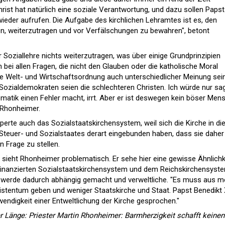
rist hat natürlich eine soziale Verantwortung, und dazu sollen Paps
ieder aufrufen. Die Aufgabe des kirchlichen Lehramtes ist es, den
n, weiterzutragen und vor Verfälschungen zu bewahren", betont
r Soziallehre nichts weiterzutragen, was über einige Grundprinzipien
 bei allen Fragen, die nicht den Glauben oder die katholische Moral
die Welt- und Wirtschaftsordnung auch unterschiedlicher Meinung sein
Sozialdemokraten seien die schlechteren Christen. Ich würde nur sa
ematik einen Fehler macht, irrt. Aber er ist deswegen kein böser Men
t Rhonheimer.
xperte auch das Sozialstaatskirchensystem, weil sich die Kirche in di
Steuer- und Sozialstaates derart eingebunden haben, dass sie daher
in Frage zu stellen.
ieht Rhonheimer problematisch. Er sehe hier eine gewisse Ähnlichk
inanzierten Sozialstaatskirchensystem und dem Reichskirchensyst
he werde dadurch abhängig gemacht und verweltliche. "Es muss aus m
istentum geben und weniger Staatskirche und Staat. Papst Benedikt 
endigkeit einer Entweltlichung der Kirche gesprochen."
er Länge:
Priester Martin Rhonheimer: Barmherzigkeit schafft keinen