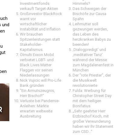
Investmentfonds
Himmels?
verkauft Target-Aktien
Das Schweigen der
Großinvestor BlackRock
Bischöfe zur Causa
auch
warnt vor
Spahn
wirtschaftlicher
Leihmutter soll
s und
Instabilität und Inflation
gezwungen werden,
fen
Wir brauchen
das Leben des
Spitzenleistungen statt
herzkranken Babys zu
Stakeholder-
beenden!
zu
Kapitalismus.
‚Dialogpredigt‘ und
gut
Ölmulti Exxon Mobil
‚meditativer Tanz’
verbietet LGBT- und
während der Messe
Black Lives Matter
zum Magdalenenfest in
Flaggen vor seinen
München
eben
Niederlassungen
Der "rote Priester", der
Nick Vujicic will Pro-Life
die Musikwelt
Bank gründen
revolutionierte
"Ein Armutszeugnis,
Fulda: Werbung für
Herr Bischof!"
Christopher Street Day
Verluste bei Pandemie-
mit dem heiligen
Anleihen: Märkte
Bonifatius
erwarten weltweite
„Sehr geehrter Herr
Ausbreitung
Erzbischof Koch, mit
großer Verwunderung
haben wir Ihr Statement
zum CSD…“