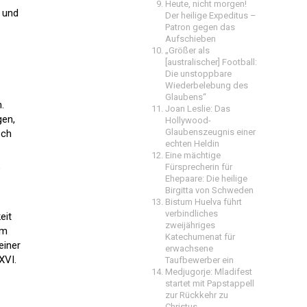
Heute, nicht morgen!
t und
Der heilige Expeditus –
Patron gegen das
Aufschieben
„Größer als
[australischer] Football:
Die unstoppbare
Wiederbelebung des
Glaubens“
.
Joan Leslie: Das
gen,
Hollywood-
Glaubenszeugnis einer
sch
echten Heldin
Eine mächtige
e
Fürsprecherin für
Ehepaare: Die heilige
Birgitta von Schweden
Bistum Huelva führt
verbindliches
eit
zweijähriges
em
Katechumenat für
einer
erwachsene
XVI.
Taufbewerber ein
Medjugorje: Mladifest
startet mit Papstappell
zur Rückkehr zu
Christus