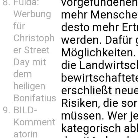
vorgefundenen 
Fulda:
mehr Menschen
Werbung
für
desto mehr Ert
Christoph
werden. Dafür g
er Street
Möglichkeiten.
Day mit
die Landwirtsch
dem
bewirtschaftet
heiligen
erschließt neu
Bonifatius
Risiken, die 
BILD-
müssen. Wer je
Komment
kategorisch abl
atorin