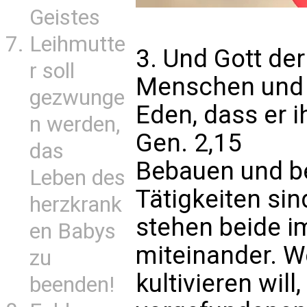
Geistes
Leihmutte
3. Und Gott d
r soll
Menschen und s
gezwunge
Eden, dass er i
n werden,
Gen. 2,15
das
Bebauen und be
Leben des
Tätigkeiten sin
herzkrank
stehen beide i
en Babys
miteinander. W
zu
kultivieren will
beenden!