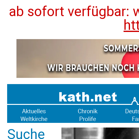
ab sofort verfügbar: 
ht
Suche