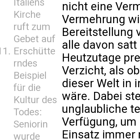
Italiens
nicht eine Ver
Kirche
Vermehrung wil
ruft zum
Bereitstellung
Gebet auf
alle davon sat
Erschütte
Heutzutage pre
rndes
Verzicht, als 
Beispiel
dieser Welt in
für die
wäre. Dabei st
Kultur des
unglaubliche te
Todes:
Verfügung, um
Seniorin
Einsatz immer 
wurde