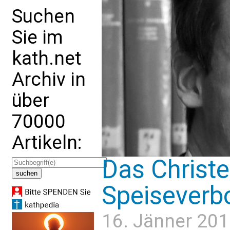
Suchen
Sie im
kath.net
Archiv in
über
70000
Artikeln:
Das Christ
Speiseverb
16. Jänner 201