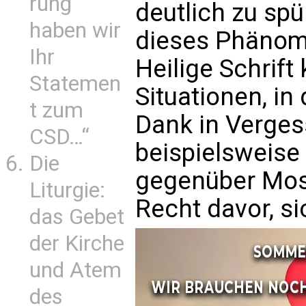
rung
deutlich zu spü
haben wir
dieses Phänom
Ihr
Heilige Schrift
Statemen
Situationen, i
t zum
Dank in Verges
CSD…“
beispielsweise
Die
gegenüber Mose
Liturgie:
Recht davor, si
das Gebet
der Kirche
und Atem
des