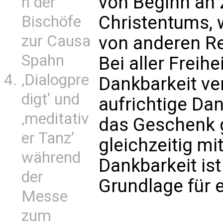
von Beginn an 
n der
Christentums, 
Bischöfe
zur Causa
von anderen Re
Spahn
Bei aller Freihe
‚Dialogpre
Dankbarkeit v
digt‘ und
aufrichtige Dan
‚meditativ
das Geschenk 
er Tanz’
gleichzeitig m
während
Dankbarkeit ist
der
Grundlage für e
Messe
zum