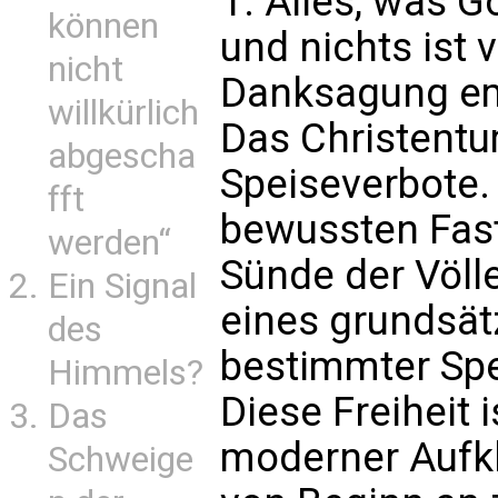
1. Alles, was G
können
und nichts ist 
nicht
Danksagung emp
willkürlich
Das Christentu
abgescha
Speiseverbote.
fft
bewussten Fast
werden“
Sünde der Völle
Ein Signal
eines grundsät
des
bestimmter Spe
Himmels?
Diese Freiheit 
Das
moderner Aufkl
Schweige