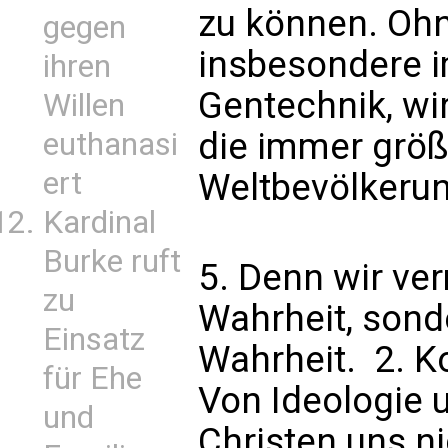
zu können. Ohn
gegen
insbesondere i
ihren
Gentechnik, wir
Willen
die immer grö
euthanasi
ert
Weltbevölkerun
Kardinal
Burke ruft
5. Denn wir ve
zu
Wahrheit, sond
Einsatz
Wahrheit.  2. K
für Ehe
Von Ideologie 
und
Christen uns n