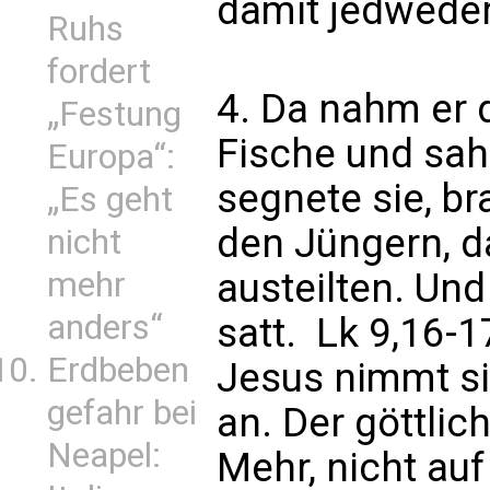
damit jedweder
Ruhs
fordert
4. Da nahm er 
„Festung
Fische und sa
Europa“:
segnete sie, br
„Es geht
den Jüngern, d
nicht
austeilten. Und
mehr
anders“
satt.  Lk 9,16-1
Erdbeben
Jesus nimmt si
gefahr bei
an. Der göttlic
Neapel:
Mehr, nicht auf