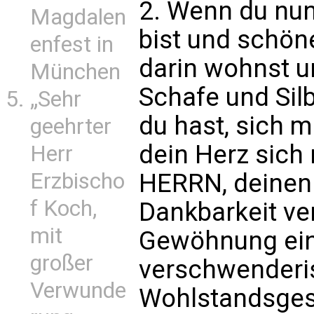
2. Wenn du nu
Magdalen
bist und schön
enfest in
darin wohnst u
München
Schafe und Silb
„Sehr
du hast, sich m
geehrter
dein Herz sich
Herr
HERRN, deinen Go
Erzbischo
f Koch,
Dankbarkeit ve
mit
Gewöhnung eins
großer
verschwenderi
Verwunde
Wohlstandsgesel