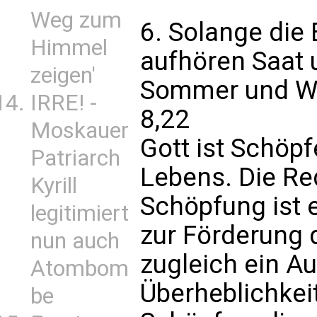
Weg zum
6. Solange die 
Himmel
aufhören Saat u
zeigen'
Sommer und Win
IRRE! -
8,22
Moskauer
Gott ist Schöpf
Patriarch
Lebens. Die Re
Kyrill
Schöpfung ist 
legitimiert
zur Förderung 
nun auch
zugleich ein A
Atombom
Überheblichkei
be