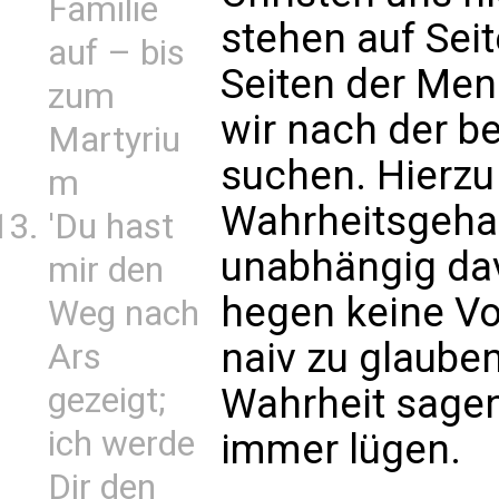
Familie
stehen auf Sei
auf – bis
Seiten der Men
zum
wir nach der b
Martyriu
suchen. Hierzu
m
Wahrheitsgehal
'Du hast
unabhängig davo
mir den
hegen keine Vor
Weg nach
naiv zu glaube
Ars
Wahrheit sage
gezeigt;
ich werde
immer lügen.
Dir den