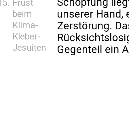
Schöpfung liegt
Frust
unserer Hand, 
beim
Zerstörung. Das 
Klima-
Kleber-
Rücksichtslosi
Jesuiten
Gegenteil ein A