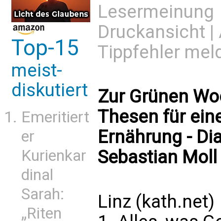
Lesermeinung
Druckansicht
|
Top-15
Tippfehler mel
meist-
diskutiert
Zur Grünen Woc
Thesen für eine
Emeritiert
Ernährung - Di
er
Sebastian Moll
Kurienkar
dinal
Sarah:
Linz (kath.net)
„Riten