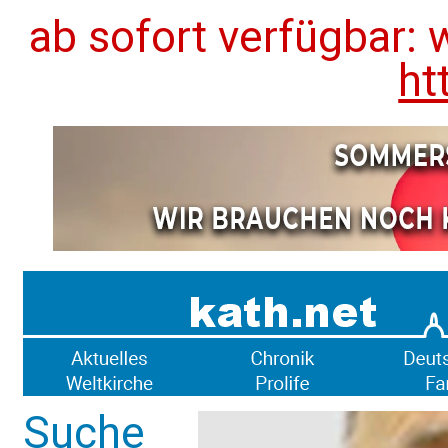
ab sofort verfügbar: 
ht
Suche