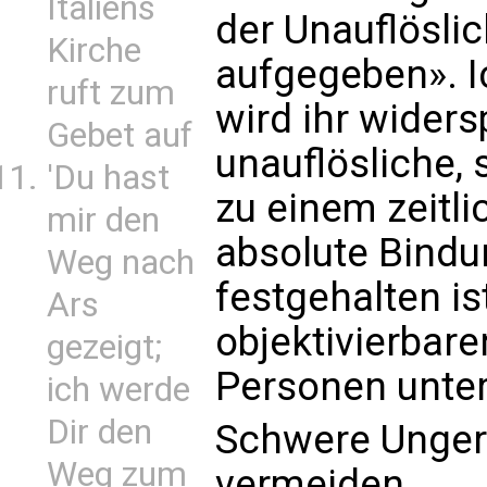
Italiens
der Unauflöslic
Kirche
aufgegeben». Ic
ruft zum
wird ihr widers
Gebet auf
unauflösliche,
'Du hast
zu einem zeitli
mir den
absolute Bindun
Weg nach
festgehalten ist
Ars
objektivierbar
gezeigt;
Personen unte
ich werde
Dir den
Schwere Ungere
Weg zum
vermeiden.