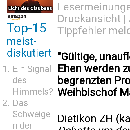
Lesermeinung
Druckansicht
|
Top-15
Tippfehler mel
meist-
diskutiert
"Gültige, unauf
Ehen werden zu
Ein Signal
begrenzten Pro
des
Weihbischof Ma
Himmels?
Das
Schweige
Dietikon ZH (ka
n der