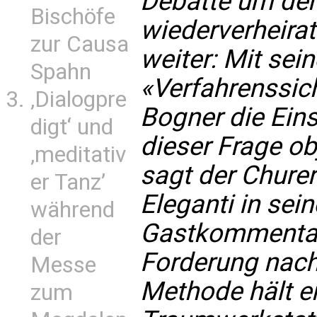
Debatte um d
Bischöfe
wiederverheira
zur Causa
weiter: Mit se
Spahn
«Verfahrenssich
‚Dialogpre
Bogner
die Eins
digt‘ und
dieser Frage ob
‚meditativ
sagt der Chure
er Tanz’
Eleganti in sei
während
Gastkommentar 
der
Forderung nach
Messe
Methode hält er
zum