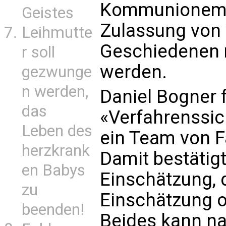
Kommunionempf
Geistes
Zulassung von 
Leihmutte
Geschiedenen m
r soll
werden.
gezwunge
n werden,
Daniel Bogner 
das
«Verfahrenssich
Leben des
ein Team von F
herzkrank
Damit bestätigt
en Babys
Einschätzung, d
zu
Einschätzung ob
beenden!
Beides kann n