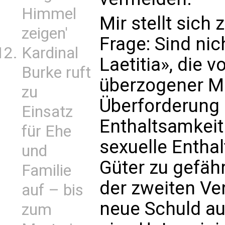
Himmel
Mir stellt sich
zeigen'
Frage: Sind nic
Kardinal
Laetitia», die 
Burke ruft
überzogener M
zu
Überforderung 
Einsatz
Enthaltsamkeit
für Ehe
sexuelle Entha
und
Güter zu gefäh
Familie
der zweiten Ve
auf – bis
neue Schuld auf
zum