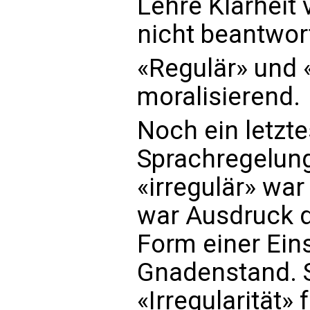
Lehre Klarheit 
nicht beantwor
«Regulär» und «
moralisierend.
Noch ein letzte
Sprachregelung
«irregulär» war
war Ausdruck d
Form einer Ein
Gnadenstand. Si
«Irregularität» 