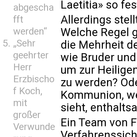
Laetitia» so fes
abgescha
Allerdings stell
fft
Welche Regel gi
werden“
„Sehr
die Mehrheit de
geehrter
wie Bruder un
Herr
um zur Heilig
Erzbischo
zu werden? Oder
f Koch,
Kommunion, wei
mit
sieht, enthalts
großer
Ein Team von F
Verwunde
Verfahrenssich