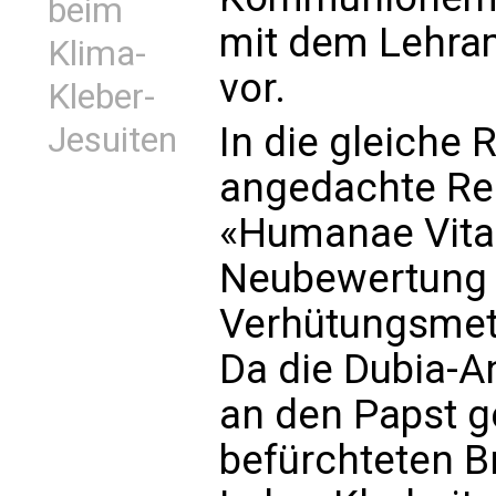
beim
mit dem Lehram
Klima-
vor.
Kleber-
In die gleiche 
Jesuiten
angedachte Rel
«Humanae Vitae
Neubewertung 
Verhütungsmet
Da die Dubia-An
an den Papst g
befürchteten B