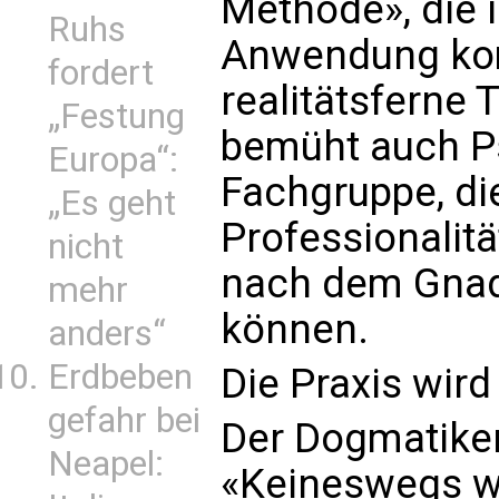
Methode», die 
Ruhs
Anwendung kom
fordert
realitätsferne
„Festung
bemüht auch P
Europa“:
Fachgruppe, di
„Es geht
Professionalit
nicht
nach dem Gnad
mehr
können.
anders“
Erdbeben
Die Praxis wir
gefahr bei
Der Dogmatiker
Neapel:
«Keineswegs wi