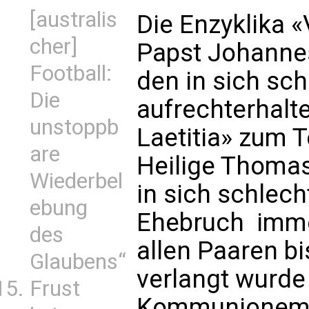
[australis
Die Enzyklika «
cher]
Papst Johannes 
Football:
den in sich sc
Die
aufrechterhalte
unstoppb
Laetitia» zum Te
are
Heilige Thomas
Wiederbel
in sich schlech
ebung
Ehebruch  imm
des
allen Paaren bi
Glaubens“
verlangt wurde
Frust
Kommunionempfa