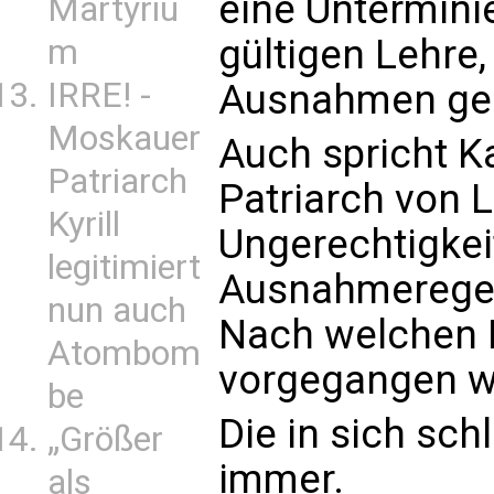
eine Untermini
Martyriu
gültigen Lehre
m
IRRE! -
Ausnahmen geh
Moskauer
Auch spricht K
Patriarch
Patriarch von 
Kyrill
Ungerechtigkei
legitimiert
Ausnahmeregel
nun auch
Nach welchen K
Atombom
vorgegangen 
be
Die in sich sch
„Größer
immer.
als