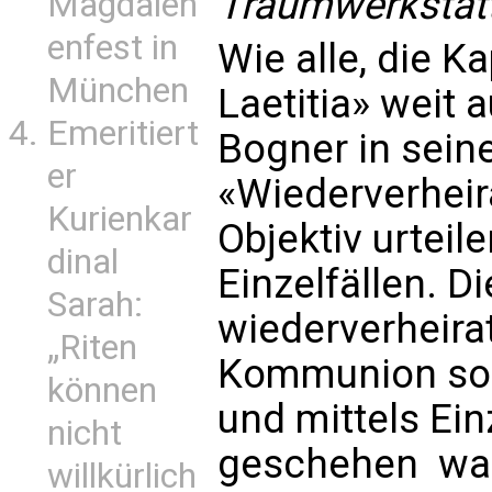
Traumwerkstatt
Magdalen
enfest in
Wie alle, die K
München
Laetitia» weit 
Emeritiert
Bogner in sei
er
«Wiederverheir
Kurienkar
Objektiv urteil
dinal
Einzelfällen. D
Sarah:
wiederverheira
„Riten
Kommunion sol
können
und mittels Ein
nicht
geschehen  wa
willkürlich