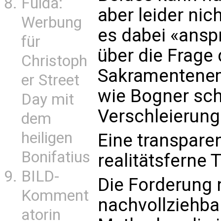
Fulda:
aber leider nic
Werbung
es dabei «ansp
für
über die Frage
Christoph
Sakramentenem
er Street
wie Bogner schr
Day mit
Verschleierung
dem
heiligen
Eine transpare
Bonifatius
realitätsferne 
BILD-
Die Forderung 
Komment
nachvollziehba
atorin