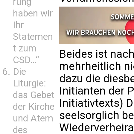
rung
haben wir
Ihr
Statemen
t zum
Beides ist nac
CSD…“
mehrheitlich ni
Die
dazu die diesb
Liturgie:
Initianten der P
das Gebet
Initiativtexts) 
der Kirche
seelsorglich be
und Atem
Wiederverheira
des