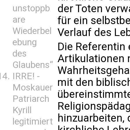
der Toten verw
unstoppb
für ein selbst
are
Wiederbel
Verlauf des Le
ebung
Die Referentin
des
Artikulationen 
Glaubens“
Wahrheitsgehal
IRRE! -
mit den biblis
Moskauer
übereinstimmte
Patriarch
Religionspädag
Kyrill
hinzuarbeiten, 
legitimiert
kirchliche Lehr