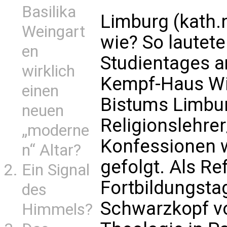
Basilika
Limburg (kath.n
Weingart
wie? So lautete
en
Studientages a
wirklich
Kempf-Haus W
einen
Bistums Limbur
neuen
Religionslehre
„moderne
Konfessionen 
n“ Altar?
gefolgt. Als Ref
Ein Signal
Fortbildungsta
des
Schwarzkopf vo
Himmels?