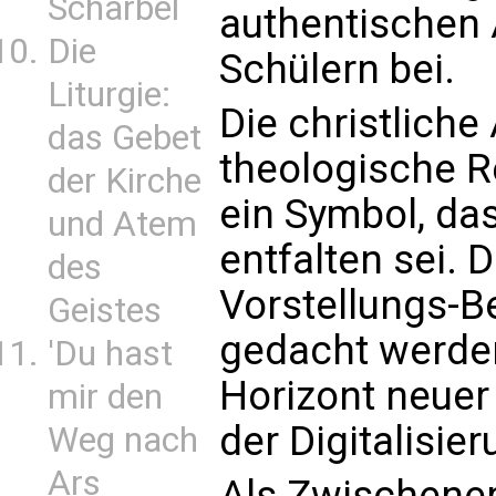
Scharbel
authentischen 
Die
Schülern bei.
Liturgie:
Die christliche
das Gebet
theologische R
der Kirche
ein Symbol, da
und Atem
entfalten sei. 
des
Vorstellungs-B
Geistes
gedacht werden
'Du hast
Horizont neuer
mir den
der Digitalisier
Weg nach
Ars
Als Zwischener