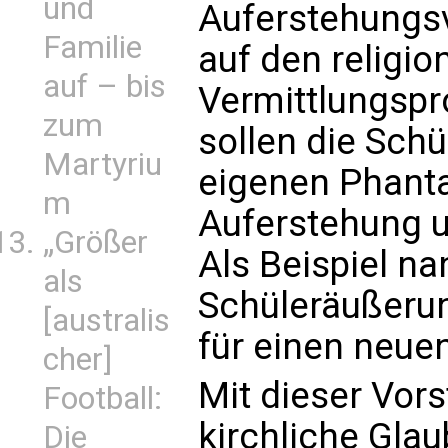
und
Auferstehungs
Familie
auf den religi
auf – bis
Vermittlungspr
zum
sollen die Schü
Martyriu
eigenen Phanta
m
Auferstehung u
„Größer
Als Beispiel na
als
Schüleräußerun
[australis
für einen neue
cher]
Mit dieser Vors
Football:
kirchliche Gla
Die