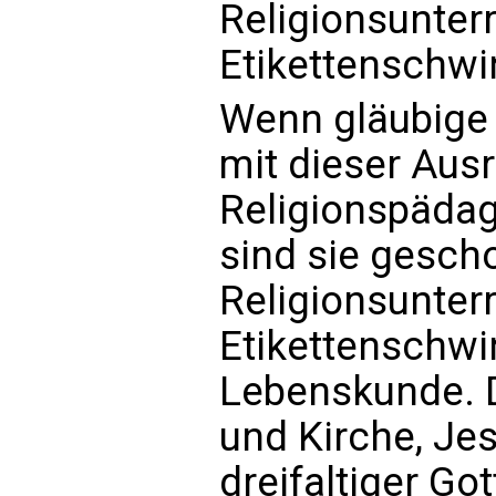
Religionsunterr
Etikettenschwi
Wenn gläubige E
mit dieser Aus
Religionspädag
sind sie gescho
Religionsunter
Etikettenschwi
Lebenskunde. D
und Kirche, Je
dreifaltiger Go