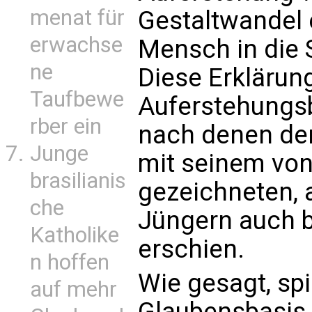
menat für
Gestaltwandel 
erwachse
Mensch in die S
ne
Diese Erklärun
Taufbewe
Auferstehungsb
rber ein
nach denen der
Junge
mit seinem vo
brasilianis
gezeichneten, a
che
Jüngern auch b
Katholike
erschien.
n hoffen
Wie gesagt, spi
auf mehr
Glaubensbasis 