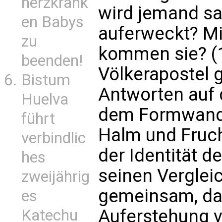
herzkrank
wird jemand sa
en Babys
auferweckt? Mi
zu
kommen sie? (
beenden!
Völkerapostel 
Bistum
Antworten auf d
Huelva
dem Formwand
führt
Halm und Fruch
verbindlic
der Identität d
hes
seinen Verglei
zweijährig
gemeinsam, das
es
Auferstehung v
Katechu