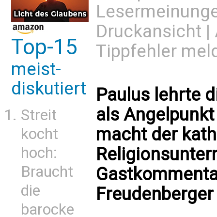
Lesermeinung
Druckansicht
|
Top-15
Tippfehler mel
meist-
diskutiert
Paulus lehrte 
als Angelpunkt
Streit
macht der kath
kocht
Religionsunterr
hoch:
Braucht
Gastkommentar
die
Freudenberger
barocke