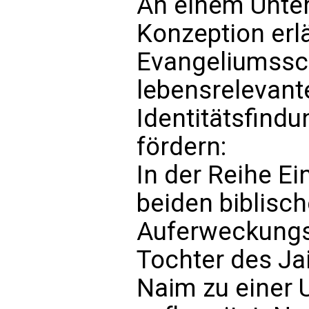
An einem Unter
Konzeption erl
Evangeliumssch
lebensrelevant
Identitätsfind
fördern:
In der Reihe E
beiden biblisc
Auferweckungs
Tochter des Ja
Naim zu einer U