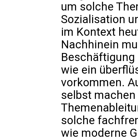
um solche Th
Sozialisation u
im Kontext heu
Nachhinein mus
Beschäftigung 
wie ein überflü
vorkommen. Auc
selbst machen 
Themenableitun
solche fachfr
wie moderne Ge