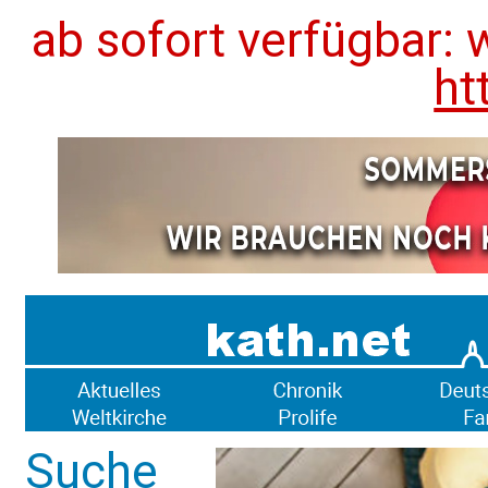
ab sofort verfügbar: 
ht
Suche