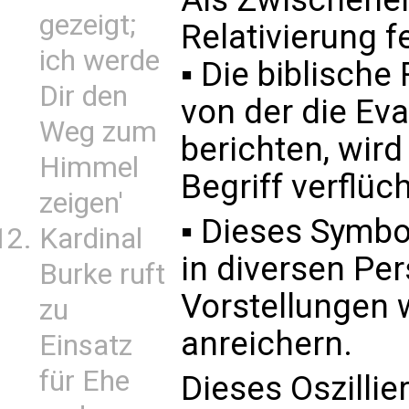
gezeigt;
Relativierung f
ich werde
▪ Die biblische
Dir den
von der die Ev
Weg zum
berichten, wir
Himmel
Begriff verflüch
zeigen'
▪ Dieses Symbol
Kardinal
in diversen Pe
Burke ruft
Vorstellungen 
zu
anreichern.
Einsatz
für Ehe
Dieses Oszilli