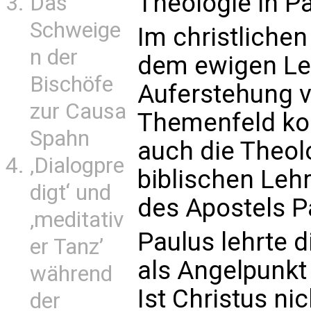
Theologie in P
Das
Schweige
Im christlichen
n der
dem ewigen Le
Bischöfe
Auferstehung v
zur Causa
Themenfeld kon
Spahn
auch die Theolo
‚Dialogpre
biblischen Lehr
digt‘ und
des Apostels P
‚meditativ
Paulus lehrte 
er Tanz’
als Angelpunkt
während
Ist Christus ni
der