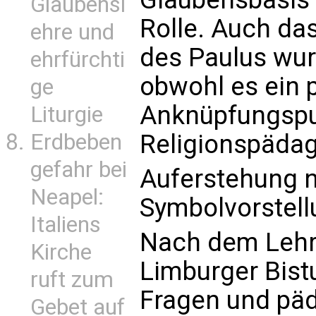
Glaubensl
Rolle. Auch da
ehre und
des Paulus wur
ehrfürchti
obwohl es ein 
ge
Anknüpfungspun
Liturgie
Religionspädag
Erdbeben
gefahr bei
Auferstehung n
Neapel:
Symbolvorstell
Italiens
Nach dem Lehr
Kirche
Limburger Bist
ruft zum
Fragen und pä
Gebet auf