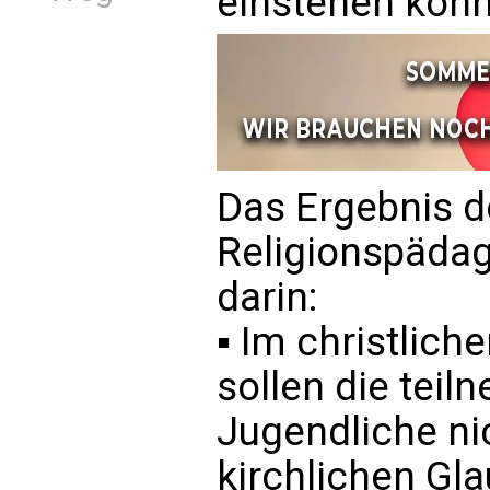
einstehen kön
Das Ergebnis de
Religionspäda
darin:
▪ Im christlich
sollen die tei
Jugendliche ni
kirchlichen Gl