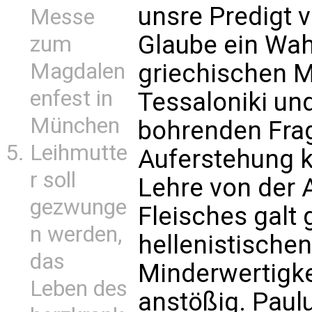
unsre Predigt 
Messe
Glaube ein Wahn
zum
griechischen M
Magdalen
enfest in
Tessaloniki un
München
bohrenden Frag
Leihmutte
Auferstehung ko
r soll
Lehre von der
gezwunge
Fleisches galt
n werden,
hellenistische
das
Minderwertigke
Leben des
anstößig. Paulu