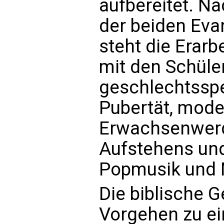
aufbereitet. N
der beiden Ev
steht die Erar
mit den Schüle
geschlechtssp
Pubertät, mod
Erwachsenwerd
Aufstehens und
Popmusik und 
Die biblische 
Vorgehen zu ei