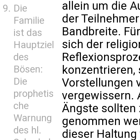
allein um die 
Die
der Teilnehmer 
Familie
Bandbreite. F
ist das
sich der relig
Hauptziel
Reflexionsproz
des
konzentrieren, 
Bösen:
Die
Vorstellungen 
prophetis
vergewissern.
che
Ängste sollten
Warnung
genommen werd
des hl.
dieser Haltung 