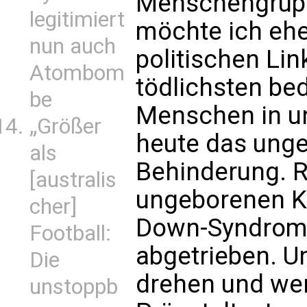
Menschengrupp
legitimiert
möchte ich ehe
nun auch
politischen Li
Atombom
tödlichsten be
be
Menschen in un
„Größer
heute das unge
als
Behinderung. R
[australis
ungeborenen Ki
cher]
Down-Syndrom 
Football:
abgetrieben. U
Die
drehen und wen
unstoppb