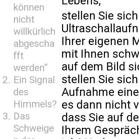
Lebens,
können
stellen Sie sich
nicht
Ultraschallau
willkürlich
Ihrer eigenen Mu
abgescha
mit Ihnen schw
fft
auf dem Bild si
werden“
stellen Sie sich
Ein Signal
Aufnahme eine
des
es dann nicht v
Himmels?
Das
dass Sie auf d
Schweige
Ihrem Gespräch