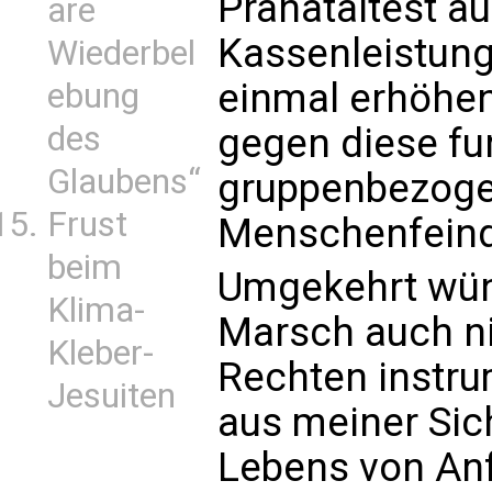
Pränataltest au
are
Kassenleistung
Wiederbel
einmal erhöhen
ebung
des
gegen diese fu
Glaubens“
gruppenbezog
Frust
Menschenfeind
beim
Umgekehrt wüns
Klima-
Marsch auch ni
Kleber-
Rechten instrum
Jesuiten
aus meiner Sic
Lebens von Anf