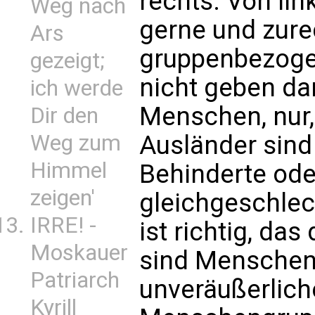
rechts. Von lin
Weg nach
gerne und zure
Ars
gruppenbezoge
gezeigt;
nicht geben da
ich werde
Menschen, nur, 
Dir den
Ausländer sind
Weg zum
Himmel
Behinderte od
zeigen'
gleichgeschlec
IRRE! -
ist richtig, das
Moskauer
sind Menschen
Patriarch
unveräußerlich
Kyrill