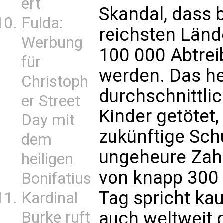
ert
Skandal, dass b
Fulda:
reichsten Lände
Werbung
100 000 Abtre
für
werden. Das he
Christoph
durchschnittli
er Street
Kinder getötet
Day mit
zukünftige Sch
dem
ungeheure Zahl
heiligen
von knapp 300
Bonifatius
Tag spricht ka
Kardinal
auch weltweit 
Burke ruft