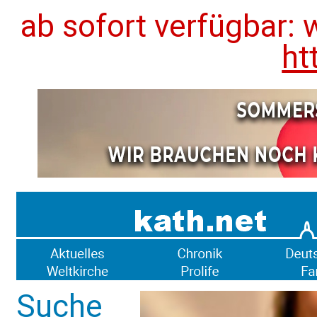
ab sofort verfügbar: 
ht
Suche