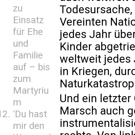
zu
Todesursache,
Einsatz
Vereinten Nati
für Ehe
jedes Jahr übe
und
Kinder abgetrie
Familie
weltweit jedes
auf – bis
in Kriegen, du
zum
Naturkatastrop
Martyriu
Und ein letzter
m
Marsch auch ge
'Du hast
instrumentalisi
mir den