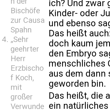
n der
ich? Und zwar 
Bischöfe
Kinder- oder J
zur Causa
und ebenso sage
Spahn
Das heißt auch
„Sehr
doch kaum jema
geehrter
den Embryo sage
Herr
menschliches 
Erzbischo
aus dem dann s
f Koch,
geworden bin.
mit
Das heißt, die
großer
ein natürliches
Verwunde