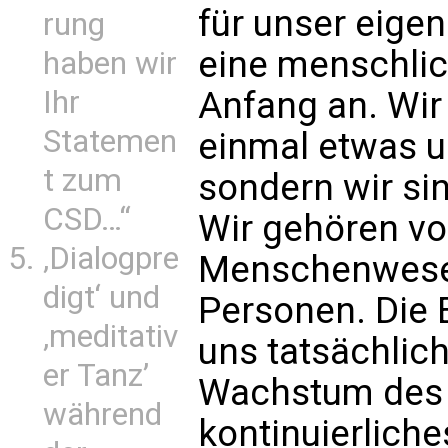
für unser eige
rung
eine menschlich
haben wir
Anfang an. Wir
Ihr
Statemen
einmal etwas 
t zum
sondern wir sin
CSD…“
Wir gehören vo
‚Dialogpre
Menschenwesen
digt‘ und
Personen. Die
‚meditativ
uns tatsächlic
er Tanz’
Wachstum des 
während
kontinuierliche