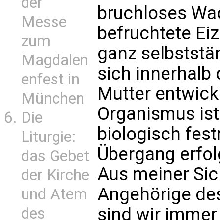
der
bruchloses Wach
Messe
befruchtete Eiz
zum
ganz selbststä
Magdalen
sich innerhalb
enfest in
Mutter entwick
München
Organismus ist
Die
biologisch fes
Liturgie:
Übergang erfol
das Gebet
Aus meiner Sic
der Kirche
Angehörige de
und Atem
sind wir immer
des