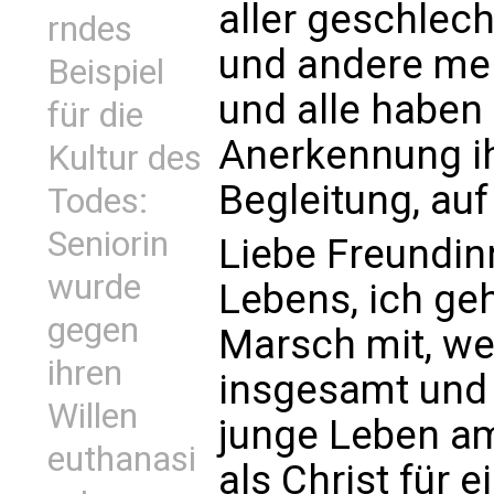
aller geschlec
rndes
und andere mehr
Beispiel
und alle haben 
für die
Anerkennung ih
Kultur des
Begleitung, auf
Todes:
Seniorin
Liebe Freundin
wurde
Lebens, ich ge
gegen
Marsch mit, we
ihren
insgesamt und
Willen
junge Leben am 
euthanasi
als Christ für 