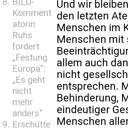
BILD-
Und wir bleiben
Komment
den letzten At
atorin
Menschen im K
Ruhs
Menschen mit 
fordert
Beeinträchtigu
„Festung
allem auch dan
Europa“:
nicht gesellsc
„Es geht
entsprechen. 
nicht
Behinderung, 
mehr
eindeutiger Ge
anders“
Menschen aller 
Erschütte