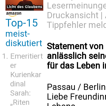
Lesermeinung
Druckansicht
|
Top-15
Tippfehler mel
meist-
diskutiert
Statement von 
anlässlich sei
Emeritiert
für das Leben i
er
Kurienkar
dinal
Passau / Berlin
Sarah:
Liebe Freundin
„Riten