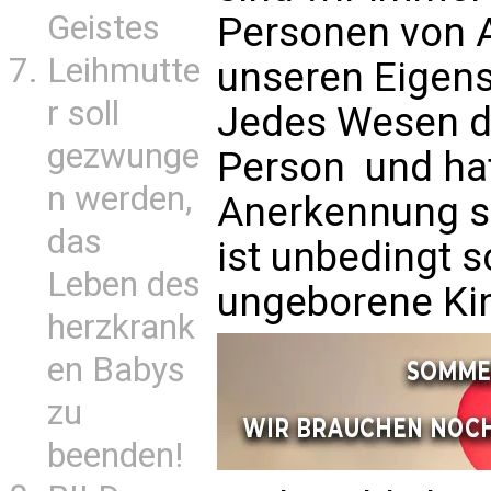
Geistes
Personen von 
Leihmutte
unseren Eigen
r soll
Jedes Wesen d
gezwunge
Person  und ha
n werden,
Anerkennung s
das
ist unbedingt 
Leben des
ungeborene Ki
herzkrank
en Babys
zu
beenden!