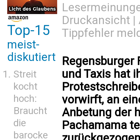
Lesermeinung
Druckansicht
|
Top-15
Tippfehler mel
meist-
diskutiert
Regensburger F
und Taxis hat i
Streit
Protestschreib
kocht
vorwirft, an e
hoch:
Braucht
Anbetung der 
die
Pachamama te
barocke
zurückgezoge