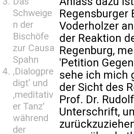
Anlass dazu ist
Das
Regensburger 
Schweige
n der
Voderholzer an
Bischöfe
der Reaktion d
zur Causa
Regenburg, mei
Spahn
'Petition Gegen
‚Dialogpre
sehe ich mich 
digt‘ und
der Sicht des 
‚meditativ
Prof. Dr. Rudol
er Tanz’
Unterschrift, u
während
zurückzuziehen"
der