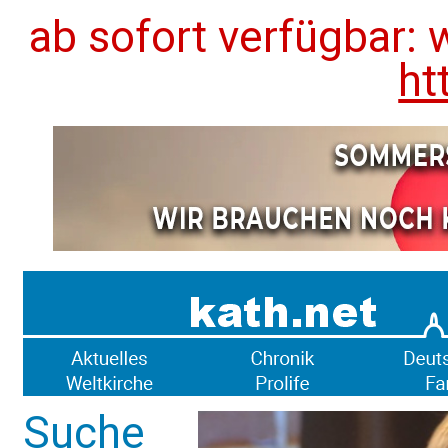
ab sofort verfügbar: 
ht
Suche