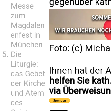
gegenüber kath
Messe
zum
Magdalen
enfest in
München
Foto: (c) Mich
Die
Liturgie:
Ihnen hat der A
das Gebet
helfen Sie kath
der Kirche
via Überweisun
und Atem
des