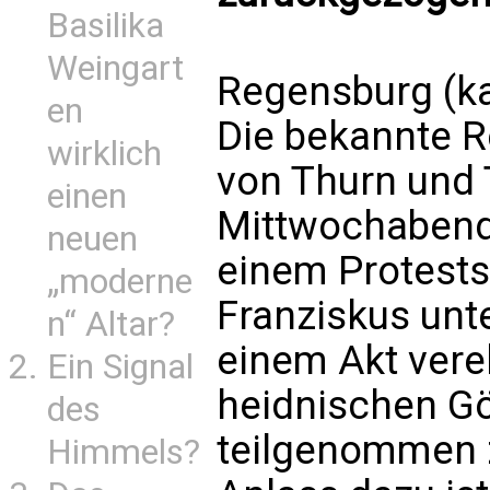
Basilika
Weingart
Regensburg (ka
en
Die bekannte R
wirklich
von Thurn und 
einen
Mittwochabend 
neuen
einem Protests
„moderne
Franziskus unt
n“ Altar?
einem Akt vere
Ein Signal
heidnischen G
des
teilgenommen 
Himmels?