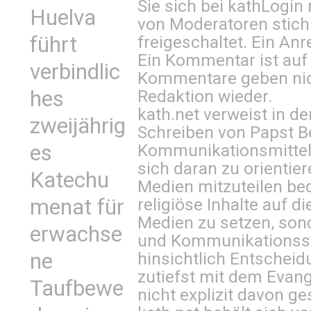
Sie sich bei
kathLogin 
Huelva
von Moderatoren stich
freigeschaltet. Ein Anr
führt
Ein Kommentar ist auf
verbindlic
Kommentare geben nic
Redaktion wieder.
hes
kath.net verweist in
zweijährig
Schreiben von Papst B
Kommunikationsmittel 
es
sich daran zu orientie
Katechu
Medien mitzuteilen be
religiöse Inhalte auf 
menat für
Medien zu setzen, sond
erwachse
und Kommunikationsst
hinsichtlich Entscheid
ne
zutiefst mit dem Eva
Taufbewe
nicht explizit davon ge