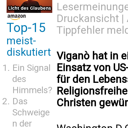
Lesermeinung
Druckansicht
|
Top-15
Tippfehler mel
meist-
diskutiert
Viganò hat in 
Einsatz von US
Ein Signal
für den Lebens
des
Himmels?
Religionsfreihe
Das
Christen gewür
Schweige
n der