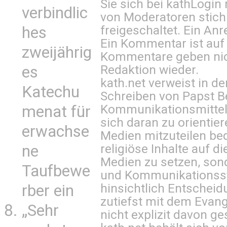
Sie sich bei
kathLogin 
verbindlic
von Moderatoren stich
freigeschaltet. Ein Anr
hes
Ein Kommentar ist auf
zweijährig
Kommentare geben nic
Redaktion wieder.
es
kath.net verweist in
Katechu
Schreiben von Papst B
Kommunikationsmittel 
menat für
sich daran zu orientie
erwachse
Medien mitzuteilen be
religiöse Inhalte auf 
ne
Medien zu setzen, sond
Taufbewe
und Kommunikationsst
hinsichtlich Entscheid
rber ein
zutiefst mit dem Eva
„Sehr
nicht explizit davon ge