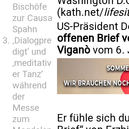
Washington D.
Bischöfe
(kath.net/
lifes
zur Causa
US-Präsident D
Spahn
offenen Brief 
‚Dialogpre
Viganò
vom 6. 
digt‘ und
‚meditativ
er Tanz’
während
der
Messe
Er fühle sich d
zum