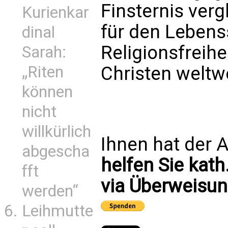
Finsternis ver
Kurienkar
für den Lebens
dinal
Religionsfreihe
Sarah:
„Riten
Christen weltw
können
nicht
willkürlich
Ihnen hat der A
abgescha
helfen Sie kath
fft
via Überweisun
werden“
Leihmutte