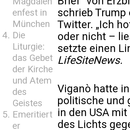
Brief“ von Erzb
Magdalen
schrieb Trump 
enfest in
Twitter. „Ich ho
München
Die
oder nicht – li
Liturgie:
setzte einen Li
das Gebet
LifeSiteNews
.
der Kirche
und Atem
Viganò hatte i
des
politische und 
Geistes
in den USA mit
Emeritiert
des Lichts geg
er