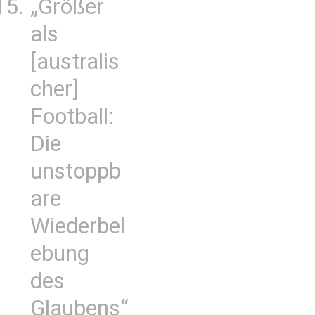
„Größer
als
[australis
cher]
Football:
Die
unstoppb
are
Wiederbel
ebung
des
Glaubens“