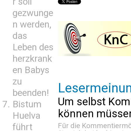
r soll
gezwunge
n werden,
das
Leben des
herzkrank
en Babys
zu
Lesermeinu
beenden!
Um selbst Kom
Bistum
können müssen 
Huelva
Für die Kommentiermög
führt