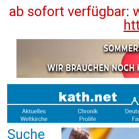
ab sofort verfügbar: 
ht
Suche