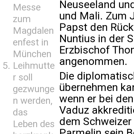
Neuseeland und
Messe
und Mali. Zum 
zum
Papst den Rückt
Magdalen
Nuntius in der 
enfest in
Erzbischof Tho
München
angenommen.
Leihmutte
Die diplomatisc
r soll
übernehmen kan
gezwunge
wenn er bei den
n werden,
Vaduz akkreditie
das
dem Schweizer
Leben des
Parmelin sein 