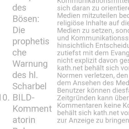
Kommunikationsmittel 
des
sich daran zu orientie
Medien mitzuteilen be
Bösen:
religiöse Inhalte auf 
Die
Medien zu setzen, sond
und Kommunikationsst
prophetis
hinsichtlich Entscheid
che
zutiefst mit dem Eva
nicht explizit davon ge
Warnung
kath.net behält sich v
des hl.
Normen verletzen, den
dem Ansehen des Mediu
Scharbel
Benutzer können diesfa
BILD-
Zeitgründen kann über
Kommentaren keine Ko
Komment
behält sich kath.net vo
atorin
zur Anzeige zu bringen