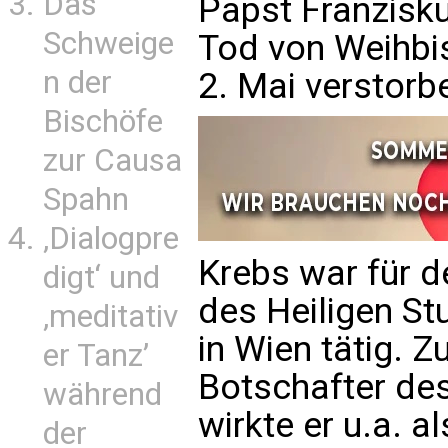
Das
Papst Franzisk
Schweige
Tod von Weihbi
n der
2. Mai verstorbe
Bischöfe
zur Causa
Spahn
‚Dialogpre
Krebs war für d
digt‘ und
des Heiligen St
‚meditativ
in Wien tätig. Z
er Tanz’
Botschafter des
während
wirkte er u.a. a
der