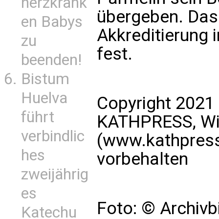
herzkrank
übergeben. Das
en Babys
Akkreditierung 
zu
fest.
beenden!
Bistum
Huelva
Copyright 2021
führt
KATHPRESS, Wie
verbindlic
(www.kathpress
hes
vorbehalten
zweijährig
es
Foto: © Archivb
Katechu