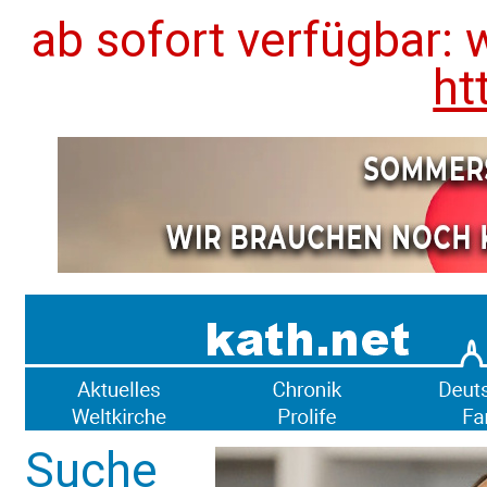
ab sofort verfügbar: 
ht
Suche