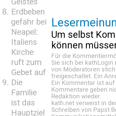
Geistes
Erdbeben
Lesermeinu
gefahr bei
Neapel:
Um selbst Kom
Italiens
können müssen 
Kirche
Für die Kommentiermög
ruft zum
Sie sich bei
kathLogin 
von Moderatoren stich
Gebet auf
freigeschaltet. Ein Anr
Die
Ein Kommentar ist auf
Kommentare geben nic
Familie
Redaktion wieder.
ist das
kath.net verweist in
Schreiben von Papst B
Hauptziel