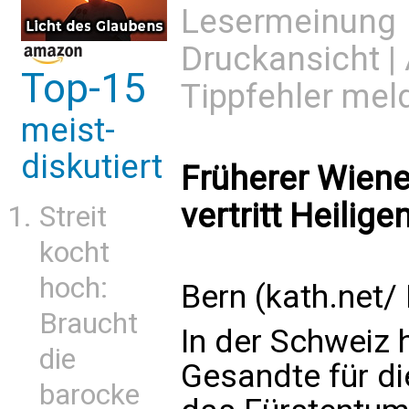
Lesermeinung
Druckansicht
|
Top-15
Tippfehler mel
meist-
diskutiert
Früherer Wiene
vertritt Heilige
Streit
kocht
hoch:
Bern (kath.net/
Braucht
In der Schweiz 
die
Gesandte für d
barocke