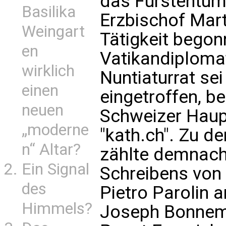
das Fürstentum 
Basilika
Erzbischof Mart
Weingart
Tätigkeit begon
en
Vatikandiploma
wirklich
Nuntiaturrat se
einen
eingetroffen, be
neuen
Schweizer Haup
„moderne
"kath.ch". Zu 
n“ Altar?
zählte demnach 
Ein Signal
Schreibens von 
des
Pietro Parolin 
Himmels?
Joseph Bonnema