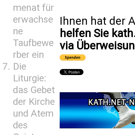
menat für
erwachse
Ihnen hat der A
ne
helfen Sie kath
Taufbewe
via Überweisun
rber ein
Die
Liturgie:
das Gebet
der Kirche
und Atem
des