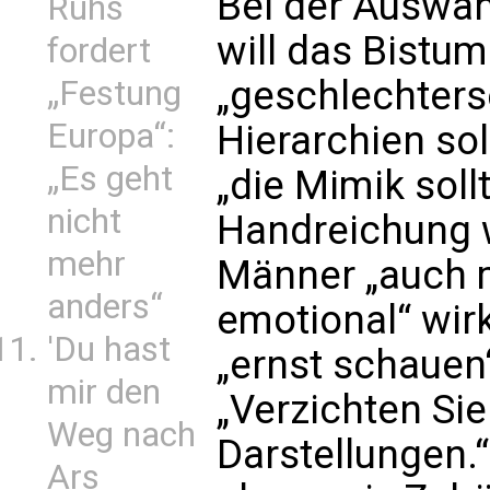
Bei der Auswah
Ruhs
will das Bistu
fordert
„geschlechters
„Festung
Europa“:
Hierarchien so
„Es geht
„die Mimik sollt
nicht
Handreichung w
mehr
Männer „auch m
anders“
emotional“ wir
'Du hast
„ernst schauen“
mir den
„Verzichten Sie
Weg nach
Darstellungen.“
Ars