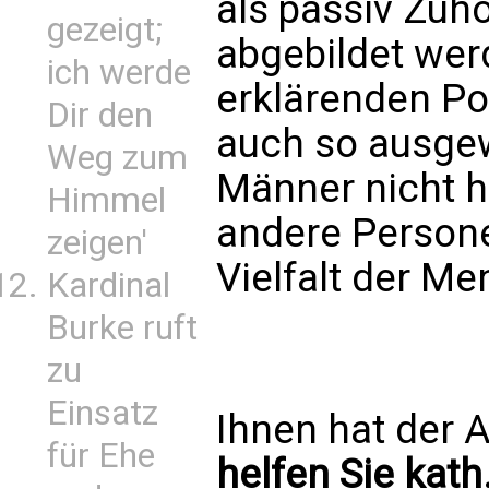
als passiv Zuh
gezeigt;
abgebildet wer
ich werde
erklärenden Pos
Dir den
auch so ausgew
Weg zum
Männer nicht hä
Himmel
andere Personen
zeigen'
Vielfalt der M
Kardinal
Burke ruft
zu
Einsatz
Ihnen hat der A
für Ehe
helfen Sie kath