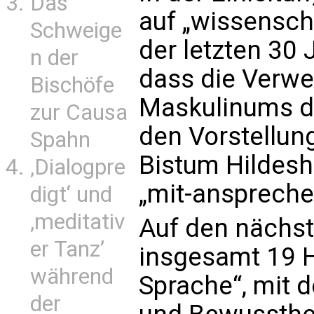
Das
auf „wissensch
Schweige
der letzten 30 
n der
dass die Verw
Bischöfe
Maskulinums da
zur Causa
den Vorstellun
Spahn
Bistum Hildeshe
‚Dialogpre
„mit-anspreche
digt‘ und
‚meditativ
Auf den nächst
er Tanz’
insgesamt 19 H
während
Sprache“, mit d
der