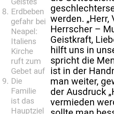
Geistes
geschlechterse
Erdbeben
werden. „Herr, V
gefahr bei
Herrscher – Mut
Neapel:
Geistkraft, Lie
Italiens
hilft uns in u
Kirche
spricht die Men
ruft zum
ist in der Hand
Gebet auf
man weiter, ge
Die
Familie
der Ausdruck „H
ist das
vermieden werde
Hauptziel
sollte man bess