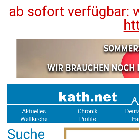
ab sofort verfügbar: 
ht
Suche