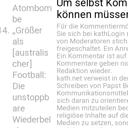
Um selbst Kom
Atombom
können müssen 
be
Für die Kommentiermög
„Größer
Sie sich bei
kathLogin 
als
von Moderatoren stich
freigeschaltet. Ein Anr
[australis
Ein Kommentar ist auf
cher]
Kommentare geben nic
Redaktion wieder.
Football:
kath.net verweist in
Die
Schreiben von Papst B
Kommunikationsmittel 
unstoppb
sich daran zu orientie
are
Medien mitzuteilen be
religiöse Inhalte auf 
Wiederbel
Medien zu setzen, sond