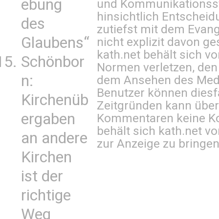
ebung
und Kommunikationsst
hinsichtlich Entscheid
des
zutiefst mit dem Eva
Glaubens“
nicht explizit davon ge
kath.net behält sich v
Schönbor
Normen verletzen, den
n:
dem Ansehen des Mediu
Benutzer können diesfa
Kirchenüb
Zeitgründen kann über
ergaben
Kommentaren keine Ko
behält sich kath.net vo
an andere
zur Anzeige zu bringen
Kirchen
ist der
richtige
Weg