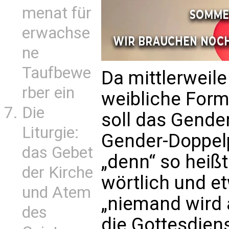
menat für
erwachse
ne
Taufbewe
Da mittlerweil
rber ein
weibliche Form
Die
soll das Gende
Liturgie:
Gender-Doppel
das Gebet
„denn“ so heiß
der Kirche
wörtlich und e
und Atem
„niemand wird
des
die Gottesdiens