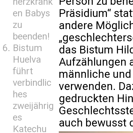
Person zu bene
herzkrank
Präsidium“ stat
en Babys
andere Möglich
zu
beenden!
„geschlechters
Bistum
das Bistum Hil
Huelva
Aufzählungen 
führt
männliche und 
verbindlic
verwenden. Daz
hes
gedruckten Hin
zweijährig
Geschlechtsst
es
auch bewusst 
Katechu