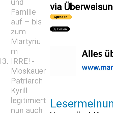
und
via Überweisun
Familie
auf – bis
zum
Martyriu
m
IRRE! -
Moskauer
Patriarch
Kyrill
legitimiert
Lesermeinu
nun auch