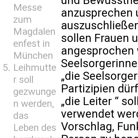
und Bewusstheit
Messe
anzusprechen 
zum
auszuschließe
Magdalen
sollen Frauen 
enfest in
angesprochen w
München
Seelsorgerinnen
Leihmutte
„die Seelsorger
r soll
Partizipien dür
gezwunge
„die Leiter “ so
n werden,
verwendet werd
das
Vorschlag, Funk
Leben des