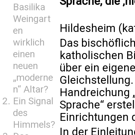
Sprache, die ‚
Basilika
Weingart
Hildesheim (kat
en
Das bischöflich
wirklich
einen
katholischen B
neuen
über ein eigene
„moderne
Gleichstellung.
n“ Altar?
Handreichung 
Ein Signal
Sprache“ erstel
des
Einrichtungen 
Himmels?
In der Einleitu