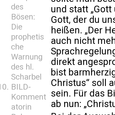
des
und statt „Gott
Bösen:
Gott, der du un
Die
heißen. „Der He
prophetis
auch nicht meh
che
Sprachregelung;
Warnung
direkt angespr
des hl.
bist barmherzi
Scharbel
Christus“ soll 
BILD-
sein. Für das 
Komment
ab nun: „Christ
atorin