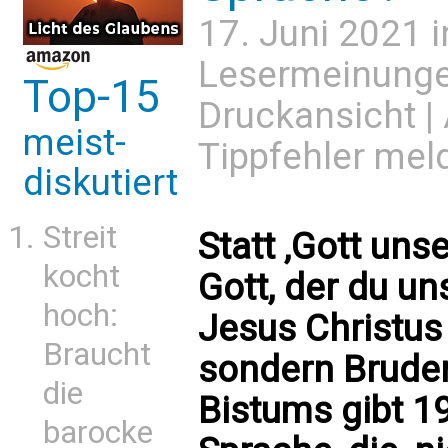
17. Juni 2021 
Lesermeinung
Top-15
Druckansicht
|
meist-
Tippfehler mel
diskutiert
Streit
Statt ‚Gott unse
kocht
Gott, der du un
hoch:
Jesus Christus 
Braucht
sondern Bruder
die
Bistums gibt 1
barocke