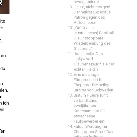
revolutionierte
Heute, nicht morgen!
Der heilige Expeditus –
Patron gegen das
ite
Aufschieben
le
„Größer als
[australischer] Football:
Die unstoppbare
h,
Wiederbelebung des
Glaubens“
Joan Leslie: Das
ihm
Hollywood-
Glaubenszeugnis einer
 du
echten Heldin
Eine mächtige
Fürsprecherin für
So
Ehepaare: Die heilige
ien.
Birgitta von Schweden
Bistum Huelva führt
in
verbindliches
m ich
zweijähriges
nen
Katechumenat für
erwachsene
Taufbewerber ein
Fulda: Werbung für
Wer
Christopher Street Day
mit dem heiligen