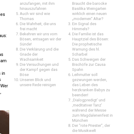
anzufangen, mit ihm
Braucht die barocke
hinauszufahren
Basilika Weingarten
Auch wir sind wie
wirklich einen neuen
des
Thomas
„modernen“ Altar?
Die Wahrheit, die uns
Ein Signal des
frei macht
Himmels?
Bekehren wir uns vom
Die Familie ist das
aus:
Bösen, entsagen wir der
Hauptziel des Bösen:
Sünde!
Die prophetische
Die Verklärung und die
Warnung des hl.
as
Gnade der
Scharbel
Wachsamkeit
Das Schweigen der
, am
Die Versuchungen und
Bischöfe zur Causa
der Kampf gegen das
Spahn
 in
Böse
Leihmutter soll
s
Unseren Blick und
gezwungen werden,
unsere Rede reinigen
das Leben des
 Wer
herzkranken Babys zu
,
beenden!
‚Dialogpredigt‘ und
‚meditativer Tanz’
während der Messe
zum Magdalenenfest in
München
Der "rote Priester", der
die Musikwelt