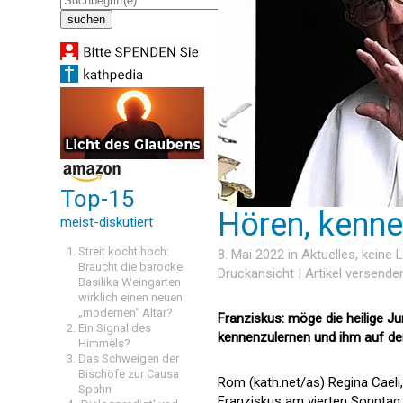
Top-15
Hören, kenne
meist-diskutiert
Streit kocht hoch:
8. Mai 2022 in
Aktuelles
, keine
Braucht die barocke
Druckansicht
|
Artikel versende
Basilika Weingarten
wirklich einen neuen
„modernen“ Altar?
Franziskus: möge die heilige Ju
Ein Signal des
kennenzulernen und ihm auf d
Himmels?
Das Schweigen der
Bischöfe zur Causa
Rom (kath.net/as) Regina Caeli, 
Spahn
Franziskus am vierten Sonntag 