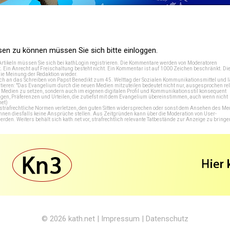
n zu können müssen Sie sich bitte einloggen.
Artikeln müssen Sie sich bei
kathLogin registrieren
. Die Kommentare werden von Moderatoren
t. Ein Anrecht auf Freischaltung besteht nicht. Ein Kommentar ist auf 1000 Zeichen beschränkt. Di
e Meinung der Redaktion wieder.
 an das Schreiben von Papst Benedikt zum 45. Welttag der Sozialen Kommunikationsmittel und lä
tieren: "Das Evangelium durch die neuen Medien mitzuteilen bedeutet nicht nur, ausgesprochen rel
en Medien zu setzen, sondern auch im eigenen digitalen Profil und Kommunikationsstil konsequent
en, Präferenzen und Urteilen, die zutiefst mit dem Evangelium übereinstimmen, auch wenn nicht
net
)
e strafrechtliche Normen verletzen, den guten Sitten widersprechen oder sonst dem Ansehen des M
önnen diesfalls keine Ansprüche stellen. Aus Zeitgründen kann über die Moderation von User-
en. Weiters behält sich kath.net vor, strafrechtlich relevante Tatbestände zur Anzeige zu bringe
© 2026
kath.net
|
Impressum
|
Datenschutz