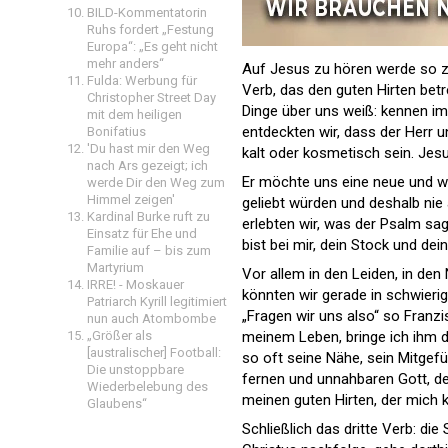
BILD-Kommentatorin
Ruhs fordert „Festung
Europa“: „Es geht nicht
mehr anders“
Auf Jesus zu hören werde so z
Fulda: Werbung für
Verb, das den guten Hirten betre
Christopher Street Day
Dinge über uns weiß: kennen im 
mit dem heiligen
entdeckten wir, dass der Herr u
Bonifatius
'Du hast mir den Weg
kalt oder kosmetisch sein. Jesu
nach Ars gezeigt; ich
Er möchte uns eine neue und w
werde Dir den Weg zum
Himmel zeigen'
geliebt würden und deshalb nie 
Kardinal Burke ruft zu
erlebten wir, was der Psalm sag
Einsatz für Ehe und
bist bei mir, dein Stock und dein
Familie auf – bis zum
Martyrium
Vor allem in den Leiden, in den 
IRRE! - Moskauer
könnten wir gerade in schwieri
Patriarch Kyrill legitimiert
„Fragen wir uns also“ so Franzi
nun auch Atombombe
„Größer als
meinem Leben, bringe ich ihm d
[australischer] Football:
so oft seine Nähe, sein Mitgefü
Die unstoppbare
fernen und unnahbaren Gott, de
Wiederbelebung des
meinen guten Hirten, der mich k
Glaubens“
Schließlich das dritte Verb: die