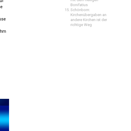
uf
Bonifatius
me
Schönborn:
Kirchenübergaben an
asse
andere Kirchen ist der
richtige Weg
 ihm