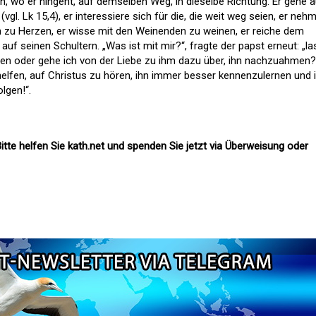
n, wo er hingeht, auf demselben Weg, in dieselbe Richtung. Er gehe a
gl. Lk 15,4), er interessiere sich für die, die weit weg seien, er neh
en zu Herzen, er wisse mit den Weinenden zu weinen, er reiche dem
auf seinen Schultern. „Was ist mit mir?“, fragte der papst erneut: „l
ben oder gehe ich von der Liebe zu ihm dazu über, ihn nachzuahmen?
helfen, auf Christus zu hören, ihn immer besser kennenzulernen und
lgen!“.
itte helfen Sie kath.net und spenden Sie jetzt via Überweisung oder