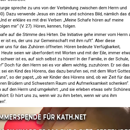
iturgie spreche zu uns von der Verbindung zwischen dem Herrn und
30). Dazu verwende Jesus ein zartes und schönes Bild, nämlich das 
. Und er erkläre es mit drei Verben: „Meine Schafe hören auf meine
lgen mir“ (V. 27). Hören, kennen, folgen.
afe auf die Stimme des Hirten. Die Initiative gehe immer vom Herrn 
 er ist es, der uns zur Gemeinschaft mit ihm ruft“. Aber diese
ir uns für das Zuhören öffneten. Hören bedeute Verfügbarkeit,
. Heute seien wir überfordert mit Worten und mit der Eile, immer etw
chwer ist es, auf sich selbst zu hören! In der Familie, in der Schule
e!“ Doch für den Herrn sei es vor allem wichtig, zuzuhören. Er sei das
 sei ein Kind des Hörens, das dazu berufen sei, mit dem Wort Gottes
uns“, so der papst, „ob wir Kinder des Hörens sind, ob wir Zeit für da
seren Brüdern und Schwestern Raum und Aufmerksamkeit schenken“.
h auf den Herrn und umgekehrt: „und sie erleben etwas sehr Schönes
hört: Er hört uns zu, wenn wir zu ihm beten, wenn wir uns ihm
en“.