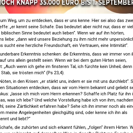
um Weg, um zu entdecken, dass er uns kenne. Hier sei also das zwe
ffe: „er kennt seine Schafe. Das bedeutet aber nicht nur, dass er vie
biblischen Sinne bedeutet auch lieben“. Wenn wir auf ihn hörten,
ns liebe: „dann wird unsere Beziehung zu ihm nicht mehr unpersönlic
s sucht eine herzliche Freundschaft, ein Vertrauen, eine Intimität“.
underbare Erkenntnis schenken: die Erkenntnis, dass wir immer von 
auf uns allein gestellt seien. Wenn wir bei dem guten Hirten seien,
t: „Auch wenn ich gehe im finsteren Tal, ich fürchte kein Unheil; denn
 Stab, sie trösten mich“ (Ps 23,4).
Nöten, in den Krisen: „er stärkt uns, indem er sie mit uns durchlebt“. 
gen Situationen entdecken, dass wir vom Herrn bekannt und geliebt se
skus: „lasse ich mich vom Herrn erkennen? Schaffe ich Platz für ihn 
as, was ich lebe? Und welche Vorstellung habe ich von ihm, nachde
hl, seine Zärtlichkeit erfahren habe? Sehe ich ihn immer noch als ei
m meine Angelegenheiten gleichgültig sind, oder kenne ich ihn als
ennt und liebt?“
 Schafe, die zuhörten und sich erkannt fühlen, „folgen“ ihrem Hirten. 