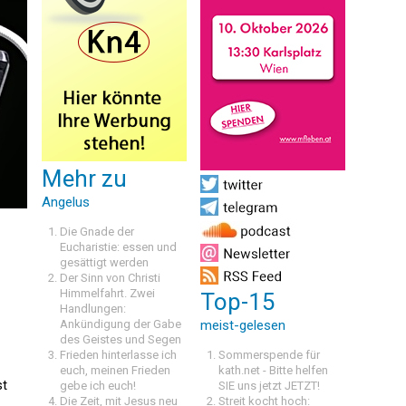
Mehr zu
Angelus
Die Gnade der
Eucharistie: essen und
gesättigt werden
Der Sinn von Christi
Himmelfahrt. Zwei
Top-15
Handlungen:
Ankündigung der Gabe
meist-gelesen
des Geistes und Segen
Frieden hinterlasse ich
Sommerspende für
euch, meinen Frieden
kath.net - Bitte helfen
st
gebe ich euch!
SIE uns jetzt JETZT!
Die Zeit, mit Jesus neu
Streit kocht hoch: