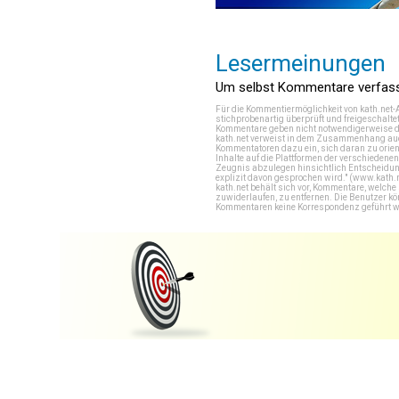
Lesermeinungen
Um selbst Kommentare verfasse
Für die Kommentiermöglichkeit von kath.net-
stichprobenartig überprüft und freigeschalte
Kommentare geben nicht notwendigerweise di
kath.net verweist in dem Zusammenhang auch
Kommentatoren dazu ein, sich daran zu orien
Inhalte auf die Plattformen der verschieden
Zeugnis abzulegen hinsichtlich Entscheidung
explizit davon gesprochen wird." (
www.kath.
kath.net behält sich vor, Kommentare, welch
zuwiderlaufen, zu entfernen. Die Benutzer k
Kommentaren keine Korrespondenz geführt werd