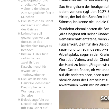
‚Dialogpredigt‘ und
‚meditativer Tanz’
Das Evangelium der heutigen L
während der Messe
jedem von uns (vgl. Joh 10,27-
zum Magdalenenfest in
Hirten, der bei den Schafen ist
München
Die Liturgie: das Gebet
Stimme; ich kenne sie und sie fo
der Kirche und Atem
Zunächst einmal hörten die Sch
des Geistes
Leihmutter soll
„alles beginnt mit seiner Gnade:
gezwungen werden,
Gemeinschaft entstehe, wenn w
das Leben des
Fügsamkeit, Zeit für den Dialog
herzkranken Babys zu
sagen und tun zu müssen: „wie s
beenden!
Bistum Huelva führt
Arbeitsplatz, sogar in der Kirch
verbindliches
Wort des Vaters, und der Christ
zweijähriges
der Hand zu leben. „Fragen wir 
Katechumenat für
Wort Gottes finden, ob wir un
erwachsene
auf die anderen höre, höre auc
Taufbewerber ein
Die Familie ist das
nämlich dass der Herr selbst zu
Hauptziel des Bösen:
anvertrauen, wenn wir ihn anruf
Die prophetische
Warnung des hl.
Scharbel
Erdbebengefahr bei
Neapel: Italiens Kirche
ruft zum Gebet auf