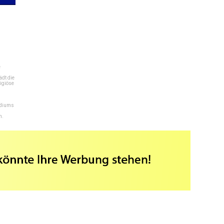
e
dt die
igiöse
ediums
n.