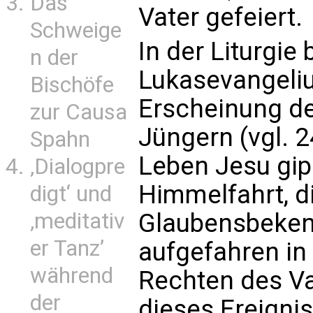
Das
Vater gefeiert.
Schweige
In der Liturgie
n der
Lukasevangeliu
Bischöfe
Erscheinung d
zur Causa
Jüngern (vgl. 2
Spahn
Leben Jesu gip
‚Dialogpre
Himmelfahrt, d
digt‘ und
‚meditativ
Glaubensbekenn
er Tanz’
aufgefahren in 
während
Rechten des Va
der
dieses Ereignis