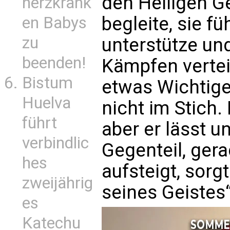
den Heiligen Ge
herzkrank
begleite, sie fü
en Babys
zu
unterstütze und
beenden!
Kämpfen vertei
Bistum
etwas Wichtige
Huelva
nicht im Stich.
führt
aber er lässt un
verbindlic
Gegenteil, ger
hes
aufsteigt, sorg
zweijährig
seines Geistes“
es
Katechu