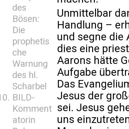
des
Unmittelbar da
Bösen:
Handlung – erh
Die
und segne die A
prophetis
dies eine priest
che
Aarons hätte Go
Warnung
Aufgabe übertr
des hl.
Das Evangelium
Scharbel
Jesus der groß
BILD-
sei. Jesus geh
Komment
uns einzutrete
atorin