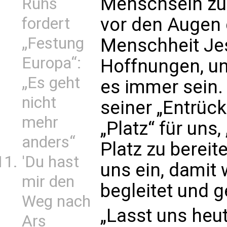
Menschsein zu 
Ruhs
vor den Augen 
fordert
„Festung
Menschheit Jes
Europa“:
Hoffnungen, u
„Es geht
es immer sein.
nicht
seiner „Entrüc
mehr
„Platz“ für uns
anders“
Platz zu bereiten
'Du hast
uns ein, damit
mir den
begleitet und 
Weg nach
„Lasst uns heu
Ars