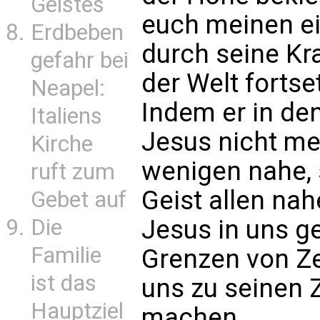
Geistes
euch meinen ei
Erdbeben
durch seine Kra
gefahr bei
der Welt fortset
Neapel:
Indem er in de
Italiens
Jesus nicht me
Kirche
wenigen nahe, 
ruft zum
Geist allen nah
Gebet auf
Die
Jesus in uns g
Familie
Grenzen von Z
ist das
uns zu seinen 
Hauptziel
machen.