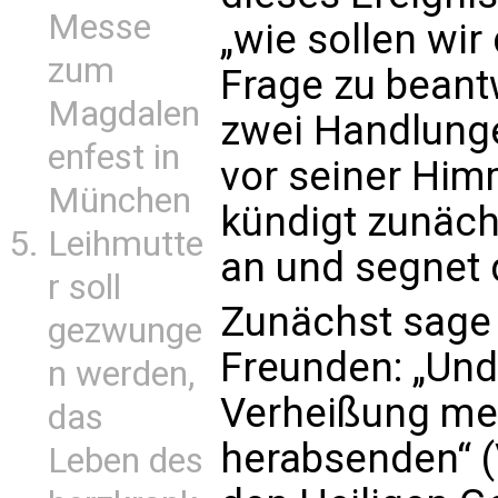
Messe
„wie sollen wi
zum
Frage zu beant
Magdalen
zwei Handlunge
enfest in
vor seiner Himm
München
kündigt zunäch
Leihmutte
an und segnet 
r soll
Zunächst sage 
gezwunge
Freunden: „Und
n werden,
Verheißung mei
das
herabsenden“ (
Leben des