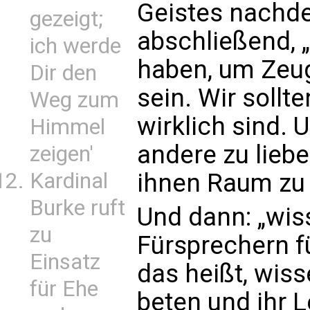
Geistes nachde
gezeigt;
abschließend, „
ich werde
haben, um Zeu
Dir den
sein. Wir sollt
Weg zum
wirklich sind. 
Himmel
andere zu liebe
zeigen'
Kardinal
ihnen Raum zu
Burke ruft
Und dann: „wiss
zu
Fürsprechern 
Einsatz
das heißt, wisse
für Ehe
beten und ihr 