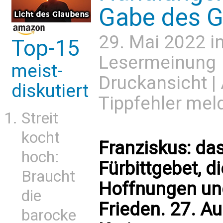
Gabe des G
29. Mai 2022 i
Top-15
Lesermeinung
meist-
Druckansicht
|
diskutiert
Tippfehler mel
Streit
kocht
Franziskus: das
hoch:
Fürbittgebet, d
Braucht
Hoffnungen und
die
Frieden. 27. Au
barocke