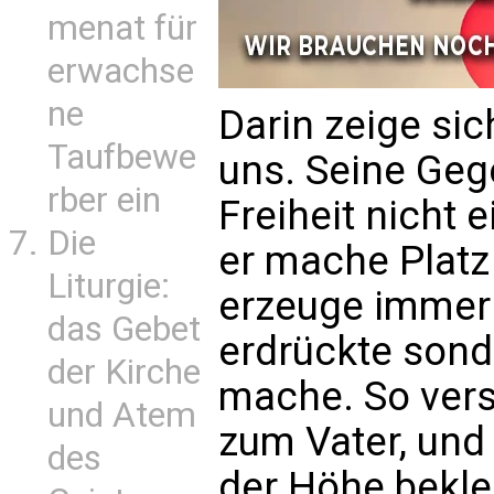
menat für
erwachse
ne
Darin zeige sic
Taufbewe
uns. Seine Geg
rber ein
Freiheit nicht 
Die
er mache Platz
Liturgie:
erzeuge immer 
das Gebet
erdrückte sond
der Kirche
mache. So vers
und Atem
zum Vater, und 
des
der Höhe bekle