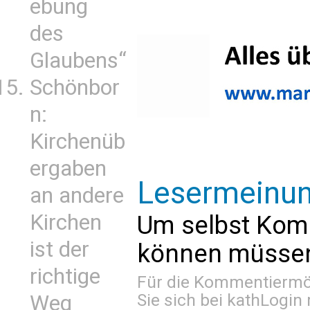
ebung
des
Glaubens“
Schönbor
n:
Kirchenüb
ergaben
Lesermeinu
an andere
Kirchen
Um selbst Kom
ist der
können müssen 
richtige
Für die Kommentiermög
Sie sich bei
kathLogin 
Weg