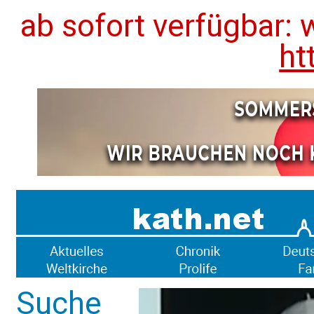
ab sofort verfügbar: 
ht
Suche