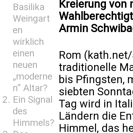
Kreierung von 
Basilika
Wahlberechtigt
Weingart
Armin Schwiba
en
wirklich
einen
Rom (kath.net/
neuen
traditionelle M
„moderne
bis Pfingsten,
n“ Altar?
siebten Sonnta
Ein Signal
Tag wird in Ita
des
Ländern die En
Himmels?
Himmel, das he