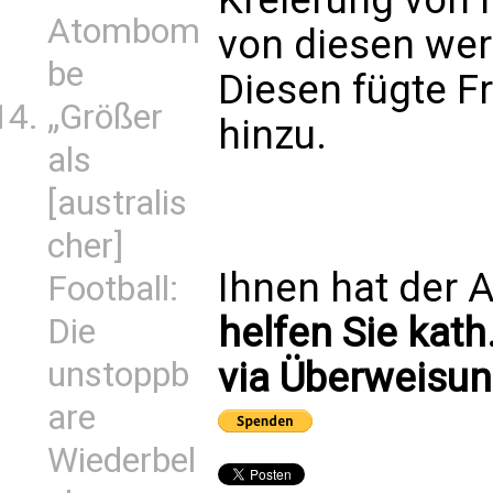
Atombom
von diesen wer
be
Diesen fügte F
„Größer
hinzu.
als
[australis
cher]
Ihnen hat der A
Football:
helfen Sie kath
Die
unstoppb
via Überweisun
are
Wiederbel