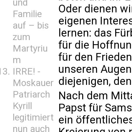
und
Oder dienen wi
Familie
eigenen Intere
auf – bis
lernen: das Für
zum
für die Hoffnu
Martyriu
für den Friede
m
unseren Augen
IRRE! -
diejenigen, den
Moskauer
Patriarch
Nach dem Mitt
Kyrill
Papst für Sams
legitimiert
ein öffentlich
nun auch
Kreierung von 