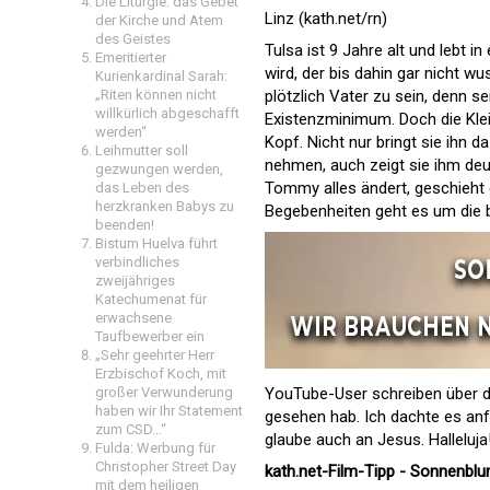
Die Liturgie: das Gebet
Linz (kath.net/rn)
der Kirche und Atem
des Geistes
Tulsa ist 9 Jahre alt und lebt i
Emeritierter
wird, der bis dahin gar nicht wu
Kurienkardinal Sarah:
„Riten können nicht
plötzlich Vater zu sein, denn se
willkürlich abgeschafft
Existenzminimum. Doch die Klein
werden“
Kopf. Nicht nur bringt sie ihn 
Leihmutter soll
nehmen, auch zeigt sie ihm deutl
gezwungen werden,
Tommy alles ändert, geschieht 
das Leben des
herzkranken Babys zu
Begebenheiten
geht es um die
beenden!
Bistum Huelva führt
verbindliches
zweijähriges
Katechumenat für
erwachsene
Taufbewerber ein
„Sehr geehrter Herr
Erzbischof Koch, mit
großer Verwunderung
YouTube-User schreiben über di
haben wir Ihr Statement
gesehen hab. Ich dachte es anf
zum CSD…“
glaube auch an Jesus. Halleluja!
Fulda: Werbung für
Christopher Street Day
kath.net-Film-Tipp - Sonnenbl
mit dem heiligen