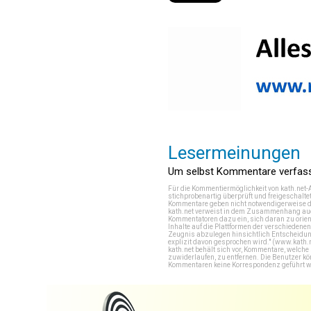
Lesermeinungen
Um selbst Kommentare verfasse
Für die Kommentiermöglichkeit von kath.net-
stichprobenartig überprüft und freigeschalte
Kommentare geben nicht notwendigerweise di
kath.net verweist in dem Zusammenhang auch
Kommentatoren dazu ein, sich daran zu orien
Inhalte auf die Plattformen der verschieden
Zeugnis abzulegen hinsichtlich Entscheidung
explizit davon gesprochen wird." (
www.kath.
kath.net behält sich vor, Kommentare, welch
zuwiderlaufen, zu entfernen. Die Benutzer k
Kommentaren keine Korrespondenz geführt werd