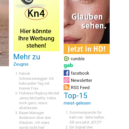
Mehr zu
Zeugnis
Patrick
Schwarzenegger: Ich
bete jeden Tag mit
meiner Frau
Früheres Playboy-Model
Top-15
Jenny McCarthy: Habe
meist-gelesen
mich ganz Jesus
überlassen
Sommerspende für
Bayer-Manager
kath.net - Bitte helfen
Anderson über den
SIE uns jetzt JETZT!
Glauben: ‚Ich wäre
Ein Signal des
sonst nicht hier‘