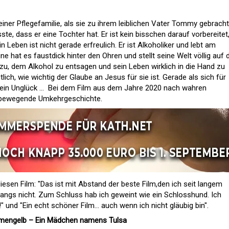
n einer Pflegefamilie, als sie zu ihrem leiblichen Vater Tommy gebracht
sste, dass er eine Tochter hat. Er ist kein bisschen darauf vorbereitet
in Leben ist nicht gerade erfreulich. Er ist Alkoholiker und lebt am
e hat es faustdick hinter den Ohren und stellt seine Welt völlig auf 
dazu, dem Alkohol zu entsagen und sein Leben wirklich in die Hand zu
ich, wie wichtig der Glaube an Jesus für sie ist. Gerade als sich für
ein Unglück ... Bei dem Film aus dem Jahre 2020
nach wahren
 bewegende Umkehrgeschichte.
esen Film: "Das ist mit Abstand der beste Film,den ich seit langem
angs nicht. Zum Schluss hab ich geweint wie ein Schlosshund. Ich
" und "Ein echt schöner Film... auch wenn ich nicht gläubig bin".
umengelb – Ein Mädchen namens Tulsa