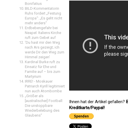
Bonifatius
BILD-Kommentatorin
Ruhs fordert „Festung
Europa“: „Es geht nicht
mehr anders“
Erdbebengefahr bei
Neapel: Italiens Kirche
ruft zum Gebet auf
'Du hast mir den Weg
nach Ars gezeigt; ich
werde Dir den Weg zum
Himmel zeigen'
Kardinal Burke ruft zu
Einsatz für Ehe und
Familie auf – bis zum
Martyrium
IRRE! - Moskauer
Patriarch Kyrill legitimiert
nun auch Atombombe
„Größer als
[australischer] Football:
Ihnen hat der Artikel gefallen?
B
Die unstoppbare
Kreditkarte/Paypal!
Wiederbelebung des
Glaubens“