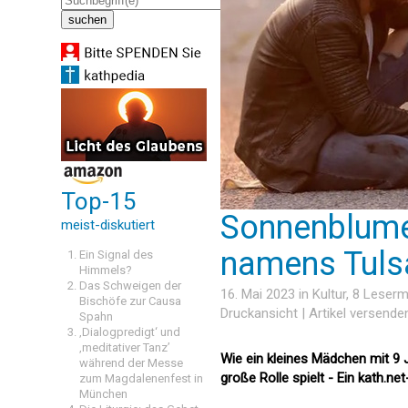
Top-15
Sonnenblume
meist-diskutiert
namens Tuls
Ein Signal des
Himmels?
Das Schweigen der
16. Mai 2023 in
Kultur
, 8 Leser
Bischöfe zur Causa
Druckansicht
|
Artikel versende
Spahn
‚Dialogpredigt‘ und
‚meditativer Tanz’
Wie ein kleines Mädchen mit 9 
während der Messe
große Rolle spielt - Ein kath.n
zum Magdalenenfest in
München