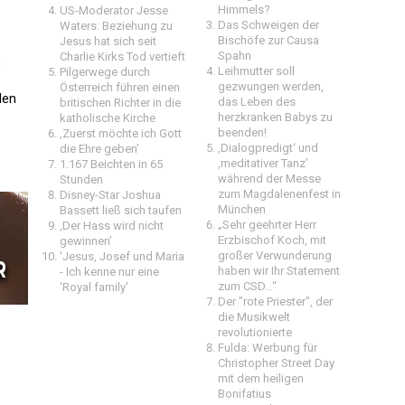
Himmels?
US-Moderator Jesse
Das Schweigen der
Waters: Beziehung zu
Bischöfe zur Causa
Jesus hat sich seit
Spahn
Charlie Kirks Tod vertieft
,
Leihmutter soll
Pilgerwege durch
gezwungen werden,
Österreich führen einen
den
das Leben des
britischen Richter in die
herzkranken Babys zu
katholische Kirche
beenden!
‚Zuerst möchte ich Gott
‚Dialogpredigt‘ und
die Ehre geben’
‚meditativer Tanz’
1.167 Beichten in 65
während der Messe
Stunden
zum Magdalenenfest in
Disney-Star Joshua
München
Bassett ließ sich taufen
„Sehr geehrter Herr
‚Der Hass wird nicht
Erzbischof Koch, mit
gewinnen’
großer Verwunderung
'Jesus, Josef und Maria
haben wir Ihr Statement
- Ich kenne nur eine
zum CSD…“
'Royal family'
Der "rote Priester", der
die Musikwelt
revolutionierte
Fulda: Werbung für
Christopher Street Day
mit dem heiligen
Bonifatius