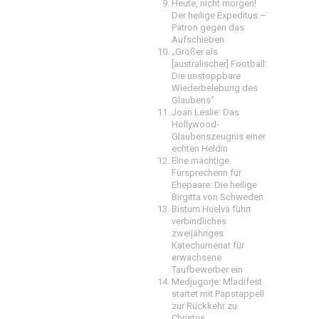
Heute, nicht morgen!
Der heilige Expeditus –
Patron gegen das
Aufschieben
„Größer als
[australischer] Football:
Die unstoppbare
Wiederbelebung des
Glaubens“
Joan Leslie: Das
Hollywood-
Glaubenszeugnis einer
echten Heldin
Eine mächtige
Fürsprecherin für
Ehepaare: Die heilige
Birgitta von Schweden
Bistum Huelva führt
verbindliches
zweijähriges
Katechumenat für
erwachsene
Taufbewerber ein
Medjugorje: Mladifest
startet mit Papstappell
zur Rückkehr zu
Christus