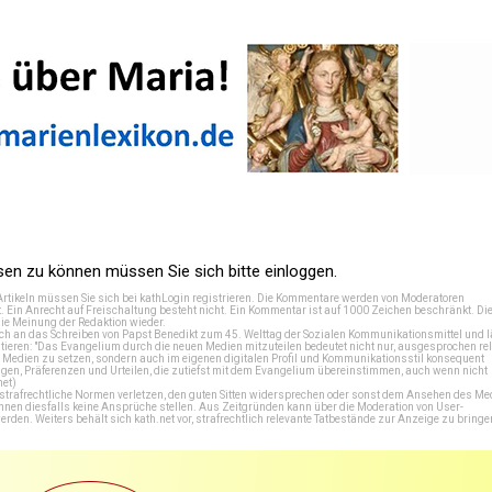
n zu können müssen Sie sich bitte einloggen.
Artikeln müssen Sie sich bei
kathLogin registrieren
. Die Kommentare werden von Moderatoren
t. Ein Anrecht auf Freischaltung besteht nicht. Ein Kommentar ist auf 1000 Zeichen beschränkt. Di
e Meinung der Redaktion wieder.
 an das Schreiben von Papst Benedikt zum 45. Welttag der Sozialen Kommunikationsmittel und lä
tieren: "Das Evangelium durch die neuen Medien mitzuteilen bedeutet nicht nur, ausgesprochen rel
en Medien zu setzen, sondern auch im eigenen digitalen Profil und Kommunikationsstil konsequent
en, Präferenzen und Urteilen, die zutiefst mit dem Evangelium übereinstimmen, auch wenn nicht
net
)
e strafrechtliche Normen verletzen, den guten Sitten widersprechen oder sonst dem Ansehen des M
önnen diesfalls keine Ansprüche stellen. Aus Zeitgründen kann über die Moderation von User-
en. Weiters behält sich kath.net vor, strafrechtlich relevante Tatbestände zur Anzeige zu bringe