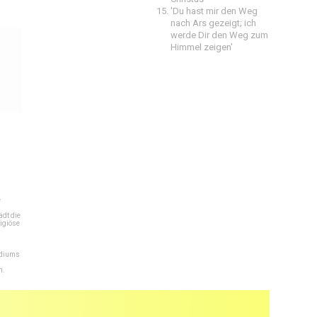
'Du hast mir den Weg
nach Ars gezeigt; ich
werde Dir den Weg zum
Himmel zeigen'
e
dt die
igiöse
ediums
n.