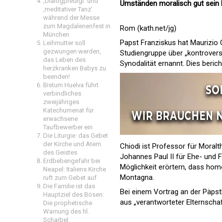
‚Dialogpredigt‘ und
Umständen moralisch gut sein 
‚meditativer Tanz’
während der Messe
zum Magdalenenfest in
Rom (kath.net/jg)
München
Papst Franziskus hat Maurizio
Leihmutter soll
gezwungen werden,
Studiengruppe über „kontrovers
das Leben des
Synodalität ernannt. Dies beric
herzkranken Babys zu
beenden!
Bistum Huelva führt
verbindliches
zweijähriges
Katechumenat für
erwachsene
Taufbewerber ein
Die Liturgie: das Gebet
der Kirche und Atem
Chiodi ist Professor für Moralt
des Geistes
Johannes Paul II für Ehe- und 
Erdbebengefahr bei
Möglichkeit erörtern, dass hom
Neapel: Italiens Kirche
Montagna.
ruft zum Gebet auf
Die Familie ist das
Bei einem Vortrag an der Päpst
Hauptziel des Bösen:
aus „verantworteter Elternschaf
Die prophetische
Warnung des hl.
Scharbel