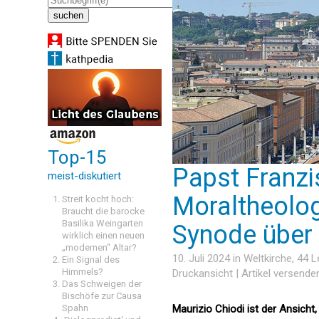
Top-15
Papst Franzi
meist-diskutiert
Moraltheolog
Streit kocht hoch:
Braucht die barocke
Basilika Weingarten
Synode über 
wirklich einen neuen
„modernen“ Altar?
10. Juli 2024 in
Weltkirche
, 44 
Ein Signal des
Himmels?
Druckansicht
|
Artikel versende
Das Schweigen der
Bischöfe zur Causa
Spahn
Maurizio Chiodi ist der Ansich