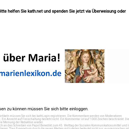
itte helfen Sie kath.net und spenden Sie jetzt via Überweisung oder
n zu können müssen Sie sich bitte einloggen.
Artikeln müssen Sie sich bei
kathLogin registrieren
. Die Kommentare werden von Moderatoren
t. Ein Anrecht auf Freischaltung besteht nicht. Ein Kommentar ist auf 1000 Zeichen beschränkt. Di
e Meinung der Redaktion wieder.
 an das Schreiben von Papst Benedikt zum 45. Welttag der Sozialen Kommunikationsmittel und lä
tieren: "Das Evangelium durch die neuen Medien mitzuteilen bedeutet nicht nur, ausgesprochen rel