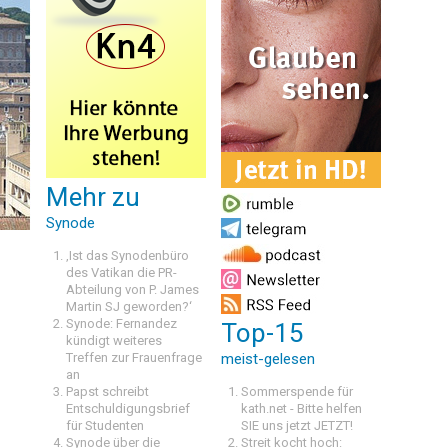
Mehr zu
Synode
‚Ist das Synodenbüro
des Vatikan die PR-
Abteilung von P. James
Martin SJ geworden?‘
Synode: Fernandez
Top-15
kündigt weiteres
Treffen zur Frauenfrage
meist-gelesen
an
Papst schreibt
Sommerspende für
Entschuldigungsbrief
kath.net - Bitte helfen
für Studenten
SIE uns jetzt JETZT!
Synode über die
Streit kocht hoch: