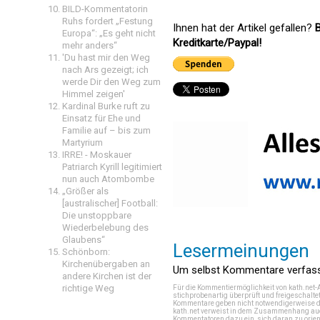
BILD-Kommentatorin
Ruhs fordert „Festung
Ihnen hat der Artikel gefallen?
B
Europa“: „Es geht nicht
Kreditkarte/Paypal!
mehr anders“
'Du hast mir den Weg
nach Ars gezeigt; ich
werde Dir den Weg zum
Himmel zeigen'
Kardinal Burke ruft zu
Einsatz für Ehe und
Familie auf – bis zum
Martyrium
IRRE! - Moskauer
Patriarch Kyrill legitimiert
nun auch Atombombe
„Größer als
[australischer] Football:
Die unstoppbare
Wiederbelebung des
Glaubens“
Lesermeinungen
Schönborn:
Kirchenübergaben an
Um selbst Kommentare verfasse
andere Kirchen ist der
richtige Weg
Für die Kommentiermöglichkeit von kath.net-
stichprobenartig überprüft und freigeschalte
Kommentare geben nicht notwendigerweise di
kath.net verweist in dem Zusammenhang auch
Kommentatoren dazu ein, sich daran zu orien