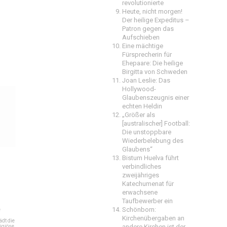
revolutionierte
Heute, nicht morgen!
Der heilige Expeditus –
Patron gegen das
Aufschieben
Eine mächtige
Fürsprecherin für
Ehepaare: Die heilige
Birgitta von Schweden
Joan Leslie: Das
Hollywood-
Glaubenszeugnis einer
echten Heldin
„Größer als
[australischer] Football:
Die unstoppbare
Wiederbelebung des
Glaubens“
Bistum Huelva führt
verbindliches
zweijähriges
Katechumenat für
erwachsene
Taufbewerber ein
Schönborn:
e
Kirchenübergaben an
dt die
andere Kirchen ist der
igiöse