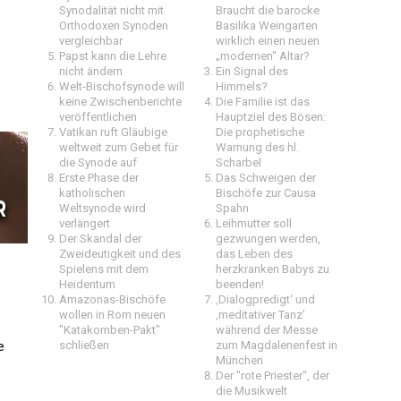
Synodalität nicht mit
Braucht die barocke
Orthodoxen Synoden
Basilika Weingarten
vergleichbar
wirklich einen neuen
Papst kann die Lehre
„modernen“ Altar?
nicht ändern
Ein Signal des
Welt-Bischofsynode will
Himmels?
keine Zwischenberichte
Die Familie ist das
veröffentlichen
Hauptziel des Bösen:
Vatikan ruft Gläubige
Die prophetische
weltweit zum Gebet für
Warnung des hl.
die Synode auf
Scharbel
Erste Phase der
Das Schweigen der
katholischen
Bischöfe zur Causa
Weltsynode wird
Spahn
verlängert
Leihmutter soll
Der Skandal der
gezwungen werden,
Zweideutigkeit und des
das Leben des
Spielens mit dem
herzkranken Babys zu
Heidentum
beenden!
Amazonas-Bischöfe
‚Dialogpredigt‘ und
wollen in Rom neuen
‚meditativer Tanz’
"Katakomben-Pakt"
während der Messe
e
schließen
zum Magdalenenfest in
München
Der "rote Priester", der
die Musikwelt