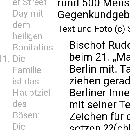
rund 500 Mens
er Street
Day mit
Gegenkundgeb
dem
Text und Foto (c)
heiligen
Bischof Rudo
Bonifatius
beim 21. „Ma
Die
Berlin mit. 
Familie
ziehen gerad
ist das
Berliner Inn
Hauptziel
mit seiner T
des
Bösen:
Zeichen für
Die
setzen ??(ch