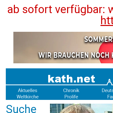
ab sofort verfügbar: 
ht
Suche