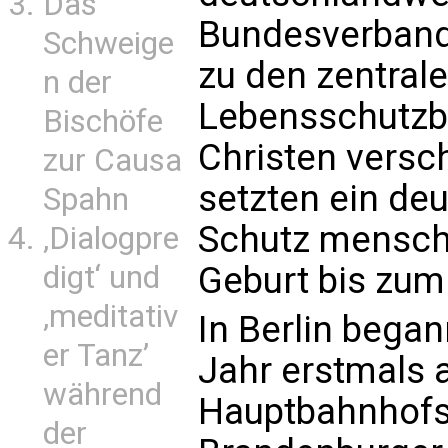
Das
Bundesverband
Schweige
zu den zentral
n der
Lebensschutzb
Bischöfe
Christen versc
zur Causa
setzten ein deu
Spahn
Schutz mensch
‚Dialogpre
digt‘ und
Geburt bis zum
‚meditativ
In Berlin bega
er Tanz’
Jahr erstmals 
während
Hauptbahnhofs
der