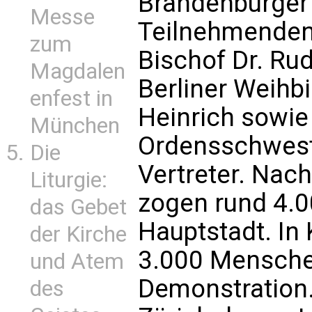
Brandenburger 
Messe
Teilnehmenden
zum
Bischof Dr. Rud
Magdalen
Berliner Weihbi
enfest in
Heinrich sowie 
München
Ordensschweste
Die
Vertreter. Nac
Liturgie:
zogen rund 4.
das Gebet
Hauptstadt. In 
der Kirche
3.000 Menschen
und Atem
Demonstration. 
des