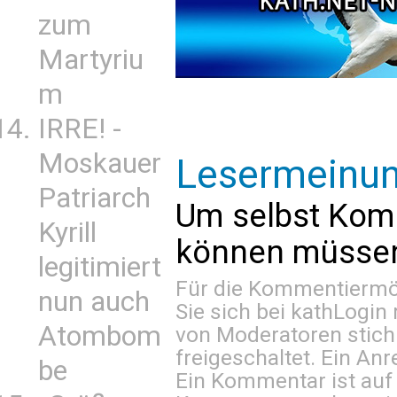
zum
Martyriu
m
IRRE! -
Moskauer
Lesermeinu
Patriarch
Um selbst Kom
Kyrill
können müssen 
legitimiert
Für die Kommentiermög
nun auch
Sie sich bei
kathLogin 
Atombom
von Moderatoren stich
freigeschaltet. Ein Anr
be
Ein Kommentar ist auf