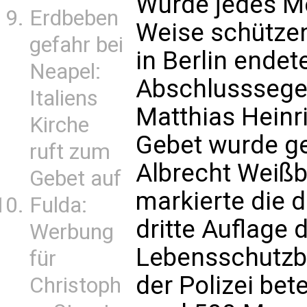
Würde jedes Me
Erdbeben
Weise schützen
gefahr bei
in Berlin ende
Neapel:
Abschlusssege
Italiens
Matthias Hein
Kirche
Gebet wurde g
ruft zum
Albrecht Weißba
Gebet auf
markierte die 
Fulda:
dritte Auflage 
Werbung
Lebensschutz
für
der Polizei bet
Christoph