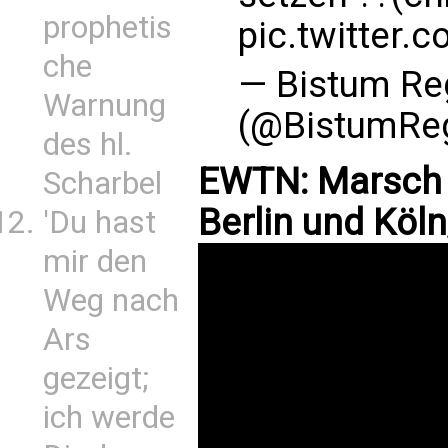
prophetis
pic.twitter
che
— Bistum Re
Warnung
(@BistumRe
des hl.
EWTN: Marsch 
Scharbel
Berlin und Köl
'Du hast
mir den
Weg nach
Ars
gezeigt;
ich werde