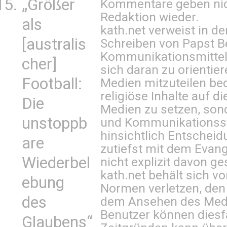
„Größer
Kommentare geben nic
Redaktion wieder.
als
kath.net verweist in
[australis
Schreiben von Papst B
Kommunikationsmittel 
cher]
sich daran zu orientie
Football:
Medien mitzuteilen be
religiöse Inhalte auf 
Die
Medien zu setzen, sond
unstoppb
und Kommunikationsst
hinsichtlich Entscheid
are
zutiefst mit dem Eva
Wiederbel
nicht explizit davon ge
kath.net behält sich v
ebung
Normen verletzen, den
des
dem Ansehen des Mediu
Benutzer können diesfa
Glaubens“