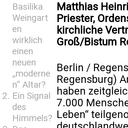
Matthias Heinri
Basilika
Priester, Orde
Weingart
en
kirchliche Vert
wirklich
Groß/Bistum R
einen
neuen
Berlin / Regen
„moderne
Regensburg) A
n“ Altar?
haben zeitgleic
Ein Signal
7.000 Mensche
des
Leben“ teilge
Himmels?
deutschlandwe