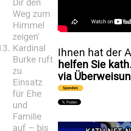
Dir den
Weg zum
Himmel
zeigen'
Kardinal
Ihnen hat der A
Burke ruft
helfen Sie kath
zu
via Überweisun
Einsatz
für Ehe
und
Familie
auf – bis