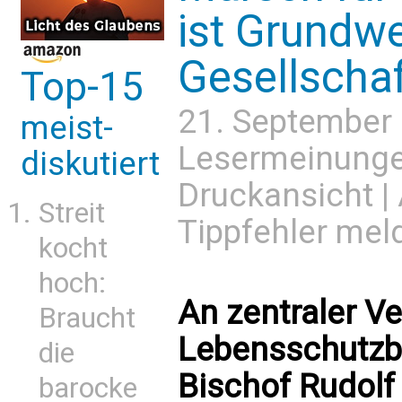
ist Grundwe
Gesellschaf
Top-15
21. September
meist-
Lesermeinung
diskutiert
Druckansicht
|
Streit
Tippfehler mel
kocht
hoch:
An zentraler V
Braucht
Lebensschutzb
die
Bischof Rudolf
barocke