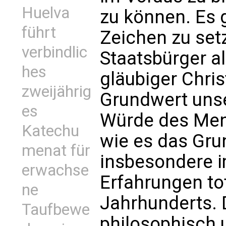
Huelva
zu können. Es 
führt
Zeichen zu set
verbindlic
Staatsbürger a
hes
gläubiger Chris
zweijährig
Grundwert unse
es
Würde des Mens
Katechu
wie es das Gru
menat für
insbesondere i
erwachse
Erfahrungen to
ne
Jahrhunderts. 
Taufbewe
philosophisch 