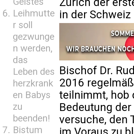
Zürich der ers
Geistes
Leihmutte
in der Schweiz 
r soll
gezwunge
n werden,
das
Bischof Dr. Rud
Leben des
2016 regelmäß
herzkrank
teilnimmt, hob 
en Babys
Bedeutung der 
zu
beenden!
versuche, den 
Bistum
im Voraus zu b