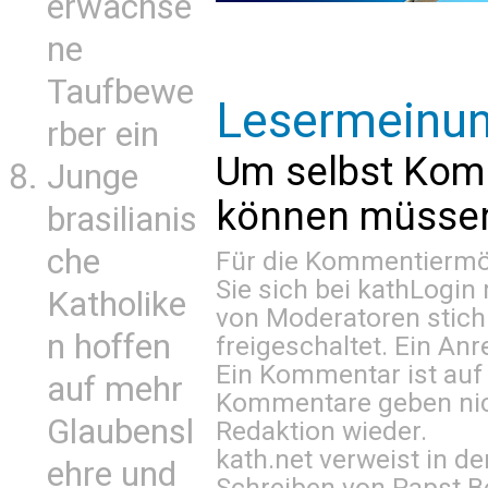
erwachse
ne
Taufbewe
Lesermeinu
rber ein
Um selbst Kom
Junge
können müssen 
brasilianis
che
Für die Kommentiermög
Sie sich bei
kathLogin 
Katholike
von Moderatoren stich
n hoffen
freigeschaltet. Ein Anr
Ein Kommentar ist auf
auf mehr
Kommentare geben nic
Glaubensl
Redaktion wieder.
kath.net verweist in
ehre und
Schreiben von Papst B