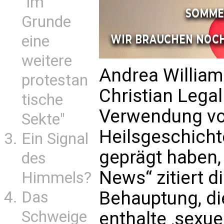
"im
Grunde
eine
weitere
Andrea Williams
protestan
Christian Legal
tische
Verwendung vo
Sekte"
Heilsgeschichte
Ein Signal
geprägt haben, 
des
News“ zitiert di
Himmels?
Behauptung, d
Das
Schweige
enthalte ‚sexuel