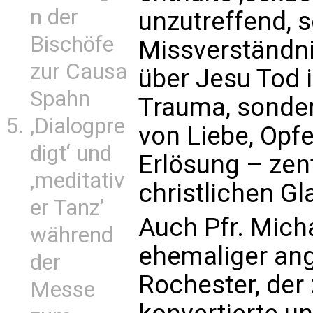
n der
unzutreffend, s
Bischöfe
Missverständni
zur Causa
über Jesu Tod 
Spahn
Trauma, sonder
‚Dialogpre
von Liebe, Opf
digt‘ und
Erlösung – zen
‚meditativ
christlichen Gl
er Tanz’
Auch Pfr. Micha
während
ehemaliger ang
der
Rochester, der
Messe