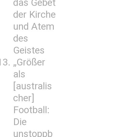
das Gebet
der Kirche
und Atem
des
Geistes
„Größer
als
[australis
cher]
Football:
Die
unstoppb