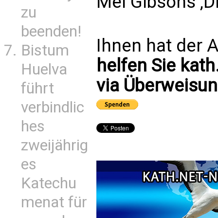
Mel Gibsons ‚Di
zu
beenden!
Ihnen hat der A
Bistum
helfen Sie kath
Huelva
via Überweisun
führt
verbindlic
hes
zweijährig
es
Katechu
menat für