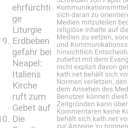
ehrfürchti
Kommunikationsmittel 
sich daran zu orientie
ge
Medien mitzuteilen be
Liturgie
religiöse Inhalte auf 
Medien zu setzen, sond
Erdbeben
und Kommunikationsst
gefahr bei
hinsichtlich Entscheid
zutiefst mit dem Eva
Neapel:
nicht explizit davon ge
Italiens
kath.net behält sich v
Normen verletzen, den
Kirche
dem Ansehen des Mediu
ruft zum
Benutzer können diesfa
Zeitgründen kann über
Gebet auf
Kommentaren keine Ko
Die
behält sich kath.net vo
zur Anzeige zu bringen