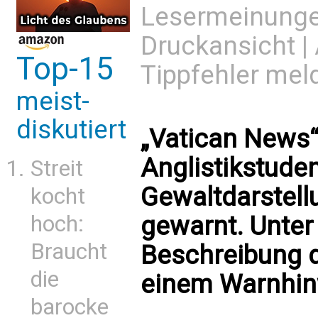
Lesermeinung
Druckansicht
|
Top-15
Tippfehler mel
meist-
diskutiert
„Vatican News“ 
Anglistikstuden
Streit
Gewaltdarstellu
kocht
hoch:
gewarnt. Unter
Braucht
Beschreibung d
die
einem Warnhin
barocke