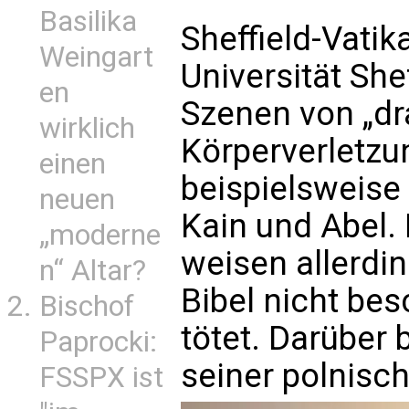
Basilika
Sheffield-Vatik
Weingart
Universität She
en
Szenen von „dr
wirklich
Körperverletzun
einen
beispielsweise
neuen
Kain und Abel. 
„moderne
weisen allerdin
n“ Altar?
Bibel nicht bes
Bischof
tötet. Darüber 
Paprocki:
seiner polnisc
FSSPX ist