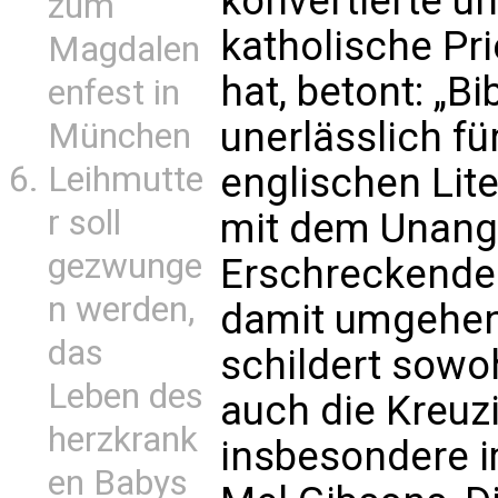
konvertierte u
zum
katholische Pr
Magdalen
hat, betont: „B
enfest in
unerlässlich fü
München
Leihmutte
englischen Lit
r soll
mit dem Unan
gezwunge
Erschreckenden
n werden,
damit umgehen 
das
schildert sowo
Leben des
auch die Kreuz
herzkrank
insbesondere i
en Babys