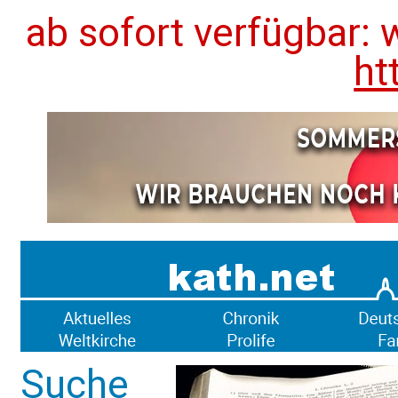
ab sofort verfügbar: 
ht
Suche