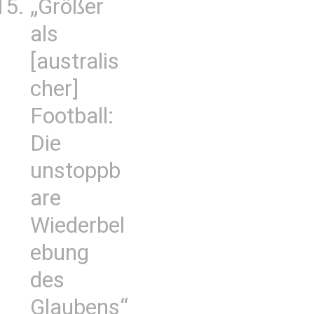
„Größer
als
[australis
cher]
Football:
Die
unstoppb
are
Wiederbel
ebung
des
Glaubens“