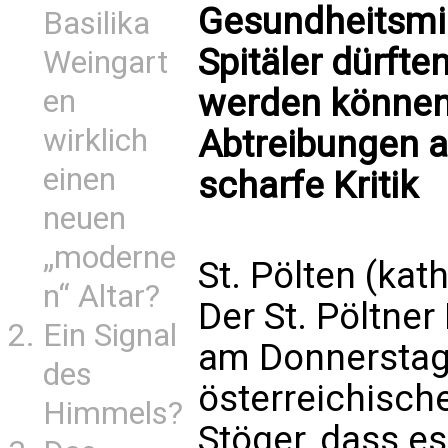
Gesundheitsmin
Basilika
Spitäler dürft
Weingart
werden können
en
wirklich
Abtreibungen a
einen
scharfe Kritik
neuen
„moderne
St. Pölten (kath
n“ Altar?
Der St. Pöltner
Ein Signal
am Donnerstag 
des
österreichisch
Himmels?
Stöger, dass e