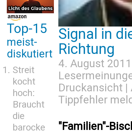
Top-15
Signal in di
meist-
Richtung
diskutiert
4. August 2011
Streit
Lesermeinung
kocht
Druckansicht
|
hoch:
Tippfehler mel
Braucht
die
"Familien"-Bisc
barocke