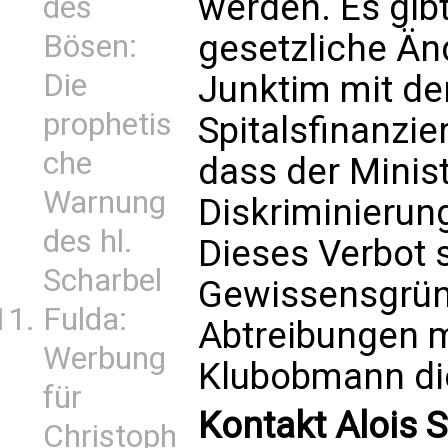
werden. Es gib
des
gesetzliche Än
Bösen:
Die
Junktim mit de
prophetis
Spitalsfinanzie
che
dass der Minis
Warnung
Diskriminierung
des hl.
Dieses Verbot s
Scharbel
Gewissensgrün
Fulda:
Abtreibungen mi
Werbung
Klubobmann die
für
Kontakt Alois 
Christoph