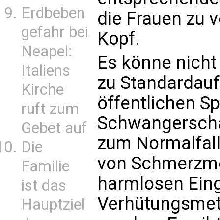
Erdbeben
die Frauen zu v
gefahr bei
Kopf.
Neapel:
Es könne nicht
Italiens
zu Standardauf
Kirche
öffentlichen Sp
ruft zum
Schwangerscha
Gebet auf
zum Normalfall
Die
von Schmerzme
Familie
harmlosen Eing
ist das
Verhütungsmet
Hauptziel