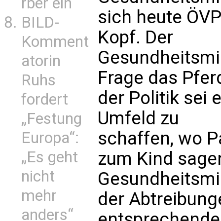
rber ein
sich heute ÖV
BILD-
Kopf. Der
Komment
Gesundheitsmin
atorin
Frage das Pfer
Ruhs
der Politik sei 
fordert
Umfeld zu
„Festung
schaffen, wo P
Europa“:
„Es geht
zum Kind sagen
nicht
Gesundheitsmini
mehr
der Abtreibung
anders“
entsprechende