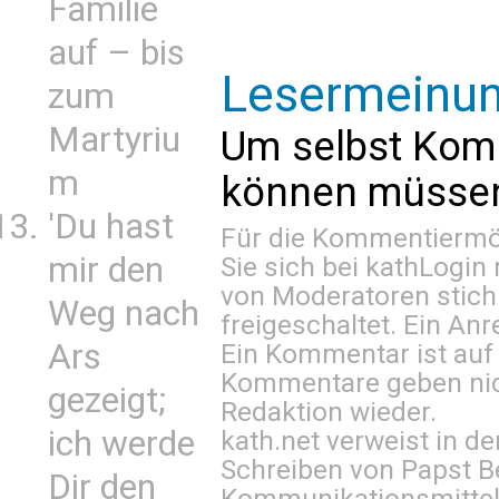
Familie
auf – bis
Lesermeinu
zum
Martyriu
Um selbst Kom
m
können müssen 
'Du hast
Für die Kommentiermög
mir den
Sie sich bei
kathLogin 
von Moderatoren stich
Weg nach
freigeschaltet. Ein Anr
Ars
Ein Kommentar ist auf
Kommentare geben nic
gezeigt;
Redaktion wieder.
ich werde
kath.net verweist in
Schreiben von Papst B
Dir den
Kommunikationsmittel 