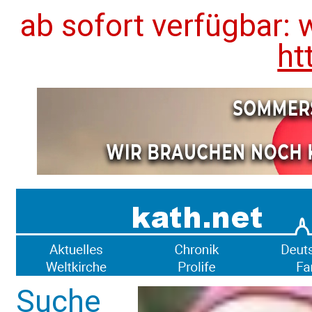
ab sofort verfügbar: 
ht
Suche