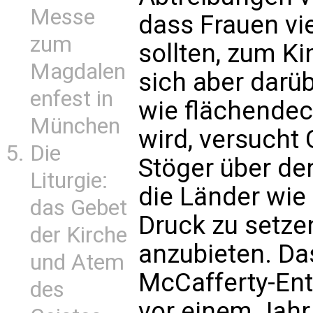
Messe
dass Frauen vi
zum
sollten, zum Ki
Magdalen
sich aber darü
enfest in
wie flächendec
München
wird, versucht
Die
Stöger über de
Liturgie:
die Länder wie 
das Gebet
Druck zu setzen
der Kirche
anzubieten. Das
und Atem
McCafferty-Ent
des
vor einem Jahr 