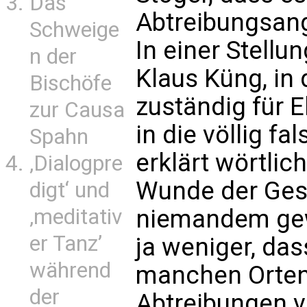
Das
Abtreibungsang
Schweige
In einer Stell
n der
Klaus Küng, in
Bischöfe
zuständig für E
zur Causa
in die völlig fa
Spahn
erklärt wörtlic
‚Dialogpre
Wunde der Ges
digt‘ und
‚meditativ
niemandem gew
er Tanz’
ja weniger, das
während
manchen Orten 
der
Abtreibungen 