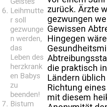
Geistes
zurück. Ärzte w
Leihmutte
gezwungen wer
r soll
Gewissen Abtr
gezwunge
Hingegen wäre
n werden,
Gesundheitsmin
das
Leben des
Abtreibungssta
herzkrank
die praktisch i
en Babys
Ländern üblich s
zu
Richtung eine
beenden!
mit diesem hei
Bistum