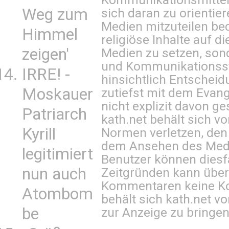
Weg zum
sich daran zu orientie
Medien mitzuteilen be
Himmel
religiöse Inhalte auf 
zeigen'
Medien zu setzen, sond
und Kommunikationsst
IRRE! -
hinsichtlich Entscheid
Moskauer
zutiefst mit dem Eva
nicht explizit davon ge
Patriarch
kath.net behält sich v
Kyrill
Normen verletzen, den
dem Ansehen des Mediu
legitimiert
Benutzer können diesfa
nun auch
Zeitgründen kann über
Kommentaren keine Ko
Atombom
behält sich kath.net vo
be
zur Anzeige zu bringen