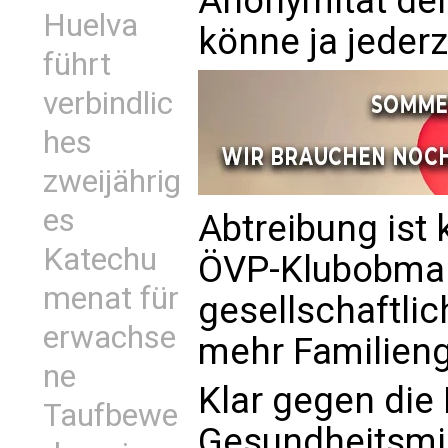
Anonymität der
Huelva
könne ja jederz
führt
verbindlic
hes
zweijährig
es
Abtreibung ist 
Katechu
ÖVP-Klubobman
menat für
gesellschaftli
erwachse
mehr Familien
ne
Klar gegen die
Taufbewe
Gesundheitsmini