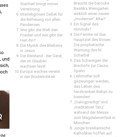
Braucht die barocke
Starrheit bringt immer
auses
Basilika Weingarten
Verstörung
s,
wirklich einen neuen
Interreligiöses Gebet für
„modernen“ Altar?
die Befreiung von allen
Ein Signal des
Pandemien
Himmels?
Wie gibt die Welt den
Die Familie ist das
Frieden und wie gibt der
Hauptziel des Bösen:
Herr ihn?
Die prophetische
Die Mystik des Bleibens
Warnung des hl.
in Jesus
so
Scharbel
Der Beistand - der Geist,
, und
Das Schweigen der
der im Glauben
sich,
Bischöfe zur Causa
wachsen lässt
Spahn
doch
Europa wachse vereint
Leihmutter soll
in der Brüderlichkeit
gezwungen werden,
das Leben des
herzkranken Babys zu
beenden!
‚Dialogpredigt‘ und
‚meditativer Tanz’
während der Messe
zum Magdalenenfest in
München
Junge brasilianische
Katholiken hoffen auf
cht