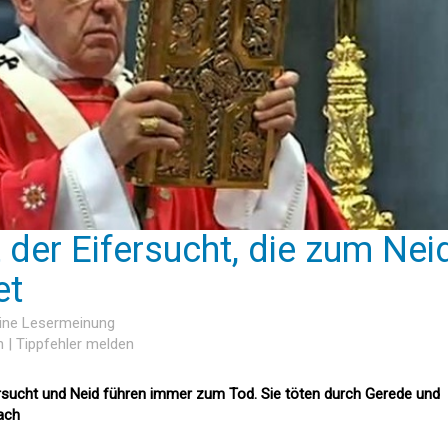
 der Eifersucht, die zum Nei
et
eine Lesermeinung
n
|
Tippfehler melden
ersucht und Neid führen immer zum Tod. Sie töten durch Gerede und
ach