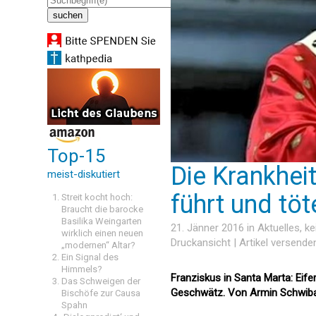
Top-15
Die Krankheit
meist-diskutiert
führt und töt
Streit kocht hoch:
Braucht die barocke
Basilika Weingarten
21. Jänner 2016 in
Aktuelles
, k
wirklich einen neuen
Druckansicht
|
Artikel versende
„modernen“ Altar?
Ein Signal des
Himmels?
Franziskus in Santa Marta: Eif
Das Schweigen der
Geschwätz. Von Armin Schwib
Bischöfe zur Causa
Spahn