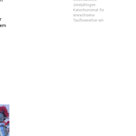
zweijähriges
Katechumenat für
erwachsene
r
Taufbewerber ein
dem