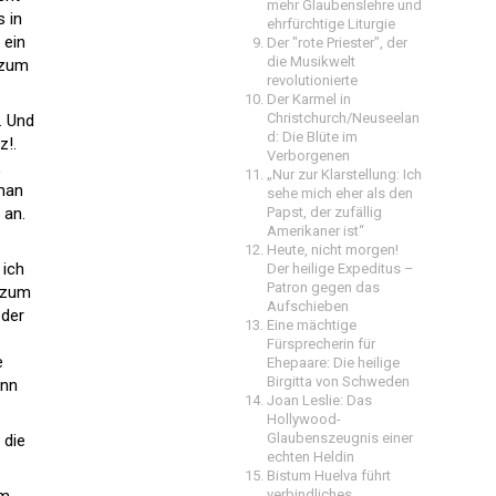
mehr Glaubenslehre und
s in
ehrfürchtige Liturgie
 ein
Der "rote Priester", der
die Musikwelt
 zum
revolutionierte
Der Karmel in
Christchurch/Neuseelan
. Und
d: Die Blüte im
!.
Verborgenen
,
„Nur zur Klarstellung: Ich
 man
sehe mich eher als den
 an.
Papst, der zufällig
Amerikaner ist“
Heute, nicht morgen!
 ich
Der heilige Expeditus –
Patron gegen das
r zum
Aufschieben
 der
Eine mächtige
Fürsprecherin für
e
Ehepaare: Die heilige
Birgitta von Schweden
enn
Joan Leslie: Das
Hollywood-
Glaubenszeugnis einer
 die
echten Heldin
Bistum Huelva führt
um
verbindliches