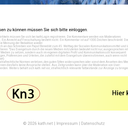
n zu können müssen Sie sich bitte einloggen.
Artikeln müssen Sie sich bei
kathLogin registrieren
. Die Kommentare werden von Moderatoren
t. Ein Anrecht auf Freischaltung besteht nicht. Ein Kommentar ist auf 1000 Zeichen beschränkt. Di
e Meinung der Redaktion wieder.
 an das Schreiben von Papst Benedikt zum 45. Welttag der Sozialen Kommunikationsmittel und lä
tieren: "Das Evangelium durch die neuen Medien mitzuteilen bedeutet nicht nur, ausgesprochen rel
en Medien zu setzen, sondern auch im eigenen digitalen Profil und Kommunikationsstil konsequent
en, Präferenzen und Urteilen, die zutiefst mit dem Evangelium übereinstimmen, auch wenn nicht
net
)
e strafrechtliche Normen verletzen, den guten Sitten widersprechen oder sonst dem Ansehen des M
önnen diesfalls keine Ansprüche stellen. Aus Zeitgründen kann über die Moderation von User-
en. Weiters behält sich kath.net vor, strafrechtlich relevante Tatbestände zur Anzeige zu bringe
© 2026
kath.net
|
Impressum
|
Datenschutz