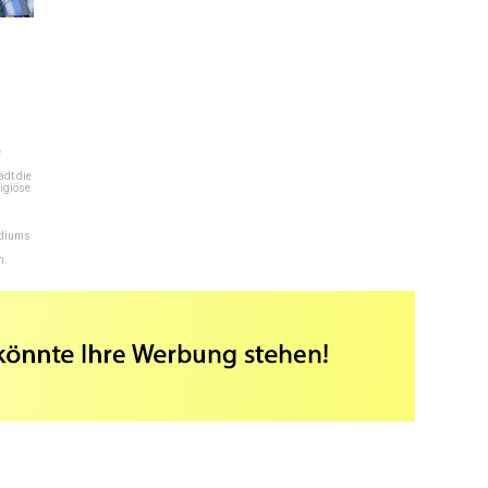
e
dt die
igiöse
ediums
n.