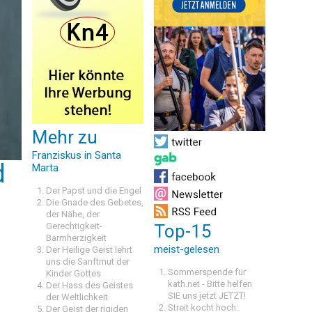
Mehr zu
Franziskus in Santa
d
Marta
Der Papst und die Engel
Die Gnade des Gebetes,
der Nähe, der
Gerechtigkeit-
Top-15
Barmherzigkeit
meist-gelesen
Der Heilige Geist lehrt
uns die Sanftmut der
Sommerspende für
Kinder Gottes
kath.net - Bitte helfen
Der Hass des Geistes
SIE uns jetzt JETZT!
der Weltlichkeit
Streit kocht hoch:
Der Geist der rigiden