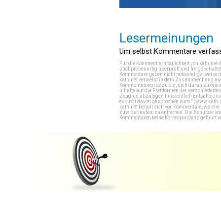
Lesermeinungen
Um selbst Kommentare verfasse
Für die Kommentiermöglichkeit von kath.net-
stichprobenartig überprüft und freigeschalte
Kommentare geben nicht notwendigerweise di
kath.net verweist in dem Zusammenhang auch
Kommentatoren dazu ein, sich daran zu orien
Inhalte auf die Plattformen der verschieden
Zeugnis abzulegen hinsichtlich Entscheidung
explizit davon gesprochen wird." (
www.kath.
kath.net behält sich vor, Kommentare, welch
zuwiderlaufen, zu entfernen. Die Benutzer k
Kommentaren keine Korrespondenz geführt werd