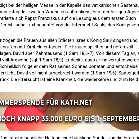
digt bei der heiligen Messe in der Kapelle des vatikanischen Gästeh
nnerstag der zweiten Woche im Jahreskreis, Fest der heiligen Agne
ntrierte sich Papst Franziskus auf die Lesung aus dem ersten Buch
Der biblische Text berichtet von der Eifersucht Sauls, des Königs von
r zogen die Frauen aus allen Städten Israels König Saul singend und
nrufen und Zimbeln entgegen. Die Frauen spielten und riefen voll
lagen, David aber Zehntausend (1 Sam 18,6-7). Von diesem Tag an, 
 voll Argwohn (vgl. 1 Sam 18,9). Er denke, dass er ihn verraten werde
 Schließlich folge er dem Rat seines Sohnes Jonatan und entscheide 
Herr lebt: David soll nicht umgebracht werden (1 Sam 19,6). Später je
ck. Die Eifersucht ist eine Krankheit, die wiederkehre und zum Neid
 Das ist eine hässliche Haltung, eine hässliche Sünde. Und die Eifersu