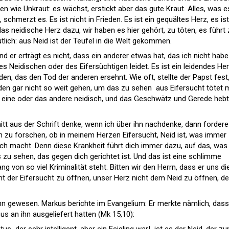
 wie Unkraut: es wächst, erstickt aber das gute Kraut. Alles, was e
 schmerzt es. Es ist nicht in Frieden. Es ist ein gequältes Herz, es ist
das neidische Herz dazu, wir haben es hier gehört, zu töten, es führt
tlich: aus Neid ist der Teufel in die Welt gekommen.
und er erträgt es nicht, dass ein anderer etwas hat, das ich nicht habe
es Neidischen oder des Eifersüchtigen leidet. Es ist ein leidendes Herz
den, das den Tod der anderen ersehnt. Wie oft, stellte der Papst fest
en gar nicht so weit gehen, um das zu sehen  aus Eifersucht tötet
as eine oder das andere neidisch, und das Geschwätz und Gerede hebt
tt aus der Schrift denke, wenn ich über ihn nachdenke, dann fordere
ch zu forschen, ob in meinem Herzen Eifersucht, Neid ist, was imme
ich macht. Denn diese Krankheit führt dich immer dazu, auf das, was
 zu sehen, das gegen dich gerichtet ist. Und das ist eine schlimme
g von so viel Kriminalität steht. Bitten wir den Herrn, dass er uns di
t der Eifersucht zu öffnen, unser Herz nicht dem Neid zu öffnen, d
Mann gewesen. Markus berichte im Evangelium: Er merkte nämlich, dass
s an ihn ausgeliefert hatten (Mk 15,10):
us  der sehr intelligent, aber ein Feigling war!  ist es der Neid, der z