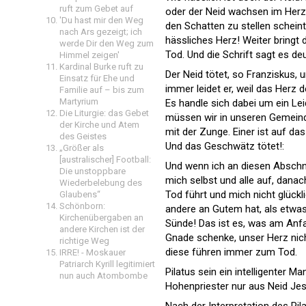
ruft zum Gebet auf
oder der Neid wachsen im Herzen
'Du hast mir den Weg
den Schatten zu stellen scheint,
nach Ars gezeigt; ich
hässliches Herz! Weiter bringt 
werde Dir den Weg zum
Tod. Und die Schrift sagt es deu
Himmel zeigen'
Kardinal Burke ruft zu
Der Neid tötet, so Franziskus, 
Einsatz für Ehe und
immer leidet er, weil das Herz d
Familie auf – bis zum
Martyrium
Es handle sich dabei um ein Lei
Die Liturgie: das Gebet
müssen wir in unseren Gemeind
der Kirche und Atem
mit der Zunge. Einer ist auf d
des Geistes
Und das Geschwätz tötet!:
„Größer als
[australischer] Football:
Und wenn ich an diesen Abschni
Die unstoppbare
mich selbst und alle auf, dana
Wiederbelebung des
Tod führt und mich nicht glückl
Glaubens“
Schönborn:
andere an Gutem hat, als etwas
Kirchenübergaben an
Sünde! Das ist es, was am Anfan
andere Kirchen ist der
Gnade schenke, unser Herz nich
richtige Weg
diese führen immer zum Tod.
IRRE! - Moskauer
Patriarch Kyrill legitimiert
Pilatus sein ein intelligenter 
nun auch Atombombe
Hohenpriester nur aus Neid Jesu
Nach der Interpretation des Pilat