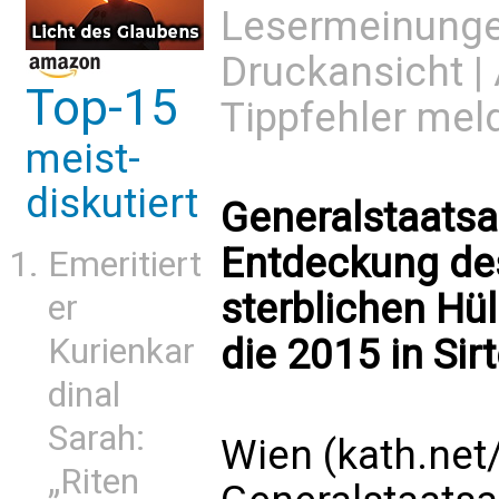
Lesermeinung
Druckansicht
|
Top-15
Tippfehler mel
meist-
diskutiert
Generalstaatsa
Entdeckung de
Emeritiert
sterblichen Hül
er
die 2015 in Si
Kurienkar
dinal
Sarah:
Wien (kath.net
„Riten