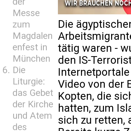
der
Messe
Die ägyptischen
zum
Arbeitsmigrante
Magdalen
tätig waren - 
enfest in
München
den IS-Terroris
Die
Internetportale
Liturgie:
Video von der 
das Gebet
Kopten, die si
der Kirche
hatten, zum Is
und Atem
sich zu retten,
des