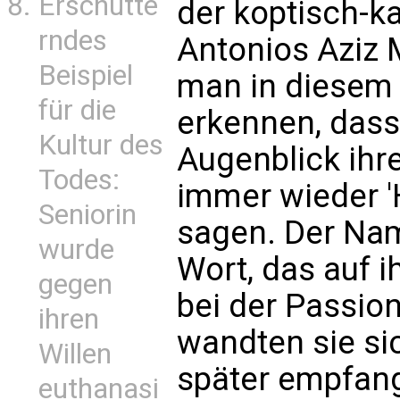
Erschütte
der koptisch-k
rndes
Antonios Aziz 
Beispiel
man in diesem 
für die
erkennen, dass 
Kultur des
Augenblick ihr
Todes:
immer wieder '
Seniorin
sagen. Der Nam
wurde
Wort, das auf i
gegen
bei der Passion
ihren
wandten sie sic
Willen
später empfang
euthanasi