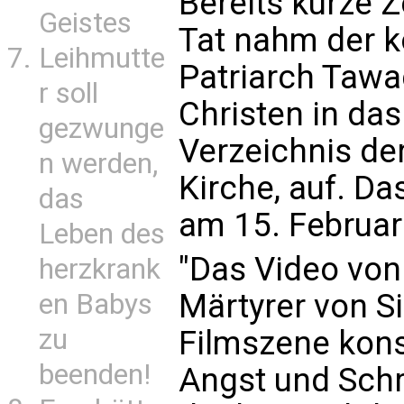
Bereits kurze Z
Geistes
Tat nahm der k
Leihmutte
Patriarch Tawad
r soll
Christen in das
gezwunge
Verzeichnis de
n werden,
Kirche, auf. Da
das
am 15. Februar 
Leben des
"Das Video von
herzkrank
Märtyrer von S
en Babys
zu
Filmszene konst
beenden!
Angst und Schr