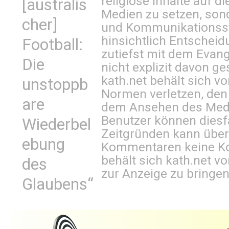
religiöse Inhalte auf 
[australis
Medien zu setzen, sond
cher]
und Kommunikationsst
hinsichtlich Entscheid
Football:
zutiefst mit dem Eva
Die
nicht explizit davon ge
kath.net behält sich v
unstoppb
Normen verletzen, den
are
dem Ansehen des Mediu
Benutzer können diesfa
Wiederbel
Zeitgründen kann über
ebung
Kommentaren keine Ko
behält sich kath.net vo
des
zur Anzeige zu bringen
Glaubens“