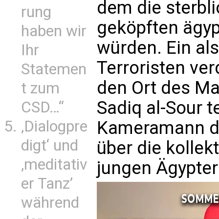
dem die sterbl
rung
geköpften ägyp
haben wir
würden. Ein als
Ihr
Terroristen ver
Statemen
den Ort des Ma
t zum
Sadiq al-Sour t
CSD…“
Kameramann de
‚Dialogpre
digt‘ und
über die kolle
‚meditativ
jungen Ägypter
er Tanz’
während