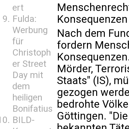
Menschenrecht
ert
Konsequenzen
Fulda:
Werbung
Nach dem Fun
für
fordern Mensc
Christoph
Konsequenzen.
er Street
Mörder, Terror
Day mit
Staats" (IS), 
dem
gezogen werden
heiligen
bedrohte Völke
Bonifatius
Göttingen. "Di
BILD-
bekannten Täter