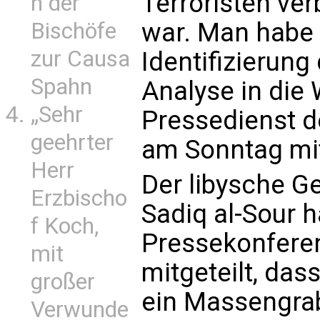
Terroristen ver
n der
war. Man habe 
Bischöfe
zur Causa
Identifizierung
Spahn
Analyse in die W
„Sehr
Pressedienst de
geehrter
am Sonntag mi
Herr
Der libysche G
Erzbischo
Sadiq al-Sour h
f Koch,
Pressekonfere
mit
mitgeteilt, das
großer
ein Massengrab
Verwunde