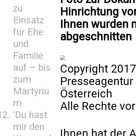
zu
Hinrichtung vo
Einsatz
Ihnen wurden 
für Ehe
abgeschnitten
und
Familie
auf – bis
Copyright 2017
zum
Presseagentur
Martyriu
Österreich
m
Alle Rechte vo
'Du hast
mir den
Ihnen hat der A