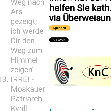
Weg nach
helfen Sie kath
Ars
via Überweisun
gezeigt;
ich werde
Dir den
Weg zum
Himmel
zeigen'
IRRE! -
Moskauer
Patriarch
Kyrill