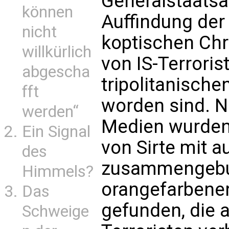
Generalstaatsa
können
Auffindung der
nicht
koptischen Chri
willkürlich
von IS-Terroris
abgescha
tripolitanische
fft
worden sind. 
werden“
Medien wurden
Ein Signal
von Sirte mit 
des
zusammengebu
Himmels?
orangefarbene
Das
gefunden, die 
Schweige