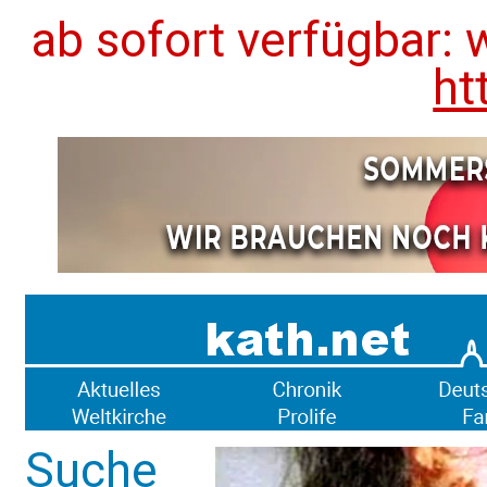
ab sofort verfügbar: 
ht
Suche