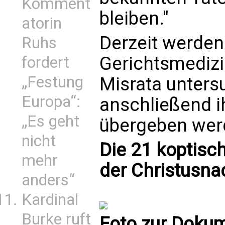
Komment
bleiben."
atorin
Derzeit werden 
Ruhs
Gerichtsmedizi
fordert
„Festung
Misrata untersu
Europa“:
anschließend i
„Es geht
übergeben wer
nicht
Die 21 koptisc
mehr
der Christusna
anders“
Kardinal
Burke ruft
Foto zur Dokum