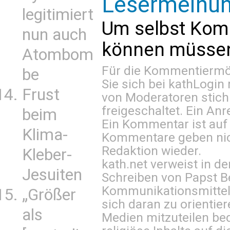
Lesermeinu
legitimiert
Um selbst Kom
nun auch
können müssen 
Atombom
Für die Kommentiermög
be
Sie sich bei
kathLogin 
Frust
von Moderatoren stich
freigeschaltet. Ein Anr
beim
Ein Kommentar ist auf
Klima-
Kommentare geben nic
Redaktion wieder.
Kleber-
kath.net verweist in
Jesuiten
Schreiben von Papst B
Kommunikationsmittel 
„Größer
sich daran zu orientie
als
Medien mitzuteilen be