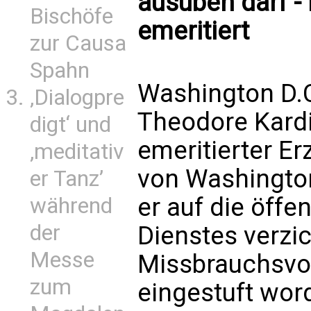
ausüben darf -
Bischöfe
emeritiert
zur Causa
Spahn
Washington D.C
‚Dialogpre
Theodore Kardi
digt‘ und
emeritierter E
‚meditativ
von Washington
er Tanz’
er auf die öffe
während
der
Dienstes verzi
Messe
Missbrauchsvor
zum
eingestuft wor