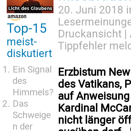
20. Juni 2018 
Lesermeinung
Top-15
Druckansicht
|
meist-
Tippfehler mel
diskutiert
Ein Signal
Erzbistum New 
des
des Vatikans, P
Himmels?
auf Anweisung 
Das
Kardinal McCarr
Schweige
nicht länger öf
n der