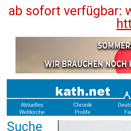
ab sofort verfügbar: 
ht
Suche