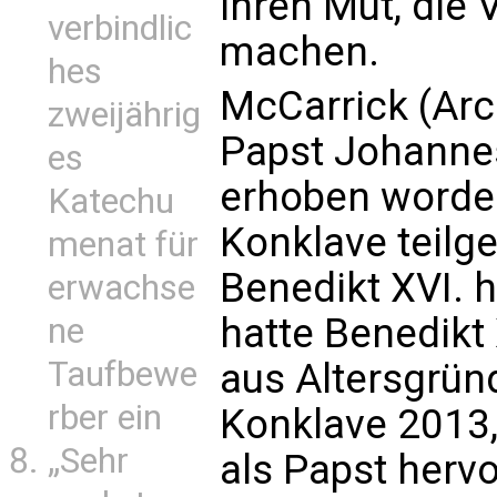
ihren Mut, die
verbindlic
machen.
hes
McCarrick (Arc
zweijährig
Papst Johannes
es
erhoben worde
Katechu
Konklave teil
menat für
Benedikt XVI. 
erwachse
hatte Benedikt 
ne
Taufbewe
aus Altersgrü
rber ein
Konklave 2013
„Sehr
als Papst herv