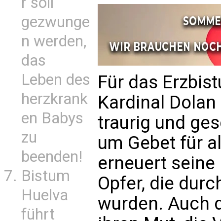
r soll
gezwunge
n werden,
das
Leben des
Für das Erzbis
herzkrank
Kardinal Dolan
en Babys
traurig und ge
zu
um Gebet für al
beenden!
erneuert seine
Bistum
Opfer, die durc
Huelva
wurden. Auch d
führt