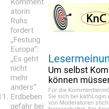
Komment
atorin
Ruhs
fordert
„Festung
Europa“:
Lesermeinu
„Es geht
nicht
Um selbst Kom
mehr
können müssen 
anders“
Für die Kommentiermög
Erdbeben
Sie sich bei
kathLogin 
von Moderatoren stich
gefahr bei
freigeschaltet. Ein Anr