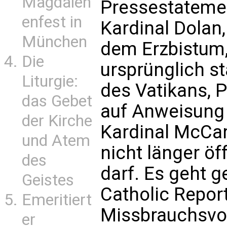
Magdalen
Pressestatemen
enfest in
Kardinal Dolan
München
dem Erzbistum
Die
ursprünglich s
Liturgie:
des Vatikans, P
das Gebet
auf Anweisung 
der Kirche
Kardinal McCarr
und Atem
nicht länger ö
des
darf. Es geht 
Geistes
Catholic Report
Emeritiert
Missbrauchsvo
er