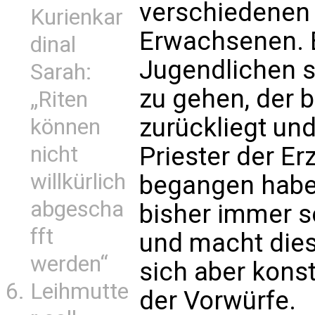
verschiedenen
Kurienkar
Erwachsenen. 
dinal
Jugendlichen s
Sarah:
zu gehen, der b
„Riten
zurückliegt un
können
Priester der E
nicht
willkürlich
begangen habe
abgescha
bisher immer s
fft
und macht dies 
werden“
sich aber konst
Leihmutte
der Vorwürfe.