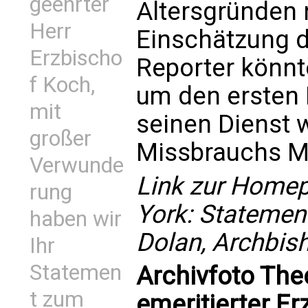
geehrter
Altersgründen
Herr
Einschätzung d
Erzbischo
Reporter könnt
f Koch,
um den ersten 
mit
seinen Dienst
großer
Missbrauchs Mi
Verwunde
Link zur Home
rung
York:
Statement
haben wir
Dolan, Archbis
Ihr
Statemen
Archivfoto The
t zum
emeritierter E