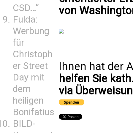
CSD…“
von Washingto
Fulda:
Werbung
für
Christoph
Ihnen hat der A
er Street
Day mit
helfen Sie kath
dem
via Überweisun
heiligen
Bonifatius
BILD-